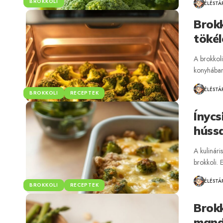
BROKKOLI
ÉLÉSTÁ
Brokk
tökél
A brokkol
konyhában
ÉLÉSTÁ
BROKKOLI
RECEPTEK
Ínycs
hússa
A kulinári
brokkoli.
ÉLÉSTÁ
BROKKOLI
RECEPTEK
Brokk
mand