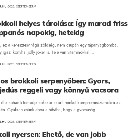
R.HU
2025. SZEPTEMBER 9.
kkoli helyes tárolása: Így marad friss
ppanós napokig, hetekig
i, ez a keresztesvirágú zöldség, nem csupán egy tápanyagbomba,
igazi konyhai jolly joker is. Tele van vitaminokkal,…
R.HU
2025. SZEPTEMBER 9.
os brokkoli serpenyőben: Gyors,
jedús reggeli vagy könnyű vacsora
élet rohanó tempója sokszor szorít minket kompromisszumokra az
erén. Gyakran esünk abba a hibába, hogy a gyorsaság…
R.HU
2025. SZEPTEMBER 9.
oli nyersen: Ehető, de van jobb