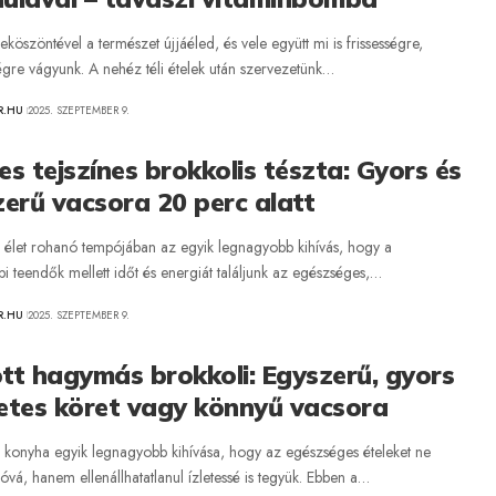
eköszöntével a természet újjáéled, és vele együtt mi is frissességre,
gre vágyunk. A nehéz téli ételek után szervezetünk…
R.HU
2025. SZEPTEMBER 9.
s tejszínes brokkolis tészta: Gyors és
erű vacsora 20 perc alatt
élet rohanó tempójában az egyik legnagyobb kihívás, hogy a
 teendők mellett időt és energiát találjunk az egészséges,…
R.HU
2025. SZEPTEMBER 9.
ott hagymás brokkoli: Egyszerű, gyors
letes köret vagy könnyű vacsora
konyha egyik legnagyobb kihívása, hogy az egészséges ételeket ne
lóvá, hanem ellenállhatatlanul ízletessé is tegyük. Ebben a…