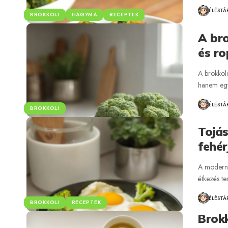
ÉLÉSTÁ
BROKKOLI
HAGYMA
RECEPTEK
A bro
és ro
A brokkol
hanem egy 
ÉLÉSTÁ
BROKKOLI
Tojás
fehér
A modern 
étkezés t
ÉLÉSTÁ
BROKKOLI
RECEPTEK
Brokk