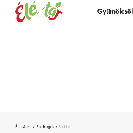
Gyümölcsö
Éléstár.hu
>
Zöldségek
>
Brokkoli