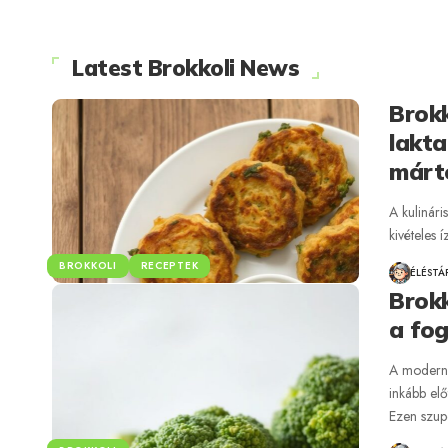
Latest Brokkoli News
Brokk
lakta
márt
A kulinári
kivételes 
BROKKOLI
RECEPTEK
ÉLÉSTÁ
Brokk
a fo
A modern 
inkább el
Ezen szup