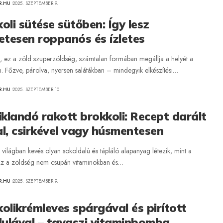
R.HU
2025. SZEPTEMBER 9.
oli sütése sütőben: Így lesz
etesen roppanós és ízletes
i, ez a zöld szuperzöldség, számtalan formában megállja a helyét a
. Főzve, párolva, nyersen salátákban – mindegyik elkészítési…
R.HU
2025. SZEPTEMBER 10.
iklandó rakott brokkoli: Recept darált
l, csirkével vagy húsmentesen
s világban kevés olyan sokoldalú és tápláló alapanyag létezik, mint a
 Ez a zöldség nem csupán vitaminokban és…
R.HU
2025. SZEPTEMBER 9.
olikrémleves spárgával és pirított
ulával – tavaszi vitaminbomba