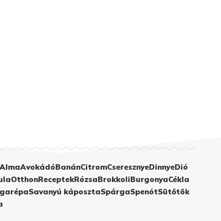
Alma
Avokádó
Banán
Citrom
Cseresznye
Dinnye
Dió
ula
Otthon
Receptek
Rózsa
Brokkoli
Burgonya
Cékla
garépa
Savanyú káposzta
Spárga
Spenót
Sütőtök
a