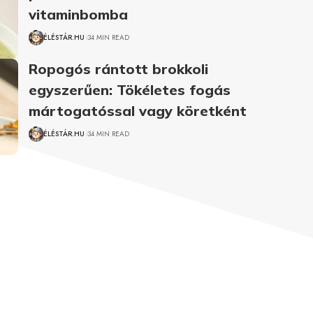
vitaminbomba
ÉLÉSTÁR.HU
34 MIN READ
Ropogós rántott brokkoli
egyszerűen: Tökéletes fogás
mártogatóssal vagy köretként
ÉLÉSTÁR.HU
34 MIN READ