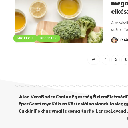
mego
elkés
A brokkoli
sztárja. T
BROKKOLI
RECEPTEK
ÉLÉSTÁ
1
2
3
Aloe Vera
Bodza
Család
Egészség
Élelem
Életmód
Eper
Gesztenye
Kókusz
Körte
Málna
Mandula
Megg
Cukkini
Fokhagyma
Hagyma
Karfiol
Lencse
Levend