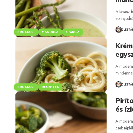
A tavasz b
könnyedsé
ÉLÉSTÁ
BROKKOLI
MANDULA
SPÁRGA
Kréme
egysz
A modern 
mindennapi
ÉLÉSTÁ
BROKKOLI
RECEPTEK
Pirít
és íz
A modern 
csak táplá