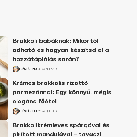
Brokkoli babáknak: Mikortól
adható és hogyan készítsd el a
hozzátáplálás során?
ÉLÉSTÁR.HU
33 MIN READ
Krémes brokkolis rizottó
parmezánnal: Egy könnyű, mégis
elegáns főétel
ÉLÉSTÁR.HU
23 MIN READ
Brokkolikrémleves spárgával és
pirított mandulával – tavaszi