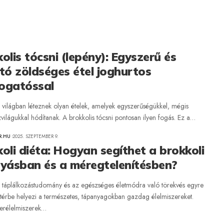
olis tócsni (lepény): Egyszerű és
tó zöldséges étel joghurtos
ogatóssal
s világban léteznek olyan ételek, amelyek egyszerűségükkel, mégis
ízvilágukkal hódítanak. A brokkolis tócsni pontosan ilyen fogás. Ez a…
R.HU
2025. SZEPTEMBER 9.
oli diéta: Hogyan segíthet a brokkoli
gyásban és a méregtelenítésben?
táplálkozástudomány és az egészséges életmódra való törekvés egyre
őtérbe helyezi a természetes, tápanyagokban gazdag élelmiszereket.
erélelmiszerek…