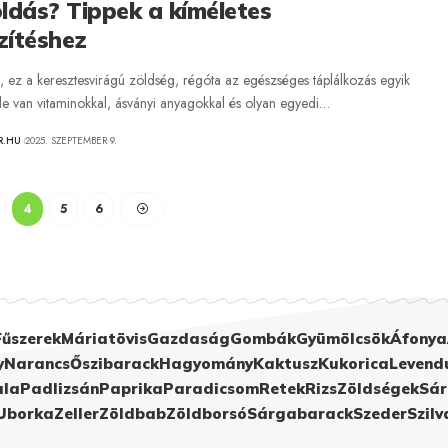
ldás? Tippek a kíméletes
zítéshez
, ez a keresztesvirágú zöldség, régóta az egészséges táplálkozás egyik
ele van vitaminokkal, ásványi anyagokkal és olyan egyedi…
R.HU
2025. SZEPTEMBER 9.
4
5
6
Fűszerek
Máriatövis
Gazdaság
Gombák
Gyümölcsök
Áfonya
y
Narancs
Őszibarack
Hagyomány
Kaktusz
Kukorica
Levend
ula
Padlizsán
Paprika
Paradicsom
Retek
Rizs
Zöldségek
Sár
Uborka
Zeller
Zöldbab
Zöldborsó
Sárgabarack
Szeder
Szilv