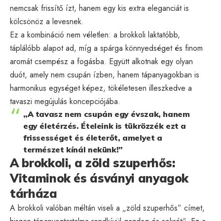
nemcsak frissítő ízt, hanem egy kis extra eleganciát is
kölcsönöz a levesnek.
Ez a kombináció nem véletlen: a brokkoli laktatóbb,
táplálóbb alapot ad, míg a spárga könnyedséget és finom
aromát csempész a fogásba. Együtt alkotnak egy olyan
duót, amely nem csupán ízben, hanem tápanyagokban is
harmonikus egységet képez, tökéletesen illeszkedve a
tavaszi megújulás koncepciójába.
„A tavasz nem csupán egy évszak, hanem
egy életérzés. Ételeink is tükrözzék ezt a
frissességet és életerőt, amelyet a
természet kínál nekünk!”
A brokkoli, a zöld szuperhős:
Vitaminok és ásványi anyagok
tárháza
A brokkoli valóban méltán viseli a „zöld szuperhős” címet,