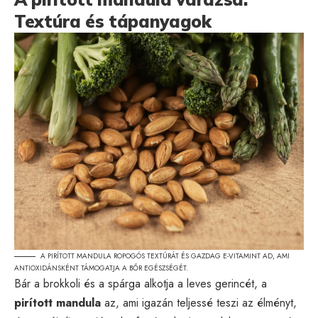
Textúra és tápanyagok
A PIRÍTOTT MANDULA ROPOGÓS TEXTÚRÁT ÉS GAZDAG E-VITAMINT AD, AMI
ANTIOXIDÁNSKÉNT TÁMOGATJA A BŐR EGÉSZSÉGÉT.
Bár a brokkoli és a spárga alkotja a leves gerincét, a
pirított mandula
az, ami igazán teljessé teszi az élményt,