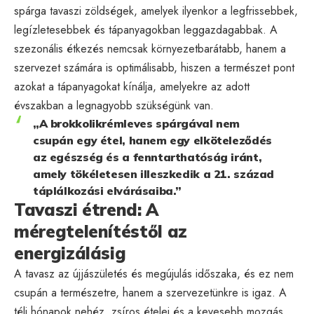
spárga tavaszi zöldségek, amelyek ilyenkor a legfrissebbek,
legízletesebbek és tápanyagokban leggazdagabbak. A
szezonális étkezés nemcsak környezetbarátabb, hanem a
szervezet számára is optimálisabb, hiszen a természet pont
azokat a tápanyagokat kínálja, amelyekre az adott
évszakban a legnagyobb szükségünk van.
„A brokkolikrémleves spárgával nem
csupán egy étel, hanem egy elköteleződés
az egészség és a fenntarthatóság iránt,
amely tökéletesen illeszkedik a 21. század
táplálkozási elvárásaiba.”
Tavaszi étrend: A
méregtelenítéstől az
energizálásig
A tavasz az újjászületés és megújulás időszaka, és ez nem
csupán a természetre, hanem a szervezetünkre is igaz. A
téli hónapok nehéz, zsíros ételei és a kevesebb mozgás