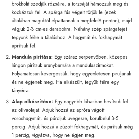
brokkolit szedjük rózsáira, a torzsáját hámozzuk meg és
kockázzuk fel. A spárga fás végeit törjük le (ezek
általában maguktól elpattannak a megfelelő ponton), majd
vágjuk 2-3 cm-es darabokra. Néhány szép spárgafejet
tegyünk félre a tálaláshoz. A hagymát és fokhagymát
aprítsuk fel.
Mandula pirítása:
Egy száraz serpenyőben, közepes
lángon pirítsuk aranybarnára a mandulaszirmokat.
Folyamatosan kevergessük, hogy egyenletesen piruljanak
és ne égjenek meg. Ha elkészült, tegyük félre egy
tányérra.
Alap elkészítése:
Egy nagyobb lábasban hevítsük fel
az olívaolajat. Adjuk hozzá az apróra vágott
vöröshagymát, és pároljuk üvegesre, körülbelül 3-5
percig. Adjuk hozzá a zúzott fokhagymát, és pirítsuk még
1 percig, vigyázva, hogy ne égjen meg.