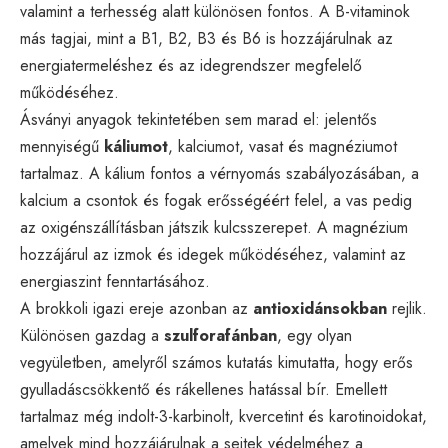
valamint a terhesség alatt különösen fontos. A B-vitaminok
más tagjai, mint a B1, B2, B3 és B6 is hozzájárulnak az
energiatermeléshez és az idegrendszer megfelelő
működéséhez.
Ásványi anyagok tekintetében sem marad el: jelentős
mennyiségű
káliumot
, kalciumot, vasat és magnéziumot
tartalmaz. A kálium fontos a vérnyomás szabályozásában, a
kalcium a csontok és fogak erősségéért felel, a vas pedig
az oxigénszállításban játszik kulcsszerepet. A magnézium
hozzájárul az izmok és idegek működéséhez, valamint az
energiaszint fenntartásához.
A brokkoli igazi ereje azonban az
antioxidánsokban
rejlik.
Különösen gazdag a
szulforafánban
, egy olyan
vegyületben, amelyről számos kutatás kimutatta, hogy erős
gyulladáscsökkentő és rákellenes hatással bír. Emellett
tartalmaz még indolt-3-karbinolt, kvercetint és karotinoidokat,
amelyek mind hozzájárulnak a sejtek védelméhez a