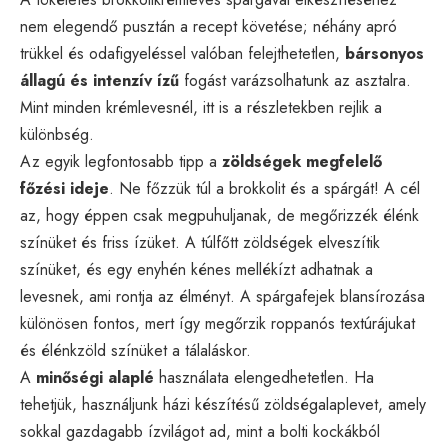
nem elegendő pusztán a recept követése; néhány apró
trükkel és odafigyeléssel valóban felejthetetlen,
bársonyos
állagú és intenzív ízű
fogást varázsolhatunk az asztalra.
Mint minden krémlevesnél, itt is a részletekben rejlik a
különbség.
Az egyik legfontosabb tipp a
zöldségek megfelelő
főzési ideje
. Ne főzzük túl a brokkolit és a spárgát! A cél
az, hogy éppen csak megpuhuljanak, de megőrizzék élénk
színüket és friss ízüket. A túlfőtt zöldségek elveszítik
színüket, és egy enyhén kénes mellékízt adhatnak a
levesnek, ami rontja az élményt. A spárgafejek blansírozása
különösen fontos, mert így megőrzik roppanós textúrájukat
és élénkzöld színüket a tálaláskor.
A
minőségi alaplé
használata elengedhetetlen. Ha
tehetjük, használjunk házi készítésű zöldségalaplevet, amely
sokkal gazdagabb ízvilágot ad, mint a bolti kockákból