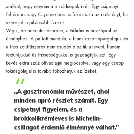
anélkül, hogy elnyomná a zöldségek ízét. Egy csipetnyi
fehérbors vagy Cayenne-bors is fokozhatja az ízélményt, ha
szeretjük a pikánsabb ízeket.
Végül, de nem utolsósorban, a
tálalás
is hozzájárul az
élményhez. A pirított mandula, a blansírozott spárgafejek és
a friss zöldfűszerek nem csupán díszítik a levest, hanem
textúrájukkal és frissességükkel is gazdagítják azt. Egy
kevés extra szűz olívaolajjal meglocsolva, vagy egy csepp
tökmagolajjal is tovább fokozhatjuk az ízeket.
„A gasztronómia művészet, ahol
minden apró részlet számít. Egy
csipetnyi figyelem, és a
brokkolikrémleves is Michelin-
csillagot érdemlő élménnyé válhat.”