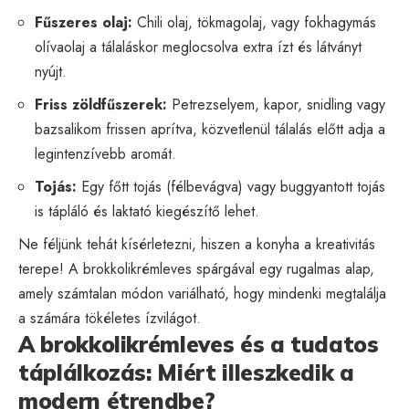
Fűszeres olaj:
Chili olaj, tökmagolaj, vagy fokhagymás
olívaolaj a tálaláskor meglocsolva extra ízt és látványt
nyújt.
Friss zöldfűszerek:
Petrezselyem, kapor, snidling vagy
bazsalikom frissen aprítva, közvetlenül tálalás előtt adja a
legintenzívebb aromát.
Tojás:
Egy főtt tojás (félbevágva) vagy buggyantott tojás
is tápláló és laktató kiegészítő lehet.
Ne féljünk tehát kísérletezni, hiszen a konyha a kreativitás
terepe! A brokkolikrémleves spárgával egy rugalmas alap,
amely számtalan módon variálható, hogy mindenki megtalálja
a számára tökéletes ízvilágot.
A brokkolikrémleves és a tudatos
táplálkozás: Miért illeszkedik a
modern étrendbe?