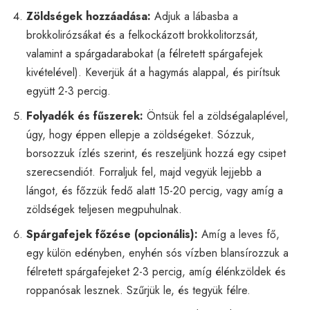
Zöldségek hozzáadása:
Adjuk a lábasba a
brokkolirózsákat és a felkockázott brokkolitorzsát,
valamint a spárgadarabokat (a félretett spárgafejek
kivételével). Keverjük át a hagymás alappal, és pirítsuk
együtt 2-3 percig.
Folyadék és fűszerek:
Öntsük fel a zöldségalaplével,
úgy, hogy éppen ellepje a zöldségeket. Sózzuk,
borsozzuk ízlés szerint, és reszeljünk hozzá egy csipet
szerecsendiót. Forraljuk fel, majd vegyük lejjebb a
lángot, és főzzük fedő alatt 15-20 percig, vagy amíg a
zöldségek teljesen megpuhulnak.
Spárgafejek főzése (opcionális):
Amíg a leves fő,
egy külön edényben, enyhén sós vízben blansírozzuk a
félretett spárgafejeket 2-3 percig, amíg élénkzöldek és
roppanósak lesznek. Szűrjük le, és tegyük félre.