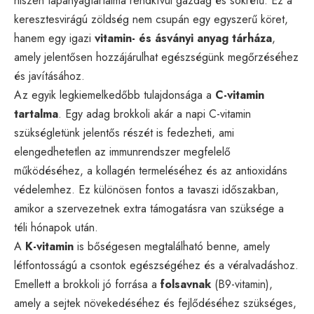
hiszen tápanyagtartalma rendkívül gazdag és sokrétű. Ez a
keresztesvirágú zöldség nem csupán egy egyszerű köret,
hanem egy igazi
vitamin- és ásványi anyag tárháza
,
amely jelentősen hozzájárulhat egészségünk megőrzéséhez
és javításához.
Az egyik legkiemelkedőbb tulajdonsága a
C-vitamin
tartalma
. Egy adag brokkoli akár a napi C-vitamin
szükségletünk jelentős részét is fedezheti, ami
elengedhetetlen az immunrendszer megfelelő
működéséhez, a kollagén termeléséhez és az antioxidáns
védelemhez. Ez különösen fontos a tavaszi időszakban,
amikor a szervezetnek extra támogatásra van szüksége a
téli hónapok után.
A
K-vitamin
is bőségesen megtalálható benne, amely
létfontosságú a csontok egészségéhez és a véralvadáshoz.
Emellett a brokkoli jó forrása a
folsavnak
(B9-vitamin),
amely a sejtek növekedéséhez és fejlődéséhez szükséges,