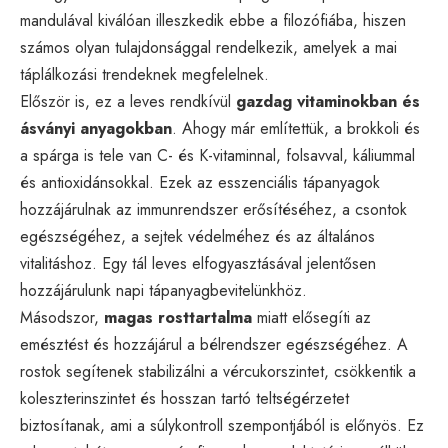
mandulával kiválóan illeszkedik ebbe a filozófiába, hiszen
számos olyan tulajdonsággal rendelkezik, amelyek a mai
táplálkozási trendeknek megfelelnek.
Először is, ez a leves rendkívül
gazdag vitaminokban és
ásványi anyagokban
. Ahogy már említettük, a brokkoli és
a spárga is tele van C- és K-vitaminnal, folsavval, káliummal
és antioxidánsokkal. Ezek az esszenciális tápanyagok
hozzájárulnak az immunrendszer erősítéséhez, a csontok
egészségéhez, a sejtek védelméhez és az általános
vitalitáshoz. Egy tál leves elfogyasztásával jelentősen
hozzájárulunk napi tápanyagbevitelünkhöz.
Másodszor,
magas rosttartalma
miatt elősegíti az
emésztést és hozzájárul a bélrendszer egészségéhez. A
rostok segítenek stabilizálni a vércukorszintet, csökkentik a
koleszterinszintet és hosszan tartó teltségérzetet
biztosítanak, ami a súlykontroll szempontjából is előnyös. Ez