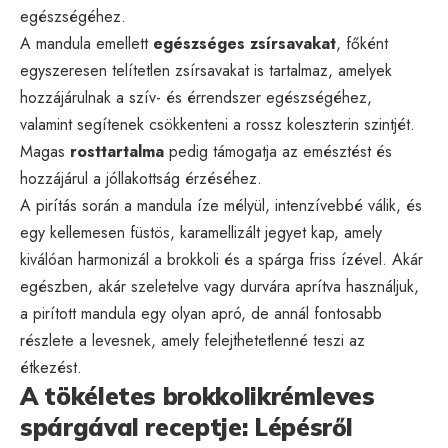
egészségéhez.
A mandula emellett
egészséges zsírsavakat
, főként
egyszeresen telítetlen zsírsavakat is tartalmaz, amelyek
hozzájárulnak a szív- és érrendszer egészségéhez,
valamint segítenek csökkenteni a rossz koleszterin szintjét.
Magas
rosttartalma
pedig támogatja az emésztést és
hozzájárul a jóllakottság érzéséhez.
A pirítás során a mandula íze mélyül, intenzívebbé válik, és
egy kellemesen füstös, karamellizált jegyet kap, amely
kiválóan harmonizál a brokkoli és a spárga friss ízével. Akár
egészben, akár szeletelve vagy durvára aprítva használjuk,
a pirított mandula egy olyan apró, de annál fontosabb
részlete a levesnek, amely felejthetetlenné teszi az
étkezést.
A tökéletes brokkolikrémleves
spárgával receptje: Lépésről