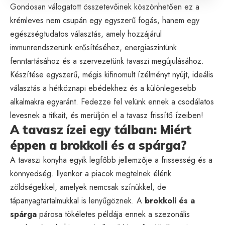
Gondosan válogatott összetevőinek köszönhetően ez a
krémleves nem csupán egy egyszerű fogás, hanem egy
egészségtudatos választás, amely hozzájárul
immunrendszerünk erősítéséhez, energiaszintünk
fenntartásához és a szervezetünk tavaszi megújulásához.
Készítése egyszerű, mégis kifinomult ízélményt nyújt, ideális
választás a hétköznapi ebédekhez és a különlegesebb
alkalmakra egyaránt. Fedezze fel velünk ennek a csodálatos
levesnek a titkait, és merüljön el a tavasz frissítő ízeiben!
A tavasz ízei egy tálban: Miért
éppen a brokkoli és a spárga?
A tavaszi konyha egyik legfőbb jellemzője a frissesség és a
könnyedség. Ilyenkor a piacok megtelnek élénk
zöldségekkel, amelyek nemcsak színükkel, de
tápanyagtartalmukkal is lenyűgöznek. A
brokkoli és a
spárga
párosa tökéletes példája ennek a szezonális