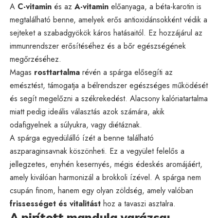
A
C-vitamin
és az
A-vitamin
előanyaga, a béta-karotin is
megtalálható benne, amelyek erős antioxidánsokként védik a
sejteket a szabadgyökök káros hatásaitól. Ez hozzájárul az
immunrendszer erősítéséhez és a bőr egészségének
megőrzéséhez.
Magas
rosttartalma
révén a spárga elősegíti az
emésztést, támogatja a bélrendszer egészséges működését
és segít megelőzni a székrekedést. Alacsony kalóriatartalma
miatt pedig ideális választás azok számára, akik
odafigyelnek a súlyukra, vagy diétáznak.
A spárga egyedülálló ízét a benne található
aszparaginsavnak köszönheti. Ez a vegyület felelős a
jellegzetes, enyhén kesernyés, mégis édeskés aromájáért,
amely kiválóan harmonizál a brokkoli ízével. A spárga nem
csupán finom, hanem egy olyan zöldség, amely valóban
frissességet és vitalitást
hoz a tavaszi asztalra.
A pirított mandula varázsa: