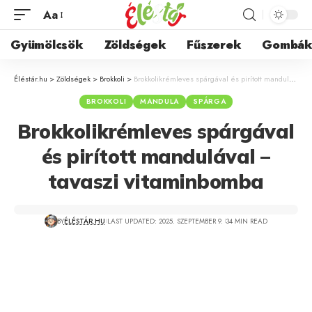
Aa
Gyümölcsök
Zöldségek
Fűszerek
Gombá
Éléstár.hu
>
Zöldségek
>
Brokkoli
>
Brokkolikrémleves spárgával és pirított mandulával – tavaszi vitaminbomba
BROKKOLI
MANDULA
SPÁRGA
Brokkolikrémleves spárgával
és pirított mandulával –
tavaszi vitaminbomba
BY
ÉLÉSTÁR.HU
LAST UPDATED: 2025. SZEPTEMBER 9.
34 MIN READ