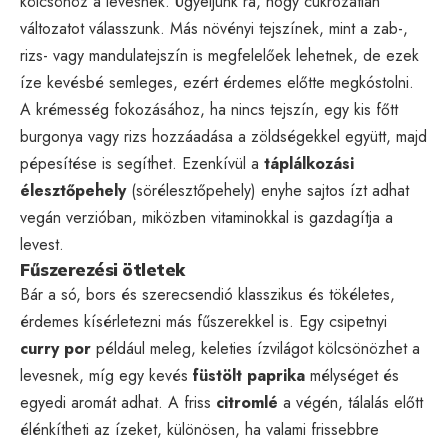
kölcsönöz a levesnek. Ügyeljünk rá, hogy cukrozatlan
változatot válasszunk. Más növényi tejszínek, mint a zab-,
rizs- vagy mandulatejszín is megfelelőek lehetnek, de ezek
íze kevésbé semleges, ezért érdemes előtte megkóstolni.
A krémesség fokozásához, ha nincs tejszín, egy kis főtt
burgonya vagy rizs hozzáadása a zöldségekkel együtt, majd
pépesítése is segíthet. Ezenkívül a
táplálkozási
élesztőpehely
(sörélesztőpehely) enyhe sajtos ízt adhat
vegán verzióban, miközben vitaminokkal is gazdagítja a
levest.
Fűszerezési ötletek
Bár a só, bors és szerecsendió klasszikus és tökéletes,
érdemes kísérletezni más fűszerekkel is. Egy csipetnyi
curry por
például meleg, keleties ízvilágot kölcsönözhet a
levesnek, míg egy kevés
füstölt paprika
mélységet és
egyedi aromát adhat. A friss
citromlé
a végén, tálalás előtt
élénkítheti az ízeket, különösen, ha valami frissebbre