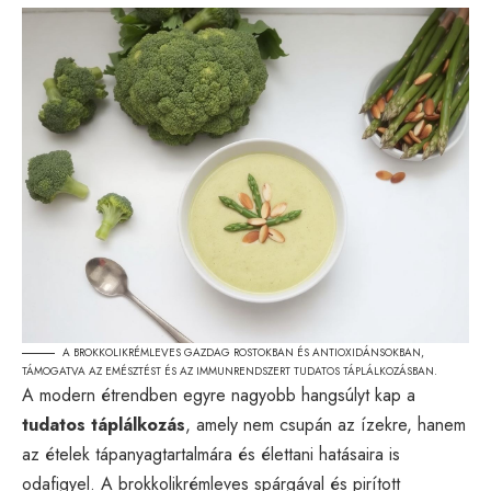
A BROKKOLIKRÉMLEVES GAZDAG ROSTOKBAN ÉS ANTIOXIDÁNSOKBAN,
TÁMOGATVA AZ EMÉSZTÉST ÉS AZ IMMUNRENDSZERT TUDATOS TÁPLÁLKOZÁSBAN.
A modern étrendben egyre nagyobb hangsúlyt kap a
tudatos táplálkozás
, amely nem csupán az ízekre, hanem
az ételek tápanyagtartalmára és élettani hatásaira is
odafigyel. A brokkolikrémleves spárgával és pirított