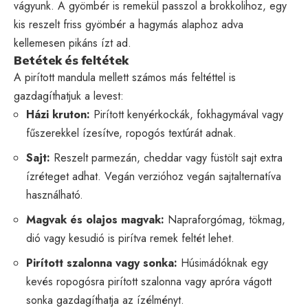
vágyunk. A gyömbér is remekül passzol a brokkolihoz, egy
kis reszelt friss gyömbér a hagymás alaphoz adva
kellemesen pikáns ízt ad.
Betétek és feltétek
A pirított mandula mellett számos más feltéttel is
gazdagíthatjuk a levest:
Házi kruton:
Pirított kenyérkockák, fokhagymával vagy
fűszerekkel ízesítve, ropogós textúrát adnak.
Sajt:
Reszelt parmezán, cheddar vagy füstölt sajt extra
ízréteget adhat. Vegán verzióhoz vegán sajtalternatíva
használható.
Magvak és olajos magvak:
Napraforgómag, tökmag,
dió vagy kesudió is pirítva remek feltét lehet.
Pirított szalonna vagy sonka:
Húsimádóknak egy
kevés ropogósra pirított szalonna vagy apróra vágott
sonka gazdagíthatja az ízélményt.