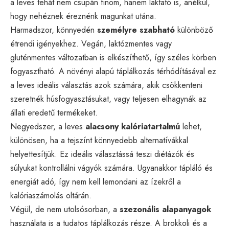
a leves tehát nem csupán finom, hanem laktató is, anélkül,
hogy nehéznek éreznénk magunkat utána.
Harmadszor, könnyedén
személyre szabható
különböző
étrendi igényekhez. Vegán, laktózmentes vagy
gluténmentes változatban is elkészíthető, így széles körben
fogyasztható. A növényi alapú táplálkozás térhódításával ez
a leves ideális választás azok számára, akik csökkenteni
szeretnék húsfogyasztásukat, vagy teljesen elhagynák az
állati eredetű termékeket.
Negyedszer, a leves
alacsony kalóriatartalmú
lehet,
különösen, ha a tejszínt könnyedebb alternatívákkal
helyettesítjük. Ez ideális választássá teszi diétázók és
súlyukat kontrollálni vágyók számára. Ugyanakkor tápláló és
energiát adó, így nem kell lemondani az ízekről a
kalóriaszámolás oltárán.
Végül, de nem utolsósorban, a
szezonális alapanyagok
használata is a tudatos táplálkozás része. A brokkoli és a