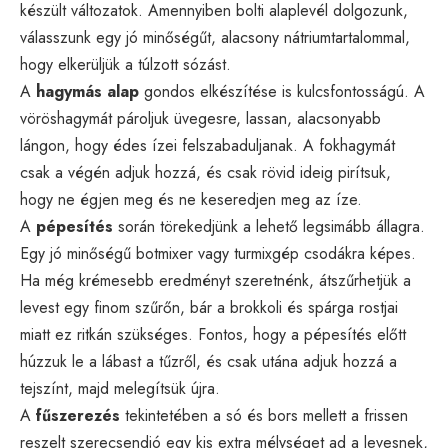
készült változatok. Amennyiben bolti alaplevél dolgozunk,
válasszunk egy jó minőségűt, alacsony nátriumtartalommal,
hogy elkerüljük a túlzott sózást.
A
hagymás alap
gondos elkészítése is kulcsfontosságú. A
vöröshagymát pároljuk üvegesre, lassan, alacsonyabb
lángon, hogy édes ízei felszabaduljanak. A fokhagymát
csak a végén adjuk hozzá, és csak rövid ideig pirítsuk,
hogy ne égjen meg és ne keseredjen meg az íze.
A
pépesítés
során törekedjünk a lehető legsimább állagra.
Egy jó minőségű botmixer vagy turmixgép csodákra képes.
Ha még krémesebb eredményt szeretnénk, átszűrhetjük a
levest egy finom szűrőn, bár a brokkoli és spárga rostjai
miatt ez ritkán szükséges. Fontos, hogy a pépesítés előtt
húzzuk le a lábast a tűzről, és csak utána adjuk hozzá a
tejszínt, majd melegítsük újra.
A
fűszerezés
tekintetében a só és bors mellett a frissen
reszelt szerecsendió egy kis extra mélységet ad a levesnek,