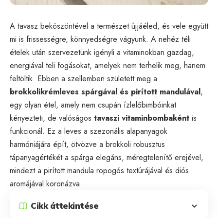
A tavasz beköszöntével a természet újjáéled, és vele együtt
mi is frissességre, könnyedségre vágyunk. A nehéz téli
ételek után szervezetünk igényli a vitaminokban gazdag,
energiával teli fogásokat, amelyek nem terhelik meg, hanem
feltöltik. Ebben a szellemben született meg a
brokkolikrémleves spárgával és pirított mandulával
,
egy olyan étel, amely nem csupán ízlelőbimbóinkat
kényezteti, de valóságos
tavaszi vitaminbombaként
is
funkcionál. Ez a leves a szezonális alapanyagok
harmóniájára épít, ötvözve a brokkoli robusztus
tápanyagértékét a spárga elegáns, méregtelenítő erejével,
mindezt a pirított mandula ropogós textúrájával és diós
aromájával koronázva.
Cikk áttekintése