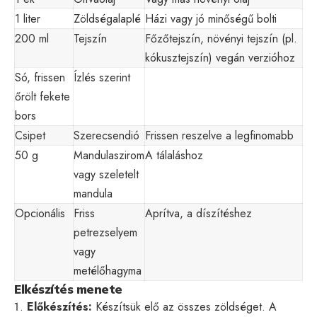
1 liter
Zöldségalaplé
Házi vagy jó minőségű bolti
200 ml
Tejszín
Főzőtejszín, növényi tejszín (pl.
kókusztejszín) vegán verzióhoz
Só, frissen
Ízlés szerint
őrölt fekete
bors
Csipet
Szerecsendió
Frissen reszelve a legfinomabb
50 g
Mandulaszirom
A tálaláshoz
vagy szeletelt
mandula
Opcionális
Friss
Aprítva, a díszítéshez
petrezselyem
vagy
metélőhagyma
Elkészítés menete
Előkészítés:
Készítsük elő az összes zöldséget. A