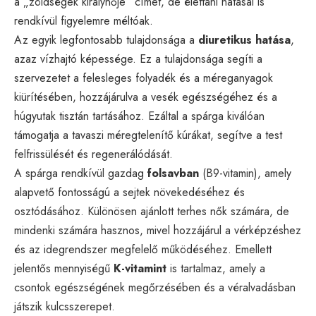
a „zöldségek királynője” címet, de élettani hatásai is
rendkívül figyelemre méltóak.
Az egyik legfontosabb tulajdonsága a
diuretikus hatása
,
azaz vízhajtó képessége. Ez a tulajdonsága segíti a
szervezetet a felesleges folyadék és a méreganyagok
kiürítésében, hozzájárulva a vesék egészségéhez és a
húgyutak tisztán tartásához. Ezáltal a spárga kiválóan
támogatja a tavaszi méregtelenítő kúrákat, segítve a test
felfrissülését és regenerálódását.
A spárga rendkívül gazdag
folsavban
(B9-vitamin), amely
alapvető fontosságú a sejtek növekedéséhez és
osztódásához. Különösen ajánlott terhes nők számára, de
mindenki számára hasznos, mivel hozzájárul a vérképzéshez
és az idegrendszer megfelelő működéséhez. Emellett
jelentős mennyiségű
K-vitamint
is tartalmaz, amely a
csontok egészségének megőrzésében és a véralvadásban
játszik kulcsszerepet.