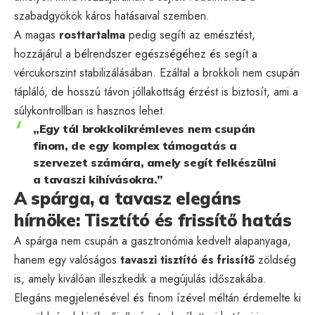
szabadgyökök káros hatásaival szemben.
A magas
rosttartalma
pedig segíti az emésztést,
hozzájárul a bélrendszer egészségéhez és segít a
vércukorszint stabilizálásában. Ezáltal a brokkoli nem csupán
tápláló, de hosszú távon jóllakottság érzést is biztosít, ami a
súlykontrollban is hasznos lehet.
„Egy tál brokkolikrémleves nem csupán
finom, de egy komplex támogatás a
szervezet számára, amely segít felkészülni
a tavaszi kihívásokra.”
A spárga, a tavasz elegáns
hírnöke: Tisztító és frissítő hatás
A spárga nem csupán a gasztronómia kedvelt alapanyaga,
hanem egy valóságos
tavaszi tisztító és frissítő
zöldség
is, amely kiválóan illeszkedik a megújulás időszakába.
Elegáns megjelenésével és finom ízével méltán érdemelte ki