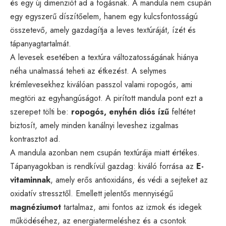
és egy új dimenziót ad a fogásnak. A mandula nem csupán
egy egyszerű díszítőelem, hanem egy kulcsfontosságú
összetevő, amely gazdagítja a leves textúráját, ízét és
tápanyagtartalmát.
A levesek esetében a textúra változatosságának hiánya
néha unalmassá teheti az étkezést. A selymes
krémlevesekhez kiválóan passzol valami ropogós, ami
megtöri az egyhangúságot. A pirított mandula pont ezt a
szerepet tölti be:
ropogós, enyhén diós ízű
feltétet
biztosít, amely minden kanálnyi leveshez izgalmas
kontrasztot ad.
A mandula azonban nem csupán textúrája miatt értékes.
Tápanyagokban is rendkívül gazdag: kiváló forrása az
E-
vitaminnak
, amely erős antioxidáns, és védi a sejteket az
oxidatív stressztől. Emellett jelentős mennyiségű
magnéziumot
tartalmaz, ami fontos az izmok és idegek
működéséhez, az energiatermeléshez és a csontok