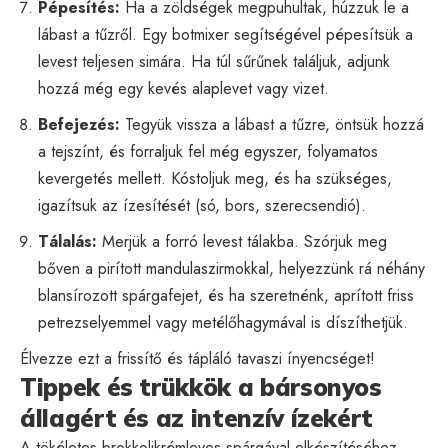
Pépesítés:
Ha a zöldségek megpuhultak, húzzuk le a
lábast a tűzről. Egy botmixer segítségével pépesítsük a
levest teljesen simára. Ha túl sűrűnek találjuk, adjunk
hozzá még egy kevés alaplevet vagy vizet.
Befejezés:
Tegyük vissza a lábast a tűzre, öntsük hozzá
a tejszínt, és forraljuk fel még egyszer, folyamatos
kevergetés mellett. Kóstoljuk meg, és ha szükséges,
igazítsuk az ízesítését (só, bors, szerecsendió).
Tálalás:
Merjük a forró levest tálakba. Szórjuk meg
bőven a pirított mandulaszirmokkal, helyezzünk rá néhány
blansírozott spárgafejet, és ha szeretnénk, aprított friss
petrezselyemmel vagy metélőhagymával is díszíthetjük.
Élvezze ezt a frissítő és tápláló tavaszi ínyencséget!
Tippek és trükkök a bársonyos
állagért és az intenzív ízekért
A tökéletes brokkolikrémleves spárgával elkészítéséhez