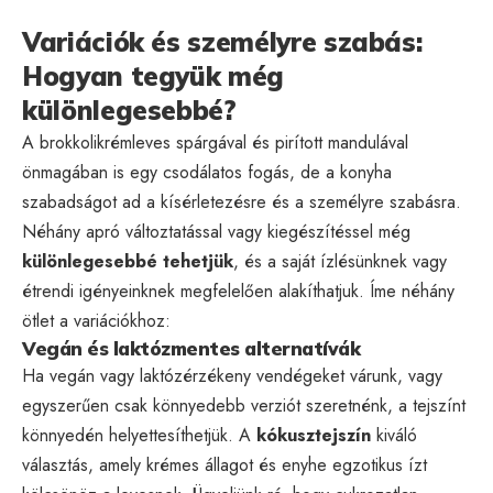
Variációk és személyre szabás:
Hogyan tegyük még
különlegesebbé?
A brokkolikrémleves spárgával és pirított mandulával
önmagában is egy csodálatos fogás, de a konyha
szabadságot ad a kísérletezésre és a személyre szabásra.
Néhány apró változtatással vagy kiegészítéssel még
különlegesebbé tehetjük
, és a saját ízlésünknek vagy
étrendi igényeinknek megfelelően alakíthatjuk. Íme néhány
ötlet a variációkhoz:
Vegán és laktózmentes alternatívák
Ha vegán vagy laktózérzékeny vendégeket várunk, vagy
egyszerűen csak könnyedebb verziót szeretnénk, a tejszínt
könnyedén helyettesíthetjük. A
kókusztejszín
kiváló
választás, amely krémes állagot és enyhe egzotikus ízt