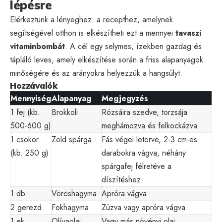
lépésre
Elérkeztünk a lényeghez: a recepthez, amelynek
segítségével otthon is elkészítheti ezt a mennyei
tavaszi
vitaminbombát
. A cél egy selymes, ízekben gazdag és
tápláló leves, amely elkészítése során a friss alapanyagok
minőségére és az arányokra helyezzük a hangsúlyt.
Hozzávalók
Mennyiség
Alapanyag
Megjegyzés
1 fej (kb.
Brokkoli
Rózsáira szedve, torzsája
500-600 g)
meghámozva és felkockázva
1 csokor
Zöld spárga
Fás végei letörve, 2-3 cm-es
(kb. 250 g)
darabokra vágva, néhány
spárgafej félretéve a
díszítéshez
1 db
Vöröshagyma
Apróra vágva
2 gerezd
Fokhagyma
Zúzva vagy apróra vágva
1 ek
Olívaolaj
Vagy más növényi olaj