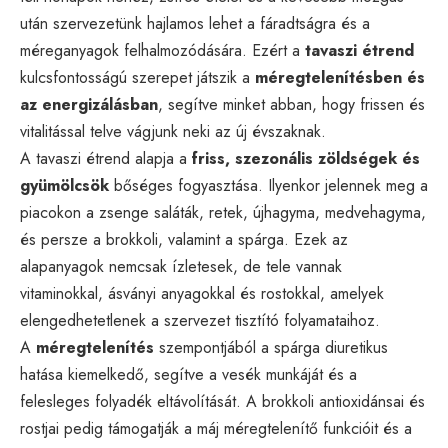
után szervezetünk hajlamos lehet a fáradtságra és a
méreganyagok felhalmozódására. Ezért a
tavaszi étrend
kulcsfontosságú szerepet játszik a
méregtelenítésben és
az energizálásban
, segítve minket abban, hogy frissen és
vitalitással telve vágjunk neki az új évszaknak.
A tavaszi étrend alapja a
friss, szezonális zöldségek és
gyümölcsök
bőséges fogyasztása. Ilyenkor jelennek meg a
piacokon a zsenge saláták, retek, újhagyma, medvehagyma,
és persze a brokkoli, valamint a spárga. Ezek az
alapanyagok nemcsak ízletesek, de tele vannak
vitaminokkal, ásványi anyagokkal és rostokkal, amelyek
elengedhetetlenek a szervezet tisztító folyamataihoz.
A
méregtelenítés
szempontjából a spárga diuretikus
hatása kiemelkedő, segítve a vesék munkáját és a
felesleges folyadék eltávolítását. A brokkoli antioxidánsai és
rostjai pedig támogatják a máj méregtelenítő funkcióit és a