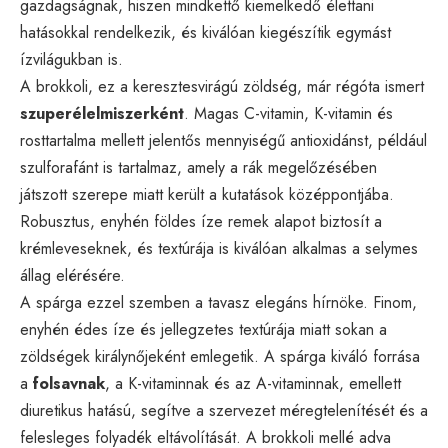
gazdagságnak, hiszen mindkettő kiemelkedő élettani
hatásokkal rendelkezik, és kiválóan kiegészítik egymást
ízvilágukban is.
A brokkoli, ez a keresztesvirágú zöldség, már régóta ismert
szuperélelmiszerként
. Magas C-vitamin, K-vitamin és
rosttartalma mellett jelentős mennyiségű antioxidánst, például
szulforafánt is tartalmaz, amely a rák megelőzésében
játszott szerepe miatt került a kutatások középpontjába.
Robusztus, enyhén földes íze remek alapot biztosít a
krémleveseknek, és textúrája is kiválóan alkalmas a selymes
állag elérésére.
A spárga ezzel szemben a tavasz elegáns hírnöke. Finom,
enyhén édes íze és jellegzetes textúrája miatt sokan a
zöldségek királynőjeként emlegetik. A spárga kiváló forrása
a
folsavnak
, a K-vitaminnak és az A-vitaminnak, emellett
diuretikus hatású, segítve a szervezet méregtelenítését és a
felesleges folyadék eltávolítását. A brokkoli mellé adva