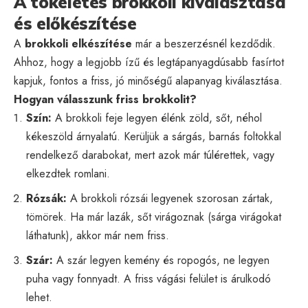
A tökéletes brokkoli kiválasztása
és előkészítése
A
brokkoli elkészítése
már a beszerzésnél kezdődik.
Ahhoz, hogy a legjobb ízű és legtápanyagdúsabb fasírtot
kapjuk, fontos a friss, jó minőségű alapanyag kiválasztása.
Hogyan válasszunk friss brokkolit?
Szín:
A brokkoli feje legyen élénk zöld, sőt, néhol
kékeszöld árnyalatú. Kerüljük a sárgás, barnás foltokkal
rendelkező darabokat, mert azok már túlérettek, vagy
elkezdtek romlani.
Rózsák:
A brokkoli rózsái legyenek szorosan zártak,
tömörek. Ha már lazák, sőt virágoznak (sárga virágokat
láthatunk), akkor már nem friss.
Szár:
A szár legyen kemény és ropogós, ne legyen
puha vagy fonnyadt. A friss vágási felület is árulkodó
lehet.