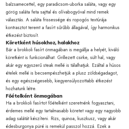
balzsamecettel, egy paradicsom-uborka saláta, vagy egy
görög saláta feta sajttal és olívabogyóval mind remek
választás. A saláta frissessége és ropogós textúrája
kontrasztot teremt a fasírt sűrűbb állagával, így harmonikus
étkezést biztosít.
Köretként húsokhoz, halakhoz
Bár a brokkoli fasírt önmagában is megállja a helyét, kiváló
köretként is funkcionálhat. Grillezett csirke, sült hal, vagy
akár egy egyszerű steak mellé is tálalhatjuk. Ezáltal a húsos
ételek mellé is becsempészhetjük a plusz zöldségadagot,
és egy egészségesebb, kiegyensúlyozottabb étkezést
hozhatunk létre.
Főételként önmagában
Ha a brokkoli fasírtot főételként szeretnénk fogyasztani,
érdemes mellé egy tartalmasabb köretet vagy egy nagyobb
adag salátát készíteni. Rizs, quinoa, kuszkusz, vagy akár
édesburgonya püré is remekül passzol hozzá. Ezek a