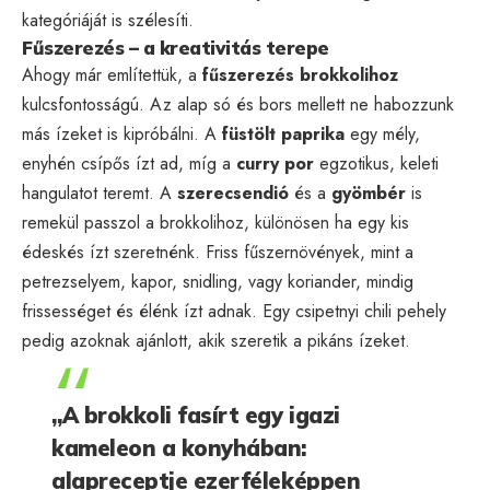
kategóriáját is szélesíti.
Fűszerezés – a kreativitás terepe
Ahogy már említettük, a
fűszerezés brokkolihoz
kulcsfontosságú. Az alap só és bors mellett ne habozzunk
más ízeket is kipróbálni. A
füstölt paprika
egy mély,
enyhén csípős ízt ad, míg a
curry por
egzotikus, keleti
hangulatot teremt. A
szerecsendió
és a
gyömbér
is
remekül passzol a brokkolihoz, különösen ha egy kis
édeskés ízt szeretnénk. Friss fűszernövények, mint a
petrezselyem, kapor, snidling, vagy koriander, mindig
frissességet és élénk ízt adnak. Egy csipetnyi chili pehely
pedig azoknak ajánlott, akik szeretik a pikáns ízeket.
„A brokkoli fasírt egy igazi
kameleon a konyhában:
alapreceptje ezerféleképpen