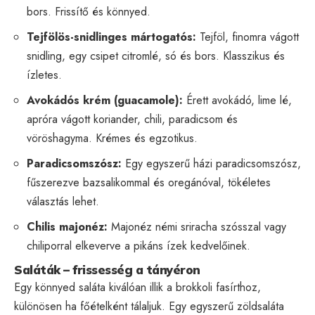
bors. Frissítő és könnyed.
Tejfölös-snidlinges mártogatós:
Tejföl, finomra vágott
snidling, egy csipet citromlé, só és bors. Klasszikus és
ízletes.
Avokádós krém (guacamole):
Érett avokádó, lime lé,
apróra vágott koriander, chili, paradicsom és
vöröshagyma. Krémes és egzotikus.
Paradicsomszósz:
Egy egyszerű házi paradicsomszósz,
fűszerezve bazsalikommal és oregánóval, tökéletes
választás lehet.
Chilis majonéz:
Majonéz némi sriracha szósszal vagy
chiliporral elkeverve a pikáns ízek kedvelőinek.
Saláták – frissesség a tányéron
Egy könnyed saláta kiválóan illik a brokkoli fasírthoz,
különösen ha főételként tálaljuk. Egy egyszerű zöldsaláta