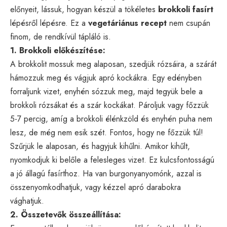
előnyeit, lássuk, hogyan készül a tökéletes
brokkoli fasírt
lépésről lépésre. Ez a
vegetáriánus recept
nem csupán
finom, de rendkívül tápláló is.
1. Brokkoli előkészítése:
A brokkolit mossuk meg alaposan, szedjük rózsáira, a szárát
hámozzuk meg és vágjuk apró kockákra. Egy edényben
forraljunk vizet, enyhén sózzuk meg, majd tegyük bele a
brokkoli rózsákat és a szár kockákat. Pároljuk vagy főzzük
5-7 percig, amíg a brokkoli élénkzöld és enyhén puha nem
lesz, de még nem esik szét. Fontos, hogy ne főzzük túl!
Szűrjük le alaposan, és hagyjuk kihűlni. Amikor kihűlt,
nyomkodjuk ki belőle a felesleges vizet. Ez kulcsfontosságú
a jó állagú fasírthoz. Ha van burgonyanyomónk, azzal is
összenyomkodhatjuk, vagy kézzel apró darabokra
vághatjuk.
2. Összetevők összeállítása: