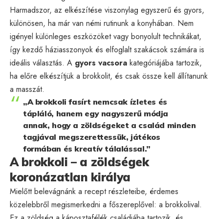
Harmadszor, az elkészítése viszonylag egyszerű és gyors,
különösen, ha már van némi rutinunk a konyhában. Nem
igényel különleges eszközöket vagy bonyolult technikákat,
így kezdő háziasszonyok és elfoglalt szakácsok számára is
ideális választás. A
gyors vacsora
kategóriájába tartozik,
ha előre elkészítjük a brokkolit, és csak össze kell állítanunk
a masszát.
„A brokkoli fasírt nemcsak ízletes és
tápláló, hanem egy nagyszerű módja
annak, hogy a zöldségeket a család minden
tagjával megszerettessük, játékos
formában és kreatív tálalással.”
A brokkoli – a zöldségek
koronázatlan királya
Mielőtt belevágnánk a recept részleteibe, érdemes
közelebbről megismerkedni a főszereplővel: a brokkolival.
Ez a zöldség a káposztafélék családjába tartozik, és