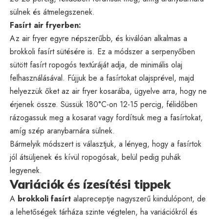
sülnek és átmelegszenek.
Fasírt air fryerben:
Az air fryer egyre népszerűbb, és kiválóan alkalmas a
brokkoli fasírt sütésére is. Ez a módszer a serpenyőben
sütött fasírt ropogós textúráját adja, de minimális olaj
felhasználásával. Fújjuk be a fasírtokat olajsprével, majd
helyezzük őket az air fryer kosarába, ügyelve arra, hogy ne
érjenek össze. Süssük 180°C-on 12-15 percig, félidőben
rázogassuk meg a kosarat vagy fordítsuk meg a fasírtokat,
amíg szép aranybarnára sülnek.
Bármelyik módszert is választjuk, a lényeg, hogy a fasírtok
jól átsüljenek és kívül ropogósak, belül pedig puhák
legyenek.
Variációk és ízesítési tippek
A
brokkoli fasírt
alapreceptje nagyszerű kiindulópont, de
a lehetőségek tárháza szinte végtelen, ha variációkról és