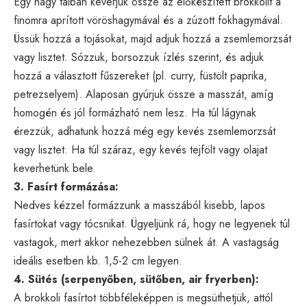
Egy nagy tálban keverjük össze az előkészített brokkolit a
finomra aprított vöröshagymával és a zúzott fokhagymával.
Üssük hozzá a tojásokat, majd adjuk hozzá a zsemlemorzsát
vagy lisztet. Sózzuk, borsozzuk ízlés szerint, és adjuk
hozzá a választott fűszereket (pl. curry, füstölt paprika,
petrezselyem). Alaposan gyúrjuk össze a masszát, amíg
homogén és jól formázható nem lesz. Ha túl lágynak
érezzük, adhatunk hozzá még egy kevés zsemlemorzsát
vagy lisztet. Ha túl száraz, egy kevés tejfölt vagy olajat
keverhetünk bele.
3. Fasírt formázása:
Nedves kézzel formázzunk a masszából kisebb, lapos
fasírtokat vagy tócsnikat. Ügyeljünk rá, hogy ne legyenek túl
vastagok, mert akkor nehezebben sülnek át. A vastagság
ideális esetben kb. 1,5-2 cm legyen.
4. Sütés (serpenyőben, sütőben, air fryerben):
A brokkoli fasírtot többféleképpen is megsüthetjük, attól