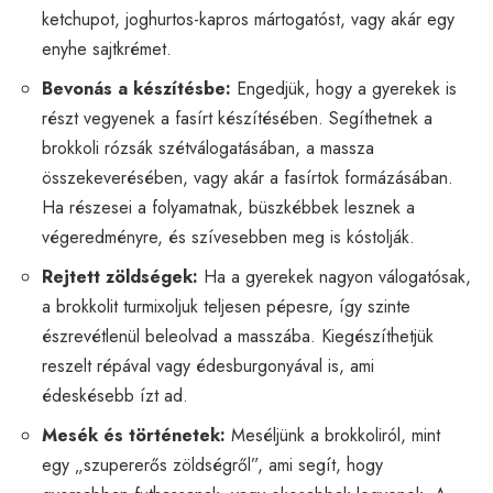
ketchupot, joghurtos-kapros mártogatóst, vagy akár egy
enyhe sajtkrémet.
Bevonás a készítésbe:
Engedjük, hogy a gyerekek is
részt vegyenek a fasírt készítésében. Segíthetnek a
brokkoli rózsák szétválogatásában, a massza
összekeverésében, vagy akár a fasírtok formázásában.
Ha részesei a folyamatnak, büszkébbek lesznek a
végeredményre, és szívesebben meg is kóstolják.
Rejtett zöldségek:
Ha a gyerekek nagyon válogatósak,
a brokkolit turmixoljuk teljesen pépesre, így szinte
észrevétlenül beleolvad a masszába. Kiegészíthetjük
reszelt répával vagy édesburgonyával is, ami
édeskésebb ízt ad.
Mesék és történetek:
Meséljünk a brokkoliról, mint
egy „szupererős zöldségről”, ami segít, hogy