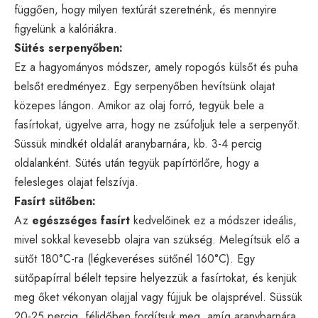
függően, hogy milyen textúrát szeretnénk, és mennyire
figyelünk a kalóriákra.
Sütés serpenyőben:
Ez a hagyományos módszer, amely ropogós külsőt és puha
belsőt eredményez. Egy serpenyőben hevítsünk olajat
közepes lángon. Amikor az olaj forró, tegyük bele a
fasírtokat, ügyelve arra, hogy ne zsúfoljuk tele a serpenyőt.
Süssük mindkét oldalát aranybarnára, kb. 3-4 percig
oldalanként. Sütés után tegyük papírtörlőre, hogy a
felesleges olajat felszívja.
Fasírt sütőben:
Az
egészséges fasírt
kedvelőinek ez a módszer ideális,
mivel sokkal kevesebb olajra van szükség. Melegítsük elő a
sütőt 180°C-ra (légkeveréses sütőnél 160°C). Egy
sütőpapírral bélelt tepsire helyezzük a fasírtokat, és kenjük
meg őket vékonyan olajjal vagy fújjuk be olajsprével. Süssük
20-25 percig, félidőben fordítsuk meg, amíg aranybarnára