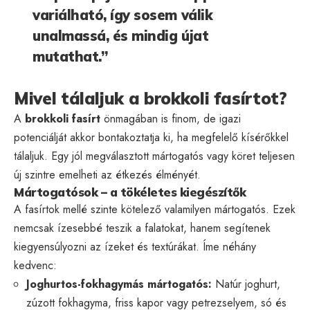
variálható, így sosem válik
unalmassá, és mindig újat
mutathat.”
Mivel tálaljuk a brokkoli fasírtot?
A
brokkoli fasírt
önmagában is finom, de igazi
potenciálját akkor bontakoztatja ki, ha megfelelő kísérőkkel
tálaljuk. Egy jól megválasztott mártogatós vagy köret teljesen
új szintre emelheti az étkezés élményét.
Mártogatósok – a tökéletes kiegészítők
A fasírtok mellé szinte kötelező valamilyen mártogatós. Ezek
nemcsak ízesebbé teszik a falatokat, hanem segítenek
kiegyensúlyozni az ízeket és textúrákat. Íme néhány
kedvenc:
Joghurtos-fokhagymás mártogatós:
Natúr joghurt,
zúzott fokhagyma, friss kapor vagy petrezselyem, só és