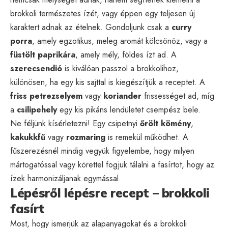
brokkoli természetes ízét, vagy éppen egy teljesen új
karaktert adnak az ételnek. Gondoljunk csak a
curry
porra
, amely egzotikus, meleg aromát kölcsönöz, vagy a
füstölt paprikára
, amely mély, földes ízt ad. A
szerecsendió
is kiválóan passzol a brokkolihoz,
különösen, ha egy kis sajttal is kiegészítjük a receptet. A
friss petrezselyem
vagy
koriander
frissességet ad, míg
a
csilipehely
egy kis pikáns lendületet csempész bele.
Ne féljünk kísérletezni! Egy csipetnyi
őrölt kömény
,
kakukkfű
vagy
rozmaring
is remekül működhet. A
fűszerezésnél mindig vegyük figyelembe, hogy milyen
mártogatóssal vagy körettel fogjuk tálalni a fasírtot, hogy az
ízek harmonizáljanak egymással.
Lépésről lépésre recept – brokkoli
fasírt
Most, hogy ismerjük az alapanyagokat és a brokkoli