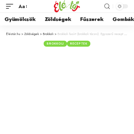
Aa
Gyümölcsök
Zöldségek
Fűszerek
Gombá
Éléstár.hu
>
Zöldségek
>
Brokkoli
>
Brokkoli fasírt (brokkoli tócsni): Egyszerű recept a zöldséges fasírtok kedvelőinek
BROKKOLI
RECEPTEK