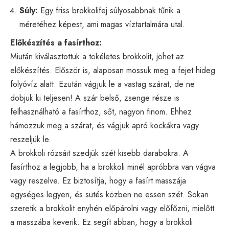
Súly:
Egy friss brokkolifej súlyosabbnak tűnik a
méretéhez képest, ami magas víztartalmára utal.
Előkészítés a fasírthoz:
Miután kiválasztottuk a tökéletes brokkolit, jöhet az
előkészítés. Először is, alaposan mossuk meg a fejet hideg
folyóvíz alatt. Ezután vágjuk le a vastag szárat, de ne
dobjuk ki teljesen! A szár belső, zsenge része is
felhasználható a fasírthoz, sőt, nagyon finom. Ehhez
hámozzuk meg a szárat, és vágjuk apró kockákra vagy
reszeljük le.
A brokkoli rózsáit szedjük szét kisebb darabokra. A
fasírthoz a legjobb, ha a brokkoli minél apróbbra van vágva
vagy reszelve. Ez biztosítja, hogy a fasírt masszája
egységes legyen, és sütés közben ne essen szét. Sokan
szeretik a brokkolit enyhén előpárolni vagy előfőzni, mielőtt
a masszába keverik. Ez segít abban, hogy a brokkoli