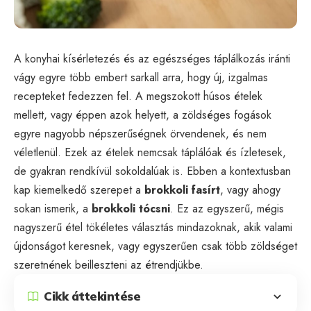
A konyhai kísérletezés és az egészséges táplálkozás iránti
vágy egyre több embert sarkall arra, hogy új, izgalmas
recepteket fedezzen fel. A megszokott húsos ételek
mellett, vagy éppen azok helyett, a zöldséges fogások
egyre nagyobb népszerűségnek örvendenek, és nem
véletlenül. Ezek az ételek nemcsak táplálóak és ízletesek,
de gyakran rendkívül sokoldalúak is. Ebben a kontextusban
kap kiemelkedő szerepet a
brokkoli fasírt
, vagy ahogy
sokan ismerik, a
brokkoli tócsni
. Ez az egyszerű, mégis
nagyszerű étel tökéletes választás mindazoknak, akik valami
újdonságot keresnek, vagy egyszerűen csak több zöldséget
szeretnének beilleszteni az étrendjükbe.
Cikk áttekintése