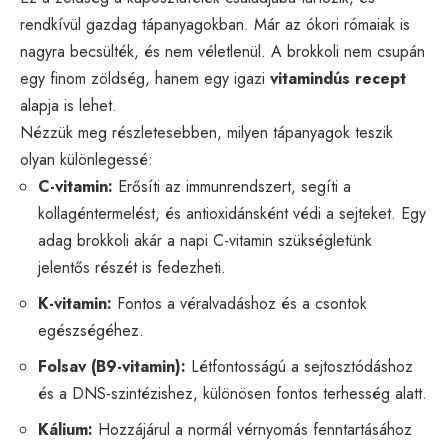
rendkívül gazdag tápanyagokban. Már az ókori rómaiak is
nagyra becsülték, és nem véletlenül. A brokkoli nem csupán
egy finom zöldség, hanem egy igazi
vitamindús recept
alapja is lehet.
Nézzük meg részletesebben, milyen tápanyagok teszik
olyan különlegessé:
C-vitamin:
Erősíti az immunrendszert, segíti a
kollagéntermelést, és antioxidánsként védi a sejteket. Egy
adag brokkoli akár a napi C-vitamin szükségletünk
jelentős részét is fedezheti.
K-vitamin:
Fontos a véralvadáshoz és a csontok
egészségéhez.
Folsav (B9-vitamin):
Létfontosságú a sejtosztódáshoz
és a DNS-szintézishez, különösen fontos terhesség alatt.
Kálium:
Hozzájárul a normál vérnyomás fenntartásához