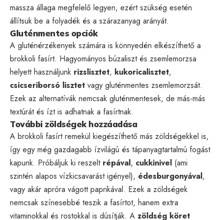
massza állaga megfelelő legyen, ezért szükség esetén
állítsuk be a folyadék és a szárazanyag arányát.
Gluténmentes opciók
A gluténérzékenyek számára is könnyedén elkészíthető a
brokkoli fasírt. Hagyományos búzaliszt és zsemlemorzsa
helyett használjunk
rizslisztet
,
kukoricalisztet
,
csicseriborsó lisztet
vagy gluténmentes zsemlemorzsát.
Ezek az alternatívák nemcsak gluténmentesek, de más-más
textúrát és ízt is adhatnak a fasírtnak.
További zöldségek hozzáadása
A brokkoli fasírt remekül kiegészíthető más zöldségekkel is,
így egy még gazdagabb ízvilágú és tápanyagtartalmú fogást
kapunk. Próbáljuk ki reszelt
répával
,
cukkinivel
(ami
szintén alapos vízkicsavarást igényel),
édesburgonyával
,
vagy akár apróra vágott paprikával. Ezek a zöldségek
nemcsak színesebbé teszik a fasírtot, hanem extra
vitaminokkal és rostokkal is dúsítják. A
zöldség köret