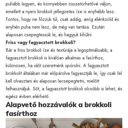
puhább legyen, és könnyebben összetörhetővé váljon,
emellett a nyers brokkoli jellegzetes íze is enyhébb lesz.
Fontos, hogy ne főzzük túl, csak addig, amíg élénkzöld és
enyhén puha nem lesz, de még van tartása. Ezután
alaposan csepegtessük le, és hagyjuk kihűlni.
Friss vagy fagyasztott brokkoli?
Bár a friss brokkoli íze és textúrája a legoptimálisabb, a
fagyasztott brokkoli is kiválóan alkalmas a fasírthoz,
különösen, ha időt szeretnénk spórolni. A fagyasztott
brokkolit általában már előpárolva fagyasztják le, így csak fel
kell olvasztani és alaposan lecsepegtetni, mielőtt
felhasználjuk. Sőt, a fagyasztott brokkoli olcsóbb is lehet, és
egész évben elérhető.
Alapvető hozzávalók a brokkoli
fasírthoz