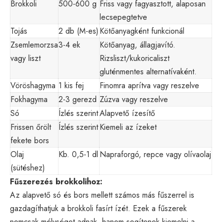
Brokkoli
500-600 g
Friss vagy fagyasztott, alaposan
lecsepegtetve
Tojás
2 db (M-es)
Kötőanyagként funkcionál
Zsemlemorzsa
3-4 ek
Kötőanyag, állagjavító.
vagy liszt
Rizsliszt/kukoricaliszt
gluténmentes alternatívaként.
Vöröshagyma
1 kis fej
Finomra aprítva vagy reszelve
Fokhagyma
2-3 gerezd
Zúzva vagy reszelve
Só
Ízlés szerint
Alapvető ízesítő
Frissen őrölt
Ízlés szerint
Kiemeli az ízeket
fekete bors
Olaj
Kb. 0,5-1 dl
Napraforgó, repce vagy olívaolaj
(sütéshez)
Fűszerezés brokkolihoz:
Az alapvető só és bors mellett számos más fűszerrel is
gazdagíthatjuk a brokkoli fasírt ízét. Ezek a fűszerek
nemcsak mélységet adnak, hanem segítenek kiemelni a