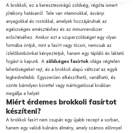
A brokkoli, ez a keresztesvirágú zöldség, régóta ismert
jótékony hatásairól. Tele van vitaminokkal, ásványi
anyagokkal és rostokkal, amelyek hozzájárulnak az
egészséges emésztéshez és az immunrendszer
erősítéséhez. Amikor ezt a szuperzöldséget egy olyan
formába öntjük, mint a fasírt vagy tócsni, nemcsak az
ízlelőbimbóinkat kényeztetjük, hanem egy tápláló és laktató
fogást is kapunk. A
zöldséges fasírtok
világa végtelen
lehetőségeket rejt, és a brokkoli alapú változat az egyik
legkedveltebb. Egyszerűen elkészíthető, variálható, és
szinte bármilyen körettel vagy mártogatóssal kiválóan
megállja a helyét.
Miért érdemes brokkoli fasírtot
készíteni?
A brokkoli fasírt nem csupán egy újabb recept a sorban,
hanem egy valódi kulináris élmény, amely számos előnnyel