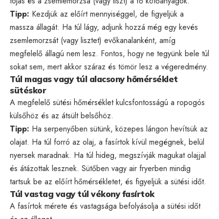
tojás és a zsemlemorzsa (vagy liszt) a fő kötőanyagok.
Tipp:
Kezdjük az előírt mennyiséggel, de figyeljük a
massza állagát. Ha túl lágy, adjunk hozzá még egy kevés
zsemlemorzsát (vagy lisztet) evőkanalanként, amíg
megfelelő állagú nem lesz. Fontos, hogy ne tegyünk bele túl
sokat sem, mert akkor száraz és tömör lesz a végeredmény.
Túl magas vagy túl alacsony hőmérséklet
sütéskor
A megfelelő sütési hőmérséklet kulcsfontosságú a ropogós
külsőhöz és az átsült belsőhöz.
Tipp:
Ha serpenyőben sütünk, közepes lángon hevítsük az
olajat. Ha túl forró az olaj, a fasírtok kívül megégnek, belül
nyersek maradnak. Ha túl hideg, megszívják magukat olajjal
és átázottak lesznek. Sütőben vagy air fryerben mindig
tartsuk be az előírt hőmérsékletet, és figyeljük a sütési időt.
Túl vastag vagy túl vékony fasírtok
A fasírtok mérete és vastagsága befolyásolja a sütési időt