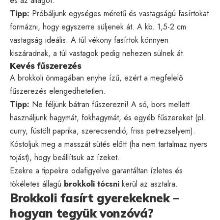
és az állagot.
Tipp:
Próbáljunk egységes méretű és vastagságú fasírtokat
formázni, hogy egyszerre süljenek át. A kb. 1,5-2 cm
vastagság ideális. A túl vékony fasírtok könnyen
kiszáradnak, a túl vastagok pedig nehezen sülnek át.
Kevés fűszerezés
A brokkoli önmagában enyhe ízű, ezért a megfelelő
fűszerezés elengedhetetlen.
Tipp:
Ne féljünk bátran fűszerezni! A só, bors mellett
használjunk hagymát, fokhagymát, és egyéb fűszereket (pl.
curry, füstölt paprika, szerecsendió, friss petrezselyem).
Kóstoljuk meg a masszát sütés előtt (ha nem tartalmaz nyers
tojást), hogy beállítsuk az ízeket.
Ezekre a tippekre odafigyelve garantáltan ízletes és
tökéletes állagú
brokkoli tócsni
kerül az asztalra.
Brokkoli fasírt gyerekeknek –
hogyan tegyük vonzóvá?