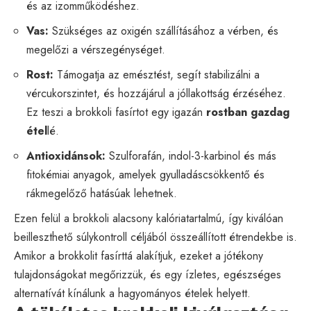
és az izomműködéshez.
Vas:
Szükséges az oxigén szállításához a vérben, és
megelőzi a vérszegénységet.
Rost:
Támogatja az emésztést, segít stabilizálni a
vércukorszintet, és hozzájárul a jóllakottság érzéséhez.
Ez teszi a brokkoli fasírtot egy igazán
rostban gazdag
étel
lé.
Antioxidánsok:
Szulforafán, indol-3-karbinol és más
fitokémiai anyagok, amelyek gyulladáscsökkentő és
rákmegelőző hatásúak lehetnek.
Ezen felül a brokkoli alacsony kalóriatartalmú, így kiválóan
beilleszthető súlykontroll céljából összeállított étrendekbe is.
Amikor a brokkolit fasírttá alakítjuk, ezeket a jótékony
tulajdonságokat megőrizzük, és egy ízletes, egészséges
alternatívát kínálunk a hagyományos ételek helyett.