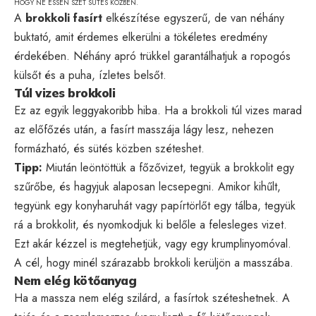
HOGY NE ESSEN SZÉT SÜTÉS KÖZBEN.
A
brokkoli fasírt
elkészítése egyszerű, de van néhány
buktató, amit érdemes elkerülni a tökéletes eredmény
érdekében. Néhány apró trükkel garantálhatjuk a ropogós
külsőt és a puha, ízletes belsőt.
Túl vizes brokkoli
Ez az egyik leggyakoribb hiba. Ha a brokkoli túl vizes marad
az előfőzés után, a fasírt masszája lágy lesz, nehezen
formázható, és sütés közben széteshet.
Tipp:
Miután leöntöttük a főzővizet, tegyük a brokkolit egy
szűrőbe, és hagyjuk alaposan lecsepegni. Amikor kihűlt,
tegyünk egy konyharuhát vagy papírtörlőt egy tálba, tegyük
rá a brokkolit, és nyomkodjuk ki belőle a felesleges vizet.
Ezt akár kézzel is megtehetjük, vagy egy krumplinyomóval.
A cél, hogy minél szárazabb brokkoli kerüljön a masszába.
Nem elég kötőanyag
Ha a massza nem elég szilárd, a fasírtok széteshetnek. A