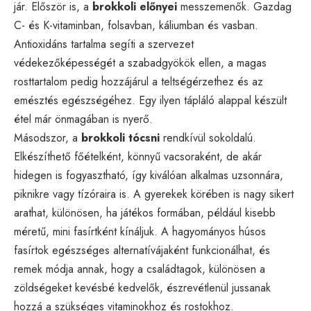
jár. Először is, a
brokkoli előnyei
messzemenők. Gazdag
C- és K-vitaminban, folsavban, káliumban és vasban.
Antioxidáns tartalma segíti a szervezet
védekezőképességét a szabadgyökök ellen, a magas
rosttartalom pedig hozzájárul a teltségérzethez és az
emésztés egészségéhez. Egy ilyen tápláló alappal készült
étel már önmagában is nyerő.
Másodszor, a
brokkoli tócsni
rendkívül sokoldalú.
Elkészíthető főételként, könnyű vacsoraként, de akár
hidegen is fogyasztható, így kiválóan alkalmas uzsonnára,
piknikre vagy tízóraira is. A gyerekek körében is nagy sikert
arathat, különösen, ha játékos formában, például kisebb
méretű, mini fasírtként kínáljuk. A hagyományos húsos
fasírtok egészséges alternatívájaként funkcionálhat, és
remek módja annak, hogy a családtagok, különösen a
zöldségeket kevésbé kedvelők, észrevétlenül jussanak
hozzá a szükséges vitaminokhoz és rostokhoz.