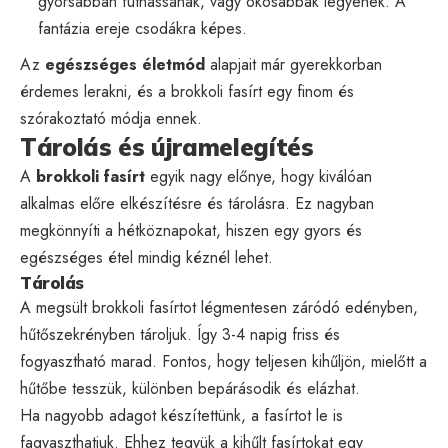
gyorsabban futhassanak, vagy okosabbak legyenek. A
fantázia ereje csodákra képes.
Az
egészséges életmód
alapjait már gyerekkorban
érdemes lerakni, és a brokkoli fasírt egy finom és
szórakoztató módja ennek.
Tárolás és újramelegítés
A
brokkoli fasírt
egyik nagy előnye, hogy kiválóan
alkalmas előre elkészítésre és tárolásra. Ez nagyban
megkönnyíti a hétköznapokat, hiszen egy gyors és
egészséges étel mindig kéznél lehet.
Tárolás
A megsült brokkoli fasírtot légmentesen záródó edényben,
hűtőszekrényben tároljuk. Így 3-4 napig friss és
fogyasztható marad. Fontos, hogy teljesen kihűljön, mielőtt a
hűtőbe tesszük, különben bepárásodik és elázhat.
Ha nagyobb adagot készítettünk, a fasírtot le is
fagyaszthatjuk. Ehhez tegyük a kihűlt fasírtokat egy