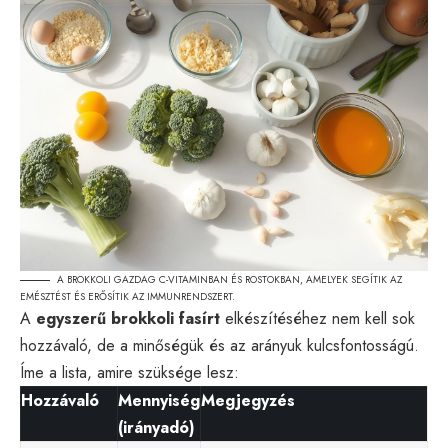
A BROKKOLI GAZDAG C-VITAMINBAN ÉS ROSTOKBAN, AMELYEK SEGÍTIK AZ
EMÉSZTÉST ÉS ERŐSÍTIK AZ IMMUNRENDSZERT.
A
egyszerű brokkoli fasírt
elkészítéséhez nem kell sok
hozzávaló, de a minőségük és az arányuk kulcsfontosságú.
Íme a lista, amire szüksége lesz:
Hozzávaló
Mennyiség
Megjegyzés
(irányadó)