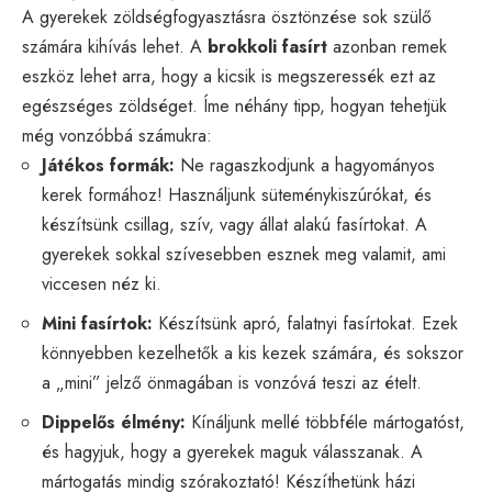
A gyerekek zöldségfogyasztásra ösztönzése sok szülő
számára kihívás lehet. A
brokkoli fasírt
azonban remek
eszköz lehet arra, hogy a kicsik is megszeressék ezt az
egészséges zöldséget. Íme néhány tipp, hogyan tehetjük
még vonzóbbá számukra:
Játékos formák:
Ne ragaszkodjunk a hagyományos
kerek formához! Használjunk süteménykiszúrókat, és
készítsünk csillag, szív, vagy állat alakú fasírtokat. A
gyerekek sokkal szívesebben esznek meg valamit, ami
viccesen néz ki.
Mini fasírtok:
Készítsünk apró, falatnyi fasírtokat. Ezek
könnyebben kezelhetők a kis kezek számára, és sokszor
a „mini” jelző önmagában is vonzóvá teszi az ételt.
Dippelős élmény:
Kínáljunk mellé többféle mártogatóst,
és hagyjuk, hogy a gyerekek maguk válasszanak. A
mártogatás mindig szórakoztató! Készíthetünk házi