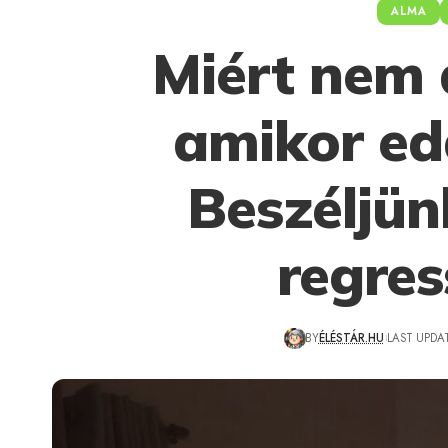
ALMA
Miért nem 
amikor ed
Beszéljün
regres
BY
ÉLÉSTÁR.HU
LAST UPDAT