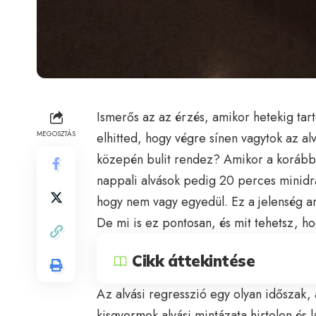
Ismerős az az érzés, amikor hetekig tar
MEGOSZTÁS
elhitted, hogy végre sínen vagytok az al
közepén bulit rendez? Amikor a korábba
nappali alvások pedig 20 perces minidr
hogy nem vagy egyedül. Ez a jelenség an
De mi is ez pontosan, és mit tehetsz, ho
Cikk áttekintése
Az alvási regresszió egy olyan időszak
kisgyermek alvási mintázata hirtelen és 