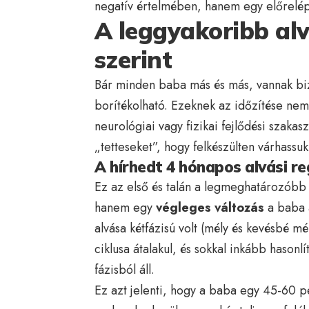
negatív értelmében, hanem egy előrelép
A leggyakoribb alv
szerint
Bár minden baba más és más, vannak bizo
borítékolható. Ezeknek az időzítése nem
neurológiai vagy fizikai fejlődési szak
„tetteseket”, hogy felkészülten várhassuk
A hírhedt 4 hónapos alvási r
Ez az első és talán a legmeghatározóbb
hanem egy
végleges változás
a baba a
alvása kétfázisú volt (mély és kevésbé mé
ciklusa átalakul, és sokkal inkább hason
fázisból áll.
Ez azt jelenti, hogy a baba egy 45-60 per