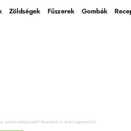
k
Zöldségek
Fűszerek
Gombák
Rece
t, amikor eddig tudott? Beszéljünk az alvási regresszióról!