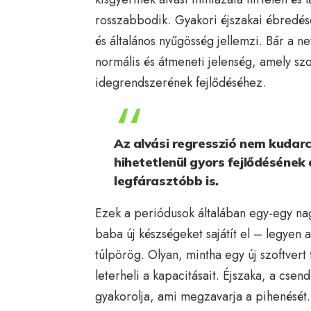
rosszabbodik. Gyakori éjszakai ébredése
és általános nyűgösség jellemzi. Bár a n
normális és átmeneti jelenség, amely sz
idegrendszerének fejlődéséhez.
Az alvási regresszió nem kudar
hihetetlenül gyors fejlődésének 
legfárasztóbb is.
Ezek a periódusok általában egy-egy 
baba új készségeket sajátít el – legyen 
túlpörög. Olyan, mintha egy új szoftver
leterheli a kapacitásait. Éjszaka, a cse
gyakorolja, ami megzavarja a pihenését