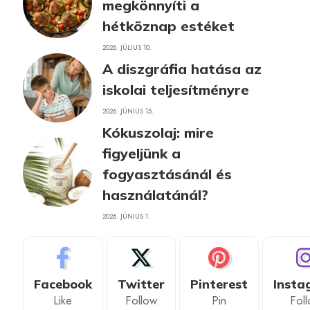
megkönnyíti a
hétköznap estéket
2026. JÚLIUS 10.
A diszgráfia hatása az
iskolai teljesítményre
2026. JÚNIUS 15.
Kókuszolaj: mire
figyeljünk a
fogyasztásánál és
használatánál?
2026. JÚNIUS 1.
Facebook
Twitter
Pinterest
Insta
Like
Follow
Pin
Fol