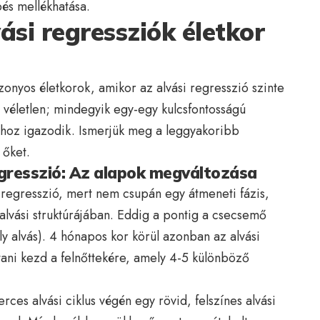
és mellékhatása.
ási regressziók életkor
nyos életkorok, amikor az alvási regresszió szinte
 véletlen; mindegyik egy-egy kulcsfontosságú
aszhoz igazodik. Ismerjük meg a leggyakoribb
 őket.
egresszió: Az alapok megváltozása
 regresszió, mert nem csupán egy átmeneti fázis,
lvási struktúrájában. Eddig a pontig a csecsemő
ly alvás). 4 hónapos kor körül azonban az alvási
lítani kezd a felnőttekére, amely 4-5 különböző
ces alvási ciklus végén egy rövid, felszínes alvási