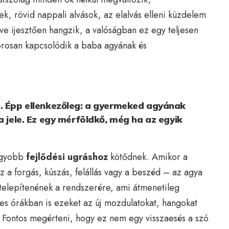
k, rövid nappali alvások, az elalvás elleni küzdelem
eve ijesztően hangzik, a valóságban ez egy teljesen
orosan kapcsolódik a baba agyának és
c. Épp ellenkezőleg: a gyermeked agyának
a jele. Ez egy mérföldkő, még ha az egyik
nagyobb
fejlődési ugráshoz
kötődnek. Amikor a
az a forgás, kúszás, felállás vagy a beszéd – az agya
t telepítenének a rendszerére, ami átmenetileg
ndes órákban is ezeket az új mozdulatokat, hangokat
. Fontos megérteni, hogy ez nem egy visszaesés a szó