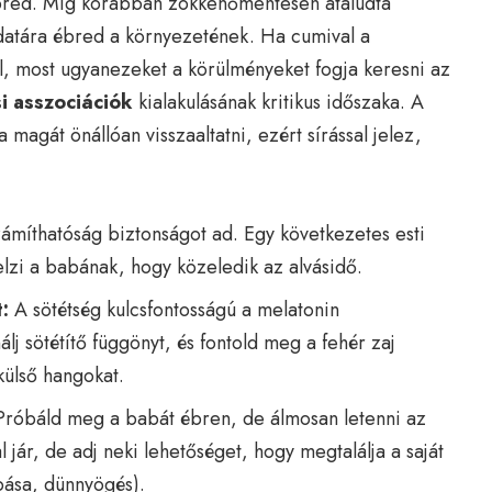
lébred. Míg korábban zökkenőmentesen átaludta
udatára ébred a környezetének. Ha cumival a
el, most ugyanezeket a körülményeket fogja keresni az
si asszociációk
kialakulásának kritikus időszaka. A
agát önállóan visszaaltatni, ezért sírással jelez,
ámíthatóság biztonságot ad. Egy következetes esti
elzi a babának, hogy közeledik az alvásidő.
:
A sötétség kulcsfontosságú a melatonin
j sötétítő függönyt, és fontold meg a fehér zaj
külső hangokat.
róbáld meg a babát ébren, de álmosan letenni az
 jár, de adj neki lehetőséget, hogy megtalálja a saját
pása, dünnyögés).