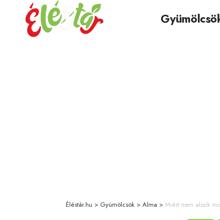
Gyümölcsö
Éléstár.hu
>
Gyümölcsök
>
Alma
>
Miért nem alszik mos