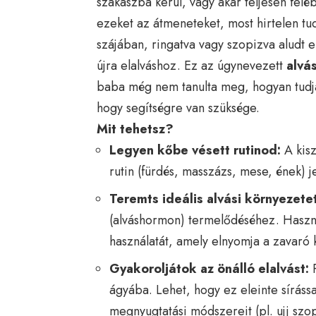
szakaszba kerül, vagy akár teljesen fe
ezeket az átmeneteket, most hirtelen t
szájában, ringatva vagy szopizva aludt 
újra elalváshoz. Ez az úgynevezett
alvá
baba még nem tanulta meg, hogyan tudja m
hogy segítségre van szüksége.
Mit tehetsz?
Legyen kőbe vésett rutinod:
A kisz
rutin (fürdés, masszázs, mese, ének) j
Teremts ideális alvási környezetet
(alváshormon) termelődéséhez. Használ
használatát, amely elnyomja a zavaró 
Gyakoroljátok az önálló elalvást:
P
ágyába. Lehet, hogy ez eleinte sírással
megnyugtatási módszereit (pl. ujj szo