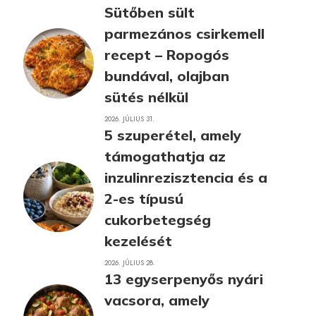
Sütőben sült
parmezános csirkemell
recept – Ropogós
bundával, olajban
sütés nélkül
2026. JÚLIUS 31.
5 szuperétel, amely
támogathatja az
inzulinrezisztencia és a
2-es típusú
cukorbetegség
kezelését
2026. JÚLIUS 28.
13 egyserpenyős nyári
vacsora, amely