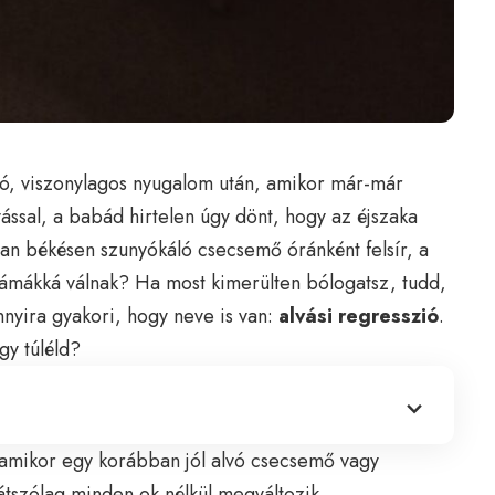
tó, viszonylagos nyugalom után, amikor már-már
vással, a babád hirtelen úgy dönt, hogy az éjszaka
n békésen szunyókáló csecsemő óránként felsír, a
ámákká válnak? Ha most kimerülten bólogatsz, tudd,
nyira gyakori, hogy neve is van:
alvási regresszió
.
gy túléld?
, amikor egy korábban jól alvó csecsemő vagy
látszólag minden ok nélkül megváltozik,