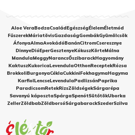
Aloe Vera
Bodza
Család
Egészség
Élelem
Életmód
Fűszerek
Máriatövis
Gazdaság
Gombák
Gyümölcsök
Áfonya
Alma
Avokádó
Banán
Citrom
Cseresznye
Dinnye
Dió
Eper
Gesztenye
Kókusz
Körte
Málna
Mandula
Meggy
Narancs
Őszibarack
Hagyomány
Kaktusz
Kukorica
Levendula
Otthon
Receptek
Rózsa
Brokkoli
Burgonya
Cékla
Cukkini
Fokhagyma
Hagyma
Karfiol
Lencse
Levendula
Padlizsán
Paprika
Paradicsom
Retek
Rizs
Zöldségek
Sárgarépa
Savanyú káposzta
Spárga
Spenót
Sütőtök
Uborka
Zeller
Zöldbab
Zöldborsó
Sárgabarack
Szeder
Szilva