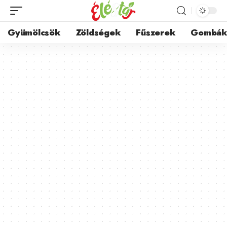
Gyümölcsök
Zöldségek
Fűszerek
Gombá