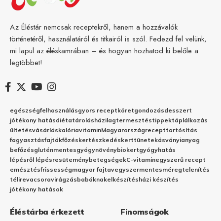
Az Éléstár nemcsak receptekről, hanem a hozzávalók
történetéről, használatáról és titkairól is szól. Fedezd fel velünk,
mi lapul az éléskamrában – és hogyan hozhatod ki belőle a
legtöbbet!
egészség
felhasználás
gyors recept
köret
gondozás
desszert
jótékony hatás
diéta
tárolás
házilag
termesztés
tippek
táplálkozás
ültetés
vásárlás
kalória
vitamin
Magyarország
recept
tartósítás
fagyasztás
fajták
főzés
kertészkedés
kert
tünetek
ásványianyag
befőzés
gluténmentes
gyógynövény
biokert
gyógyhatás
lépésről lépésre
sütemény
betegségek
C-vitamin
egyszerű recept
emésztés
frissesség
magyar fajta
vegyszermentes
méregtelenítés
télire
vacsora
virágzás
babáknak
elkészítés
házi készítés
jótékony hatások
Éléstárba érkezett
Finomságok