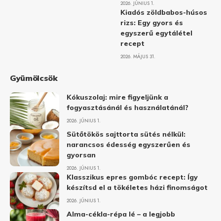
2026. JÚNIUS 1.
Kiadós zöldbabos-húsos
rizs: Egy gyors és
egyszerű egytálétel
recept
2026. MÁJUS 31.
Gyümölcsök
Kókuszolaj: mire figyeljünk a
fogyasztásánál és használatánál?
2026. JÚNIUS 1.
Sütőtökös sajttorta sütés nélkül:
narancsos édesség egyszerűen és
gyorsan
2026. JÚNIUS 1.
Klasszikus epres gombóc recept: Így
készítsd el a tökéletes házi finomságot
2026. JÚNIUS 1.
Alma-cékla-répa lé – a legjobb