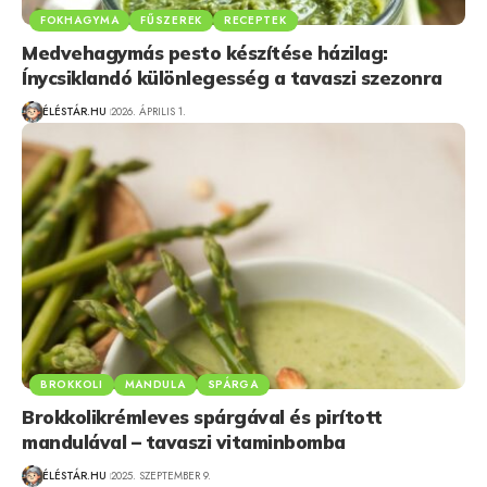
FOKHAGYMA
FŰSZEREK
RECEPTEK
Medvehagymás pesto készítése házilag:
Ínycsiklandó különlegesség a tavaszi szezonra
ÉLÉSTÁR.HU
2026. ÁPRILIS 1.
BROKKOLI
MANDULA
SPÁRGA
Brokkolikrémleves spárgával és pirított
mandulával – tavaszi vitaminbomba
ÉLÉSTÁR.HU
2025. SZEPTEMBER 9.