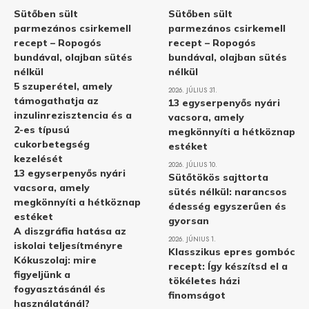
Sütőben sült
Sütőben sült
parmezános csirkemell
parmezános csirkemell
recept – Ropogós
recept – Ropogós
bundával, olajban sütés
bundával, olajban sütés
nélkül
nélkül
5 szuperétel, amely
2026. JÚLIUS 31.
támogathatja az
13 egyserpenyős nyári
inzulinrezisztencia és a
vacsora, amely
2-es típusú
megkönnyíti a hétköznap
cukorbetegség
estéket
kezelését
2026. JÚLIUS 10.
13 egyserpenyős nyári
Sütőtökös sajttorta
vacsora, amely
sütés nélkül: narancsos
megkönnyíti a hétköznap
édesség egyszerűen és
estéket
gyorsan
A diszgráfia hatása az
2026. JÚNIUS 1.
iskolai teljesítményre
Klasszikus epres gombóc
Kókuszolaj: mire
recept: Így készítsd el a
figyeljünk a
tökéletes házi
fogyasztásánál és
finomságot
használatánál?