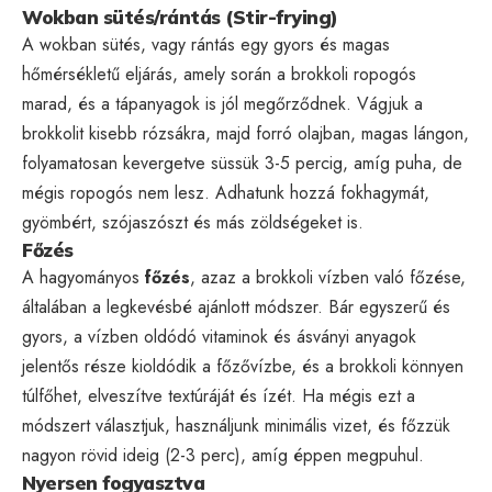
Wokban sütés/rántás (Stir-frying)
A wokban sütés, vagy rántás egy gyors és magas
hőmérsékletű eljárás, amely során a brokkoli ropogós
marad, és a tápanyagok is jól megőrződnek. Vágjuk a
brokkolit kisebb rózsákra, majd forró olajban, magas lángon,
folyamatosan kevergetve süssük 3-5 percig, amíg puha, de
mégis ropogós nem lesz. Adhatunk hozzá fokhagymát,
gyömbért, szójaszószt és más zöldségeket is.
Főzés
A hagyományos
főzés
, azaz a brokkoli vízben való főzése,
általában a legkevésbé ajánlott módszer. Bár egyszerű és
gyors, a vízben oldódó vitaminok és ásványi anyagok
jelentős része kioldódik a főzővízbe, és a brokkoli könnyen
túlfőhet, elveszítve textúráját és ízét. Ha mégis ezt a
módszert választjuk, használjunk minimális vizet, és főzzük
nagyon rövid ideig (2-3 perc), amíg éppen megpuhul.
Nyersen fogyasztva