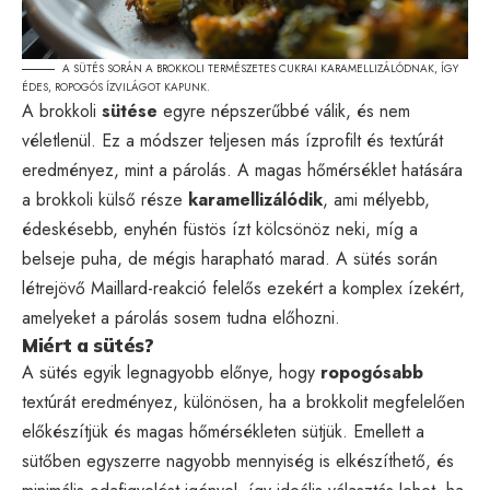
A SÜTÉS SORÁN A BROKKOLI TERMÉSZETES CUKRAI KARAMELLIZÁLÓDNAK, ÍGY
ÉDES, ROPOGÓS ÍZVILÁGOT KAPUNK.
A brokkoli
sütése
egyre népszerűbbé válik, és nem
véletlenül. Ez a módszer teljesen más ízprofilt és textúrát
eredményez, mint a párolás. A magas hőmérséklet hatására
a brokkoli külső része
karamellizálódik
, ami mélyebb,
édeskésebb, enyhén füstös ízt kölcsönöz neki, míg a
belseje puha, de mégis harapható marad. A sütés során
létrejövő Maillard-reakció felelős ezekért a komplex ízekért,
amelyeket a párolás sosem tudna előhozni.
Miért a sütés?
A sütés egyik legnagyobb előnye, hogy
ropogósabb
textúrát eredményez, különösen, ha a brokkolit megfelelően
előkészítjük és magas hőmérsékleten sütjük. Emellett a
sütőben egyszerre nagyobb mennyiség is elkészíthető, és