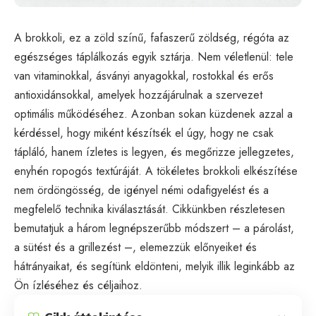
A brokkoli, ez a zöld színű, fafaszerű zöldség, régóta az
egészséges táplálkozás egyik sztárja. Nem véletlenül: tele
van vitaminokkal, ásványi anyagokkal, rostokkal és erős
antioxidánsokkal, amelyek hozzájárulnak a szervezet
optimális működéséhez. Azonban sokan küzdenek azzal a
kérdéssel, hogy miként készítsék el úgy, hogy ne csak
tápláló, hanem ízletes is legyen, és megőrizze jellegzetes,
enyhén ropogós textúráját. A tökéletes brokkoli elkészítése
nem ördöngösség, de igényel némi odafigyelést és a
megfelelő technika kiválasztását. Cikkünkben részletesen
bemutatjuk a három legnépszerűbb módszert – a párolást,
a sütést és a grillezést –, elemezzük előnyeiket és
hátrányaikat, és segítünk eldönteni, melyik illik leginkább az
Ön ízléséhez és céljaihoz.