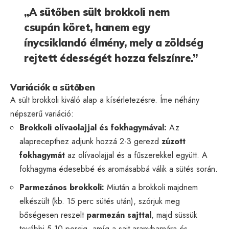
„A sütőben sült brokkoli nem
csupán köret, hanem egy
ínycsiklandó élmény, mely a zöldség
rejtett édességét hozza felszínre.”
Variációk a sütőben
A sült brokkoli kiváló alap a kísérletezésre. Íme néhány
népszerű variáció:
Brokkoli olívaolajjal és fokhagymával:
Az
alaprecepthez adjunk hozzá 2-3 gerezd
zúzott
fokhagymát
az olívaolajjal és a fűszerekkel együtt. A
fokhagyma édesebbé és aromásabbá válik a sütés során.
Parmezános brokkoli:
Miután a brokkoli majdnem
elkészült (kb. 15 perc sütés után), szórjuk meg
bőségesen reszelt
parmezán sajttal
, majd süssük
további 5-10 percig, amíg a sajt aranybarnára és