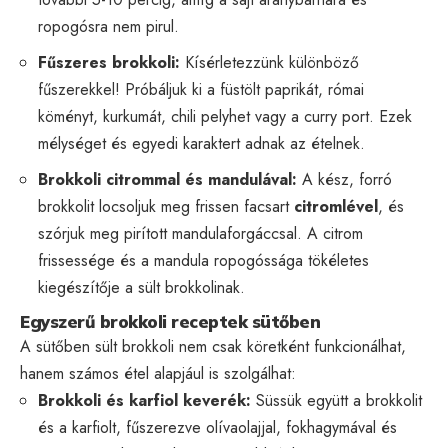
ropogósra nem pirul.
Fűszeres brokkoli:
Kísérletezzünk különböző
fűszerekkel! Próbáljuk ki a füstölt paprikát, római
köményt, kurkumát, chili pelyhet vagy a curry port. Ezek
mélységet és egyedi karaktert adnak az ételnek.
Brokkoli citrommal és mandulával:
A kész, forró
brokkolit locsoljuk meg frissen facsart
citromlével
, és
szórjuk meg pirított mandulaforgáccsal. A citrom
frissessége és a mandula ropogóssága tökéletes
kiegészítője a sült brokkolinak.
Egyszerű brokkoli receptek sütőben
A sütőben sült brokkoli nem csak köretként funkcionálhat,
hanem számos étel alapjául is szolgálhat:
Brokkoli és karfiol keverék:
Süssük együtt a brokkolit
és a karfiolt, fűszerezve olívaolajjal, fokhagymával és