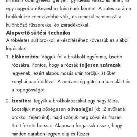
minimális odafigyelést igényel, így ideális választás lehet, ha
egy nagyobb étkezéshez készítünk köretet. A sütés során a
brokkoli íze intenzívebbé válik, és remekül harmonizál a
különböző fűszerekkel és zsiradékokkal.
Alapvető sütési technika
A tökéletes sült brokkoli elkészítéséhez kövessük az alábbi
lépéseket:
Előkészítés:
Vágjuk fel a brokkolit egyforma, kisebb
rózsákra. Fontos, hogy a rózsák
teljesen szárazak
legyenek, ezért alapos mosás után töröljük át őket
konyhai papírtörlővel. A nedvesség gátolja a barnulást és
a ropogósságot.
Ízesítés:
Tegyük a brokkolirózsákat egy nagy tálba.
Locsoljuk meg bőségesen
olívaolajjal
(kb. 2 evőkanál
brokkoli fejenként), majd szórjuk meg sóval és frissen
őrölt fekete borssal. Alaposan forgassuk össze, hogy
minden darabon legyen olaj és fűszer.