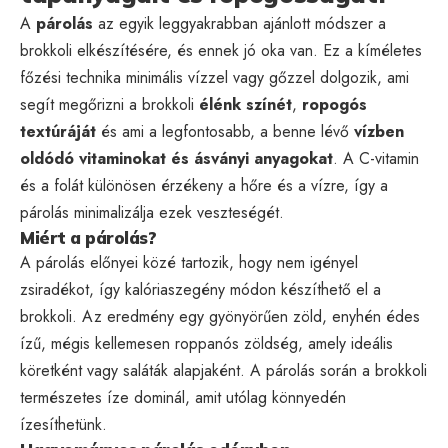
A
párolás
az egyik leggyakrabban ajánlott módszer a
brokkoli elkészítésére, és ennek jó oka van. Ez a kíméletes
főzési technika minimális vízzel vagy gőzzel dolgozik, ami
segít megőrizni a brokkoli
élénk színét
,
ropogós
textúráját
és ami a legfontosabb, a benne lévő
vízben
oldódó vitaminokat és ásványi anyagokat
. A C-vitamin
és a folát különösen érzékeny a hőre és a vízre, így a
párolás minimalizálja ezek veszteségét.
Miért a párolás?
A párolás előnyei közé tartozik, hogy nem igényel
zsiradékot, így kalóriaszegény módon készíthető el a
brokkoli. Az eredmény egy gyönyörűen zöld, enyhén édes
ízű, mégis kellemesen roppanós zöldség, amely ideális
köretként vagy saláták alapjaként. A párolás során a brokkoli
természetes íze dominál, amit utólag könnyedén
ízesíthetünk.