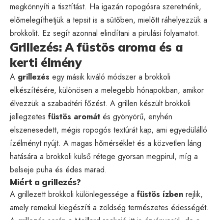
megkönnyíti a tisztítást. Ha igazán ropogósra szeretnénk,
előmelegíthetjük a tepsit is a sütőben, mielőtt ráhelyezzük a
brokkolit. Ez segít azonnal elindítani a pirulási folyamatot.
Grillezés: A füstös aroma és a
kerti élmény
A
grillezés
egy másik kiváló módszer a brokkoli
elkészítésére, különösen a melegebb hónapokban, amikor
élvezzük a szabadtéri főzést. A grillen készült brokkoli
jellegzetes
füstös aromát
és gyönyörű, enyhén
elszenesedett, mégis ropogós textúrát kap, ami egyedülálló
ízélményt nyújt. A magas hőmérséklet és a közvetlen láng
hatására a brokkoli külső rétege gyorsan megpirul, míg a
belseje puha és édes marad.
Miért a grillezés?
A grillezett brokkoli különlegessége a
füstös ízben
rejlik,
amely remekül kiegészíti a zöldség természetes édességét.