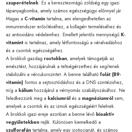
szuperételnek
. Ez a keresztesvirágú zöldség egy igazi
tápanyagbomba, amely számos egészségügyi előnnyel jár.
Magas a
C-vitamin
tartalma, ami elengedhetetlen az
immunrendszer erősítéséhez, a kollagén termeléséhez és
az antioxidáns védelemhez. Emellett jelentős mennyiségű
K-
vitamint
is tartalmaz, amely létfontosságú a véralvadáshoz
és a csontok egészségéhez.
A brokkoli gazdag
rostokban
, amelyek támogatják az
emésztést, hozzájárulnak a teltségérzethez és segítenek
stabilizálni a vércukorszintet. A benne található
folát (B9-
vitamin)
fontos a sejtosztódáshoz és a DNS szintézishez,
míg a
kálium
hozzájárul a vérnyomás szabályozásához. Ne
feledkezzünk meg a
kalciumról
és a
magnéziumról
sem,
amelyek a csontok és az izmok egészségéért felelnek.
A brokkoli igazi ereje azonban a benne lévő
bioaktív
vegyületekben
rejlik. Különösen kiemelkedő a
szulforafán
tartalma, amely egy izotiocianát, és számos