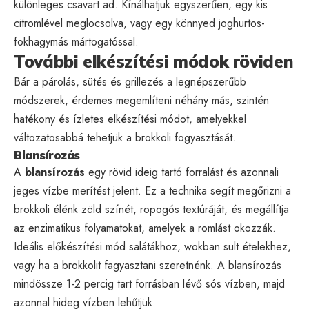
különleges csavart ad. Kínálhatjuk egyszerűen, egy kis
citromlével meglocsolva, vagy egy könnyed joghurtos-
fokhagymás mártogatóssal.
További elkészítési módok röviden
Bár a párolás, sütés és grillezés a legnépszerűbb
módszerek, érdemes megemlíteni néhány más, szintén
hatékony és ízletes elkészítési módot, amelyekkel
változatosabbá tehetjük a brokkoli fogyasztását.
Blansírozás
A
blansírozás
egy rövid ideig tartó forralást és azonnali
jeges vízbe merítést jelent. Ez a technika segít megőrizni a
brokkoli élénk zöld színét, ropogós textúráját, és megállítja
az enzimatikus folyamatokat, amelyek a romlást okozzák.
Ideális előkészítési mód salátákhoz, wokban sült ételekhez,
vagy ha a brokkolit fagyasztani szeretnénk. A blansírozás
mindössze 1-2 percig tart forrásban lévő sós vízben, majd
azonnal hideg vízben lehűtjük.