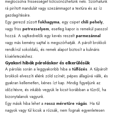
meglocsolva frissességet kölcsönözhetünk neki. Szórhatunk
rá pirított mandulát vagy szezámmagot a textúra és az íz
gazdagítására.
Egy gerezd zúzott
fokhagyma
, egy csipet
chili pehely
,
vagy friss
petrezselyem
, esetleg kapor is remekül passzol
hozzá. A sajtkedvelők egy kevés reszelt
parmezánnal
vagy más kemény sajttal is megszórhatják. A párolt brokkoli
rendkívül sokoldalú, és remek alapot biztosít a kulináris
kísérletezéshez.
Gyakori hibák pároláskor és elkerülésük
A párolás során a leggyakoribb hiba a
túlfőzés
. A túlpárolt
brokkoli elveszíti élénk zöld színét, pépes állagúvá válik, és
gyakran kellemetlen, kénes ízt kap. Mindig figyeljünk az
időzítésre, és inkább vegyük le kicsit korábban a tűzről, ha
bizonytalanok vagyunk.
Egy másik hiba lehet a
rossz méretűre vágás
. Ha túl
nagyok vagy túl kicsik a rózsák, nem fognak egyenletesen