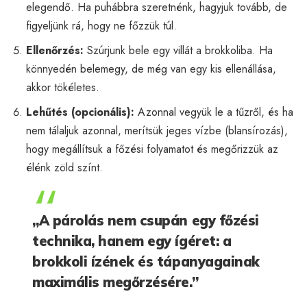
elegendő. Ha puhábbra szeretnénk, hagyjuk tovább, de
figyeljünk rá, hogy ne főzzük túl.
Ellenőrzés:
Szúrjunk bele egy villát a brokkoliba. Ha
könnyedén belemegy, de még van egy kis ellenállása,
akkor tökéletes.
Lehűtés (opcionális):
Azonnal vegyük le a tűzről, és ha
nem tálaljuk azonnal, merítsük jeges vízbe (blansírozás),
hogy megállítsuk a főzési folyamatot és megőrizzük az
élénk zöld színt.
„A párolás nem csupán egy főzési
technika, hanem egy ígéret: a
brokkoli ízének és tápanyagainak
maximális megőrzésére.”