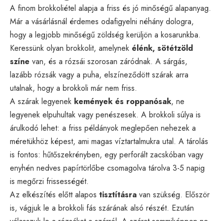
A finom brokkoliétel alapja a friss és jó minőségű alapanyag.
Már a vásárlásnál érdemes odafigyelni néhány dologra,
hogy a legjobb minőségű zöldség kerüljön a kosarunkba.
Keressünk olyan brokkolit, amelynek
élénk, sötétzöld
színe
van, és a rózsái szorosan záródnak. A sárgás,
lazább rózsák vagy a puha, elszíneződött szárak arra
utalnak, hogy a brokkoli már nem friss.
A szárak legyenek
kemények és roppanósak
, ne
legyenek elpuhultak vagy penészesek. A brokkoli súlya is
árulkodó lehet: a friss példányok meglepően nehezek a
méretükhöz képest, ami magas víztartalmukra utal. A tárolás
is fontos: hűtőszekrényben, egy perforált zacskóban vagy
enyhén nedves papírtörlőbe csomagolva tárolva 3-5 napig
is megőrzi frissességét.
Az elkészítés előtt alapos
tisztításra
van szükség. Először
is, vágjuk le a brokkoli fás szárának alsó részét. Ezután