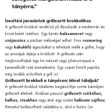
tányérra.”
Ízesítési javaslatok grillezett brokkolihoz
A grillezett brokkoli rendkívül jól illeszkedik a mediterrán és
közel-keleti ízekhez. Egy kevés
balzsamecet
vagy
szójaszósz
a pácban mélységet adhat. Friss
rozmaring
vagy
kakukkfű
ágacskákat is tehetünk mellé a grillre, hogy
az aromájuk átjárja a brokkolit. A grillezés után
meglocsolhatjuk egy kis mézzel vagy juharsziruppal a
karamellizált ízek kiemelésére. Egy csipet füstölt paprika
még tovább erősítheti a grill ízt.
Grillezett brokkoli a tányéron: Mivel tálaljuk?
A grillezett brokkoli tökéletes kiegészítője szinte bármilyen
grillezett ételnek. Kiválóan passzol
grillezett csirkéhez,
halhoz, steakhez
vagy akár egy szelet
halloumi sajthoz
.
Remekül beilleszthető salátákba is, ahol a füstös íze