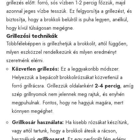
grillezés előtt: forró, sós vízben 1-2 percig főzzük, majd
azonnal jeges vízbe tesszük. Ez felgyorsítja a grillezést, és
biztosítja, hogy a brokkoli belülről is puha legyen, anélkül,
hogy kívül túlságosan megégne.
Grillezési technikák
Többféleképpen is grillezhetjük a brokkolit, attól függően,
milyen eszközzel rendelkezünk és milyen eredményt
szeretnénk elérni.
Közvetlen grillezés:
Ez a leggyakoribb módszer.
Helyezzük a bepácolt brokkolirózsákat közvetlenül a
forró grillrácsra. Grillezzük oldalanként
2-4 percig
, amíg
szép grillnyomok nem jelennek meg rajtuk, és enyhén
megpuhulnak. Fontos, hogy ne hagyjuk magára, mert
könnyen megéghet.
Grillkosár használata:
Ha kisebb rózsákat készítünk,
vagy attól tartunk, hogy a brokkoli átesik a rácson,
használjunk
grillkosarat
. Ez egy perforált fém edény,