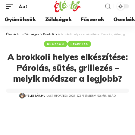
Aa
Gyümölcsök
Zöldségek
Fűszerek
Gombá
Éléstár.hu
>
Zöldségek
>
Brokkoli
>
A brokkoli helyes elkészítése: Párolás, sütés, grillezés – melyik módszer a legjobb?
BROKKOLI
RECEPTEK
A brokkoli helyes elkészítése:
Párolás, sütés, grillezés –
melyik módszer a legjobb?
BY
ÉLÉSTÁR.HU
LAST UPDATED: 2025. SZEPTEMBER 9.
32 MIN READ