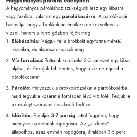
Hagyományos párolás edényben
A hagyományos pároláshoz szükségünk lesz egy lábasra
vagy fazékra, valamint egy
párolókosárra
. A párolókosár
biztosítja, hogy a brokkoli ne érintkezzen közvetlenül a
vízzel, hanem a forró gőzben főjön meg.
Előkészítés:
Vágjuk fel a brokkolit egyforma méretű
rózsákra, és alaposan mossuk meg.
Víz forralása:
Töltsünk körülbelül 2-3 cm vizet egy lábas
aljába, és forraljuk fel. Fontos, hogy a víz ne érje el a
párolókosarat.
Párolás:
Helyezzük a brokkolirózsákat a párolókosárba,
majd tegyük a kosarat a forrásban lévő víz fölé. Fedjük le
az edényt szorosan illeszkedő fedővel.
Időzítés:
Pároljuk
3-7 percig
, attól függően, hogy
mennyire szeretnénk ropogósra. Az „al dente”
állapothoz, azaz enyhén ropogósra, általában 3-5 perc