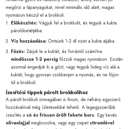
megőrzi a tápanyagokat, mivel minimális idő alatt, magas
nyomáson készül el a brokkoli.
Előkészítés:
Vágjuk fel a brokkolit, és tegyük a kukta
párolóbetétjébe.
Víz hozzáadása:
Öntsünk 1-2 dl vizet a kukta aljába.
Főzés:
Zárjuk le a kuktát, és forrástól számítva
mindössze 1-2 percig
főzzük magas nyomáson. Ezután
azonnal engedjük ki a gőzt, vagy tegyük hideg víz alá a
kuktát, hogy gyorsan csökkenjen a nyomás, és ne főjön
túl a brokkoli.
Ízesítési tippek párolt brokkolihoz
A párolt brokkoli önmagában is finom, de néhány egyszerű
hozzávalóval még ízletesebbé tehető. A legegyszerűbb
ízesítés a
só és frissen őrölt fekete bors
. Egy kevés
olívaolajjal
meglocsolva, vagy egy csipet
citromlével