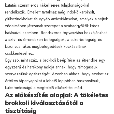
kutatás szerint erős
rákellenes
tulajdonságokkal
rendelkezik. Emellett tartalmaz még indol-3-karbinolt,
glükozinolátokat és egyéb antioxidánsokat, amelyek a sejtek
védelmében játszanak szerepet a szabadgyökök káros
hatásaival szemben. Rendszeres fogyasztása hozzájárulhat
a szív- és érrendszeri betegségek, a cukorbetegség és
bizonyos rákos megbetegedések kockázatának
csökkentéséhez.
Egy szó, mint száz, a brokkoli beépítése az étrendbe egy
egyszerű és hatékony módja annak, hogy támogassuk
szervezetünk egészségét. Azonban ahhoz, hogy ezeket az
értékes tápanyagokat a lehető legjobban hasznosítsuk,
kulcsfontosságú a megfelelő elkészítési mód.
Az előkészítés alapjai: A tökéletes
brokkoli kiválasztásától a
tisztításig