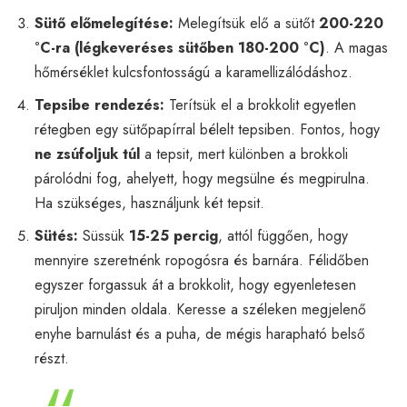
Sütő előmelegítése:
Melegítsük elő a sütőt
200-220
°C-ra (légkeveréses sütőben 180-200 °C)
. A magas
hőmérséklet kulcsfontosságú a karamellizálódáshoz.
Tepsibe rendezés:
Terítsük el a brokkolit egyetlen
rétegben egy sütőpapírral bélelt tepsiben. Fontos, hogy
ne zsúfoljuk túl
a tepsit, mert különben a brokkoli
párolódni fog, ahelyett, hogy megsülne és megpirulna.
Ha szükséges, használjunk két tepsit.
Sütés:
Süssük
15-25 percig
, attól függően, hogy
mennyire szeretnénk ropogósra és barnára. Félidőben
egyszer forgassuk át a brokkolit, hogy egyenletesen
piruljon minden oldala. Keresse a széleken megjelenő
enyhe barnulást és a puha, de mégis harapható belső
részt.