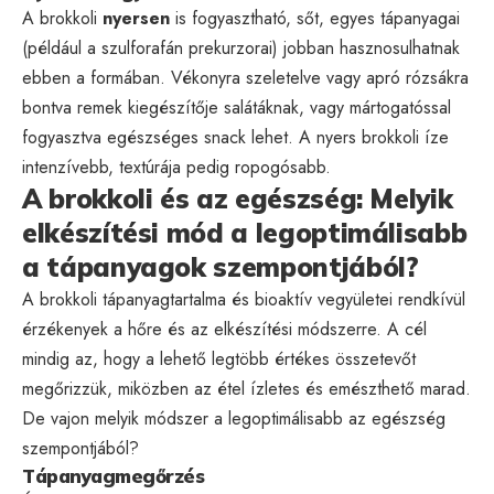
A brokkoli
nyersen
is fogyasztható, sőt, egyes tápanyagai
(például a szulforafán prekurzorai) jobban hasznosulhatnak
ebben a formában. Vékonyra szeletelve vagy apró rózsákra
bontva remek kiegészítője salátáknak, vagy mártogatóssal
fogyasztva egészséges snack lehet. A nyers brokkoli íze
intenzívebb, textúrája pedig ropogósabb.
A brokkoli és az egészség: Melyik
elkészítési mód a legoptimálisabb
a tápanyagok szempontjából?
A brokkoli tápanyagtartalma és bioaktív vegyületei rendkívül
érzékenyek a hőre és az elkészítési módszerre. A cél
mindig az, hogy a lehető legtöbb értékes összetevőt
megőrizzük, miközben az étel ízletes és emészthető marad.
De vajon melyik módszer a legoptimálisabb az egészség
szempontjából?
Tápanyagmegőrzés