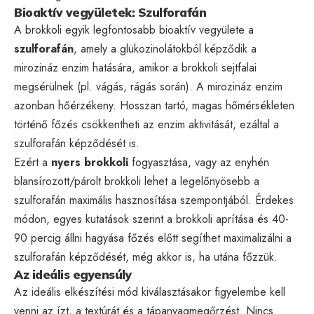
Bioaktív vegyületek: Szulforafán
A brokkoli egyik legfontosabb bioaktív vegyülete a
szulforafán
, amely a glükozinolátokból képződik a
mirozináz enzim hatására, amikor a brokkoli sejtfalai
megsérülnek (pl. vágás, rágás során). A mirozináz enzim
azonban hőérzékeny. Hosszan tartó, magas hőmérsékleten
történő főzés csökkentheti az enzim aktivitását, ezáltal a
szulforafán képződését is.
Ezért a
nyers brokkoli
fogyasztása, vagy az enyhén
blansírozott/párolt brokkoli lehet a legelőnyösebb a
szulforafán maximális hasznosítása szempontjából. Érdekes
módon, egyes kutatások szerint a brokkoli aprítása és 40-
90 percig állni hagyása főzés előtt segíthet maximalizálni a
szulforafán képződését, még akkor is, ha utána főzzük.
Az ideális egyensúly
Az ideális elkészítési mód kiválasztásakor figyelembe kell
venni az ízt, a textúrát és a tápanyagmegőrzést. Nincs