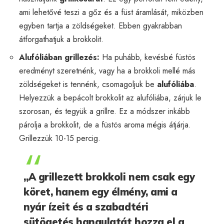
ami lehetővé teszi a gőz és a füst áramlását, miközben
egyben tartja a zöldségeket. Ebben gyakrabban
átforgathatjuk a brokkolit.
Alufóliában grillezés:
Ha puhább, kevésbé füstös
eredményt szeretnénk, vagy ha a brokkoli mellé más
zöldségeket is tennénk, csomagoljuk be
alufóliába
.
Helyezzük a bepácolt brokkolit az alufóliába, zárjuk le
szorosan, és tegyük a grillre. Ez a módszer inkább
párolja a brokkolit, de a füstös aroma mégis átjárja.
Grillezzük 10-15 percig.
„A grillezett brokkoli nem csak egy
köret, hanem egy élmény, ami a
nyár ízeit és a szabadtéri
sütögetés hangulatát hozza el a