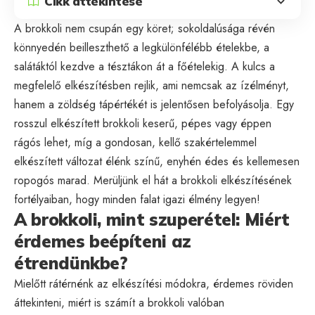
Cikk áttekintése
A brokkoli nem csupán egy köret; sokoldalúsága révén
könnyedén beilleszthető a legkülönfélébb ételekbe, a
salátáktól kezdve a tésztákon át a főételekig. A kulcs a
megfelelő elkészítésben rejlik, ami nemcsak az ízélményt,
hanem a zöldség tápértékét is jelentősen befolyásolja. Egy
rosszul elkészített brokkoli keserű, pépes vagy éppen
rágós lehet, míg a gondosan, kellő szakértelemmel
elkészített változat élénk színű, enyhén édes és kellemesen
ropogós marad. Merüljünk el hát a brokkoli elkészítésének
fortélyaiban, hogy minden falat igazi élmény legyen!
A brokkoli, mint szuperétel: Miért
érdemes beépíteni az
étrendünkbe?
Mielőtt rátérnénk az elkészítési módokra, érdemes röviden
áttekinteni, miért is számít a brokkoli valóban