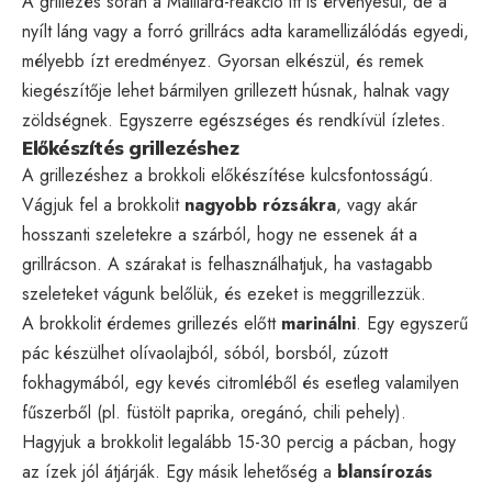
A grillezés során a Maillard-reakció itt is érvényesül, de a
nyílt láng vagy a forró grillrács adta karamellizálódás egyedi,
mélyebb ízt eredményez. Gyorsan elkészül, és remek
kiegészítője lehet bármilyen grillezett húsnak, halnak vagy
zöldségnek. Egyszerre egészséges és rendkívül ízletes.
Előkészítés grillezéshez
A grillezéshez a brokkoli előkészítése kulcsfontosságú.
Vágjuk fel a brokkolit
nagyobb rózsákra
, vagy akár
hosszanti szeletekre a szárból, hogy ne essenek át a
grillrácson. A szárakat is felhasználhatjuk, ha vastagabb
szeleteket vágunk belőlük, és ezeket is meggrillezzük.
A brokkolit érdemes grillezés előtt
marinálni
. Egy egyszerű
pác készülhet olívaolajból, sóból, borsból, zúzott
fokhagymából, egy kevés citromléből és esetleg valamilyen
fűszerből (pl. füstölt paprika, oregánó, chili pehely).
Hagyjuk a brokkolit legalább 15-30 percig a pácban, hogy
az ízek jól átjárják. Egy másik lehetőség a
blansírozás