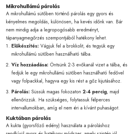
Mikrohullámú párolás
A mikrohullámú sütőben történő párolás egy gyors és
kényelmes megoldás, különösen, ha kevés időnk van. Bár
nem mindig adja a legropogósabb eredményt,
tápanyagmegőrzés szempontjából hatékony lehet.
Előkészítés:
Vágjuk fel a brokkolit, és tegyük egy
mikrohullámú sütőben használható tálba.
Víz hozzáadása:
Öntsünk 2-3 evőkanál vizet a tálba, és
fedjük le egy mikrohullámú sütőben használható fedővel
vagy folpackkal, hagyva egy kis rést a gőz kijutásához.
Párolás:
Süssük magas fokozaton
2-4 percig
, majd
ellenőrizzük. Ha szükséges, folytassuk félperces
intervallumokban, amíg el nem éri a kívánt puhaságot.
Kuktában párolás
A kukta (gyorsfőző edény) használata a pároláshoz
rendkívül gyors és hatékony módszer, amely szintén jól