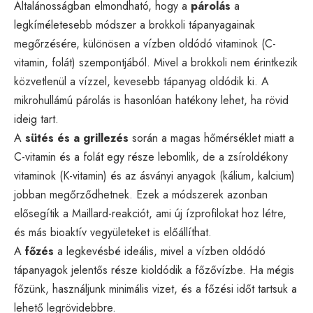
Általánosságban elmondható, hogy a
párolás
a
legkíméletesebb módszer a brokkoli tápanyagainak
megőrzésére, különösen a vízben oldódó vitaminok (C-
vitamin, folát) szempontjából. Mivel a brokkoli nem érintkezik
közvetlenül a vízzel, kevesebb tápanyag oldódik ki. A
mikrohullámú párolás is hasonlóan hatékony lehet, ha rövid
ideig tart.
A
sütés és a grillezés
során a magas hőmérséklet miatt a
C-vitamin és a folát egy része lebomlik, de a zsíroldékony
vitaminok (K-vitamin) és az ásványi anyagok (kálium, kalcium)
jobban megőrződhetnek. Ezek a módszerek azonban
elősegítik a Maillard-reakciót, ami új ízprofilokat hoz létre,
és más bioaktív vegyületeket is előállíthat.
A
főzés
a legkevésbé ideális, mivel a vízben oldódó
tápanyagok jelentős része kioldódik a főzővízbe. Ha mégis
főzünk, használjunk minimális vizet, és a főzési időt tartsuk a
lehető legrövidebbre.