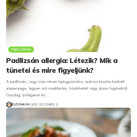
PADLIZSÁN
Padlizsán allergia: Létezik? Mik a
tünetei és mire figyeljünk?
A padlizsán, vagy más néven tojásgyümölcs, számos konyha kedvelt
alapanyaga, legyen szó mediterrán, közel-keleti vagy ázsiai fogásokról.
Gazdag ízvilágával és…
ÉLÉSTÁR.HU
2025. DECEMBER 31.