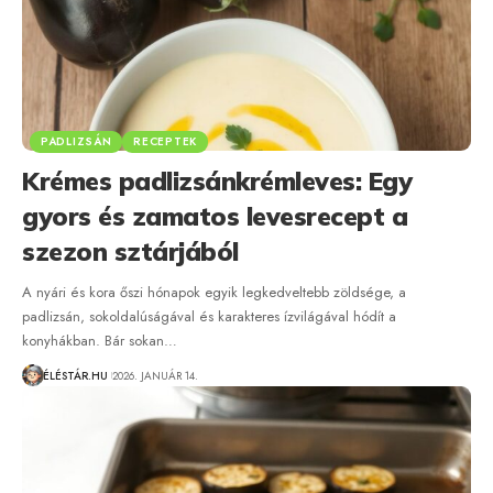
PADLIZSÁN
RECEPTEK
Krémes padlizsánkrémleves: Egy
gyors és zamatos levesrecept a
szezon sztárjából
A nyári és kora őszi hónapok egyik legkedveltebb zöldsége, a
padlizsán, sokoldalúságával és karakteres ízvilágával hódít a
konyhákban. Bár sokan…
ÉLÉSTÁR.HU
2026. JANUÁR 14.