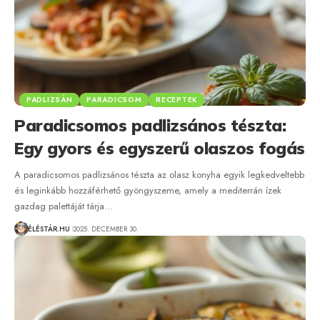
PADLIZSÁN
PARADICSOM
RECEPTEK
Paradicsomos padlizsános tészta:
Egy gyors és egyszerű olaszos fogás
A paradicsomos padlizsános tészta az olasz konyha egyik legkedveltebb
és leginkább hozzáférhető gyöngyszeme, amely a mediterrán ízek
gazdag palettáját tárja…
ÉLÉSTÁR.HU
2025. DECEMBER 30.