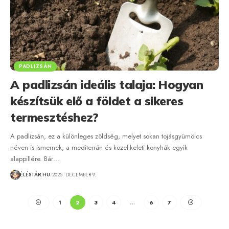
PADLIZSÁN
A padlizsán ideális talaja: Hogyan
készítsük elő a földet a sikeres
termesztéshez?
A padlizsán, ez a különleges zöldség, melyet sokan tojásgyümölcs
néven is ismernek, a mediterrán és közel-keleti konyhák egyik
alappillére. Bár…
ÉLÉSTÁR.HU
2025. DECEMBER 9.
1
2
3
4
…
6
7