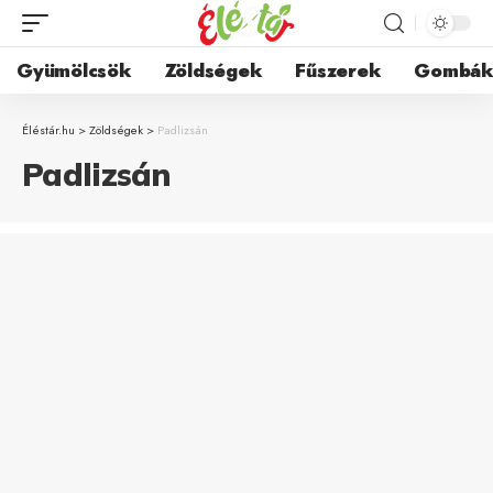
Gyümölcsök
Zöldségek
Fűszerek
Gombá
Éléstár.hu
>
Zöldségek
>
Padlizsán
Padlizsán