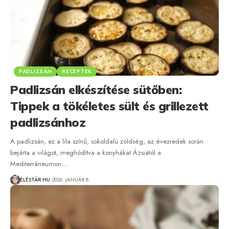
PADLIZSÁN
RECEPTEK
Padlizsán elkészítése sütőben:
Tippek a tökéletes sült és grillezett
padlizsánhoz
A padlizsán, ez a lila színű, sokoldalú zöldség, az évezredek során
bejárta a világot, meghódítva a konyhákat Ázsiától a
Mediterráneumon…
ÉLÉSTÁR.HU
2026. JANUÁR 8.