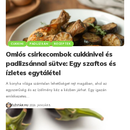
CUKKINI
PADLIZSÁN
RECEPTEK
Omlós csirkecombok cukkinivel és
padlizsánnal sütve: Egy szaftos és
ízletes egytálétel
A konyha világa számtalan lehetőséget rejt magában, ahol az
egyszerűség és az ízélmény kéz a kézben járhat. Egy igazán
emlékezetes…
ÉLÉSTÁR.HU
2026. JANUÁR 8.