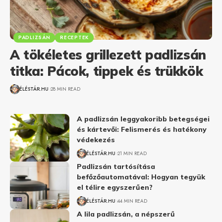
PADLIZSÁN
RECEPTEK
A tökéletes grillezett padlizsán
titka: Pácok, tippek és trükkök
ÉLÉSTÁR.HU
28 MIN READ
A padlizsán leggyakoribb betegségei
és kártevői: Felismerés és hatékony
védekezés
ÉLÉSTÁR.HU
21 MIN READ
Padlizsán tartósítása
befőzőautomatával: Hogyan tegyük
el télire egyszerűen?
ÉLÉSTÁR.HU
44 MIN READ
A lila padlizsán, a népszerű