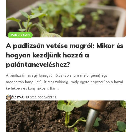
PADLIZSÁN
A padlizsán vetése magról: Mikor és
hogyan kezdjünk hozzá a
palántaneveléshez?
A padlizsán, avagy tojásgyümölcs (Solanum melongena) egy
mediterrán hangulatú, ízletes zöldség, mely egyre népszerűbb a hazai
kertekben és konyhákban. Bár…
ÉLÉSTÁR.HU
2025. DECEMBER 13.