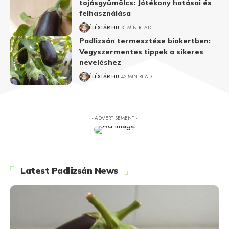
tojásgyümölcs: Jótékony hatásai és
felhasználása
ÉLÉSTÁR.HU
31 MIN READ
Padlizsán termesztése biokertben:
Vegyszermentes tippek a sikeres
neveléshez
ÉLÉSTÁR.HU
42 MIN READ
- ADVERTISEMENT -
Latest Padlizsán News