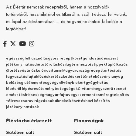
Az Éléstár nemcsak receptekről, hanem a hozzávalók
történetéről, használatáról és titkairól is szól. Fedezd fel velünk,
mi lapul az éléskamrában – és hogyan hozhatod ki belőle a
legtöbbet!
egészség
felhasználás
gyors recept
köret
gondozás
desszert
jótékony hatás
diéta
tárolás
házilag
termesztés
tippek
táplálkozás
ültetés
vásárlás
kalória
vitamin
Magyarország
recept
tartósítás
fagyasztás
fajták
főzés
kertészkedés
kert
tünetek
ásványianyag
befőzés
gluténmentes
gyógynövény
biokert
gyógyhatás
lépésről lépésre
sütemény
betegségek
C-vitamin
egyszerű recept
emésztés
frissesség
magyar fajta
vegyszermentes
méregtelenítés
télire
vacsora
virágzás
babáknak
elkészítés
házi készítés
jótékony hatások
Éléstárba érkezett
Finomságok
Sütőben sült
Sütőben sült