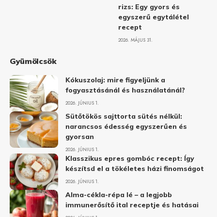
rizs: Egy gyors és
egyszerű egytálétel
recept
2026. MÁJUS 31.
Gyümölcsök
Kókuszolaj: mire figyeljünk a
fogyasztásánál és használatánál?
2026. JÚNIUS 1.
Sütőtökös sajttorta sütés nélkül:
narancsos édesség egyszerűen és
gyorsan
2026. JÚNIUS 1.
Klasszikus epres gombóc recept: Így
készítsd el a tökéletes házi finomságot
2026. JÚNIUS 1.
Alma-cékla-répa lé – a legjobb
immunerősítő ital receptje és hatásai