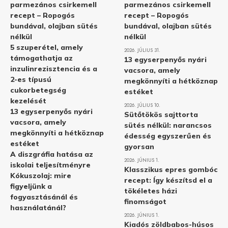
parmezános csirkemell
parmezános csirkemell
recept – Ropogós
recept – Ropogós
bundával, olajban sütés
bundával, olajban sütés
nélkül
nélkül
5 szuperétel, amely
2026. JÚLIUS 31.
támogathatja az
13 egyserpenyős nyári
inzulinrezisztencia és a
vacsora, amely
2-es típusú
megkönnyíti a hétköznap
cukorbetegség
estéket
kezelését
2026. JÚLIUS 10.
13 egyserpenyős nyári
Sütőtökös sajttorta
vacsora, amely
sütés nélkül: narancsos
megkönnyíti a hétköznap
édesség egyszerűen és
estéket
gyorsan
A diszgráfia hatása az
2026. JÚNIUS 1.
iskolai teljesítményre
Klasszikus epres gombóc
Kókuszolaj: mire
recept: Így készítsd el a
figyeljünk a
tökéletes házi
fogyasztásánál és
finomságot
használatánál?
2026. JÚNIUS 1.
Kiadós zöldbabos-húsos