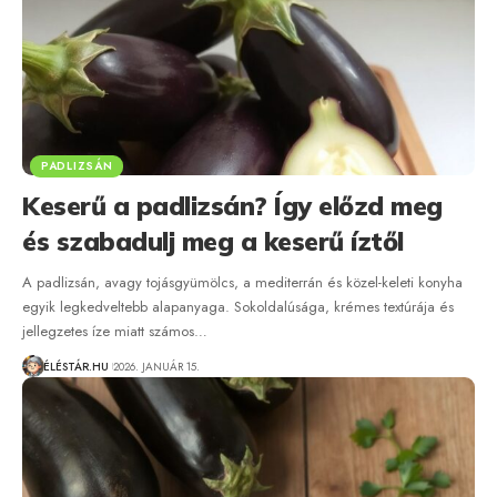
PADLIZSÁN
Keserű a padlizsán? Így előzd meg
és szabadulj meg a keserű íztől
A padlizsán, avagy tojásgyümölcs, a mediterrán és közel-keleti konyha
egyik legkedveltebb alapanyaga. Sokoldalúsága, krémes textúrája és
jellegzetes íze miatt számos…
ÉLÉSTÁR.HU
2026. JANUÁR 15.