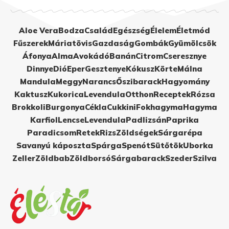
Aloe Vera
Bodza
Család
Egészség
Élelem
Életmód
Fűszerek
Máriatövis
Gazdaság
Gombák
Gyümölcsök
Áfonya
Alma
Avokádó
Banán
Citrom
Cseresznye
Dinnye
Dió
Eper
Gesztenye
Kókusz
Körte
Málna
Mandula
Meggy
Narancs
Őszibarack
Hagyomány
Kaktusz
Kukorica
Levendula
Otthon
Receptek
Rózsa
Brokkoli
Burgonya
Cékla
Cukkini
Fokhagyma
Hagyma
Karfiol
Lencse
Levendula
Padlizsán
Paprika
Paradicsom
Retek
Rizs
Zöldségek
Sárgarépa
Savanyú káposzta
Spárga
Spenót
Sütőtök
Uborka
Zeller
Zöldbab
Zöldborsó
Sárgabarack
Szeder
Szilva