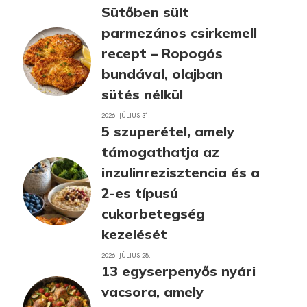
Sütőben sült
parmezános csirkemell
recept – Ropogós
bundával, olajban
sütés nélkül
2026. JÚLIUS 31.
5 szuperétel, amely
támogathatja az
inzulinrezisztencia és a
2-es típusú
cukorbetegség
kezelését
2026. JÚLIUS 28.
13 egyserpenyős nyári
vacsora, amely