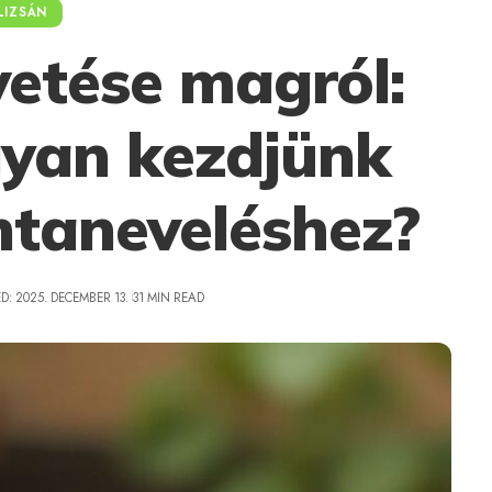
LIZSÁN
vetése magról:
gyan kezdjünk
ntaneveléshez?
D: 2025. DECEMBER 13.
31 MIN READ