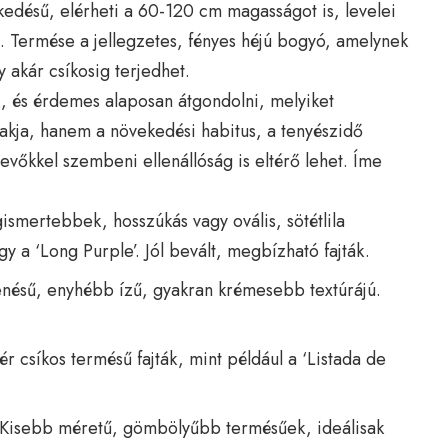
edésű, elérheti a 60-120 cm magasságot is, levelei
k. Termése a jellegzetes, fényes héjú bogyó, amelynek
y akár csíkosig terjedhet.
, és érdemes alaposan átgondolni, melyiket
lakja, hanem a növekedési habitus, a tenyészidő
evőkkel szembeni ellenállóság is eltérő lehet. Íme
ismertebbek, hosszúkás vagy ovális, sötétlila
gy a ‘Long Purple’. Jól bevált, megbízható fajták.
nésű, enyhébb ízű, gyakran krémesebb textúrájú.
ér csíkos termésű fajták, mint például a ‘Listada de
Kisebb méretű, gömbölyűbb termésűek, ideálisak