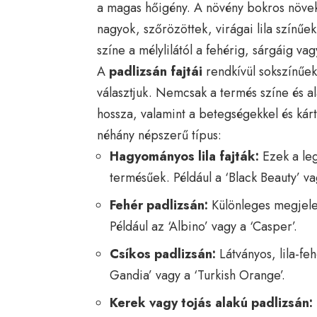
a magas hőigény. A növény bokros növek
nagyok, szőrözöttek, virágai lila színűe
színe a mélylilától a fehérig, sárgáig vag
A
padlizsán fajtái
rendkívül sokszínűek
választjuk. Nemcsak a termés színe és a
hossza, valamint a betegségekkel és kárt
néhány népszerű típus:
Hagyományos lila fajták:
Ezek a leg
termésűek. Például a ‘Black Beauty’ va
Fehér padlizsán:
Különleges megjele
Például az ‘Albino’ vagy a ‘Casper’.
Csíkos padlizsán:
Látványos, lila-feh
Gandia’ vagy a ‘Turkish Orange’.
Kerek vagy tojás alakú padlizsán: