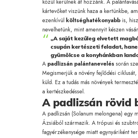
közül kerülnek át hozzánk. A palántavásá
kártevőket viszünk haza a kertünkbe, am
ezenkívül
költséghatékonyabb
is, his
nevelhetünk, mint amennyit készen vásár
„A saját kezűleg elvetett magb
csupán kertészeti feladat, han
gyümölcse a konyhánkban landol
A
padlizsán palántanevelés
során sze
Megismerjük a növény fejlődési ciklusát, 
küld. Ez a tudás más növények termeszté
a kertészkedéssel.
A padlizsán rövid 
A padlizsán (Solanum melongena) egy m
Ázsiából származik. A trópusi és szubtr
fagyérzékenysége miatt egynyáriként ter