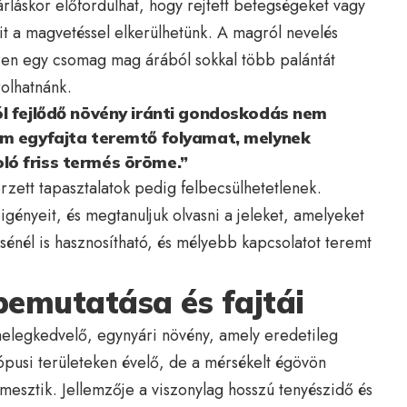
rláskor előfordulhat, hogy rejtett betegségeket vagy
it a magvetéssel elkerülhetünk. A magról nevelés
zen egy csomag mag árából sokkal több palántát
olhatnánk.
ól fejlődő növény iránti gondoskodás nem
em egyfajta teremtő folyamat, melynek
ó friss termés öröme.”
rzett tapasztalatok pedig felbecsülhetetlenek.
igényeit, és megtanuljuk olvasni a jeleket, amelyeket
sénél is hasznosítható, és mélyebb kapcsolatot teremt
bemutatása és fajtái
elegkedvelő, egynyári növény, amely eredetileg
ópusi területeken évelő, de a mérsékelt égövön
mesztik. Jellemzője a viszonylag hosszú tenyészidő és