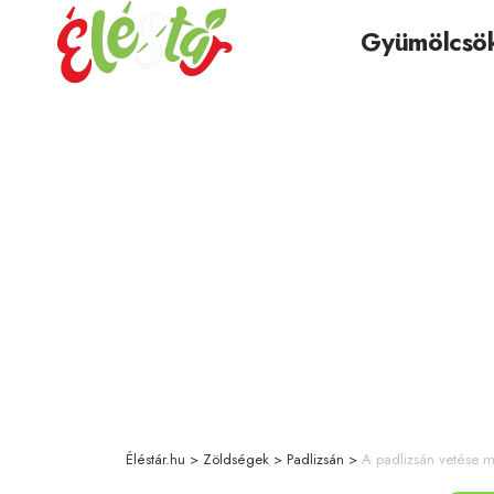
Gyümölcsö
Éléstár.hu
>
Zöldségek
>
Padlizsán
>
A padlizsán vetése 