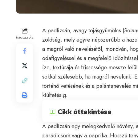
A padlizsán, avagy tojásgyümölcs (Sola
MEGOSZTÁS
zöldség, mely egyre népszerűbb a haza
a magról való nevelésétől, mondván, hog
odafigyeléssel és a megfelelő időzítéssel
íze, textúrája és frissessége messze felül
sokkal szélesebb, ha magról nevelünk. E
történő vetésének és a palántanevelés m
kiültetésig.
Cikk áttekintése
A padlizsán egy melegkedvelő növény, am
paradicsom vagy a paprika. Hosszú tenyé