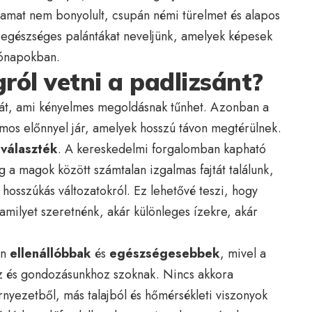
yamat nem bonyolult, csupán némi türelmet és alapos
, egészséges palántákat neveljünk, amelyek képesek
hónapokban.
ól vetni a padlizsánt?
ását, ami kényelmes megoldásnak tűnhet. Azonban a
mos előnnyel jár, amelyek hosszú távon megtérülnek.
aválaszték
. A kereskedelmi forgalomban kapható
g a magok között számtalan izgalmas fajtát találunk,
y hosszúkás változatokról. Ez lehetővé teszi, hogy
amilyet szeretnénk, akár különleges ízekre, akár
an
ellenállóbbak
és
egészségesebbek
, mivel a
öz és gondozásunkhoz szoknak. Nincs akkora
rnyezetből, más talajból és hőmérsékleti viszonyok