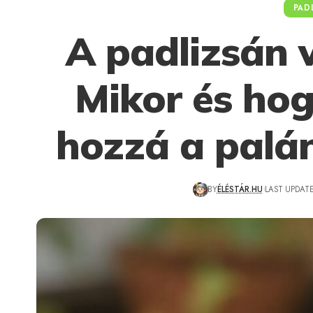
PAD
A padlizsán 
Mikor és ho
hozzá a palá
BY
ÉLÉSTÁR.HU
LAST UPDATE