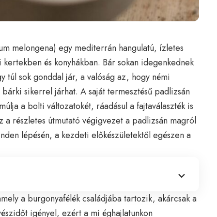
num melongena) egy mediterrán hangulatú, ízletes
i kertekben és konyhákban. Bár sokan idegenkednek
y túl sok gonddal jár, a valóság az, hogy némi
 bárki sikerrel járhat. A saját termesztésű padlizsán
múlja a bolti változatokét, ráadásul a fajtaválaszték is
z a részletes útmutató végigvezet a padlizsán magról
inden lépésén, a kezdeti előkészületektől egészen a
ely a burgonyafélék családjába tartozik, akárcsak a
szidőt igényel, ezért a mi éghajlatunkon