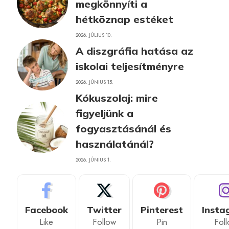
megkönnyíti a
hétköznap estéket
2026. JÚLIUS 10.
A diszgráfia hatása az
iskolai teljesítményre
2026. JÚNIUS 15.
Kókuszolaj: mire
figyeljünk a
fogyasztásánál és
használatánál?
2026. JÚNIUS 1.
Facebook
Twitter
Pinterest
Insta
Like
Follow
Pin
Fol