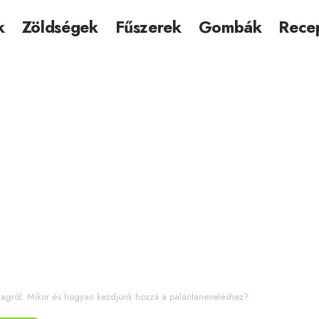
k
Zöldségek
Fűszerek
Gombák
Rece
magról: Mikor és hogyan kezdjünk hozzá a palántaneveléshez?