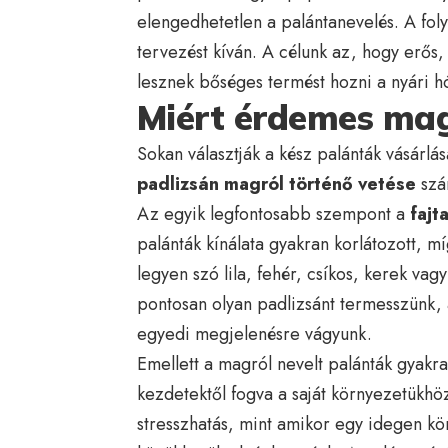
elengedhetetlen a palántanevelés. A fol
tervezést kíván. A célunk az, hogy erős
lesznek bőséges termést hozni a nyári 
Miért érdemes magr
Sokan választják a kész palánták vásárl
padlizsán magról történő vetése
szá
Az egyik legfontosabb szempont a
fajt
palánták kínálata gyakran korlátozott, mí
legyen szó lila, fehér, csíkos, kerek vag
pontosan olyan padlizsánt termesszünk, 
egyedi megjelenésre vágyunk.
Emellett a magról nevelt palánták gyakr
kezdetektől fogva a saját környezetükh
stresszhatás, mint amikor egy idegen kö