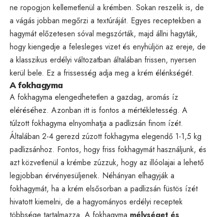
ne ropogjon kellemetlenül a krémben. Sokan reszelik is, de
a vágás jobban megőrzi a textúráját. Egyes receptekben a
hagymát előzetesen sóval megszórták, majd állni hagyták,
hogy kiengedje a felesleges vizet és enyhüljön az ereje, de
a klasszikus erdélyi változatban általában frissen, nyersen
kerül bele. Ez a frissesség adja meg a krém élénkségét.
A fokhagyma
A fokhagyma elengedhetetlen a gazdag, aromás íz
eléréséhez. Azonban itt is fontos a mértékletesség. A
túlzott fokhagyma elnyomhatja a padlizsán finom ízét.
Általában 2-4 gerezd zúzott fokhagyma elegendő 1-1,5 kg
padlizsánhoz. Fontos, hogy friss fokhagymát használjunk, és
azt közvetlenül a krémbe zúzzuk, hogy az illóolajai a lehető
legjobban érvényesüljenek. Néhányan elhagyják a
fokhagymát, ha a krém elsősorban a padlizsán füstös ízét
hivatott kiemelni, de a hagyományos erdélyi receptek
többsége tartalmazza. A fokhagyma
mélységet és