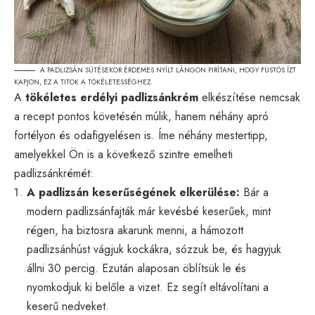
A PADLIZSÁN SÜTÉSEKOR ÉRDEMES NYÍLT LÁNGON PIRÍTANI, HOGY FÜSTÖS ÍZT
KAPJON, EZ A TITOK A TÖKÉLETESSÉGHEZ.
A
tökéletes erdélyi padlizsánkrém
elkészítése nemcsak
a recept pontos követésén múlik, hanem néhány apró
fortélyon és odafigyelésen is. Íme néhány mestertipp,
amelyekkel Ön is a következő szintre emelheti
padlizsánkrémét:
A padlizsán keserűségének elkerülése:
Bár a
modern padlizsánfajták már kevésbé keserűek, mint
régen, ha biztosra akarunk menni, a hámozott
padlizsánhúst vágjuk kockákra, sózzuk be, és hagyjuk
állni 30 percig. Ezután alaposan öblítsük le és
nyomkodjuk ki belőle a vizet. Ez segít eltávolítani a
keserű nedveket.