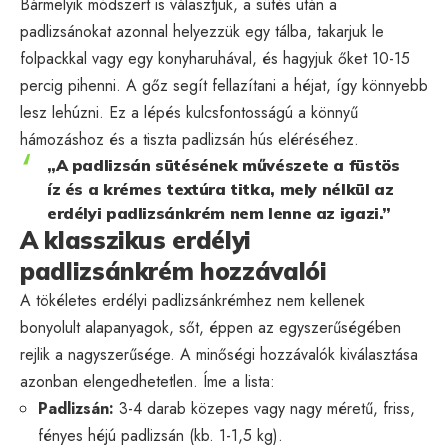
Bármelyik módszert is választjuk, a sütés után a
padlizsánokat azonnal helyezzük egy tálba, takarjuk le
folpackkal vagy egy konyharuhával, és hagyjuk őket 10-15
percig pihenni. A gőz segít fellazítani a héjat, így könnyebb
lesz lehúzni. Ez a lépés kulcsfontosságú a könnyű
hámozáshoz és a tiszta padlizsán hús eléréséhez.
„A padlizsán sütésének művészete a füstös
íz és a krémes textúra titka, mely nélkül az
erdélyi padlizsánkrém nem lenne az igazi.”
A klasszikus erdélyi
padlizsánkrém hozzávalói
A tökéletes erdélyi padlizsánkrémhez nem kellenek
bonyolult alapanyagok, sőt, éppen az egyszerűségében
rejlik a nagyszerűsége. A minőségi hozzávalók kiválasztása
azonban elengedhetetlen. Íme a lista:
Padlizsán:
3-4 darab közepes vagy nagy méretű, friss,
fényes héjú padlizsán (kb. 1-1,5 kg).