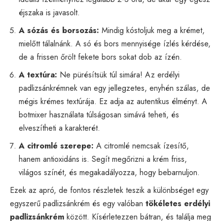
éjszaka is javasolt.
A sózás és borsozás:
Mindig kóstoljuk meg a krémet,
mielőtt tálalnánk. A só és bors mennyisége ízlés kérdése,
de a frissen őrölt fekete bors sokat dob az ízén.
A textúra:
Ne pürésítsük túl simára! Az erdélyi
padlizsánkrémnek van egy jellegzetes, enyhén szálas, de
mégis krémes textúrája. Ez adja az autentikus élményt. A
botmixer használata túlságosan simává teheti, és
elveszítheti a karakterét.
A citromlé szerepe:
A citromlé nemcsak ízesítő,
hanem antioxidáns is. Segít megőrizni a krém friss,
világos színét, és megakadályozza, hogy bebarnuljon.
Ezek az apró, de fontos részletek teszik a különbséget egy
egyszerű padlizsánkrém és egy valóban
tökéletes erdélyi
padlizsánkrém
között. Kísérletezzen bátran, és találja meg