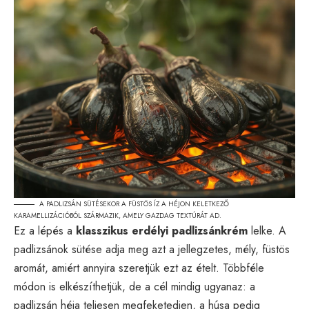
A PADLIZSÁN SÜTÉSEKOR A FÜSTÖS ÍZ A HÉJON KELETKEZŐ
KARAMELLIZÁCIÓBÓL SZÁRMAZIK, AMELY GAZDAG TEXTÚRÁT AD.
Ez a lépés a
klasszikus erdélyi padlizsánkrém
lelke. A
padlizsánok sütése adja meg azt a jellegzetes, mély, füstös
aromát, amiért annyira szeretjük ezt az ételt. Többféle
módon is elkészíthetjük, de a cél mindig ugyanaz: a
padlizsán héja teljesen megfeketedjen, a húsa pedig