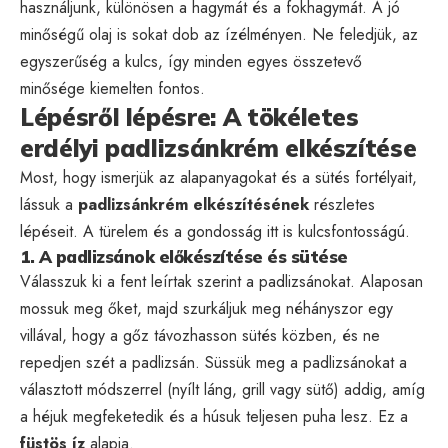
használjunk, különösen a hagymát és a fokhagymát. A jó
minőségű olaj is sokat dob az ízélményen. Ne feledjük, az
egyszerűség a kulcs, így minden egyes összetevő
minősége kiemelten fontos.
Lépésről lépésre: A tökéletes
erdélyi padlizsánkrém elkészítése
Most, hogy ismerjük az alapanyagokat és a sütés fortélyait,
lássuk a
padlizsánkrém elkészítésének
részletes
lépéseit. A türelem és a gondosság itt is kulcsfontosságú.
1. A padlizsánok előkészítése és sütése
Válasszuk ki a fent leírtak szerint a padlizsánokat. Alaposan
mossuk meg őket, majd szurkáljuk meg néhányszor egy
villával, hogy a gőz távozhasson sütés közben, és ne
repedjen szét a padlizsán. Süssük meg a padlizsánokat a
választott módszerrel (nyílt láng, grill vagy sütő) addig, amíg
a héjuk megfeketedik és a húsuk teljesen puha lesz. Ez a
füstös íz
alapja.