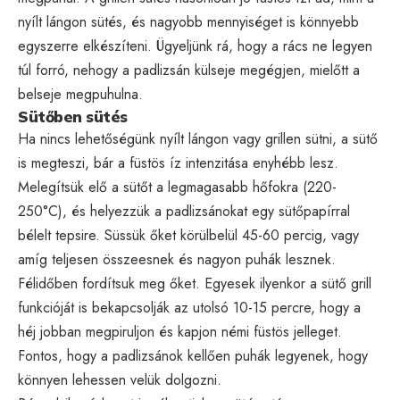
nyílt lángon sütés, és nagyobb mennyiséget is könnyebb
egyszerre elkészíteni. Ügyeljünk rá, hogy a rács ne legyen
túl forró, nehogy a padlizsán külseje megégjen, mielőtt a
belseje megpuhulna.
Sütőben sütés
Ha nincs lehetőségünk nyílt lángon vagy grillen sütni, a sütő
is megteszi, bár a füstös íz intenzitása enyhébb lesz.
Melegítsük elő a sütőt a legmagasabb hőfokra (220-
250°C), és helyezzük a padlizsánokat egy sütőpapírral
bélelt tepsire. Süssük őket körülbelül 45-60 percig, vagy
amíg teljesen összeesnek és nagyon puhák lesznek.
Félidőben fordítsuk meg őket. Egyesek ilyenkor a sütő grill
funkcióját is bekapcsolják az utolsó 10-15 percre, hogy a
héj jobban megpiruljon és kapjon némi füstös jelleget.
Fontos, hogy a padlizsánok kellően puhák legyenek, hogy
könnyen lehessen velük dolgozni.