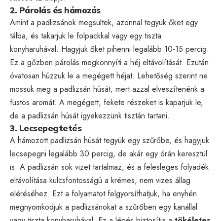
2. Párolás és hámozás
Amint a padlizsánok megsültek, azonnal tegyük őket egy
tálba, és takarjuk le folpackkal vagy egy tiszta
konyharuhával. Hagyjuk őket pihenni legalább 10-15 percig.
Ez a gőzben párolás megkönnyíti a héj eltávolítását. Ezután
óvatosan húzzuk le a megégett héjat. Lehetőség szerint ne
mossuk meg a padlizsán húsát, mert azzal elveszítenénk a
füstös aromát. A megégett, fekete részeket is kaparjuk le,
de a padlizsán húsát igyekezzünk tisztán tartani.
3. Lecsepegtetés
A hámozott padlizsán húsát tegyük egy szűrőbe, és hagyjuk
lecsepegni legalább 30 percig, de akár egy órán keresztül
is. A padlizsán sok vizet tartalmaz, és a felesleges folyadék
eltávolítása kulcsfontosságú a krémes, nem vizes állag
eléréséhez. Ezt a folyamatot felgyorsíthatjuk, ha enyhén
megnyomkodjuk a padlizsánokat a szűrőben egy kanállal
vagy tiszta konyharuhával. Ez a lépés biztosítja a
tökéletes