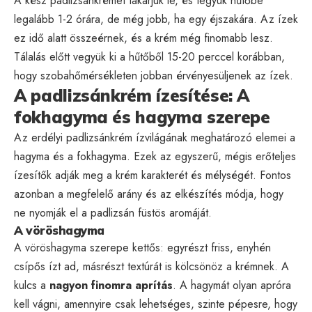
A kész padlizsánkrémet takarjuk le, és tegyük hűtőbe
legalább 1-2 órára, de még jobb, ha egy éjszakára. Az ízek
ez idő alatt összeérnek, és a krém még finomabb lesz.
Tálalás előtt vegyük ki a hűtőből 15-20 perccel korábban,
hogy szobahőmérsékleten jobban érvényesüljenek az ízek.
A padlizsánkrém ízesítése: A
fokhagyma és hagyma szerepe
Az erdélyi padlizsánkrém ízvilágának meghatározó elemei a
hagyma és a fokhagyma. Ezek az egyszerű, mégis erőteljes
ízesítők adják meg a krém karakterét és mélységét. Fontos
azonban a megfelelő arány és az elkészítés módja, hogy
ne nyomják el a padlizsán füstös aromáját.
A vöröshagyma
A vöröshagyma szerepe kettős: egyrészt friss, enyhén
csípős ízt ad, másrészt textúrát is kölcsönöz a krémnek. A
kulcs a
nagyon finomra aprítás
. A hagymát olyan apróra
kell vágni, amennyire csak lehetséges, szinte pépesre, hogy