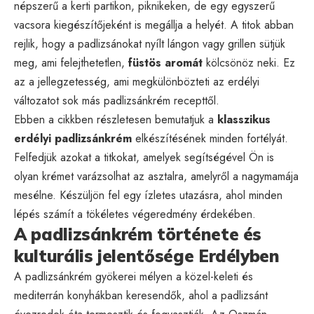
népszerű a kerti partikon, piknikeken, de egy egyszerű
vacsora kiegészítőjeként is megállja a helyét. A titok abban
rejlik, hogy a padlizsánokat nyílt lángon vagy grillen sütjük
meg, ami felejthetetlen,
füstös aromát
kölcsönöz neki. Ez
az a jellegzetesség, ami megkülönbözteti az erdélyi
változatot sok más padlizsánkrém recepttől.
Ebben a cikkben részletesen bemutatjuk a
klasszikus
erdélyi padlizsánkrém
elkészítésének minden fortélyát.
Felfedjük azokat a titkokat, amelyek segítségével Ön is
olyan krémet varázsolhat az asztalra, amelyről a nagymamája
mesélne. Készüljön fel egy ízletes utazásra, ahol minden
lépés számít a tökéletes végeredmény érdekében.
A padlizsánkrém története és
kulturális jelentősége Erdélyben
A padlizsánkrém gyökerei mélyen a közel-keleti és
mediterrán konyhákban keresendők, ahol a padlizsánt