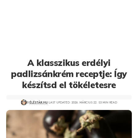
A klasszikus erdélyi
padlizsánkrém receptje: Így
készítsd el tökéletesre
BY
ÉLÉSTÁR.HU
LAST UPDATED: 2026. MÁRCIUS 22.
33 MIN READ