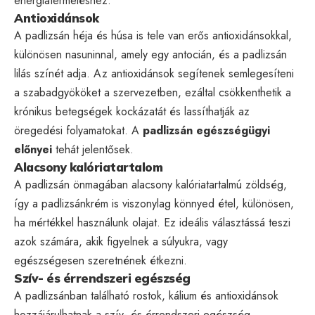
energiatermeléshez.
Antioxidánsok
A padlizsán héja és húsa is tele van erős antioxidánsokkal,
különösen nasuninnal, amely egy antocián, és a padlizsán
lilás színét adja. Az antioxidánsok segítenek semlegesíteni
a szabadgyököket a szervezetben, ezáltal csökkenthetik a
krónikus betegségek kockázatát és lassíthatják az
öregedési folyamatokat. A
padlizsán egészségügyi
előnyei
tehát jelentősek.
Alacsony kalóriatartalom
A padlizsán önmagában alacsony kalóriatartalmú zöldség,
így a padlizsánkrém is viszonylag könnyed étel, különösen,
ha mértékkel használunk olajat. Ez ideális választássá teszi
azok számára, akik figyelnek a súlyukra, vagy
egészségesen szeretnének étkezni.
Szív- és érrendszeri egészség
A padlizsánban található rostok, kálium és antioxidánsok
hozzájárulhatnak a szív- és érrendszeri egészség