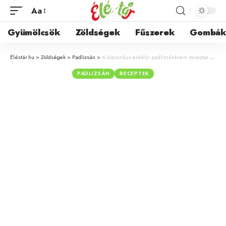
Aa
Gyümölcsök
Zöldségek
Fűszerek
Gombá
Éléstár.hu
>
Zöldségek
>
Padlizsán
>
A klasszikus erdélyi padlizsánkrém receptje: Így készítsd el tökéletesre
PADLIZSÁN
RECEPTEK