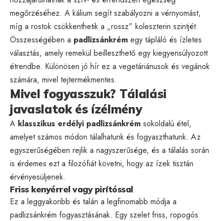
megőrzéséhez. A kálium segít szabályozni a vérnyomást,
míg a rostok csökkenthetik a „rossz” koleszterin szintjét.
Összességében a
padlizsánkrém
egy tápláló és ízletes
választás, amely remekül beilleszthető egy kiegyensúlyozott
étrendbe. Különösen jó hír ez a vegetáriánusok és vegánok
számára, mivel tejtermékmentes.
Mivel fogyasszuk? Tálalási
javaslatok és ízélmény
A
klasszikus erdélyi padlizsánkrém
sokoldalú étel,
amelyet számos módon tálalhatunk és fogyaszthatunk. Az
egyszerűségében rejlik a nagyszerűsége, és a tálalás során
is érdemes ezt a filozófiát követni, hogy az ízek tisztán
érvényesüljenek.
Friss kenyérrel vagy pirítóssal
Ez a leggyakoribb és talán a legfinomabb módja a
padlizsánkrém fogyasztásának. Egy szelet friss, ropogós