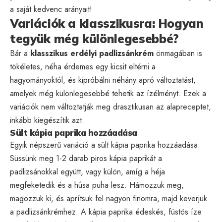
a saját kedvenc arányait!
Variációk a klasszikusra: Hogyan
tegyük még különlegesebbé?
Bár a
klasszikus erdélyi padlizsánkrém
önmagában is
tökéletes, néha érdemes egy kicsit eltérni a
hagyományoktól, és kipróbálni néhány apró változtatást,
amelyek még különlegesebbé tehetik az ízélményt. Ezek a
variációk nem változtatják meg drasztikusan az alapreceptet,
inkább kiegészítik azt.
Sült kápia paprika hozzáadása
Egyik népszerű variáció a sült kápia paprika hozzáadása.
Süssünk meg 1-2 darab piros kápia paprikát a
padlizsánokkal együtt, vagy külön, amíg a héja
megfeketedik és a húsa puha lesz. Hámozzuk meg,
magozzuk ki, és aprítsuk fel nagyon finomra, majd keverjük
a padlizsánkrémhez. A kápia paprika édeskés, füstös íze