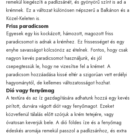
remekül kiegészíti a padlizsánét, és gyönyörű színt is ad a
krémnek. Ez a változat különösen népszerű a Balkánon és a
Közel-Keleten is.
Friss paradicsom
Egyesek egy kis kockázott, hámozott, magozott friss
paradicsomot is adnak a krémhez. Ez frissességet és egy
enyhe savasságot kölcsönöz az ételnek. Fontos, hogy csak
nagyon kevés paradicsomot használjunk, és jól
csepegtessük le, hogy ne vizesítse fel a krémet. A
paradicsom hozzáadása kissé eltér a szigorúan vett erdélyi
hagyománytól, de kellemes változatosságot hozhat.
Dió vagy fenyőmag
A textúra és az íz gazdagítására adhatunk hozzá egy kevés
pirított, durvára vágott diót vagy fenyőmagot. Ezeket
közvetlenül tálalás előtt szórjuk a krém tetejére, vagy
óvatosan keverjük bele. A dió földes íze és a fenyőmag
édeskés aromája remekül passzol a padlizsánhoz, és extra