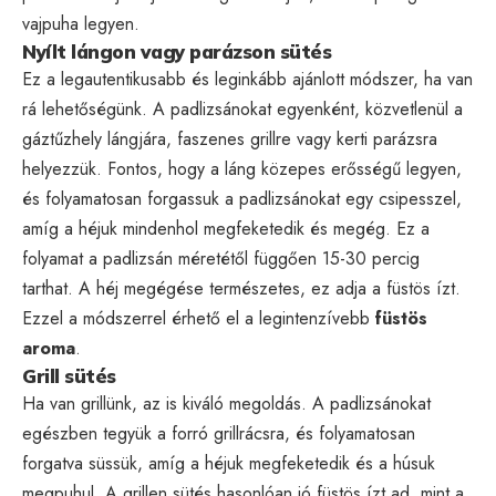
vajpuha legyen.
Nyílt lángon vagy parázson sütés
Ez a legautentikusabb és leginkább ajánlott módszer, ha van
rá lehetőségünk. A padlizsánokat egyenként, közvetlenül a
gáztűzhely lángjára, faszenes grillre vagy kerti parázsra
helyezzük. Fontos, hogy a láng közepes erősségű legyen,
és folyamatosan forgassuk a padlizsánokat egy csipesszel,
amíg a héjuk mindenhol megfeketedik és megég. Ez a
folyamat a padlizsán méretétől függően 15-30 percig
tarthat. A héj megégése természetes, ez adja a füstös ízt.
Ezzel a módszerrel érhető el a legintenzívebb
füstös
aroma
.
Grill sütés
Ha van grillünk, az is kiváló megoldás. A padlizsánokat
egészben tegyük a forró grillrácsra, és folyamatosan
forgatva süssük, amíg a héjuk megfeketedik és a húsuk
megpuhul. A grillen sütés hasonlóan jó füstös ízt ad, mint a