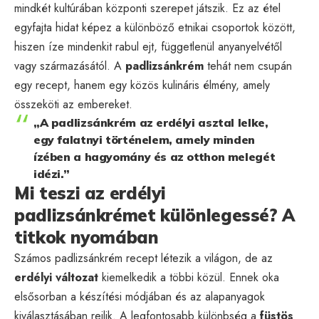
mindkét kultúrában központi szerepet játszik. Ez az étel
egyfajta hidat képez a különböző etnikai csoportok között,
hiszen íze mindenkit rabul ejt, függetlenül anyanyelvétől
vagy származásától. A
padlizsánkrém
tehát nem csupán
egy recept, hanem egy közös kulináris élmény, amely
összeköti az embereket.
„A padlizsánkrém az erdélyi asztal lelke,
egy falatnyi történelem, amely minden
ízében a hagyomány és az otthon melegét
idézi.”
Mi teszi az erdélyi
padlizsánkrémet különlegessé? A
titkok nyomában
Számos padlizsánkrém recept létezik a világon, de az
erdélyi változat
kiemelkedik a többi közül. Ennek oka
elsősorban a készítési módjában és az alapanyagok
kiválasztásában rejlik. A legfontosabb különbség a
füstös