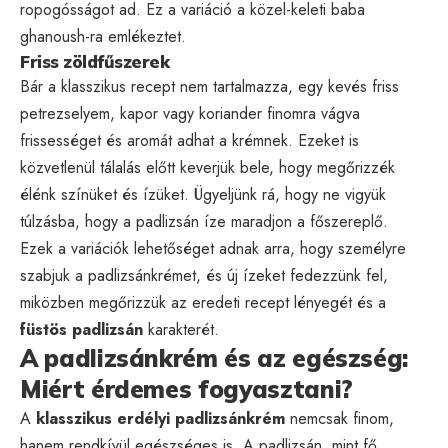
ropogósságot ad. Ez a variáció a közel-keleti baba
ghanoush-ra emlékeztet.
Friss zöldfűszerek
Bár a klasszikus recept nem tartalmazza, egy kevés friss
petrezselyem, kapor vagy koriander finomra vágva
frissességet és aromát adhat a krémnek. Ezeket is
közvetlenül tálalás előtt keverjük bele, hogy megőrizzék
élénk színüket és ízüket. Ügyeljünk rá, hogy ne vigyük
túlzásba, hogy a padlizsán íze maradjon a főszereplő.
Ezek a variációk lehetőséget adnak arra, hogy személyre
szabjuk a padlizsánkrémet, és új ízeket fedezzünk fel,
miközben megőrizzük az eredeti recept lényegét és a
füstös padlizsán
karakterét.
A padlizsánkrém és az egészség:
Miért érdemes fogyasztani?
A
klasszikus erdélyi padlizsánkrém
nemcsak finom,
hanem rendkívül egészséges is. A padlizsán, mint fő