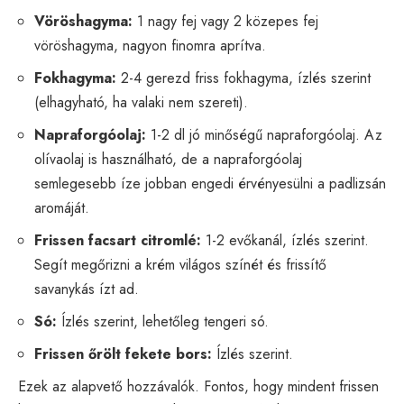
Vöröshagyma:
1 nagy fej vagy 2 közepes fej
vöröshagyma, nagyon finomra aprítva.
Fokhagyma:
2-4 gerezd friss fokhagyma, ízlés szerint
(elhagyható, ha valaki nem szereti).
Napraforgóolaj:
1-2 dl jó minőségű napraforgóolaj. Az
olívaolaj is használható, de a napraforgóolaj
semlegesebb íze jobban engedi érvényesülni a padlizsán
aromáját.
Frissen facsart citromlé:
1-2 evőkanál, ízlés szerint.
Segít megőrizni a krém világos színét és frissítő
savanykás ízt ad.
Só:
Ízlés szerint, lehetőleg tengeri só.
Frissen őrölt fekete bors:
Ízlés szerint.
Ezek az alapvető hozzávalók. Fontos, hogy mindent frissen