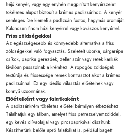
héjú kenyér, vagy egy enyhén megpirított kenyérszelet
tökéletes alapot biztosít a krémes padlizsánhoz. A kenyér
semleges íze kiemeli a padlizsán füstös, hagymás aromáját.
Különösen finom házi kenyérrel vagy kovászos kenyérrel.
Friss zöldségekkel
Az egészségesebb és könnyedebb alternatíva a friss
zöldségekkel való fogyasztás. Szeletelt uborka, sárgarépa
csíkok, paprika gerezdek, zeller szár vagy retek karikák
kiválóan passzolnak a krémhez. A ropogós zöldségek
textúrája és frissessége remek kontrasztot alkot a krémes
padlizsánnal. Ez egy ideális választás előételnek vagy
könnyű uzsonnának.
Előételként vagy falatkaként
A padlizsánkrém tökéletes előétel bármilyen étkezéshez.
Tálalhatjuk egy tálban, amelyet friss petrezselyemzölddel,
egy kevés olívaolajjal vagy pirospaprikával díszítünk.
Készíthetünk belőle apró falatkákat is, például bagett