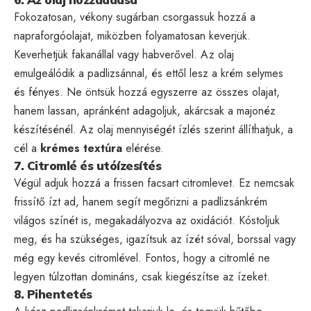
Fokozatosan, vékony sugárban csorgassuk hozzá a
napraforgóolajat, miközben folyamatosan keverjük.
Keverhetjük fakanállal vagy habverővel. Az olaj
emulgeálódik a padlizsánnal, és ettől lesz a krém selymes
és fényes. Ne öntsük hozzá egyszerre az összes olajat,
hanem lassan, apránként adagoljuk, akárcsak a majonéz
készítésénél. Az olaj mennyiségét ízlés szerint állíthatjuk, a
cél a
krémes textúra
elérése.
7. Citromlé és utóízesítés
Végül adjuk hozzá a frissen facsart citromlevet. Ez nemcsak
frissítő ízt ad, hanem segít megőrizni a padlizsánkrém
világos színét is, megakadályozva az oxidációt. Kóstoljuk
meg, és ha szükséges, igazítsuk az ízét sóval, borssal vagy
még egy kevés citromlével. Fontos, hogy a citromlé ne
legyen túlzottan domináns, csak kiegészítse az ízeket.
8. Pihentetés