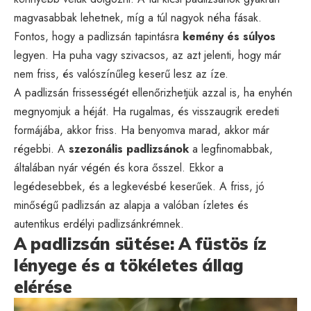
magvasabbak lehetnek, míg a túl nagyok néha fásak.
Fontos, hogy a padlizsán tapintásra
kemény és súlyos
legyen. Ha puha vagy szivacsos, az azt jelenti, hogy már
nem friss, és valószínűleg keserű lesz az íze.
A padlizsán frissességét ellenőrizhetjük azzal is, ha enyhén
megnyomjuk a héját. Ha rugalmas, és visszaugrik eredeti
formájába, akkor friss. Ha benyomva marad, akkor már
régebbi. A
szezonális padlizsánok
a legfinomabbak,
általában nyár végén és kora ősszel. Ekkor a
legédesebbek, és a legkevésbé keserűek. A friss, jó
minőségű padlizsán az alapja a valóban ízletes és
autentikus erdélyi padlizsánkrémnek.
A padlizsán sütése: A füstös íz
lényege és a tökéletes állag
elérése