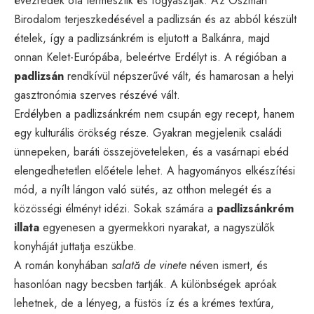
évezredek óta termesztik és fogyasztják. Az Oszmán
Birodalom terjeszkedésével a padlizsán és az abból készült
ételek, így a padlizsánkrém is eljutott a Balkánra, majd
onnan Kelet-Európába, beleértve Erdélyt is. A régióban a
padlizsán
rendkívül népszerűvé vált, és hamarosan a helyi
gasztronómia szerves részévé vált.
Erdélyben a padlizsánkrém nem csupán egy recept, hanem
egy kulturális örökség része. Gyakran megjelenik családi
ünnepeken, baráti összejöveteleken, és a vasárnapi ebéd
elengedhetetlen előétele lehet. A hagyományos elkészítési
mód, a nyílt lángon való sütés, az otthon melegét és a
közösségi élményt idézi. Sokak számára a
padlizsánkrém
illata
egyenesen a gyermekkori nyarakat, a nagyszülők
konyháját juttatja eszükbe.
A román konyhában
salată de vinete
néven ismert, és
hasonlóan nagy becsben tartják. A különbségek apróak
lehetnek, de a lényeg, a füstös íz és a krémes textúra,