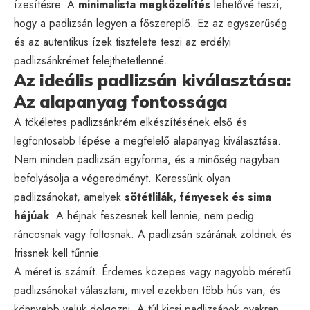
ízesítésre. A
minimalista megközelítés
lehetővé teszi,
hogy a padlizsán legyen a főszereplő. Ez az egyszerűség
és az autentikus ízek tisztelete teszi az erdélyi
padlizsánkrémet felejthetetlenné.
Az ideális padlizsán kiválasztása:
Az alapanyag fontossága
A tökéletes padlizsánkrém elkészítésének első és
legfontosabb lépése a megfelelő alapanyag kiválasztása.
Nem minden padlizsán egyforma, és a minőség nagyban
befolyásolja a végeredményt. Keressünk olyan
padlizsánokat, amelyek
sötétlilák, fényesek és sima
héjúak
. A héjnak feszesnek kell lennie, nem pedig
ráncosnak vagy foltosnak. A padlizsán szárának zöldnek és
frissnek kell tűnnie.
A méret is számít. Érdemes közepes vagy nagyobb méretű
padlizsánokat választani, mivel ezekben több hús van, és
könnyebb velük dolgozni. A túl kicsi padlizsánok gyakran