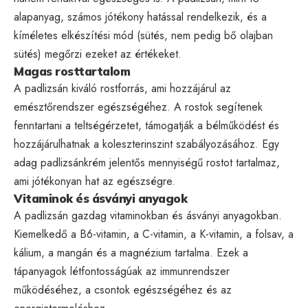
alapanyag, számos jótékony hatással rendelkezik, és a
kíméletes elkészítési mód (sütés, nem pedig bő olajban
sütés) megőrzi ezeket az értékeket.
Magas rosttartalom
A padlizsán kiváló rostforrás, ami hozzájárul az
emésztőrendszer egészségéhez. A rostok segítenek
fenntartani a teltségérzetet, támogatják a bélműködést és
hozzájárulhatnak a koleszterinszint szabályozásához. Egy
adag padlizsánkrém jelentős mennyiségű rostot tartalmaz,
ami jótékonyan hat az egészségre.
Vitaminok és ásványi anyagok
A padlizsán gazdag vitaminokban és ásványi anyagokban.
Kiemelkedő a B6-vitamin, a C-vitamin, a K-vitamin, a folsav, a
kálium, a mangán és a magnézium tartalma. Ezek a
tápanyagok létfontosságúak az immunrendszer
működéséhez, a csontok egészségéhez és az