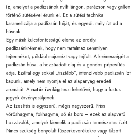
íz
, amelyet a padlizsánok nyílt lángon, parázson vagy grillen
történő sütésével érünk el. Ez a sütési technika
karamellizálja a padlizsán héját, és egyedi, mély ízt ad a
húsnak.
Egy másik kulcsfontosságú eleme az erdélyi
padlizsánkrémnek, hogy nem tartalmaz semmilyen
tejterméket, például majonézt vagy tejfölt. A krémességét a
padlizsán húsa, a hozzáadott olaj és a gondos pépesítés
adja. Ezáltal egy sokkal „tisztább”, intenzívebb padlizsán ízt
kapunk, amely nem nyomja el az alapanyag eredeti
aromáját. A
natúr ízvilág
teszi lehetővé, hogy a füstös
jegyek érvényesüljenek.
Az ízesítés is egyszerű, mégis nagyszerű. Friss
vöröshagyma, fokhagyma, só és bors – ezek az alapvető
hozzávalók, amelyek kiemelik a padlizsán természetes ízét.
Nincs szükség bonyolult fűszerkeverékekre vagy túlzott