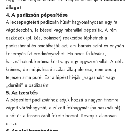
állagot
.
4. A padlizsán pépesítése
A lecsepegtetett padlizsán húsát hagyományosan egy fa
vágódeszkán, fa késsel vagy fakanállal pépesítik. A fém
eszközök (pl. kés, botmixer) reakcióba léphetnek a
padlizsánnal és oxidálhatják azt, ami barnás színt és enyhén
kesernyés ízt eredményezhet. Ha nincs fa késünk,
használhatunk kerámia kést vagy egy egyszerű villát. A cél a
krémes, de mégis kissé szálas állag elérése, nem pedig
teljesen sima püré. Ezt a lépést hívják „vágásnak” vagy
„darálni” a padlizsánt.
5. Az ízesítés
A pépesített padlizsánhoz adjuk hozzá a nagyon finomra
vágott vöröshagymát, a zúzott fokhagymát (ha használunk),
a sót és a frissen őrölt fekete borsot. Keverjük alaposan
össze.
6. Az olaj hozzáadása