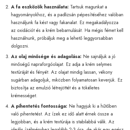
A fa eszközök használata:
Tartsuk magunkat a
hagyományokhoz, és a padlizsán pépesítéséhez valóban
használjunk fa kést vagy fakanalat. Ez megakadályozza
az oxidációt és a krém bebarnulását. Ha mégis fémet kell
használnunk, próbáljuk meg a lehető leggyorsabban
dolgozni.
Az olaj minősége és adagolása:
Ne sajnáljuk a jó
minőségű napraforgóolajat. Ez adja a krém selymes
textúráját és fényét. Az olajat mindig lassan, vékony
sugárban adagoljuk, miközben folyamatosan keverjük. Ez
biztosítja az emulzió létrejöttét és a tökéletes
krémességet.
A pihentetés fontossága:
Ne hagyjuk ki a hűtőben
való pihentetést. Az ízek ez idő alatt érnek össze a
legjobban, és a krém textúrája is stabilabbá válik. Az
ideális ízélményhez legalább 2-3 óra, de akár egy egész