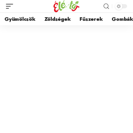
Gyümölcsök
Zöldségek
Fűszerek
Gombá