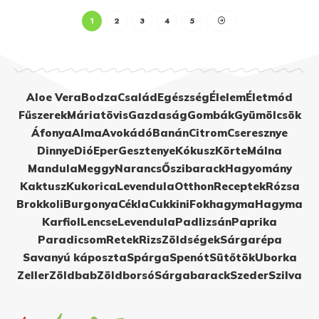
1
2
3
4
5
Aloe Vera
Bodza
Család
Egészség
Élelem
Életmód
Fűszerek
Máriatövis
Gazdaság
Gombák
Gyümölcsök
Áfonya
Alma
Avokádó
Banán
Citrom
Cseresznye
Dinnye
Dió
Eper
Gesztenye
Kókusz
Körte
Málna
Mandula
Meggy
Narancs
Őszibarack
Hagyomány
Kaktusz
Kukorica
Levendula
Otthon
Receptek
Rózsa
Brokkoli
Burgonya
Cékla
Cukkini
Fokhagyma
Hagyma
Karfiol
Lencse
Levendula
Padlizsán
Paprika
Paradicsom
Retek
Rizs
Zöldségek
Sárgarépa
Savanyú káposzta
Spárga
Spenót
Sütőtök
Uborka
Zeller
Zöldbab
Zöldborsó
Sárgabarack
Szeder
Szilva