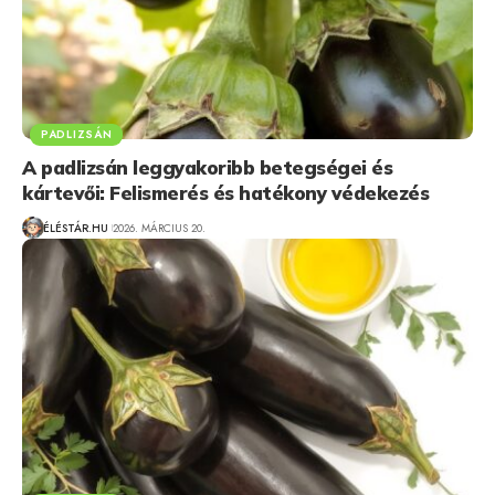
PADLIZSÁN
A padlizsán leggyakoribb betegségei és
kártevői: Felismerés és hatékony védekezés
ÉLÉSTÁR.HU
2026. MÁRCIUS 20.