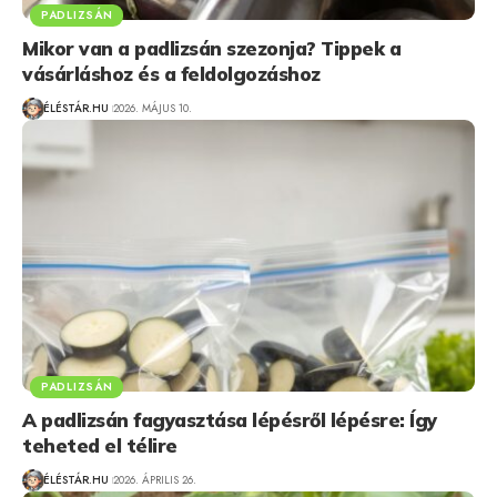
PADLIZSÁN
Mikor van a padlizsán szezonja? Tippek a
vásárláshoz és a feldolgozáshoz
ÉLÉSTÁR.HU
2026. MÁJUS 10.
PADLIZSÁN
A padlizsán fagyasztása lépésről lépésre: Így
teheted el télire
ÉLÉSTÁR.HU
2026. ÁPRILIS 26.