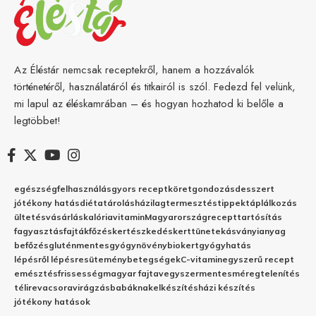
Az Éléstár nemcsak receptekről, hanem a hozzávalók
történetéről, használatáról és titkairól is szól. Fedezd fel velünk,
mi lapul az éléskamrában – és hogyan hozhatod ki belőle a
legtöbbet!
egészség
felhasználás
gyors recept
köret
gondozás
desszert
jótékony hatás
diéta
tárolás
házilag
termesztés
tippek
táplálkozás
ültetés
vásárlás
kalória
vitamin
Magyarország
recept
tartósítás
fagyasztás
fajták
főzés
kertészkedés
kert
tünetek
ásványianyag
befőzés
gluténmentes
gyógynövény
biokert
gyógyhatás
lépésről lépésre
sütemény
betegségek
C-vitamin
egyszerű recept
emésztés
frissesség
magyar fajta
vegyszermentes
méregtelenítés
télire
vacsora
virágzás
babáknak
elkészítés
házi készítés
jótékony hatások