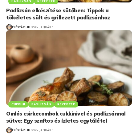
PADLIZSÁN
RECEPTEK
Padlizsán elkészítése sütőben: Tippek a
tökéletes sült és grillezett padlizsánhoz
ÉLÉSTÁR.HU
2026. JANUÁR 8.
CUKKINI
PADLIZSÁN
RECEPTEK
Omlós csirkecombok cukkinivel és padlizsánnal
sütve: Egy szaftos és ízletes egytálétel
ÉLÉSTÁR.HU
2026. JANUÁR 8.