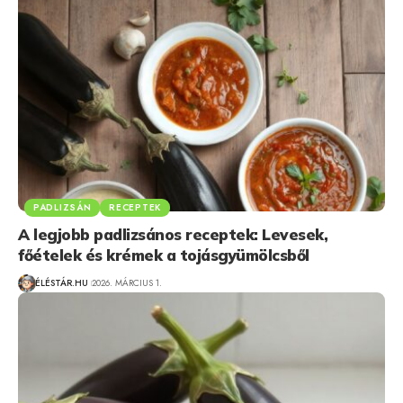
PADLIZSÁN
RECEPTEK
A legjobb padlizsános receptek: Levesek,
főételek és krémek a tojásgyümölcsből
ÉLÉSTÁR.HU
2026. MÁRCIUS 1.