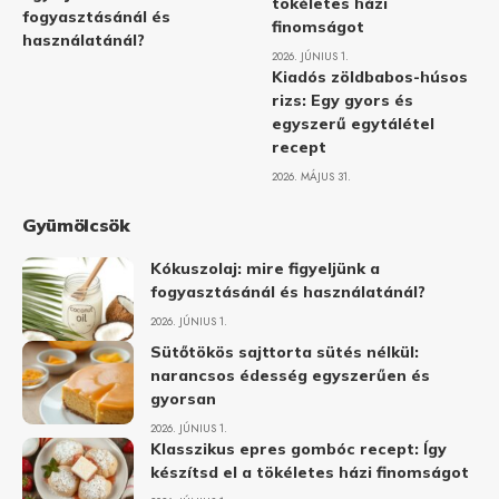
tökéletes házi
fogyasztásánál és
finomságot
használatánál?
2026. JÚNIUS 1.
Kiadós zöldbabos-húsos
rizs: Egy gyors és
egyszerű egytálétel
recept
2026. MÁJUS 31.
Gyümölcsök
Kókuszolaj: mire figyeljünk a
fogyasztásánál és használatánál?
2026. JÚNIUS 1.
Sütőtökös sajttorta sütés nélkül:
narancsos édesség egyszerűen és
gyorsan
2026. JÚNIUS 1.
Klasszikus epres gombóc recept: Így
készítsd el a tökéletes házi finomságot