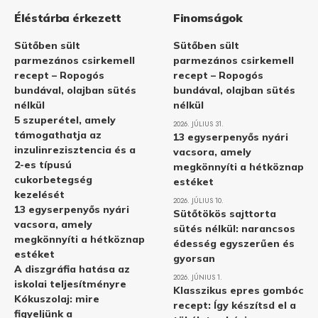
Éléstárba érkezett
Finomságok
Sütőben sült
Sütőben sült
parmezános csirkemell
parmezános csirkemell
recept – Ropogós
recept – Ropogós
bundával, olajban sütés
bundával, olajban sütés
nélkül
nélkül
5 szuperétel, amely
2026. JÚLIUS 31.
támogathatja az
13 egyserpenyős nyári
inzulinrezisztencia és a
vacsora, amely
2-es típusú
megkönnyíti a hétköznap
cukorbetegség
estéket
kezelését
2026. JÚLIUS 10.
13 egyserpenyős nyári
Sütőtökös sajttorta
vacsora, amely
sütés nélkül: narancsos
megkönnyíti a hétköznap
édesség egyszerűen és
estéket
gyorsan
A diszgráfia hatása az
2026. JÚNIUS 1.
iskolai teljesítményre
Klasszikus epres gombóc
Kókuszolaj: mire
recept: Így készítsd el a
figyeljünk a