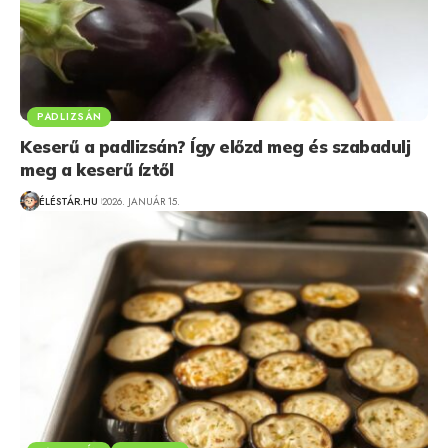
PADLIZSÁN
Keserű a padlizsán? Így előzd meg és szabadulj
meg a keserű íztől
ÉLÉSTÁR.HU
2026. JANUÁR 15.