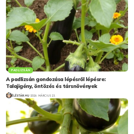
PADLIZSÁN
A padlizsán gondozása lépésről lépésre:
Talajigény, öntözés és társnövények
ÉLÉSTÁR.HU
2026. MÁRCIUS 23.