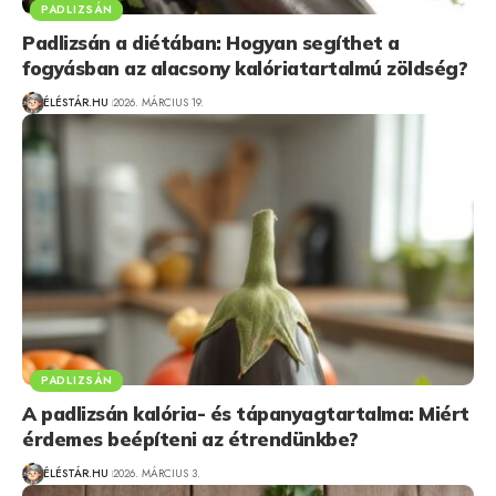
PADLIZSÁN
Padlizsán a diétában: Hogyan segíthet a
fogyásban az alacsony kalóriatartalmú zöldség?
ÉLÉSTÁR.HU
2026. MÁRCIUS 19.
PADLIZSÁN
A padlizsán kalória- és tápanyagtartalma: Miért
érdemes beépíteni az étrendünkbe?
ÉLÉSTÁR.HU
2026. MÁRCIUS 3.