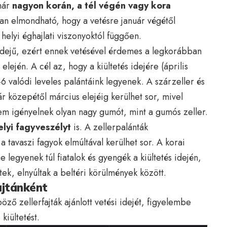
 már
nagyon korán, a tél végén vagy kora
ban elmondható, hogy a vetésre január végétől
a helyi éghajlati viszonyoktól függően.
dejű, ezért ennek vetésével érdemes a legkorábban
lején. A cél az, hogy a kiültetés idejére (április
6 valódi leveles palántáink legyenek. A szárzeller és
ár közepétől március elejéig kerülhet sor, mivel
em igényelnek olyan nagy gumót, mint a gumós zeller.
elyi fagyveszélyt
is. A zellerpalánták
a tavaszi fagyok elmúltával kerülhet sor. A korai
e legyenek túl fiatalok és gyengék a kiültetés idején,
ek, elnyúltak a beltéri körülmények között.
ajtánként
öző zellerfajták ajánlott vetési idejét, figyelembe
kiültetést.