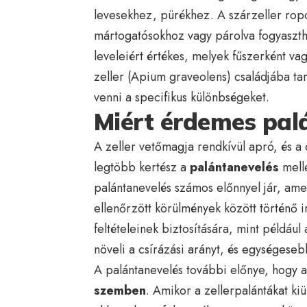
levesekhez, pürékhez. A szárzeller ropo
mártogatósokhoz vagy párolva fogyaszthat
leveleiért értékes, melyek fűszerként va
zeller (Apium graveolens) családjába tar
venni a specifikus különbségeket.
Miért érdemes palá
A zeller vetőmagja rendkívül apró, és a 
legtöbb kertész a
palántanevelés
melle
palántanevelés számos előnnyel jár, ame
ellenőrzött körülmények között történő i
feltételeinek biztosítására, mint például
növeli a csírázási arányt, és egységes
A palántanevelés további előnye, hogy 
szemben
. Amikor a zellerpalántákat ki