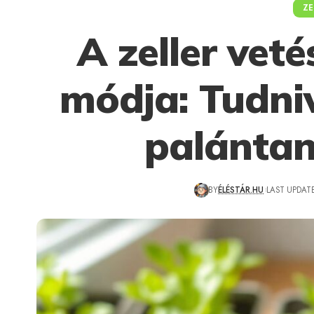
ZE
A zeller veté
módja: Tudniv
palántan
BY
ÉLÉSTÁR.HU
LAST UPDATE