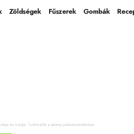
k
Zöldségek
Fűszerek
Gombák
Rece
 ideje és módja: Tudnivalók a sikeres palántaneveléshez