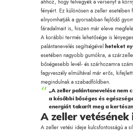
ahhoz, hogy felvegyék a versenyt a kör
fényért. Ez különösen a zeller esetében 
elnyomhatják a gyorsabban fejlődő gyomok
fáradalmait is, hiszen már eleve megfelelő
A korábbi termés lehetősége is lényeges
palántanevelés segítségével
heteket ny
esetében nagyobb gumókra, a szárzeller
bőségesebb levél- és szárhozamra számíth
fagyveszély elmúltával már erős, kifejle
megindulnak a szabadföldben.
„A zeller palántanevelése nem c
a későbbi bőséges és egészséges
energiát takarít meg a kertészn
A zeller vetésének 
A zeller vetési ideje kulcsfontosságú a 