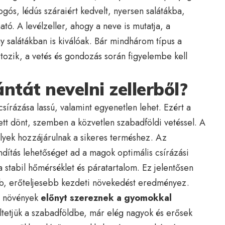
gós, lédús száraiért kedvelt, nyersen salátákba,
ó. A levélzeller, ahogy a neve is mutatja, a
gy salátákban is kiválóak. Bár mindhárom típus a
tozik, a vetés és gondozás során figyelembe kell
ntát nevelni zellerből?
csírázása lassú, valamint egyenetlen lehet. Ezért a
tt dönt, szemben a közvetlen szabadföldi vetéssel. A
lyek hozzájárulnak a sikeres terméshez. Az
ndítás lehetőséget ad a magok optimális csírázási
 a stabil hőmérséklet és páratartalom. Ez jelentősen
ebb, erőteljesebb kezdeti növekedést eredményez.
a növények
előnyt szereznek a gyomokkal
ültetjük a szabadföldbe, már elég nagyok és erősek