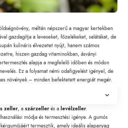
 zöldségnövény, méltán népszerű a magyar kertekben
ával gazdagítja a leveseket, főzelékeket, salátákat, de
upán kulináris élvezetet nyújt, hanem számos
vezetre, hiszen gazdag vitaminokban, ásványi
lertermesztés alapja a megfelelő időben és módon
nevelés. Ez a folyamat némi odafigyelést igényel, de
ges növények – minden befektetett energiát megér.
 zeller
, a
szárzeller
és a
levélzeller
.
használási módja és termesztési igénye. A gumós
kérgumójáért termesztik, amely ideális alapanyag