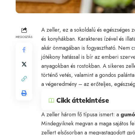
A zeller, ez a sokoldalú és egészséges
MEGOSZTÁS
és konyhákban. Karakteres ízével és illat
akár önmagában is fogyasztható. Nem cs
jótékony hatással is bír az emberi szer
anyagokban és rostokban. A sikeres zel
történő vetés, valamint a gondos palánta
a végeredmény – az erőteljes, egészsé
Cikk áttekintése
A zeller három fő típusa ismert: a
gumós
Mindegyiknek megvan a maga sajátos fel
zellert elsősorban a megvastagodott gyö