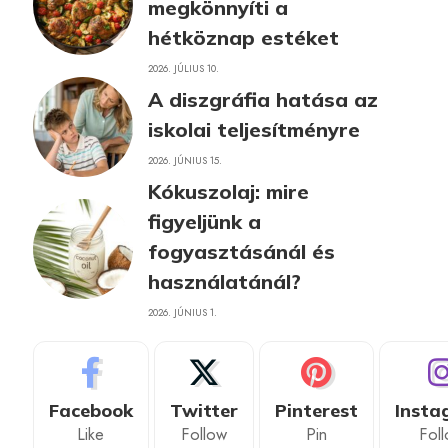
megkönnyíti a
hétköznap estéket
2026. JÚLIUS 10.
A diszgráfia hatása az
iskolai teljesítményre
2026. JÚNIUS 15.
Kókuszolaj: mire
figyeljünk a
fogyasztásánál és
használatánál?
2026. JÚNIUS 1.
Facebook
Twitter
Pinterest
Insta
Like
Follow
Pin
Fol