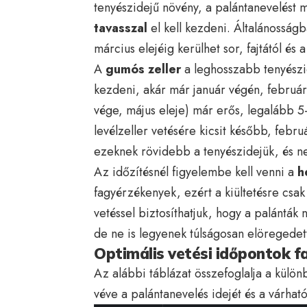
tenyészidejű növény, a palántanevelést
tavasszal
el kell kezdeni. Általánosság
március elejéig kerülhet sor, fajtától és 
A
gumós zeller
a leghosszabb tenyészi
kezdeni, akár már január végén, február e
vége, május eleje) már erős, legalább 5-
levélzeller vetésére kicsit később, febru
ezeknek rövidebb a tenyészidejük, és n
Az időzítésnél figyelembe kell venni a
h
fagyérzékenyek, ezért a kiültetésre csak 
vetéssel biztosíthatjuk, hogy a palánták n
de ne is legyenek túlságosan elöregedett
Optimális vetési időpontok f
Az alábbi táblázat összefoglalja a különb
véve a palántanevelés idejét és a várható 