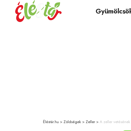
Gyümölcsö
Éléstár.hu
>
Zöldségek
>
Zeller
>
A zeller vetésének