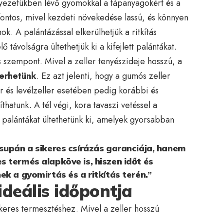
nyezetükben lévő gyomokkal a tápanyagokért és a
fontos, mivel kezdeti növekedése lassú, és könnyen
. A palántázással elkerülhetjük a ritkítás
 távolságra ültethetjük ki a kifejlett palántákat.
 szempont. Mivel a zeller tenyészideje hosszú, a
erhetünk
. Ez azt jelenti, hogy a gumós zeller
 és levélzeller esetében pedig korábbi és
atunk. A tél végi, kora tavaszi vetéssel a
tt palántákat ültethetünk ki, amelyek gyorsabban
supán a sikeres csírázás garanciája, hanem
 termés alapköve is, hiszen időt és
ek a gyomirtás és a ritkítás terén.”
ideális időpontja
sikeres termesztéshez. Mivel a zeller hosszú