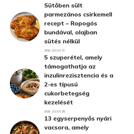
Sütőben sült
parmezános csirkemell
recept – Ropogós
bundával, olajban
sütés nélkül
2026. JÚLIUS 31.
5 szuperétel, amely
támogathatja az
inzulinrezisztencia és a
2-es típusú
cukorbetegség
kezelését
2026. JÚLIUS 28.
13 egyserpenyős nyári
vacsora, amely