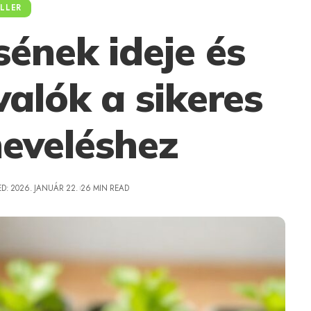
LLER
sének ideje és
alók a sikeres
eveléshez
D: 2026. JANUÁR 22.
26 MIN READ