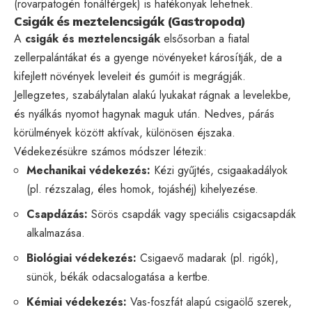
(rovarpatogén fonálférgek) is hatékonyak lehetnek.
Csigák és meztelencsigák (Gastropoda)
A
csigák és meztelencsigák
elsősorban a fiatal
zellerpalántákat és a gyenge növényeket károsítják, de a
kifejlett növények leveleit és gumóit is megrágják.
Jellegzetes, szabálytalan alakú lyukakat rágnak a levelekbe,
és nyálkás nyomot hagynak maguk után. Nedves, párás
körülmények között aktívak, különösen éjszaka.
Védekezésükre számos módszer létezik:
Mechanikai védekezés:
Kézi gyűjtés, csigaakadályok
(pl. rézszalag, éles homok, tojáshéj) kihelyezése.
Csapdázás:
Sörös csapdák vagy speciális csigacsapdák
alkalmazása.
Biológiai védekezés:
Csigaevő madarak (pl. rigók),
sünök, békák odacsalogatása a kertbe.
Kémiai védekezés:
Vas-foszfát alapú csigaölő szerek,