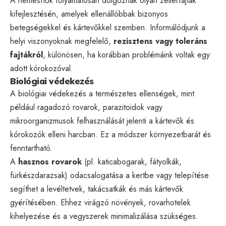
A nemesítők folyamatosan dolgoznak olyan zellerfajták
kifejlesztésén, amelyek ellenállóbbak bizonyos
betegségekkel és kártevőkkel szemben. Informálódjunk a
helyi viszonyoknak megfelelő,
rezisztens vagy toleráns
fajtákról
, különösen, ha korábban problémáink voltak egy
adott kórokozóval.
Biológiai védekezés
A biológiai védekezés a természetes ellenségek, mint
például ragadozó rovarok, parazitoidok vagy
mikroorganizmusok felhasználását jelenti a kártevők és
kórokozók elleni harcban. Ez a módszer környezetbarát és
fenntartható.
A
hasznos rovarok
(pl. katicabogarak, fátyolkák,
fürkészdarazsak) odacsalogatása a kertbe vagy telepítése
segíthet a levéltetvek, takácsatkák és más kártevők
gyérítésében. Ehhez virágzó növények, rovarhotelek
kihelyezése és a vegyszerek minimalizálása szükséges.