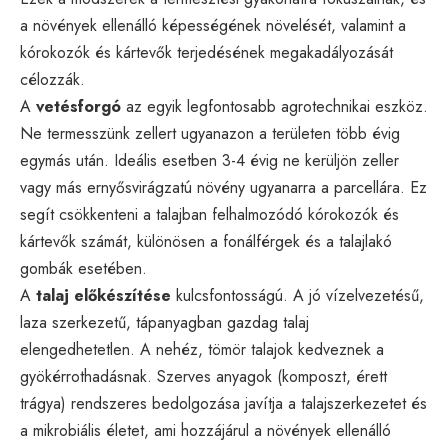
a növények ellenálló képességének növelését, valamint a
kórokozók és kártevők terjedésének megakadályozását
célozzák.
A
vetésforgó
az egyik legfontosabb agrotechnikai eszköz.
Ne termesszünk zellert ugyanazon a területen több évig
egymás után. Ideális esetben 3-4 évig ne kerüljön zeller
vagy más ernyősvirágzatú növény ugyanarra a parcellára. Ez
segít csökkenteni a talajban felhalmozódó kórokozók és
kártevők számát, különösen a fonálférgek és a talajlakó
gombák esetében.
A
talaj előkészítése
kulcsfontosságú. A jó vízelvezetésű,
laza szerkezetű, tápanyagban gazdag talaj
elengedhetetlen. A nehéz, tömör talajok kedveznek a
gyökérrothadásnak. Szerves anyagok (komposzt, érett
trágya) rendszeres bedolgozása javítja a talajszerkezetet és
a mikrobiális életet, ami hozzájárul a növények ellenálló