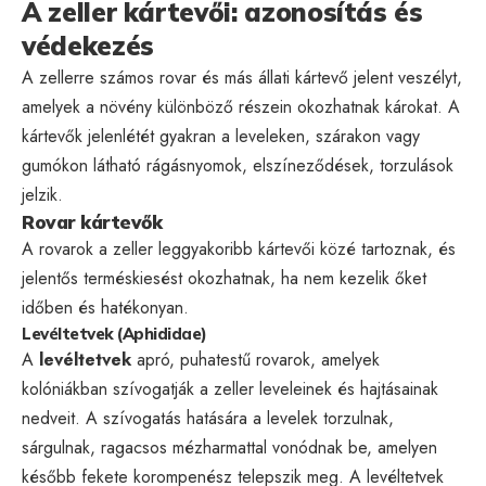
A zeller kártevői: azonosítás és
védekezés
A zellerre számos rovar és más állati kártevő jelent veszélyt,
amelyek a növény különböző részein okozhatnak károkat. A
kártevők jelenlétét gyakran a leveleken, szárakon vagy
gumókon látható rágásnyomok, elszíneződések, torzulások
jelzik.
Rovar kártevők
A rovarok a zeller leggyakoribb kártevői közé tartoznak, és
jelentős terméskiesést okozhatnak, ha nem kezelik őket
időben és hatékonyan.
Levéltetvek (Aphididae)
A
levéltetvek
apró, puhatestű rovarok, amelyek
kolóniákban szívogatják a zeller leveleinek és hajtásainak
nedveit. A szívogatás hatására a levelek torzulnak,
sárgulnak, ragacsos mézharmattal vonódnak be, amelyen
később fekete korompenész telepszik meg. A levéltetvek