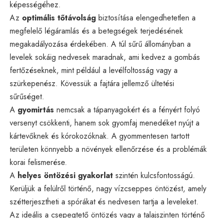
képességéhez.
Az
optimális tőtávolság
biztosítása elengedhetetlen a
megfelelő légáramlás és a betegségek terjedésének
megakadályozása érdekében. A túl sűrű állományban a
levelek sokáig nedvesek maradnak, ami kedvez a gombás
fertőzéseknek, mint például a levélfoltosság vagy a
szürkepenész. Kövessük a fajtára jellemző ültetési
sűrűséget.
A
gyomirtás
nemcsak a tápanyagokért és a fényért folyó
versenyt csökkenti, hanem sok gyomfaj menedéket nyújt a
kártevőknek és kórokozóknak. A gyommentesen tartott
területen könnyebb a növények ellenőrzése és a problémák
korai felismerése.
A
helyes öntözési gyakorlat
szintén kulcsfontosságú.
Kerüljük a felülről történő, nagy vízcseppes öntözést, amely
szétterjesztheti a spórákat és nedvesen tartja a leveleket.
Az ideális a csepegtető öntözés vagy a talajszinten történő