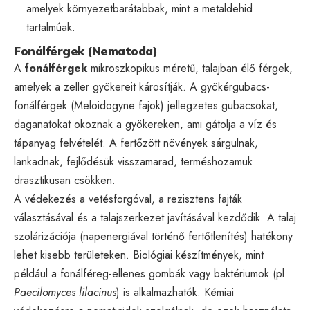
amelyek környezetbarátabbak, mint a metaldehid
tartalmúak.
Fonálférgek (Nematoda)
A
fonálférgek
mikroszkopikus méretű, talajban élő férgek,
amelyek a zeller gyökereit károsítják. A gyökérgubacs-
fonálférgek (Meloidogyne fajok) jellegzetes gubacsokat,
daganatokat okoznak a gyökereken, ami gátolja a víz és
tápanyag felvételét. A fertőzött növények sárgulnak,
lankadnak, fejlődésük visszamarad, terméshozamuk
drasztikusan csökken.
A védekezés a vetésforgóval, a rezisztens fajták
választásával és a talajszerkezet javításával kezdődik. A talaj
szolárizációja (napenergiával történő fertőtlenítés) hatékony
lehet kisebb területeken. Biológiai készítmények, mint
például a fonálféreg-ellenes gombák vagy baktériumok (pl.
Paecilomyces lilacinus
) is alkalmazhatók. Kémiai