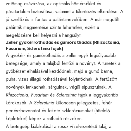
vetőmag csávázása, az optimális hőmérséklet és
páratartalom biztosítása, valamint a túlöntözés elkerülése. A
jó szellőzés is fontos a palántanevelőben. A már megdőlt
palánták megmentése szinte lehetetlen, ezért a
megelőzésre kell helyezni a hangsúlyt.
Zeller gyökérrothadás és gumórothadás (Rhizoctonia,
Fusarium, Sclerotinia fajok)
A gyökér- és gumórothadás a zeller egyik legsúlyosabb
betegsége, amely a talajból fertőzi a növényt. A tünetek a
gyökérzet elhalásával kezdődnek, majd a gumó barna,
puha, vizes állagú rothadásával folytatódnak. A fertőzött
növények lankadnak, sárgulnak, végül elpusztulnak. A
Rhizoctonia
,
Fusarium
és
Sclerotinia
fajok a leggyakoribb
kórokozók. A
Sclerotinia
különösen jellegzetes, fehér
penészbevonatot és fekete szkleróciumokat (áttelelő
képleteket) képez a rothadó részeken.
A betegség kialakulását a rossz vízelvezetésű talaj, a