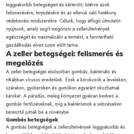
leggyakoribb betegségeit és kártevőit, kitérve azok
felismerésére, terjedésére és az ellenük való hatékony
védekezési módszerekre. Célunk, hogy átfogó útmutatót
nyújtsunk, amely segít megőrizni a zellerültetvények
egészségét és maximalizálni a termést, a fenntartható
gazdálkodás elveit szem előtt tartva.
A zeller betegségei: felismerés és
megelőzés
A zeller betegségei elsősorban gombás, bakteriális és
ritkábban vírusos eredetűek. Ezek a kórokozók a leveleken,
szárakon, gyökereken és gumókon egyaránt okozhatnak
károkat. A páradús, meleg környezet gyakran kedvez a
gombás fertőzéseknek, míg a baktériumok a sebzéseken
keresztül jutnak be a növénybe.
Gombás betegségek
A gombás betegségek a zellerültetvények leggyakoribb és