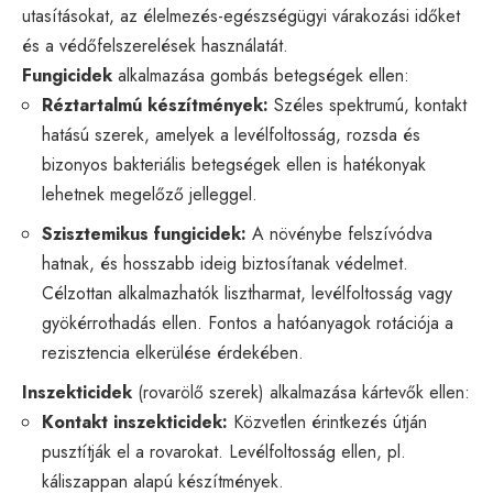
utasításokat, az élelmezés-egészségügyi várakozási időket
és a védőfelszerelések használatát.
Fungicidek
alkalmazása gombás betegségek ellen:
Réztartalmú készítmények:
Széles spektrumú, kontakt
hatású szerek, amelyek a levélfoltosság, rozsda és
bizonyos bakteriális betegségek ellen is hatékonyak
lehetnek megelőző jelleggel.
Szisztemikus fungicidek:
A növénybe felszívódva
hatnak, és hosszabb ideig biztosítanak védelmet.
Célzottan alkalmazhatók lisztharmat, levélfoltosság vagy
gyökérrothadás ellen. Fontos a hatóanyagok rotációja a
rezisztencia elkerülése érdekében.
Inszekticidek
(rovarölő szerek) alkalmazása kártevők ellen:
Kontakt inszekticidek:
Közvetlen érintkezés útján
pusztítják el a rovarokat. Levélfoltosság ellen, pl.
káliszappan alapú készítmények.