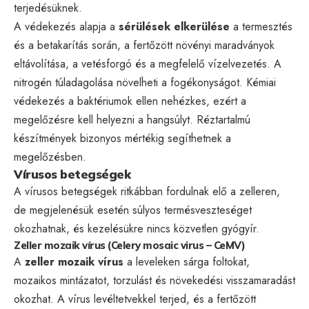
terjedésüknek.
A védekezés alapja a
sérülések elkerülése
a termesztés
és a betakarítás során, a fertőzött növényi maradványok
eltávolítása, a vetésforgó és a megfelelő vízelvezetés. A
nitrogén túladagolása növelheti a fogékonyságot. Kémiai
védekezés a baktériumok ellen nehézkes, ezért a
megelőzésre kell helyezni a hangsúlyt. Réztartalmú
készítmények bizonyos mértékig segíthetnek a
megelőzésben.
Vírusos betegségek
A vírusos betegségek ritkábban fordulnak elő a zelleren,
de megjelenésük esetén súlyos termésveszteséget
okozhatnak, és kezelésükre nincs közvetlen gyógyír.
Zeller mozaik vírus (Celery mosaic virus – CeMV)
A
zeller mozaik vírus
a leveleken sárga foltokat,
mozaikos mintázatot, torzulást és növekedési visszamaradást
okozhat. A vírus levéltetvekkel terjed, és a fertőzött