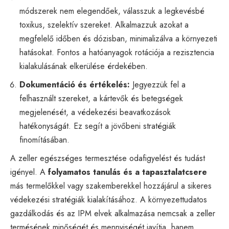
módszerek nem elegendőek, válasszuk a legkevésbé
toxikus, szelektív szereket. Alkalmazzuk azokat a
megfelelő időben és dózisban, minimalizálva a környezeti
hatásokat. Fontos a hatóanyagok rotációja a rezisztencia
kialakulásának elkerülése érdekében.
Dokumentáció és értékelés:
Jegyezzük fel a
felhasznált szereket, a kártevők és betegségek
megjelenését, a védekezési beavatkozások
hatékonyságát. Ez segít a jövőbeni stratégiák
finomításában.
A zeller egészséges termesztése odafigyelést és tudást
igényel. A
folyamatos tanulás és a tapasztalatcsere
más termelőkkel vagy szakemberekkel hozzájárul a sikeres
védekezési stratégiák kialakításához. A környezettudatos
gazdálkodás és az IPM elvek alkalmazása nemcsak a zeller
termésének minőségét és mennyiségét javítja, hanem