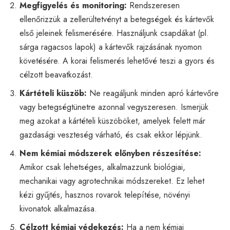
Megfigyelés és monitoring:
Rendszeresen
ellenőrizzük a zellerültetvényt a betegségek és kártevők
első jeleinek felismerésére. Használjunk csapdákat (pl.
sárga ragacsos lapok) a kártevők rajzásának nyomon
követésére. A korai felismerés lehetővé teszi a gyors és
célzott beavatkozást.
Kártételi küszöb:
Ne reagáljunk minden apró kártevőre
vagy betegségtünetre azonnal vegyszeresen. Ismerjük
meg azokat a kártételi küszöböket, amelyek felett már
gazdasági veszteség várható, és csak ekkor lépjünk.
Nem kémiai módszerek előnyben részesítése:
Amikor csak lehetséges, alkalmazzunk biológiai,
mechanikai vagy agrotechnikai módszereket. Ez lehet
kézi gyűjtés, hasznos rovarok telepítése, növényi
kivonatok alkalmazása.
Célzott kémiai védekezés:
Ha a nem kémiai