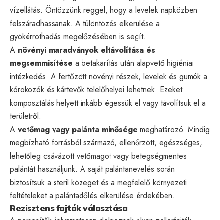
vízellátás. Öntözzünk reggel, hogy a levelek napközben
felszáradhassanak. A túlöntözés elkerülése a
gyökérrothadás megelőzésében is segít.
A
növényi maradványok eltávolítása és
megsemmisítése
a betakarítás után alapvető higiéniai
intézkedés. A fertőzött növényi részek, levelek és gumók a
kórokozók és kártevők telelőhelyei lehetnek. Ezeket
komposztálás helyett inkább égessük el vagy távolítsuk el a
területről.
A
vetőmag vagy palánta minősége
meghatározó. Mindig
megbízható forrásból származó, ellenőrzött, egészséges,
lehetőleg csávázott vetőmagot vagy betegségmentes
palántát használjunk. A saját palántanevelés során
biztosítsuk a steril közeget és a megfelelő környezeti
feltételeket a palántadőlés elkerülése érdekében.
Rezisztens fajták választása