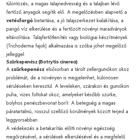
túlöntözés, a magas talajnedvesség és a talajban lévő
fertőző anyagok segítik elő. A megelőzésben alapvető a
vetésforgó
betartása, a jó talajszerkezet kialakítása, a
pangó víz elkerülése és a fertőzött növényi maradványok
eltávolítása. Talajfertőtlenítés vagy biológiai készítmények
(Trichoderma fajok) alkalmazása is szóba jöhet megelőző
jelleggel.
Szürkepenész (Botrytis cinerea)
A
szürkepenész
elsősorban a tárolt zellergumókon okoz
problémát, de a növényen is megjelenhet, különösen
sérüléseken keresztül. A leveleken, szárakon és gumókon
puha, vizes foltokat okoz, amelyeket később szürke,
bolyhos penészbevonat borít. A betegség a magas
páratartalmú, rosszul szellőző körülmények között terjed a
leggyorsabban.
A védekezés a betakarítás előtti növényi egészség
megőrzésével, a sérülések elkerülésével és a megfelelő