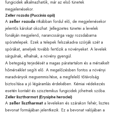
fungicidek alkalmazhatók, már az első tünetek
megjelenésekor.
Zeller rozsda (Puccinia apii)
A
zeller rozsda
ritkábban fordul elő, de megjelenésekor
jelentős károkat okozhat. Jellegzetes tünetei a levelek
fonákján megjelenő, narancssárga vagy rozsdabarna
spóratelepek. Ezek a telepek felszakadva szórják szét a
spórákat, amelyek tovább fertőzik a növényeket. A levelek
sárgulnak, elhalnak, a növény gyengül.
A betegség terjedését a magas páratartalom és a mérsékelt
hőmérséklet segíti elő. A megelőzésben fontos a növényi
maradványok megsemmisítése, a megfelelő tőtávolság
biztosítása a jó légáramlás érdekében. Kémiai védekezés
esetén kontakt és szisztemikus fungicidek jöhetnek szóba.
Zeller lisztharmat (Erysiphe heraclei)
A
zeller lisztharmat
a leveleken és szárakon fehér, lisztes
bevonat formájában jelentkezik. Ez a bevonat valójában a