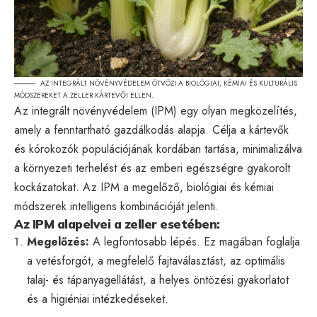
AZ INTEGRÁLT NÖVÉNYVÉDELEM ÖTVÖZI A BIOLÓGIAI, KÉMIAI ÉS KULTURÁLIS
MÓDSZEREKET A ZELLER KÁRTEVŐI ELLEN.
Az integrált növényvédelem (IPM) egy olyan megközelítés,
amely a fenntartható gazdálkodás alapja. Célja a kártevők
és kórokozók populációjának kordában tartása, minimalizálva
a környezeti terhelést és az emberi egészségre gyakorolt
kockázatokat. Az IPM a megelőző, biológiai és kémiai
módszerek intelligens kombinációját jelenti.
Az IPM alapelvei a zeller esetében:
Megelőzés:
A legfontosabb lépés. Ez magában foglalja
a vetésforgót, a megfelelő fajtaválasztást, az optimális
talaj- és tápanyagellátást, a helyes öntözési gyakorlatot
és a higiéniai intézkedéseket.