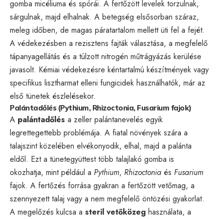
gomba micéliuma és spórái. A fertőzött levelek torzulnak,
sárgulnak, majd elhalnak. A betegség elsősorban száraz,
meleg időben, de magas páratartalom mellett üti fel a fejét.
A védekezésben a rezisztens fajták választása, a megfelelő
tápanyagellátás és a túlzott nitrogén műtrágyázás kerülése
javasolt. Kémiai védekezésre kéntartalmú készítmények vagy
specifikus lisztharmat elleni fungicidek használhatók, már az
első tünetek észlelésekor.
Palántadőlés (Pythium, Rhizoctonia, Fusarium fajok)
A
palántadőlés
a zeller palántanevelés egyik
legrettegettebb problémája. A fiatal növények szára a
talajszint közelében elvékonyodik, elhal, majd a palánta
eldől. Ezt a tünetegyüttest több talajlakó gomba is
okozhatja, mint például a
Pythium
,
Rhizoctonia
és
Fusarium
fajok. A fertőzés forrása gyakran a fertőzött vetőmag, a
szennyezett talaj vagy a nem megfelelő öntözési gyakorlat.
A megelőzés kulcsa a
steril vetőközeg
használata, a