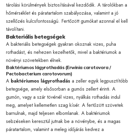
tárolási körülmények biztosításával kezdődik. A tárolókban a
hőmérséklet és páratartalom szabályozása, valamint a jó
szellőzés kulcsfontosságú. Fertőzött gumókat azonnal el kell
távolítani.
Bakteriális betegségek
A bakteriális betegségek gyakran okoznak vizes, puha
rothadást, és nehezen kezelhetők, mivel a baktériumok a
növényi szövetekben élnek.
Baktériumos lágyrothadás (Erwinia carotovora /
Pectobacterium carotovorum)
A
baktériumos lágyrothadás
a zeller egyik legpusztítóbb
betegsége, amely elsősorban a gumós zellert érinti. A
gumón, vagy a szár tövénél vizes, nyálkás rothadás indul
meg, amelyet kellemetlen szag kísér. A fertőzött szövetek
barnulnak, majd teljesen elbomlanak. A baktériumok
sebzéseken keresztül jutnak be a növénybe, és a magas
páratartalom, valamint a meleg időjárás kedvez a