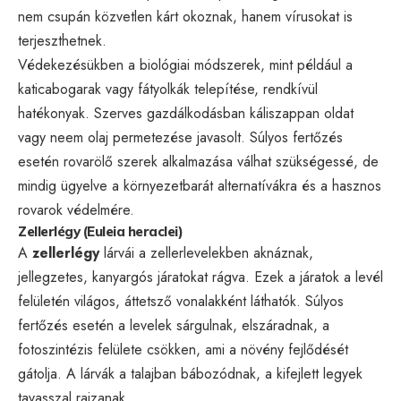
nem csupán közvetlen kárt okoznak, hanem vírusokat is
terjeszthetnek.
Védekezésükben a biológiai módszerek, mint például a
katicabogarak vagy fátyolkák telepítése, rendkívül
hatékonyak. Szerves gazdálkodásban káliszappan oldat
vagy neem olaj permetezése javasolt. Súlyos fertőzés
esetén rovarölő szerek alkalmazása válhat szükségessé, de
mindig ügyelve a környezetbarát alternatívákra és a hasznos
rovarok védelmére.
Zellerlégy (Euleia heraclei)
A
zellerlégy
lárvái a zellerlevelekben aknáznak,
jellegzetes, kanyargós járatokat rágva. Ezek a járatok a levél
felületén világos, áttetsző vonalakként láthatók. Súlyos
fertőzés esetén a levelek sárgulnak, elszáradnak, a
fotoszintézis felülete csökken, ami a növény fejlődését
gátolja. A lárvák a talajban bábozódnak, a kifejlett legyek
tavasszal rajzanak.