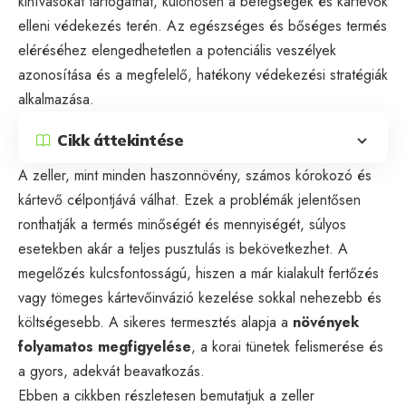
kihívásokat tartogathat, különösen a betegségek és kártevők
elleni védekezés terén. Az egészséges és bőséges termés
eléréséhez elengedhetetlen a potenciális veszélyek
azonosítása és a megfelelő, hatékony védekezési stratégiák
alkalmazása.
Cikk áttekintése
A zeller, mint minden haszonnövény, számos kórokozó és
kártevő célpontjává válhat. Ezek a problémák jelentősen
ronthatják a termés minőségét és mennyiségét, súlyos
esetekben akár a teljes pusztulás is bekövetkezhet. A
megelőzés kulcsfontosságú, hiszen a már kialakult fertőzés
vagy tömeges kártevőinvázió kezelése sokkal nehezebb és
költségesebb. A sikeres termesztés alapja a
növények
folyamatos megfigyelése
, a korai tünetek felismerése és
a gyors, adekvát beavatkozás.
Ebben a cikkben részletesen bemutatjuk a zeller