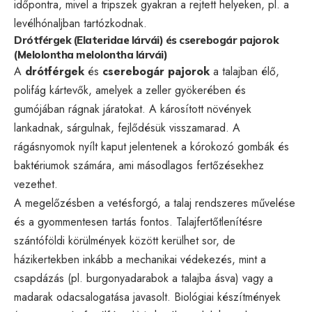
időpontra, mivel a tripszek gyakran a rejtett helyeken, pl. a
levélhónaljban tartózkodnak.
Drótférgek (Elateridae lárvái) és cserebogár pajorok
(Melolontha melolontha lárvái)
A
drótférgek
és
cserebogár pajorok
a talajban élő,
polifág kártevők, amelyek a zeller gyökerében és
gumójában rágnak járatokat. A károsított növények
lankadnak, sárgulnak, fejlődésük visszamarad. A
rágásnyomok nyílt kaput jelentenek a kórokozó gombák és
baktériumok számára, ami másodlagos fertőzésekhez
vezethet.
A megelőzésben a vetésforgó, a talaj rendszeres művelése
és a gyommentesen tartás fontos. Talajfertőtlenítésre
szántóföldi körülmények között kerülhet sor, de
házikertekben inkább a mechanikai védekezés, mint a
csapdázás (pl. burgonyadarabok a talajba ásva) vagy a
madarak odacsalogatása javasolt. Biológiai készítmények