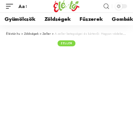
Aa
Gyümölcsök
Zöldségek
Fűszerek
Gombá
Éléstár.hu
>
Zöldségek
>
Zeller
>
A zeller betegségei és kártevői: Hogyan védekezzünk ellenük hatékonyan?
ZELLER