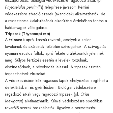
elszaporodás. Biológiai védekezésre ragadozó atkák (pl.
Phytoseiulus persimilis
) telepítése javasolt. Kémiai
védekezésre atkaölő szerek (akaricidek) alkalmazhatók, de
a rezisztencia kialakulásának elkerülése érdekében fontos a
hatóanyagok váltogatása.
Tripszek (Thysanoptera)
A
tripszek
apró, karcsú rovarok, amelyek a zeller
leveleinek és szárainak felületén szívogatnak. A szívogatás
nyomán ezüstös foltok, apró fekete ürülékpontok jelennek
meg. Súlyos fertőzés esetén a levelek torzulnak,
elszíneződnek, a növekedés lelassul. A tripszek szintén
terjeszthetnek vírusokat.
A védekezésben kék ragacsos lapok kihelyezése segíthet a
detektálásban és gyérítésben. Biológiai védekezésre
ragadozó atkák vagy ragadozó tripszek (pl.
Orius
laevigatus
) alkalmazhatók. Kémiai védekezésre specifikus
rovarölő szerek használhatók, ügyelve a permetezési