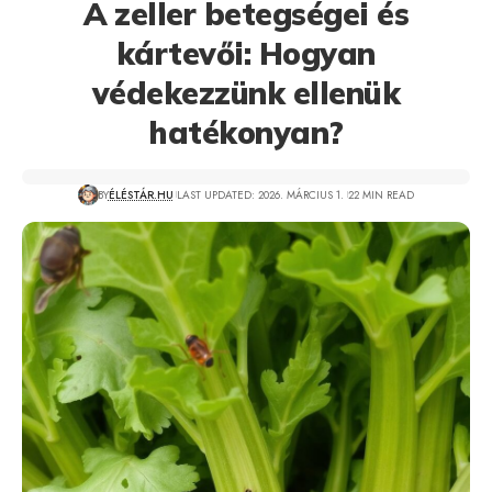
A zeller betegségei és
kártevői: Hogyan
védekezzünk ellenük
hatékonyan?
BY
ÉLÉSTÁR.HU
LAST UPDATED: 2026. MÁRCIUS 1.
22 MIN READ