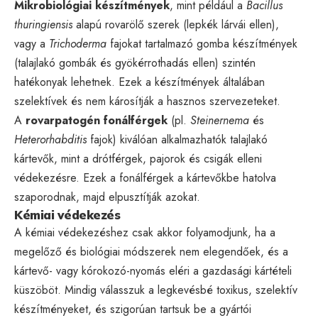
Mikrobiológiai készítmények
, mint például a
Bacillus
thuringiensis
alapú rovarölő szerek (lepkék lárvái ellen),
vagy a
Trichoderma
fajokat tartalmazó gomba készítmények
(talajlakó gombák és gyökérrothadás ellen) szintén
hatékonyak lehetnek. Ezek a készítmények általában
szelektívek és nem károsítják a hasznos szervezeteket.
A
rovarpatogén fonálférgek
(pl.
Steinernema
és
Heterorhabditis
fajok) kiválóan alkalmazhatók talajlakó
kártevők, mint a drótférgek, pajorok és csigák elleni
védekezésre. Ezek a fonálférgek a kártevőkbe hatolva
szaporodnak, majd elpusztítják azokat.
Kémiai védekezés
A kémiai védekezéshez csak akkor folyamodjunk, ha a
megelőző és biológiai módszerek nem elegendőek, és a
kártevő- vagy kórokozó-nyomás eléri a gazdasági kártételi
küszöböt. Mindig válasszuk a legkevésbé toxikus, szelektív
készítményeket, és szigorúan tartsuk be a gyártói