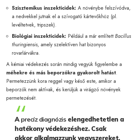
Szisztemikus inszekticidek:
A növénybe felszívódva,
a nedvekkel jutnak el a szívogató kártevőkhöz (pl.
levéltetvek, tripszek).
Biológiai inszekticidek:
Például a már említett
Bacillus
thuringiensis
, amely szelektíven hat bizonyos
rovarlárvákra.
A kémiai védekezés során mindig vegyük figyelembe a
méhekre és más beporzókra gyakorolt hatást
.
Permetezzünk kora reggel vagy késő este, amikor a
beporzók nem aktívak, és kerüljük a virágzó növények
permetezését.
A
precíz diagnózis
elengedhetetlen a
hatékony védekezéshez. Csak
akkor alkalmazzunk vegyszereket,