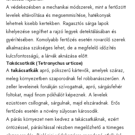
A védekezésben a mechanikai módszerek, mint a fertőzött
levelek eltávolítása és megsemmisítése, hatékonyak
lehetnek kisebb kertekben. Ragasztós sárga lapok
kihelyezése segíthet a rajzó legyek detektálásában és
gyérítésében. Komolyabb fertőzés esetén rovarölő szerek
alkalmazása szükséges lehet, de a megfelelő időzítés
kulcsfontosságú, a lárvák aknázása előtt.
Takácsatkák (Tetranychus urticae)
A
takácsatkák
apró, pókszerű kártevők, amelyek száraz,
meleg környezetben szaporodnak fel robbanásszerűen. A
zeller leveleinek fonákján szívogatnak, apró, sárgásfehér
foltokat, majd finom pókhálót képeznek. A levelek
ezüstösen csillognak, sárgulnak, majd elszáradnak. Erős
fertőzés esetén a növény súlyosan károsodik.
A párás környezet nem kedvez a takácsatkáknak, ezért
öntözéssel, párásítással részben megelőzhető a tömeges