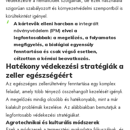
védekezésre a nematicidek szolgálnak, de ezek használata
szigorúan szabályozott és környezetvédelmi szempontból is
körültekintést igényel.
A kártevők elleni harcban a
integrált
növényvédelem (IPM)
elvei a
legfontosabbak: a megelőzés, a folyamatos
megfigyelés, a biológiai egyensúly
fenntartása és csak végső esetben,
célzottan a kémiai beavatkozás.
Hatékony védekezési stratégiák a
zeller egészségéért
Az egészséges zellerültetvény fenntartása egy komplex
feladat, amely több tényező összehangolt kezelését igényli.
A megelőzés mindig olcsóbb és hatékonyabb, mint a már
kialakult problémák kezelése. Az alábbiakban bemutatjuk a
legfontosabb védekezési stratégiákat.
Agrotechnikai és kulturális módszerek
Ezek a módszerek a termesztési gyakorlatra fókuszálnak, és