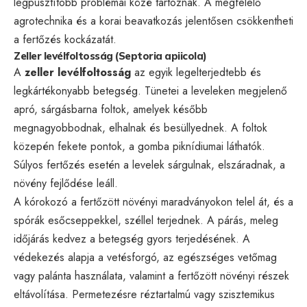
legpusztítóbb problémái közé tartoznak. A megfelelő
agrotechnika és a korai beavatkozás jelentősen csökkentheti
a fertőzés kockázatát.
Zeller levélfoltosság (Septoria apiicola)
A
zeller levélfoltosság
az egyik legelterjedtebb és
legkártékonyabb betegség. Tünetei a leveleken megjelenő
apró, sárgásbarna foltok, amelyek később
megnagyobbodnak, elhalnak és besüllyednek. A foltok
közepén fekete pontok, a gomba piknídiumai láthatók.
Súlyos fertőzés esetén a levelek sárgulnak, elszáradnak, a
növény fejlődése leáll.
A kórokozó a fertőzött növényi maradványokon telel át, és a
spórák esőcseppekkel, széllel terjednek. A párás, meleg
időjárás kedvez a betegség gyors terjedésének. A
védekezés alapja a vetésforgó, az egészséges vetőmag
vagy palánta használata, valamint a fertőzött növényi részek
eltávolítása. Permetezésre réztartalmú vagy szisztemikus