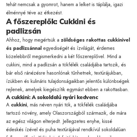
tehát nemcsak a gyomrot, hanem a lelket is táplálja, igazi
élménnyé téve az étkezést.
A főszereplők: Cukkini és
padlizsán
Ahhoz, hogy megértsük a
zöldséges rakottas cukkinivel
és padlizsánnal
egyediségét és ízvilágát, érdemes
közelebbről megismerkedni a két főszereplővel. Mind a
cukkini, mind a padlizsán a tökfélék családjába tartozik, és
bár első ránézésre hasonlónak tűnhetnek, textúrájukban,
ízükben és kulináris tulajdonságaikban jelentős különbségek
rejlenek, amelyek kiegészítik egymást ebben a rakottasban.
A cukkini: A sokoldalú nyári kedvenc
A
cukkini
, más néven nyári tök, a tökfélék családjába
tartozó növény, amely Olaszországból származik, de mára
az egész világon elterjedt. Jellegzetes enyhe, kissé
édeskés ízével és puha textúrájával rendkívül sokoldalúan