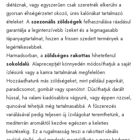
diétáznak, vagy egyszerűen csak szeretnék elkerülni a
gyorsan éhségérzetet okozó, üres kalóriákat tartalmazó
ételeket. A
szezonális zöldségek
felhasználása ráadásul
garantálja a legintenzívebb ízeket és a legmagasabb
tápanyagtartalmat, hiszen a frissen szedett termények a
legértékesebbek.
Harmadsorban, a
zöldséges rakottas
hihetetlenül
sokoldalú
. Alapreceptjét könnyedén módosíthatjuk a saját
ízlésünk vagy a kamra tartalmának megfelelően.
Hozzáadhatunk más zöldségeket, mint például paprikát,
paradicsomot, gombát vagy spenótot. Dúsíthatjuk darált
hússal, ha valami kiadósabbra vágyunk, vagy éppen rizzsel,
quinoával tehetjük még tartalmasabbá. A fűszerezés
variálásával pedig teljesen új ízvilágokat teremthetünk, a
mediterrán aromáktól kezdve egészen a keleties
beütésekig. Ez a rugalmasság teszi a rakottast ideális
családi étellé, ahol mindenki megtalálhatja a maga kedvenc