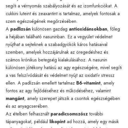
segíti a vérnyomás szabályozását és az izomfunkciókat. A
cukkini luteint és zeaxantint is tartalmaz, amelyek fontosak a
szem egészségének megőrzésében.
A
padlizsán
különösen gazdag
antioxidánsokban
, főleg
a héjában található nasuninban. Ez a vegyület védelmet
nyújthat a sejteknek a szabadgyökök káros hatásaival
szemben, amelyek hozzájárulnak az öregedéshez és
számos krónikus betegség kialakulásához. A nasunin
különösen jótékony hatású az agy egészségére, mivel segíti
a vas felszívódását és védelmet nyújt az oxidatív stressz
ellen. A padlizsán emellett tartalmaz
B6-vitamint
, amely
fontos az agy fejlődéséhez és működéséhez, valamint
mangánt
, amely szerepet játszik a csontok egészségében
és az anyagcserében.
Az ételben felhasznált
paradicsomszósz
további
tápanyagokat, például
likopint
ad hozzá, amely egy másik