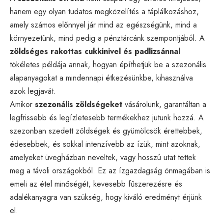
hanem egy olyan tudatos megközelítés a táplálkozáshoz,
amely számos előnnyel jár mind az egészségünk, mind a
környezetünk, mind pedig a pénztárcánk szempontjából. A
zöldséges rakottas cukkinivel és padlizsánnal
tökéletes példája annak, hogyan építhetjük be a szezonális
alapanyagokat a mindennapi étkezésünkbe, kihasználva
azok legjavát.
Amikor
szezonális zöldségeket
vásárolunk, garantáltan a
legfrissebb és legízletesebb termékekhez jutunk hozzá. A
szezonban szedett zöldségek és gyümölcsök érettebbek,
édesebbek, és sokkal intenzívebb az ízük, mint azoknak,
amelyeket üvegházban neveltek, vagy hosszú utat tettek
meg a távoli országokból. Ez az ízgazdagság önmagában is
emeli az étel minőségét, kevesebb fűszerezésre és
adalékanyagra van szükség, hogy kiváló eredményt érjünk
el.