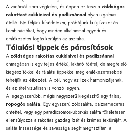
A variációk sora végtelen, és éppen ez teszi a
zöldséges
rakottast cukkinivel és padlizsánnal
olyan izgalmas
étellé. Ne féljünk kísérletezni, próbáljunk ki új ízeket és
kombinációkat, hogy minden alkalommal egyedi és
emlékezetes fogás kerüljön az asztalra.
Tálalási tippek és párosítások
A
zöldséges rakottas cukkinivel és padlizsánnal
önmagában is egy teljes értékű, laktató főétel, de megfelelő
kiegészítőkkel és tálalási tippekkel még emlékezetesebbé
tehetjük az étkezést. A cél, hogy az ízek harmonizáljanak,
és az étel vizuálisan is vonzó legyen.
A legegyszerűbb, mégis nagyszerű kiegészítő egy
friss,
ropogós saláta
. Egy egyszerű zöldsaláta, balzsamecetes
öntettel, vagy egy paradicsomos-uborkás saláta tökéletesen
ellensúlyozza a rakottas gazdag ízét és krémes textúráját. A
saláta frissessége és savassága segít megtisztítani a