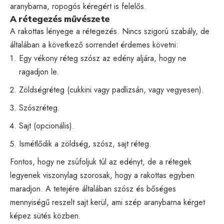
aranybarna, ropogós kéregért is felelős.
A rétegezés művészete
A rakottas lényege a rétegezés. Nincs szigorú szabály, de
általában a következő sorrendet érdemes követni:
Egy vékony réteg szósz az edény aljára, hogy ne
ragadjon le.
Zöldségréteg (cukkini vagy padlizsán, vagy vegyesen).
Szószréteg.
Sajt (opcionális).
Ismétlődik a zöldség, szósz, sajt réteg.
Fontos, hogy ne zsúfoljuk túl az edényt, de a rétegek
legyenek viszonylag szorosak, hogy a rakottas egyben
maradjon. A tetejére általában szósz és bőséges
mennyiségű reszelt sajt kerül, ami szép aranybarna kérget
képez sütés közben.