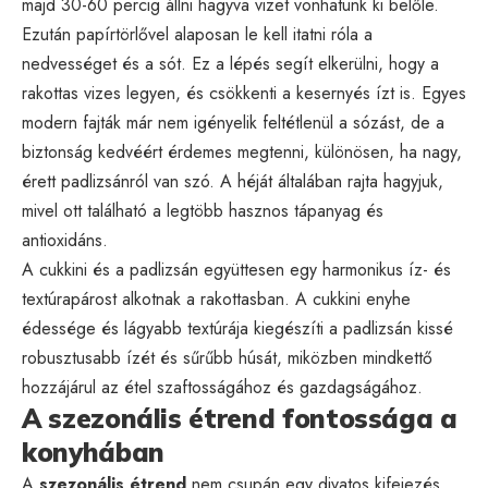
majd 30-60 percig állni hagyva vizet vonhatunk ki belőle.
Ezután papírtörlővel alaposan le kell itatni róla a
nedvességet és a sót. Ez a lépés segít elkerülni, hogy a
rakottas vizes legyen, és csökkenti a kesernyés ízt is. Egyes
modern fajták már nem igényelik feltétlenül a sózást, de a
biztonság kedvéért érdemes megtenni, különösen, ha nagy,
érett padlizsánról van szó. A héját általában rajta hagyjuk,
mivel ott található a legtöbb hasznos tápanyag és
antioxidáns.
A cukkini és a padlizsán együttesen egy harmonikus íz- és
textúrapárost alkotnak a rakottasban. A cukkini enyhe
édessége és lágyabb textúrája kiegészíti a padlizsán kissé
robusztusabb ízét és sűrűbb húsát, miközben mindkettő
hozzájárul az étel szaftosságához és gazdagságához.
A szezonális étrend fontossága a
konyhában
A
szezonális étrend
nem csupán egy divatos kifejezés,