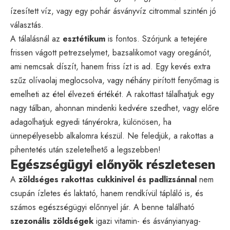
ízesített víz, vagy egy pohár ásványvíz citrommal szintén jó
választás.
A tálalásnál az
esztétikum
is fontos. Szórjunk a tetejére
frissen vágott petrezselymet, bazsalikomot vagy oregánót,
ami nemcsak díszít, hanem friss ízt is ad. Egy kevés extra
szűz olívaolaj meglocsolva, vagy néhány pirított fenyőmag is
emelheti az étel élvezeti értékét. A rakottast tálalhatjuk egy
nagy tálban, ahonnan mindenki kedvére szedhet, vagy előre
adagolhatjuk egyedi tányérokra, különösen, ha
ünnepélyesebb alkalomra készül. Ne feledjük, a rakottas a
pihentetés után szeletelhető a legszebben!
Egészségügyi előnyök részletesen
A
zöldséges rakottas cukkinivel és padlizsánnal
nem
csupán ízletes és laktató, hanem rendkívül tápláló is, és
számos egészségügyi előnnyel jár. A benne található
szezonális zöldségek
igazi vitamin- és ásványianyag-