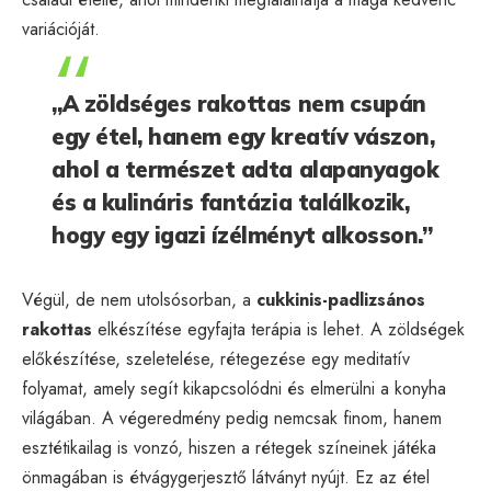
variációját.
„A zöldséges rakottas nem csupán
egy étel, hanem egy kreatív vászon,
ahol a természet adta alapanyagok
és a kulináris fantázia találkozik,
hogy egy igazi ízélményt alkosson.”
Végül, de nem utolsósorban, a
cukkinis-padlizsános
rakottas
elkészítése egyfajta terápia is lehet. A zöldségek
előkészítése, szeletelése, rétegezése egy meditatív
folyamat, amely segít kikapcsolódni és elmerülni a konyha
világában. A végeredmény pedig nemcsak finom, hanem
esztétikailag is vonzó, hiszen a rétegek színeinek játéka
önmagában is étvágygerjesztő látványt nyújt. Ez az étel