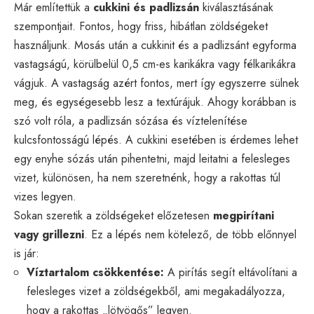
Már említettük a
cukkini és padlizsán
kiválasztásának
szempontjait. Fontos, hogy friss, hibátlan zöldségeket
használjunk. Mosás után a cukkinit és a padlizsánt egyforma
vastagságú, körülbelül 0,5 cm-es karikákra vagy félkarikákra
vágjuk. A vastagság azért fontos, mert így egyszerre sülnek
meg, és egységesebb lesz a textúrájuk. Ahogy korábban is
szó volt róla, a padlizsán sózása és víztelenítése
kulcsfontosságú lépés. A cukkini esetében is érdemes lehet
egy enyhe sózás után pihentetni, majd leitatni a felesleges
vizet, különösen, ha nem szeretnénk, hogy a rakottas túl
vizes legyen.
Sokan szeretik a zöldségeket előzetesen
megpirítani
vagy grillezni
. Ez a lépés nem kötelező, de több előnnyel
is jár:
Víztartalom csökkentése:
A pirítás segít eltávolítani a
felesleges vizet a zöldségekből, ami megakadályozza,
hogy a rakottas „lötyögős” legyen.