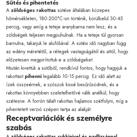
Sütés és pihentetés
A
zöldséges rakottas
sütése általában közepes
hőmérsékleten, 180-200°C-on történik, körülbelül 30-45
percig, vagy amíg a teteje aranybarna nem lesz, és a
zöldségek teljesen megpuhulnak. Ha a teteje túl gyorsan
barnulna, takarjuk le alufóliával. A sütési idő nagyban függ
az edény méretétől, a rétegek vastagságától és attól, hogy
előzetesen megpirítottuk-e a zöldségeket.
Miután kivettük a sütőből, rendkívül fontos, hogy hagyjuk a
rakottast
pihenni
legalább 10-15 percig. Ez idő alatt az
ízek összeérnek, a szószok kissé besűrűsödnek, és a
rakottas könnyebben szeletelhetővé válik anélkül, hogy
szétesne. A forrón tálalt rakottas hajlamos szétfolyni, míg a
pihentetett verzió szépen tartja az alakját.
Receptvariációk és személyre
szabás
A
zöldséges rakottas cukkinivel és padlizsánnal