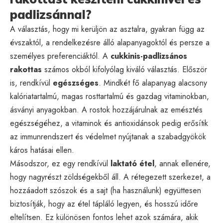
padlizsánnal?
A választás, hogy mi kerüljön az asztalra, gyakran függ az
évszaktól, a rendelkezésre álló alapanyagoktól és persze a
személyes preferenciáktól. A
cukkinis-padlizsános
rakottas
számos okból kifolyólag kiváló választás. Először
is, rendkívül
egészséges
. Mindkét fő alapanyag alacsony
kalóriatartalmú, magas rosttartalmú és gazdag vitaminokban,
ásványi anyagokban. A rostok hozzájárulnak az emésztés
egészségéhez, a vitaminok és antioxidánsok pedig erősítik
az immunrendszert és védelmet nyújtanak a szabadgyökök
káros hatásai ellen.
Másodszor, ez egy rendkívül
laktató étel
, annak ellenére,
hogy nagyrészt zöldségekből áll. A rétegezett szerkezet, a
hozzáadott szószok és a sajt (ha használunk) együttesen
biztosítják, hogy az étel tápláló legyen, és hosszú időre
eltelítsen. Ez különösen fontos lehet azok számára, akik