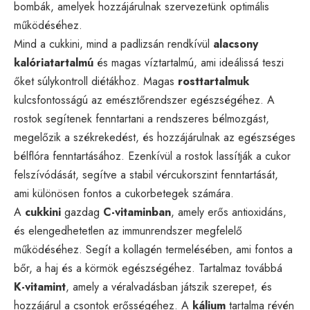
bombák, amelyek hozzájárulnak szervezetünk optimális
működéséhez.
Mind a cukkini, mind a padlizsán rendkívül
alacsony
kalóriatartalmú
és magas víztartalmú, ami ideálissá teszi
őket súlykontroll diétákhoz. Magas
rosttartalmuk
kulcsfontosságú az emésztőrendszer egészségéhez. A
rostok segítenek fenntartani a rendszeres bélmozgást,
megelőzik a székrekedést, és hozzájárulnak az egészséges
bélflóra fenntartásához. Ezenkívül a rostok lassítják a cukor
felszívódását, segítve a stabil vércukorszint fenntartását,
ami különösen fontos a cukorbetegek számára.
A
cukkini
gazdag
C-vitaminban
, amely erős antioxidáns,
és elengedhetetlen az immunrendszer megfelelő
működéséhez. Segít a kollagén termelésében, ami fontos a
bőr, a haj és a körmök egészségéhez. Tartalmaz továbbá
K-vitamint
, amely a véralvadásban játszik szerepet, és
hozzájárul a csontok erősségéhez. A
kálium
tartalma révén