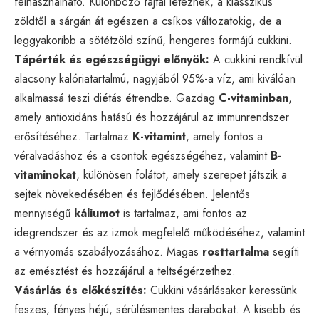
felhasználható. Különböző fajtái léteznek, a klasszikus
zöldtől a sárgán át egészen a csíkos változatokig, de a
leggyakoribb a sötétzöld színű, hengeres formájú cukkini.
Tápérték és egészségügyi előnyök:
A cukkini rendkívül
alacsony kalóriatartalmú, nagyjából 95%-a víz, ami kiválóan
alkalmassá teszi diétás étrendbe. Gazdag
C-vitaminban
,
amely antioxidáns hatású és hozzájárul az immunrendszer
erősítéséhez. Tartalmaz
K-vitamint
, amely fontos a
véralvadáshoz és a csontok egészségéhez, valamint
B-
vitaminokat
, különösen folátot, amely szerepet játszik a
sejtek növekedésében és fejlődésében. Jelentős
mennyiségű
káliumot
is tartalmaz, ami fontos az
idegrendszer és az izmok megfelelő működéséhez, valamint
a vérnyomás szabályozásához. Magas
rosttartalma
segíti
az emésztést és hozzájárul a teltségérzethez.
Vásárlás és előkészítés:
Cukkini vásárlásakor keressünk
feszes, fényes héjú, sérülésmentes darabokat. A kisebb és