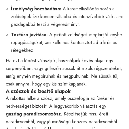
Ízmélység hozzáadása:
A karamellizálódás során a
zöldségek íze koncentráltabbá és intenzívebbé válik, ami
gazdagabbá teszi a végeredményt.
Textúra javítása:
A pirított zöldségek megtartják enyhe
ropogósságukat, ami kellemes kontrasztot ad a krémes
rétegekhez.
Ha ezt a lépést választjuk, használjunk kevés olajat egy
serpenyőben, vagy grillezőn süssük át a zöldségszeleteket,
amíg enyhén megpirulnak és megpuhulnak. Ne süssük túl,
csak annyira, hogy egy kis színt kapjanak.
A szószok és ízesítő alapok
A rakottas lelke a szósz, amely összefogja az ízeket és
nedvességet biztosít. A leggyakoribb választás egy
gazdag paradicsomszósz
. Készíthetjük friss, érett
paradicsomból, vagy jó minőségű konzerv paradicsomból.