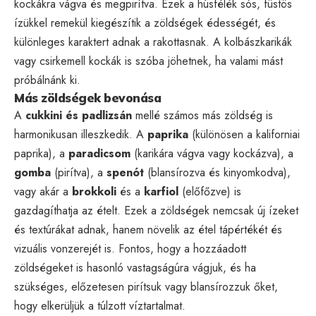
kockákra vágva és megpirítva. Ezek a húsfélék sós, füstös
ízükkel remekül kiegészítik a zöldségek édességét, és
különleges karaktert adnak a rakottasnak. A kolbászkarikák
vagy csirkemell kockák is szóba jöhetnek, ha valami mást
próbálnánk ki.
Más zöldségek bevonása
A
cukkini és padlizsán
mellé számos más zöldség is
harmonikusan illeszkedik. A
paprika
(különösen a kaliforniai
paprika), a
paradicsom
(karikára vágva vagy kockázva), a
gomba
(pirítva), a
spenót
(blansírozva és kinyomkodva),
vagy akár a
brokkoli
és a
karfiol
(előfőzve) is
gazdagíthatja az ételt. Ezek a zöldségek nemcsak új ízeket
és textúrákat adnak, hanem növelik az étel tápértékét és
vizuális vonzerejét is. Fontos, hogy a hozzáadott
zöldségeket is hasonló vastagságúra vágjuk, és ha
szükséges, előzetesen pirítsuk vagy blansírozzuk őket,
hogy elkerüljük a túlzott víztartalmat.