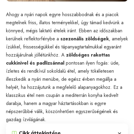
Ahogy a nyári napok egyre hosszabbodnak és a piacok
megtelnek friss, illatos terményekkel, úgy támad kedvünk a
könnyed, mégis laktató ételek iránt. Ebben az időszakban
kerülnek reflektorfénybe a
szezonális zöldségek
, amelyek
ízükkel, frissességükkel és tápanyagtartalmukkal egyaránt
hozzájárulnak jóllétünkhöz. A
zöldséges rakottas
cukkinivel és padlizsánnal
pontosan ilyen fogás: üde,
ízletes és rendkívül sokoldalú étel, amely tökéletesen
illeszkedik a nyári menübe, de egész évben megállja a
helyét, ha hozzájutunk a megfelelő alapanyagokhoz. Ez a
klasszikus étel nem csupán a mediterrán konyha kedvelt
darabja, hanem a magyar háztartásokban is egyre
népszerűbbé válik, köszönhetően egyszerűségének és
gazdag ízvilágának.
Cikk áttekintése