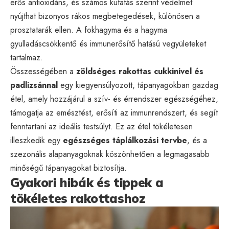
erős antioxidáns, és számos kutatás szerint védelmet
nyújthat bizonyos rákos megbetegedések, különösen a
prosztatarák ellen. A fokhagyma és a hagyma
gyulladáscsökkentő és immunerősítő hatású vegyületeket
tartalmaz.
Összességében a
zöldséges rakottas cukkinivel és
padlizsánnal
egy kiegyensúlyozott, tápanyagokban gazdag
étel, amely hozzájárul a szív- és érrendszer egészségéhez,
támogatja az emésztést, erősíti az immunrendszert, és segít
fenntartani az ideális testsúlyt. Ez az étel tökéletesen
illeszkedik egy
egészséges táplálkozási tervbe
, és a
szezonális alapanyagoknak köszönhetően a legmagasabb
minőségű tápanyagokat biztosítja.
Gyakori hibák és tippek a
tökéletes rakottashoz