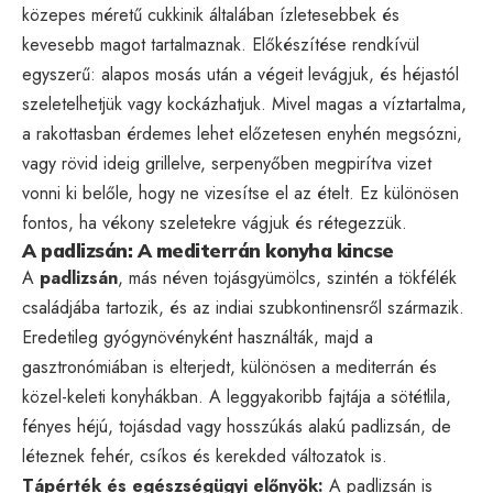
közepes méretű cukkinik általában ízletesebbek és
kevesebb magot tartalmaznak. Előkészítése rendkívül
egyszerű: alapos mosás után a végeit levágjuk, és héjastól
szeletelhetjük vagy kockázhatjuk. Mivel magas a víztartalma,
a rakottasban érdemes lehet előzetesen enyhén megsózni,
vagy rövid ideig grillelve, serpenyőben megpirítva vizet
vonni ki belőle, hogy ne vizesítse el az ételt. Ez különösen
fontos, ha vékony szeletekre vágjuk és rétegezzük.
A padlizsán: A mediterrán konyha kincse
A
padlizsán
, más néven tojásgyümölcs, szintén a tökfélék
családjába tartozik, és az indiai szubkontinensről származik.
Eredetileg gyógynövényként használták, majd a
gasztronómiában is elterjedt, különösen a mediterrán és
közel-keleti konyhákban. A leggyakoribb fajtája a sötétlila,
fényes héjú, tojásdad vagy hosszúkás alakú padlizsán, de
léteznek fehér, csíkos és kerekded változatok is.
Tápérték és egészségügyi előnyök:
A padlizsán is