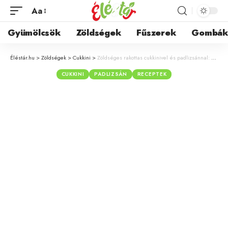
Aa
Gyümölcsök
Zöldségek
Fűszerek
Gombá
Éléstár.hu
>
Zöldségek
>
Cukkini
>
Zöldséges rakottas cukkinivel és padlizsánnal: Könnyű és laktató szezonális étel
CUKKINI
PADLIZSÁN
RECEPTEK