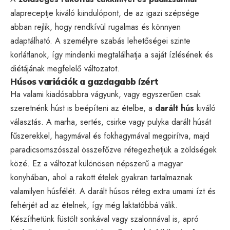
alapreceptje kiváló kiindulópont, de az igazi szépsége
abban rejlik, hogy rendkívül rugalmas és könnyen
adaptálható. A személyre szabás lehetőségei szinte
korlátlanok, így mindenki megtalálhatja a saját ízlésének és
diétájának megfelelő változatot.
Húsos variációk a gazdagabb ízért
Ha valami kiadósabbra vágyunk, vagy egyszerűen csak
szeretnénk húst is beépíteni az ételbe, a
darált hús
kiváló
választás. A marha, sertés, csirke vagy pulyka darált húsát
fűszerekkel, hagymával és fokhagymával megpirítva, majd
paradicsomszósszal összefőzve rétegezhetjük a zöldségek
közé. Ez a változat különösen népszerű a magyar
konyhában, ahol a rakott ételek gyakran tartalmaznak
valamilyen húsfélét. A darált húsos réteg extra umami ízt és
fehérjét ad az ételnek, így még laktatóbbá válik.
Készíthetünk füstölt sonkával vagy szalonnával is, apró