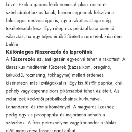
közé. Ezek a gabonafélék nemcsak plusz rostot és
szénhidrátot biztosítanak, hanem segítenek felszívni a
felesleges nedvességet is, így a rakottas állaga még
tökéletesebb lesz. Egy réteg rizs például különösen jó
választás, ha egy teljes értékű főételt szeretnénk készíteni
belőle.
Különleges fűszerezés és ízprofilok
A
fűszerezés
az, ami igazán egyedivé teheti a rakottast. A
klasszikus mediterrán fűszerek (bazsalikom, oregánó,
kakukkfű, rozmaring, fokhagyma) mellett érdemes
kísérletezni más ízvilágokkal is. Egy kis füstölt paprika, chili
pehely vagy cayenne bors pikánsabbá teheti az ételt. Az
indiai ízek kedvelői próbálkozhatnak kurkumával,
korianderrel és római köménnyel. A magyaros ízekhez
pedig egy kis pirospaprika és majoránna adható a
szószhoz. A friss petrezselyem vagy koriander a tálalás
előtt megszórva frissességet adhat.