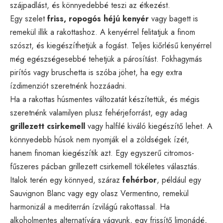
szájpadlást, és könnyedebbé teszi az étkezést.
Egy szelet
friss, ropogós héjú kenyér
vagy bagett is
remekül illik a rakottashoz. A kenyérrel felitatjuk a finom
szószt, és kiegészíthetjük a fogást. Teljes kiőrlésű kenyérrel
még egészségesebbé tehetjük a párosítást. Fokhagymás
pirítós vagy bruschetta is szóba jöhet, ha egy extra
ízdimenziót szeretnénk hozzáadni.
Ha a rakottas húsmentes változatát készítettük, és mégis
szeretnénk valamilyen plusz fehérjeforrást, egy adag
grillezett csirkemell
vagy halfilé kiváló kiegészítő lehet. A
könnyedebb húsok nem nyomják el a zöldségek ízét,
hanem finoman kiegészítik azt. Egy egyszerű citromos-
fűszeres pácban grillezett csirkemell tökéletes választás.
Italok terén egy könnyed, száraz
fehérbor
, például egy
Sauvignon Blanc vagy egy olasz Vermentino, remekül
harmonizál a mediterrán ízvilágú rakottassal. Ha
alkoholmentes alternatívára vágyunk, egy frissítő limonádé,