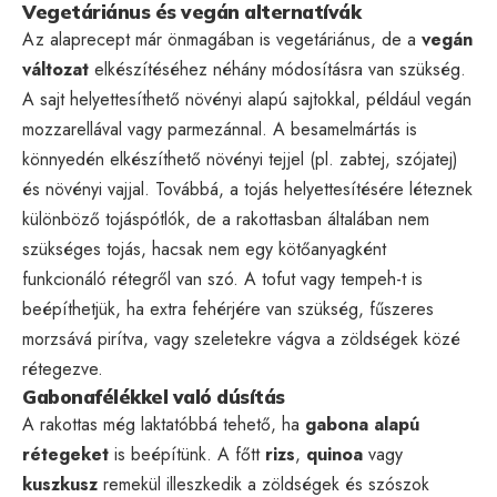
Vegetáriánus és vegán alternatívák
Az alaprecept már önmagában is vegetáriánus, de a
vegán
változat
elkészítéséhez néhány módosításra van szükség.
A sajt helyettesíthető növényi alapú sajtokkal, például vegán
mozzarellával vagy parmezánnal. A besamelmártás is
könnyedén elkészíthető növényi tejjel (pl. zabtej, szójatej)
és növényi vajjal. Továbbá, a tojás helyettesítésére léteznek
különböző tojáspótlók, de a rakottasban általában nem
szükséges tojás, hacsak nem egy kötőanyagként
funkcionáló rétegről van szó. A tofut vagy tempeh-t is
beépíthetjük, ha extra fehérjére van szükség, fűszeres
morzsává pirítva, vagy szeletekre vágva a zöldségek közé
rétegezve.
Gabonafélékkel való dúsítás
A rakottas még laktatóbbá tehető, ha
gabona alapú
rétegeket
is beépítünk. A főtt
rizs
,
quinoa
vagy
kuszkusz
remekül illeszkedik a zöldségek és szószok