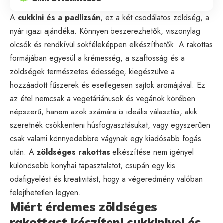
A
cukkini és a padlizsán
, ez a két csodálatos zöldség, a
nyár igazi ajándéka. Könnyen beszerezhetők, viszonylag
olcsók és rendkívül sokféleképpen elkészíthetők. A rakottas
formájában egyesül a krémesség, a szaftosság és a
zöldségek természetes édessége, kiegészülve a
hozzáadott fűszerek és esetlegesen sajtok aromájával. Ez
az étel nemcsak a vegetáriánusok és vegánok körében
népszerű, hanem azok számára is ideális választás, akik
szeretnék csökkenteni húsfogyasztásukat, vagy egyszerűen
csak valami könnyedebbre vágynak egy kiadósabb fogás
után. A
zöldséges rakottas
elkészítése nem igényel
különösebb konyhai tapasztalatot, csupán egy kis
odafigyelést és kreativitást, hogy a végeredmény valóban
felejthetetlen legyen.
Miért érdemes zöldséges
rakottast készíteni cukkinivel és