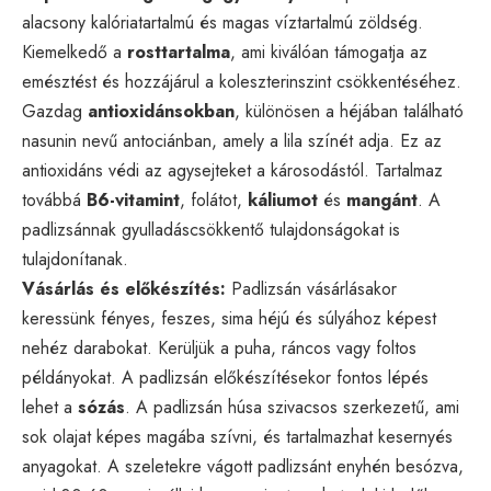
alacsony kalóriatartalmú és magas víztartalmú zöldség.
Kiemelkedő a
rosttartalma
, ami kiválóan támogatja az
emésztést és hozzájárul a koleszterinszint csökkentéséhez.
Gazdag
antioxidánsokban
, különösen a héjában található
nasunin nevű antociánban, amely a lila színét adja. Ez az
antioxidáns védi az agysejteket a károsodástól. Tartalmaz
továbbá
B6-vitamint
, folátot,
káliumot
és
mangánt
. A
padlizsánnak gyulladáscsökkentő tulajdonságokat is
tulajdonítanak.
Vásárlás és előkészítés:
Padlizsán vásárlásakor
keressünk fényes, feszes, sima héjú és súlyához képest
nehéz darabokat. Kerüljük a puha, ráncos vagy foltos
példányokat. A padlizsán előkészítésekor fontos lépés
lehet a
sózás
. A padlizsán húsa szivacsos szerkezetű, ami
sok olajat képes magába szívni, és tartalmazhat kesernyés
anyagokat. A szeletekre vágott padlizsánt enyhén besózva,