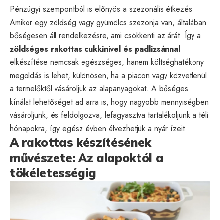
Pénzügyi szempontból is előnyös a szezonális étkezés.
Amikor egy zöldség vagy gyümölcs szezonja van, általában
bőségesen áll rendelkezésre, ami csökkenti az árát. Így a
zöldséges rakottas cukkinivel és padlizsánnal
elkészítése nemcsak egészséges, hanem költséghatékony
megoldás is lehet, különösen, ha a piacon vagy közvetlenül
a termelőktől vásároljuk az alapanyagokat. A bőséges
kínálat lehetőséget ad arra is, hogy nagyobb mennyiségben
vásároljunk, és feldolgozva, lefagyasztva tartalékoljunk a téli
hónapokra, így egész évben élvezhetjük a nyár ízeit.
A rakottas készítésének
művészete: Az alapoktól a
tökéletességig