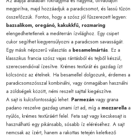
Az alapja általában fokhagyma és hagyma, olívaolajon
megpirítva, majd hozzáadjuk a paradicsomot, és lassú tűzön
összefőzzük. Fontos, hogy a szósz jól fűszerezett legyen:
bazsalikom, oregánó, kakukkfű, rozmaring
elengedhetetlenek a mediterrán ízvilághoz. Egy csipet
cukor segíthet kiegyensúlyozni a paradicsom savasságát.
Egy másik népszerű választás a
besamelmártás
. Ez a
klasszikus francia szósz vajas rántásból és tejből készül,
szerecsendióval ízesítve. Krémes textúrát és gazdag ízt
kölcsönöz az ételnek. Ha besamellel dolgozunk, érdemes a
paradicsomszósszal kombinálni, vagy önmagában használni
a zöldségek között, némi reszelt sajttal kiegészítve.
A sajt is kulcsfontosságú lehet.
Parmezán
vagy grana
padano reszelve gazdag umami ízt ad, míg a
mozzarella
a
nyúlós, krémes textúráért felel. Feta sajt vagy kecskesajt is
használható egy pikánsabb, sósabb íz eléréséhez. A sajt
nemcsak az ízért, hanem a rakottas tetején keletkező