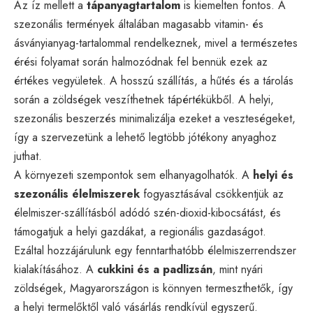
Az íz mellett a
tápanyagtartalom
is kiemelten fontos. A
szezonális termények általában magasabb vitamin- és
ásványianyag-tartalommal rendelkeznek, mivel a természetes
érési folyamat során halmozódnak fel bennük ezek az
értékes vegyületek. A hosszú szállítás, a hűtés és a tárolás
során a zöldségek veszíthetnek tápértékükből. A helyi,
szezonális beszerzés minimalizálja ezeket a veszteségeket,
így a szervezetünk a lehető legtöbb jótékony anyaghoz
juthat.
A környezeti szempontok sem elhanyagolhatók. A
helyi és
szezonális élelmiszerek
fogyasztásával csökkentjük az
élelmiszer-szállításból adódó szén-dioxid-kibocsátást, és
támogatjuk a helyi gazdákat, a regionális gazdaságot.
Ezáltal hozzájárulunk egy fenntarthatóbb élelmiszerrendszer
kialakításához. A
cukkini és a padlizsán
, mint nyári
zöldségek, Magyarországon is könnyen termeszthetők, így
a helyi termelőktől való vásárlás rendkívül egyszerű.