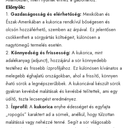
Előnyök:
1.
Gazdaságosság és elérhetőség:
Mexikóban és
Észak-Amerikában a kukorica rendkívül bőségesen és
olcsón hozzáférhető, szemben az árpával. Ez jelentősen
csökkentheti a sörgyártás költségeit, különösen a
nagytömegű termelés esetén.
2.
Könnyedség és frissesség:
A kukorica, mint
adalékanyag (adjunct), hozzájárul a sör könnyedebb
testéhez és frissebb ízprofiljához. Ez különösen kívánatos a
melegebb éghajlatú országokban, ahol a frissítő, könnyen
iható sörök a legnépszerűbbek. A kukoricával készült sörök
gyakran kevésbé malátásak és kevésbé telítettek, ami egy
üdítő, tiszta lecsengést eredményez.
3.
Ízprofil:
A
kukorica
enyhe édességet és egyfajta
„ropogós” karaktert ad a sörnek, anélkül, hogy túlzottan
malátássá vagy nehézzé tenné. Segít a sör világosabb