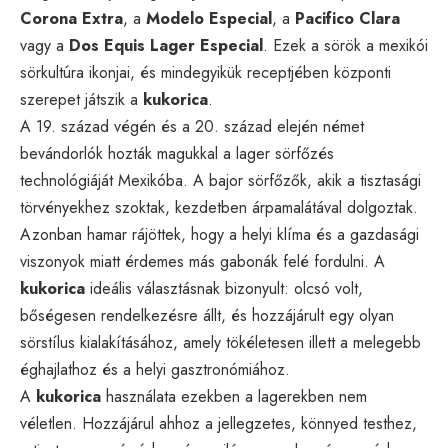
Corona Extra
, a
Modelo Especial
, a
Pacifico Clara
vagy a
Dos Equis Lager Especial
. Ezek a sörök a mexikói
sörkultúra ikonjai, és mindegyikük receptjében központi
szerepet játszik a
kukorica
.
A 19. század végén és a 20. század elején német
bevándorlók hozták magukkal a lager sörfőzés
technológiáját Mexikóba. A bajor sörfőzők, akik a tisztasági
törvényekhez szoktak, kezdetben árpamalátával dolgoztak.
Azonban hamar rájöttek, hogy a helyi klíma és a gazdasági
viszonyok miatt érdemes más gabonák felé fordulni. A
kukorica
ideális választásnak bizonyult: olcsó volt,
bőségesen rendelkezésre állt, és hozzájárult egy olyan
sörstílus kialakításához, amely tökéletesen illett a melegebb
éghajlathoz és a helyi gasztronómiához.
A
kukorica
használata ezekben a lagerekben nem
véletlen. Hozzájárul ahhoz a jellegzetes, könnyed testhez,