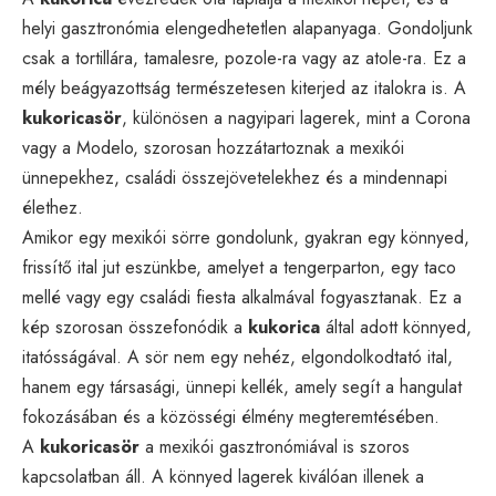
helyi gasztronómia elengedhetetlen alapanyaga. Gondoljunk
csak a tortillára, tamalesre, pozole-ra vagy az atole-ra. Ez a
mély beágyazottság természetesen kiterjed az italokra is. A
kukoricasör
, különösen a nagyipari lagerek, mint a Corona
vagy a Modelo, szorosan hozzátartoznak a mexikói
ünnepekhez, családi összejövetelekhez és a mindennapi
élethez.
Amikor egy mexikói sörre gondolunk, gyakran egy könnyed,
frissítő ital jut eszünkbe, amelyet a tengerparton, egy taco
mellé vagy egy családi fiesta alkalmával fogyasztanak. Ez a
kép szorosan összefonódik a
kukorica
által adott könnyed,
itatósságával. A sör nem egy nehéz, elgondolkodtató ital,
hanem egy társasági, ünnepi kellék, amely segít a hangulat
fokozásában és a közösségi élmény megteremtésében.
A
kukoricasör
a mexikói gasztronómiával is szoros
kapcsolatban áll. A könnyed lagerek kiválóan illenek a