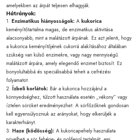
amelyekben az árpát teljesen elhagyják.
Hátrányok:
1.
Enzimatikus hiányosságok:
A
kukorica
keményítőtartalma magas, de enzimatikus aktivitása
alacsonyabb, mint a malátázott árpának. Ez azt jelenti, hogy
a kukorica keményítőjének cukorrá alakításához általában
szükség van külső enzimekre, vagy nagy mennyiségű
malátázott árpára, amely elegendő enzimet biztosít. Ez
bonyolultabbá és speciálisabbá teheti a cefrézési
folyamatot.
2.
Ízbeli korlátok:
Bár a kukorica hozzájárul a
könnyedséghez, túlzott használata esetén „vékony” vagy
íztelen söröket eredményezhet. A sörfőzőknek gondosan
kell egyensúlyozniuk az arányokat, hogy elkerüljék a
karakterhiányt.
3.
Haze (ködösség):
A kukoricapehely használata
növelheti a sör fehérje- és polifenol tartalmát, ami