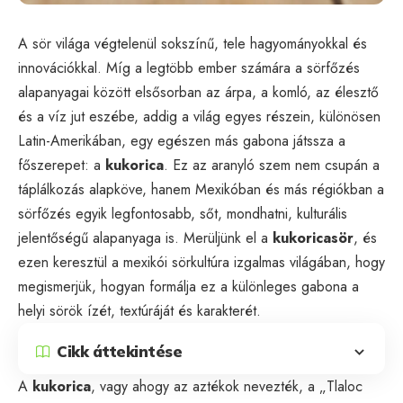
A sör világa végtelenül sokszínű, tele hagyományokkal és
innovációkkal. Míg a legtöbb ember számára a sörfőzés
alapanyagai között elsősorban az árpa, a komló, az élesztő
és a víz jut eszébe, addig a világ egyes részein, különösen
Latin-Amerikában, egy egészen más gabona játssza a
főszerepet: a
kukorica
. Ez az aranyló szem nem csupán a
táplálkozás alapköve, hanem Mexikóban és más régiókban a
sörfőzés egyik legfontosabb, sőt, mondhatni, kulturális
jelentőségű alapanyaga is. Merüljünk el a
kukoricasör
, és
ezen keresztül a mexikói sörkultúra izgalmas világában, hogy
megismerjük, hogyan formálja ez a különleges gabona a
helyi sörök ízét, textúráját és karakterét.
Cikk áttekintése
A
kukorica
, vagy ahogy az aztékok nevezték, a „Tlaloc