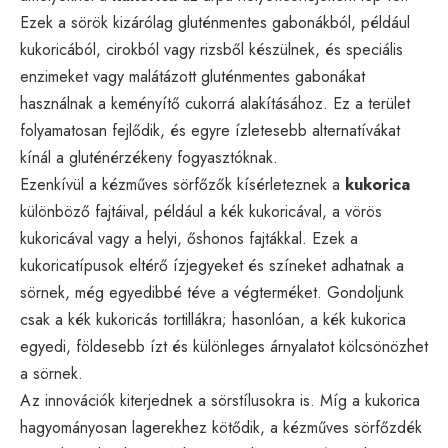
Ezek a sörök kizárólag gluténmentes gabonákból, például
kukoricából, cirokból vagy rizsből készülnek, és speciális
enzimeket vagy malátázott gluténmentes gabonákat
használnak a keményítő cukorrá alakításához. Ez a terület
folyamatosan fejlődik, és egyre ízletesebb alternatívákat
kínál a gluténérzékeny fogyasztóknak.
Ezenkívül a kézműves sörfőzők kísérleteznek a
kukorica
különböző fajtáival, például a kék kukoricával, a vörös
kukoricával vagy a helyi, őshonos fajtákkal. Ezek a
kukoricatípusok eltérő ízjegyeket és színeket adhatnak a
sörnek, még egyedibbé téve a végterméket. Gondoljunk
csak a kék kukoricás tortillákra; hasonlóan, a kék kukorica
egyedi, földesebb ízt és különleges árnyalatot kölcsönözhet
a sörnek.
Az innovációk kiterjednek a sörstílusokra is. Míg a kukorica
hagyományosan lagerekhez kötődik, a kézműves sörfőzdék