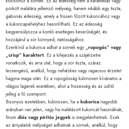
kölcsönöz a sörnek. Ez az édesség nem a karamellás vagy
pörkölt malátára jellemző mélység, hanem inkább egy tiszta,
gabonás édesség, amely a frissen főzött kukoricához vagy
a kukoricapehelyhez hasonlítható. Ez az édesség
kiegyensúlyozza a komló esetleges keserűségét, és
hozzájárul a sör könnyed, itatósságához.
Ezenkívül a kukorica adhat a sörnek egy
„ropogós” vagy
„crisp” karaktert
. Ez a kifejezés a szájérzetre
vonatkozik, és arra utal, hogy a sör tiszta, száraz
lecsengésű, anélkül, hogy nehézkes vagy ragacsos érzetet
hagyna maga után. Ez a ropogósság különösen kívánatos a
világos lagerek esetében, ahol a frissesség és az üdítő
jelleg a fő szempont.
Bizonyos esetekben, különösen, ha a
kukorica
nagyobb
arányban van jelen, vagy ha malátázott kukoricát használnak,
finom
diós vagy pirítós jegyek
is megjelenhetnek. Ezek
az árnyalatok mélységet adhatnak a sörnek, anélkül, hogy