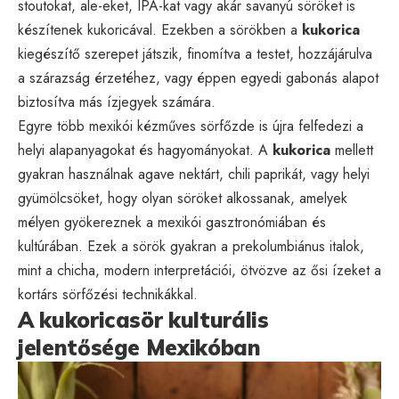
stoutokat, ale-eket, IPA-kat vagy akár savanyú söröket is
készítenek kukoricával. Ezekben a sörökben a
kukorica
kiegészítő szerepet játszik, finomítva a testet, hozzájárulva
a szárazság érzetéhez, vagy éppen egyedi gabonás alapot
biztosítva más ízjegyek számára.
Egyre több mexikói kézműves sörfőzde is újra felfedezi a
helyi alapanyagokat és hagyományokat. A
kukorica
mellett
gyakran használnak agave nektárt, chili paprikát, vagy helyi
gyümölcsöket, hogy olyan söröket alkossanak, amelyek
mélyen gyökereznek a mexikói gasztronómiában és
kultúrában. Ezek a sörök gyakran a prekolumbiánus italok,
mint a chicha, modern interpretációi, ötvözve az ősi ízeket a
kortárs sörfőzési technikákkal.
A kukoricasör kulturális
jelentősége Mexikóban