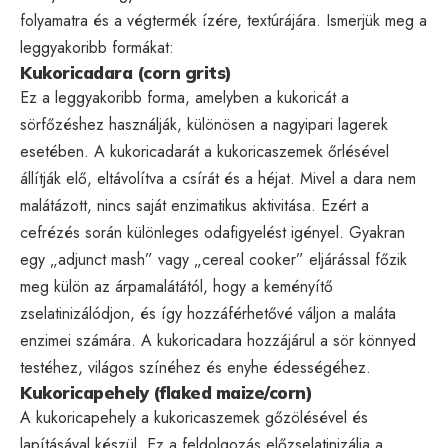
folyamatra és a végtermék ízére, textúrájára. Ismerjük meg a
leggyakoribb formákat:
Kukoricadara (corn grits)
Ez a leggyakoribb forma, amelyben a kukoricát a
sörfőzéshez használják, különösen a nagyipari lagerek
esetében. A kukoricadarát a kukoricaszemek őrlésével
állítják elő, eltávolítva a csírát és a héjat. Mivel a dara nem
malátázott, nincs saját enzimatikus aktivitása. Ezért a
cefrézés során különleges odafigyelést igényel. Gyakran
egy „adjunct mash” vagy „cereal cooker” eljárással főzik
meg külön az árpamalátától, hogy a keményítő
zselatinizálódjon, és így hozzáférhetővé váljon a maláta
enzimei számára. A kukoricadara hozzájárul a sör könnyed
testéhez, világos színéhez és enyhe édességéhez.
Kukoricapehely (flaked maize/corn)
A kukoricapehely a kukoricaszemek gőzölésével és
lapításával készül. Ez a feldolgozás előzselatinizálja a