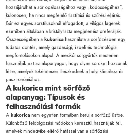
hozzájárulhat a sör opálosságához vagy „ködösségéhez”,
különösen, ha nincs megfelelő tisztítási és szűrési eljárás.
Bár ez egyes sörstílusoknál elfogadott, a világos lagerek
esetében általában a kristálytiszta megjelenést preferálják.
Összességében a
kukorica
használata a sörfőzésben egy
tudatos döntés, amely gazdasági, ízbeli és technológiai
megfontolásokon alapul. A mexikói sörgyártók mesterien
használják ezt az alapanyagot, hogy olyan söröket hozzanak
létre, amelyek tökéletesen illeszkednek a helyi klímához és
gasztronómiához.
A kukorica mint sörfőző
alapanyag: Típusok és
felhasználási formák
A
kukorica
nem egyetlen formában kerül a sörfőző üstbe.
Különböző feldolgozási módokon keresztül használják fel,
amelyek mindegyike eltérő hatással van a sörfőzési