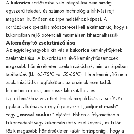
A
kukorica
sörfőzésbe való integrálása nem mindig
egyszerű feladat, és számos technológiai kihívást rejt
magában, különösen az árpa malátához képest. A
sörfőzőknek speciális módszereket kell alkalmazniuk, hogy a
kukoricában rejlő potenciált maximálisan kihasználhassák.
A keményítő zselatinizálása
Az egyik legnagyobb kihívás a
kukorica
keményítőjének
zselatinizálása. A kukoricában lévő keményítőszemcsék
magasabb hőmérsékleten zselatinizálódnak, mint az árpában
találhatóak (kb. 65-75°C vs. 55-65°C). Ha a keményítő nem
zselatinizálódik megfelelően, az enzimek nem tudják
lebontani cukorrá, ami rossz kihozatalhoz és
ízproblémákhoz vezethet. Ennek megoldására a sörfőzők
gyakran alkalmaznak egy úgynevezett
„adjunct mash”
vagy
„cereal cooker”
eljárást. Ebben a folyamatban a
kukoricadarát vagy kukoricalisztet vízzel keverik, és külön
főzik magasabb hőmérsékleten (akár forráspontig), hogy a