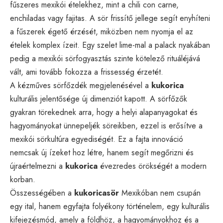
fűszeres mexikói ételekhez, mint a chili con carne,
enchiladas vagy fajitas. A sör frissítő jellege segít enyhíteni
a fűszerek égető érzését, miközben nem nyomja el az
ételek komplex ízeit. Egy szelet lime-mal a palack nyakában
pedig a mexikói sörfogyasztás szinte kötelező rituáléjává
vált, ami tovább fokozza a frissesség érzetét.
A kézműves sörfőzdék megjelenésével a
kukorica
kulturális jelentősége új dimenziót kapott. A sörfőzők
gyakran törekednek arra, hogy a helyi alapanyagokat és
hagyományokat ünnepeljék söreikben, ezzel is erősítve a
mexikói sörkultúra egyediségét. Ez a fajta innováció
nemcsak új ízeket hoz létre, hanem segít megőrizni és
újraértelmezni a
kukorica
évezredes örökségét a modern
korban.
Összességében a
kukoricasör
Mexikóban nem csupán
egy ital, hanem egyfajta folyékony történelem, egy kulturális
kifejezésmód, amely a földhöz, a hagyományokhoz és a