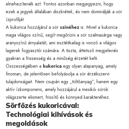
elnehezítenék azt. Fontos azonban megjegyezni, hogy
ezek a jegyek általában diszkrétek, és nem dominálják a sör
ízprofilját.
A kukorica hozzájárul a sör
színéhez
is. Mivel a kukorica
maga világos színű, segít megőrizni a sör szalmasárga vagy
aranyszínű árnyalatát, ami esztétikailag is vonzó a világos
lagerek fogyasztói számára. A tiszta, áttetsző megjelenés
gyakran a frissesség és a minőség érzetét kelti.
Összességében a
kukorica
egy olyan alapanyag, amely
finoman, de jelentősen befolyásolja a sör érzékszervi
tulajdonságait. Nem csupán egy „töltőanyag”, hanem egy
aktív ízkomponens, amely hozzájárul a mexikói sörök
világszerte elismert, frissítő és könnyed karakteréhez.
Sörfőzés kukoricával:
Technológiai kihívások és
megoldások