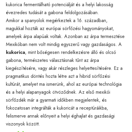
kukorica fermentálható potenciálját és a helyi lakosság
évezredes tudását a gabona feldolgozásában.
Amikor a spanyolok megérkeztek a 16. században,
magukkal hozták az európai sörfőzési hagyományokat,
amelyek árpa alapúak voltak. Azonban az árpa termesztése
Mexikóban nem volt mindig egyszerű vagy gazdaságos. A
kukorica
, mint bőségesen rendelkezésre álló és olcsó
gabona, természetes választásnak tűnt az árpa
kiegészítésére, vagy akár részleges helyettesítésére. Ez a
pragmatikus döntés hozta létre azt a hibrid sörfőzési
kultúrát, amelyet ma ismerünk, ahol az európai technológia
és a helyi alapanyagok ötvöződnek. Az első mexikói
sörfőzdék már a gyarmati időkben megjelentek, és
fokozatosan integrálták a kukoricát a receptúráikba,
felismerve annak előnyeit a helyi éghajlat és gazdasági
viszonyok között.