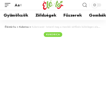
Aa
Gyümölcsök
Zöldségek
Fűszerek
Gombá
Éléstár.hu
>
Kukorica
>
Kukoricasör: Ismerd meg a mexikói sörfőzés különleges alapanyagát!
KUKORICA