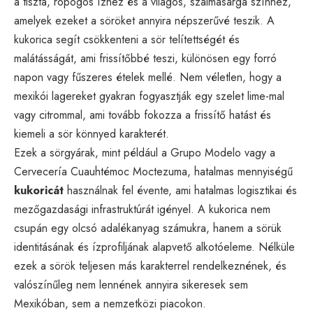
a tiszta, ropogós ízhez és a világos, szalmasárga színhez,
amelyek ezeket a söröket annyira népszerűvé teszik. A
kukorica segít csökkenteni a sör telítettségét és
malátásságát, ami frissítőbbé teszi, különösen egy forró
napon vagy fűszeres ételek mellé. Nem véletlen, hogy a
mexikói lagereket gyakran fogyasztják egy szelet lime-mal
vagy citrommal, ami tovább fokozza a frissítő hatást és
kiemeli a sör könnyed karakterét.
Ezek a sörgyárak, mint például a Grupo Modelo vagy a
Cervecería Cuauhtémoc Moctezuma, hatalmas mennyiségű
kukoricát
használnak fel évente, ami hatalmas logisztikai és
mezőgazdasági infrastruktúrát igényel. A kukorica nem
csupán egy olcsó adalékanyag számukra, hanem a sörük
identitásának és ízprofiljának alapvető alkotóeleme. Nélküle
ezek a sörök teljesen más karakterrel rendelkeznének, és
valószínűleg nem lennének annyira sikeresek sem
Mexikóban, sem a nemzetközi piacokon.