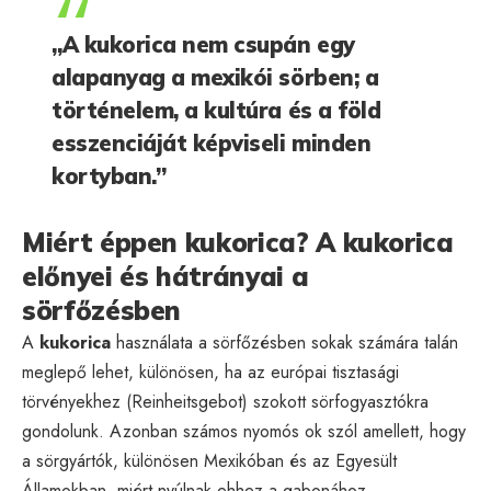
„A kukorica nem csupán egy
alapanyag a mexikói sörben; a
történelem, a kultúra és a föld
esszenciáját képviseli minden
kortyban.”
Miért éppen kukorica? A kukorica
előnyei és hátrányai a
sörfőzésben
A
kukorica
használata a sörfőzésben sokak számára talán
meglepő lehet, különösen, ha az európai tisztasági
törvényekhez (Reinheitsgebot) szokott sörfogyasztókra
gondolunk. Azonban számos nyomós ok szól amellett, hogy
a sörgyártók, különösen Mexikóban és az Egyesült
Államokban, miért nyúlnak ehhez a gabonához.