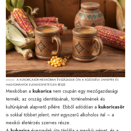
A KUKORICASÖR MEXIKÓBAN ÉVSZÁZADOK ÓTA A KÖZÖSSÉGI ÜNNEPEK ÉS
HAGYOMÁNYOK ELENGEDHETETLEN RÉSZE.
Mexikóban a
kukorica
nem csupán egy mezőgazdasági
termék; az ország identitásának, történelmének és
kultúrájának alapvető pillére. Ebből adódóan a
kukoricasör
is sokkal többet jelent, mint egyszerű alkoholos ital – a
mexikói életérzés szerves része.
A
kukorica
évezredek óta táplálja a mexikói népet, és a