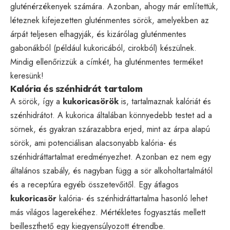
gluténérzékenyek számára. Azonban, ahogy már említettük,
léteznek kifejezetten gluténmentes sörök, amelyekben az
árpát teljesen elhagyják, és kizárólag gluténmentes
gabonákból (például kukoricából, cirokból) készülnek.
Mindig ellenőrizzük a címkét, ha gluténmentes terméket
keresünk!
Kalória és szénhidrát tartalom
A sörök, így a
kukoricasörök
is, tartalmaznak kalóriát és
szénhidrátot. A kukorica általában könnyedebb testet ad a
sörnek, és gyakran szárazabbra erjed, mint az árpa alapú
sörök, ami potenciálisan alacsonyabb kalória- és
szénhidráttartalmat eredményezhet. Azonban ez nem egy
általános szabály, és nagyban függ a sör alkoholtartalmától
és a receptúra egyéb összetevőitől. Egy átlagos
kukoricasör
kalória- és szénhidráttartalma hasonló lehet
más világos lagerekéhez. Mértékletes fogyasztás mellett
beilleszthető egy kiegyensúlyozott étrendbe.