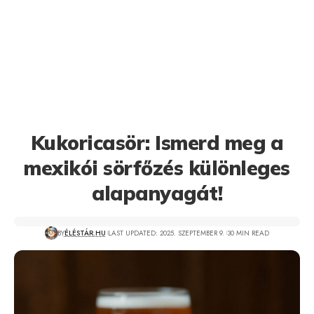
Kukoricasör: Ismerd meg a
mexikói sörfőzés különleges
alapanyagát!
BY
ÉLÉSTÁR.HU
LAST UPDATED: 2025. SZEPTEMBER 9.
30 MIN READ