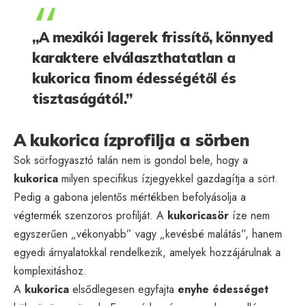
„A mexikói lagerek frissítő, könnyed
karaktere elválaszthatatlan a
kukorica finom édességétől és
tisztaságától.”
A kukorica ízprofilja a sörben
Sok sörfogyasztó talán nem is gondol bele, hogy a
kukorica
milyen specifikus ízjegyekkel gazdagítja a sört.
Pedig a gabona jelentős mértékben befolyásolja a
végtermék szenzoros profilját. A
kukoricasör
íze nem
egyszerűen „vékonyabb” vagy „kevésbé malátás”, hanem
egyedi árnyalatokkal rendelkezik, amelyek hozzájárulnak a
komplexitáshoz.
A
kukorica
elsődlegesen egyfajta
enyhe édességet