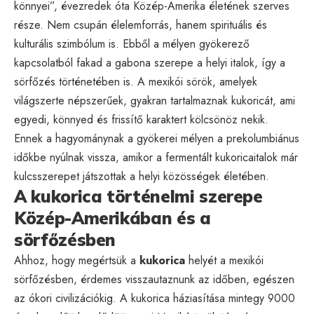
könnyei”, évezredek óta Közép-Amerika életének szerves
része. Nem csupán élelemforrás, hanem spirituális és
kulturális szimbólum is. Ebből a mélyen gyökerező
kapcsolatból fakad a gabona szerepe a helyi italok, így a
sörfőzés történetében is. A mexikói sörök, amelyek
világszerte népszerűek, gyakran tartalmaznak kukoricát, ami
egyedi, könnyed és frissítő karaktert kölcsönöz nekik.
Ennek a hagyománynak a gyökerei mélyen a prekolumbiánus
időkbe nyúlnak vissza, amikor a fermentált kukoricaitalok már
kulcsszerepet játszottak a helyi közösségek életében.
A kukorica történelmi szerepe
Közép-Amerikában és a
sörfőzésben
Ahhoz, hogy megértsük a
kukorica
helyét a mexikói
sörfőzésben, érdemes visszautaznunk az időben, egészen
az ókori civilizációkig. A kukorica háziasítása mintegy 9000