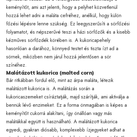
keményítőt, ami azt jelenti, hogy a pelyhet közvetlenül
hozzá lehet adni a maláta cefréhez, anélkül, hogy külön
főzési lépésre lenne szükség. Ez leegyszerűsíti a sörfőzési
folyamatot, és népszerűvé teszi a házi sörfőzők és a kisebb
kézműves sörfőzdék körében is. A kukoricapehely
hasonlóan a darához, könnyed testet és tiszta ízt ad a
sörnek, miközben nem járul hozzá jelentősen a sör
színéhez.
Malátázott kukorica (malted corn)
Bár ritkábban fordul elő, mint az árpa maláta, létezik
malátázott kukorica is. A malátázás során a
kukoricaszemeket csíráztatják, majd szárítják, ami aktiválja a
bennük lévő enzimeket. Ez a forma önmagában is képes a
keményítőt cukorrá alakítani, így önállóan vagy más
malátákkal együtt is használható. A malátázott kukorica
egyedi, gyakran diósabb, komplexebb ízjegyeket adhat a