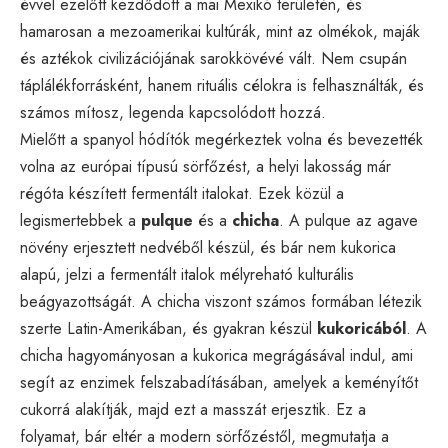
évvel ezelőtt kezdődött a mai Mexikó területén, és
hamarosan a mezoamerikai kultúrák, mint az olmékok, maják
és aztékok civilizációjának sarokkövévé vált. Nem csupán
táplálékforrásként, hanem rituális célokra is felhasználták, és
számos mítosz, legenda kapcsolódott hozzá.
Mielőtt a spanyol hódítók megérkeztek volna és bevezették
volna az európai típusú sörfőzést, a helyi lakosság már
régóta készített fermentált italokat. Ezek közül a
legismertebbek a
pulque
és a
chicha
. A pulque az agave
növény erjesztett nedvéből készül, és bár nem kukorica
alapú, jelzi a fermentált italok mélyreható kulturális
beágyazottságát. A chicha viszont számos formában létezik
szerte Latin-Amerikában, és gyakran készül
kukoricából
. A
chicha hagyományosan a kukorica megrágásával indul, ami
segít az enzimek felszabadításában, amelyek a keményítőt
cukorrá alakítják, majd ezt a masszát erjesztik. Ez a
folyamat, bár eltér a modern sörfőzéstől, megmutatja a