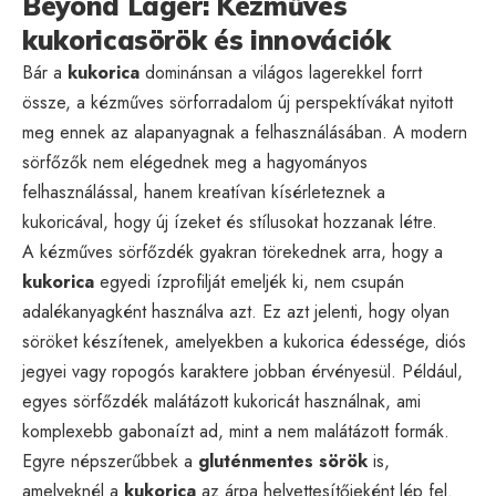
Beyond Lager: Kézműves
kukoricasörök és innovációk
Bár a
kukorica
dominánsan a világos lagerekkel forrt
össze, a kézműves sörforradalom új perspektívákat nyitott
meg ennek az alapanyagnak a felhasználásában. A modern
sörfőzők nem elégednek meg a hagyományos
felhasználással, hanem kreatívan kísérleteznek a
kukoricával, hogy új ízeket és stílusokat hozzanak létre.
A kézműves sörfőzdék gyakran törekednek arra, hogy a
kukorica
egyedi ízprofilját emeljék ki, nem csupán
adalékanyagként használva azt. Ez azt jelenti, hogy olyan
söröket készítenek, amelyekben a kukorica édessége, diós
jegyei vagy ropogós karaktere jobban érvényesül. Például,
egyes sörfőzdék malátázott kukoricát használnak, ami
komplexebb gabonaízt ad, mint a nem malátázott formák.
Egyre népszerűbbek a
gluténmentes sörök
is,
amelyeknél a
kukorica
az árpa helyettesítőjeként lép fel.