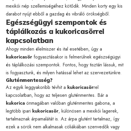
mexikói nép szellemiségéhez kötődik. Minden korty egy kis
darabot nyújt ebből a gazdag és vibráló örökségből.
Egészségügyi szempontok és
táplálkozás a kukoricasörrel
kapcsolatban
Ahogy minden élelmiszer és ital esetében, úgy a
kukoricasör
fogyasztásakor is felmerülnek egészségügyi
és táplálkozási szempontok. Fontos, hogy tisztán lássuk, mit
is fogyasztunk, és milyen hatással lehet az szervezetünkre.
Gluténmentesség?
Az egyik leggyakoribb tévhit a
kukoricasör
rel
kapcsolatban, hogy az teljesen gluténmentes. Bár a
kukorica
önmagában valóban gluténmentes gabona, a
legtöbb ipari
kukoricasör
, különösen a mexikói lagerek,
tartalmaznak árpamalátát is. Az árpa glutént tartalmaz, így
ezek a sörök nem alkalmasak cöliákiában szenvedők vagy