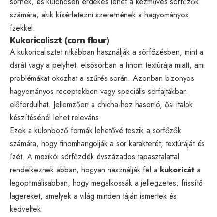
sörnek, és különösen érdekes lehet a kézműves sörfőzők
számára, akik kísérletezni szeretnének a hagyományos
ízekkel.
Kukoricaliszt (corn flour)
A kukoricalisztet ritkábban használják a sörfőzésben, mint a
darát vagy a pelyhet, elsősorban a finom textúrája miatt, ami
problémákat okozhat a szűrés során. Azonban bizonyos
hagyományos receptekben vagy speciális sörfajtákban
előfordulhat. Jellemzően a chicha-hoz hasonló, ősi italok
készítésénél lehet releváns.
Ezek a különböző formák lehetővé teszik a sörfőzők
számára, hogy finomhangolják a sör karakterét, textúráját és
ízét. A mexikói sörfőzdék évszázados tapasztalattal
rendelkeznek abban, hogyan használják fel a
kukoricát
a
legoptimálisabban, hogy megalkossák a jellegzetes, frissítő
lagereket, amelyek a világ minden táján ismertek és
kedveltek.