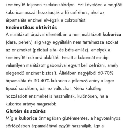
keményítő teljesen zselatinizálódjon. Ezt követően a megfőtt
kukoricamasszát hozzáadják a fő cefréhez, ahol az
árpamaláta enzimei elvégzik a cukrosítást.
Enzimatikus aktivitás
A malátázott árpával ellentétben a nem malátázott
kukorica
(dara, pehely) alig vagy egyáltalán nem tartalmazza azokat
az enzimeket (például alfa- és béta-amiláz), amelyek a
keményítőt cukorrá alakítják. Emiatt a kukoricát mindig
valamilyen malátázott gabonával együtt kell cefrézni, amely
elegendő enzimet biztosít. Általában nagyjából 60-70%
árpamaláta és 30-40% kukorica a jellemző arány a lager
típusú sörökben, bár ez változhat. Néha külsőleg
hozzáadott enzimeket is használnak, különösen, ha a
kukorica aránya magasabb.
Glutén és szűrés
Míg a
kukorica
önmagában gluténmentes, a hagyományos
sörfőzésben árpamalátával együtt használják, így a