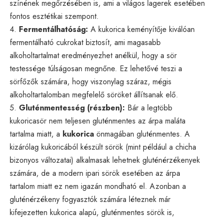
színének megőrzésében is, ami a világos lagerek esetében
fontos esztétikai szempont.
4.
Fermentálhatóság:
A kukorica keményítője kiválóan
fermentálható cukrokat biztosít, ami magasabb
alkoholtartalmat eredményezhet anélkül, hogy a sör
testessége túlságosan megnőne. Ez lehetővé teszi a
sörfőzők számára, hogy viszonylag száraz, mégis
alkoholtartalomban megfelelő söröket állítsanak elő.
5.
Gluténmentesség (részben):
Bár a legtöbb
kukoricasör nem teljesen gluténmentes az árpa maláta
tartalma miatt, a
kukorica
önmagában gluténmentes. A
kizárólag kukoricából készült sörök (mint például a chicha
bizonyos változatai) alkalmasak lehetnek gluténérzékenyek
számára, de a modern ipari sörök esetében az árpa
tartalom miatt ez nem igazán mondható el. Azonban a
gluténérzékeny fogyasztók számára léteznek már
kifejezetten kukorica alapú, gluténmentes sörök is,