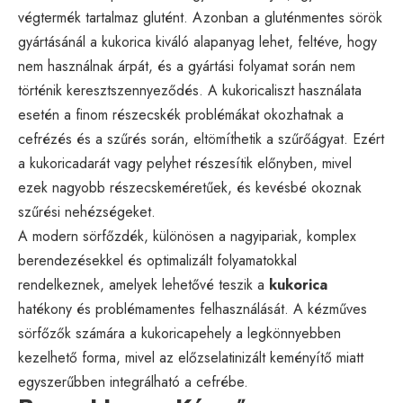
végtermék tartalmaz glutént. Azonban a gluténmentes sörök
gyártásánál a kukorica kiváló alapanyag lehet, feltéve, hogy
nem használnak árpát, és a gyártási folyamat során nem
történik keresztszennyeződés. A kukoricaliszt használata
esetén a finom részecskék problémákat okozhatnak a
cefrézés és a szűrés során, eltömíthetik a szűrőágyat. Ezért
a kukoricadarát vagy pelyhet részesítik előnyben, mivel
ezek nagyobb részecskeméretűek, és kevésbé okoznak
szűrési nehézségeket.
A modern sörfőzdék, különösen a nagyipariak, komplex
berendezésekkel és optimalizált folyamatokkal
rendelkeznek, amelyek lehetővé teszik a
kukorica
hatékony és problémamentes felhasználását. A kézműves
sörfőzők számára a kukoricapehely a legkönnyebben
kezelhető forma, mivel az előzselatinizált keményítő miatt
egyszerűbben integrálható a cefrébe.