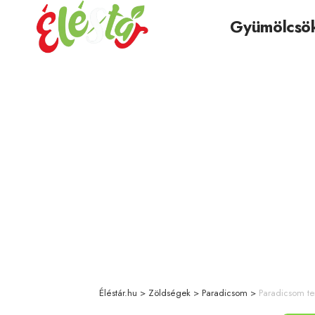
Gyümölcsö
Éléstár.hu
>
Zöldségek
>
Paradicsom
>
Paradicsom t