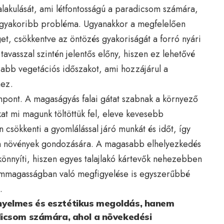
alakulását, ami létfontosságú a paradicsom számára,
eggyakoribb probléma. Ugyanakkor a megfelelően
get, csökkentve az öntözés gyakoriságát a forró nyári
avasszal szintén jelentős előny, hiszen ez lehetővé
sszabb vegetációs időszakot, ami hozzájárul a
hez.
pont. A magaságyás falai gátat szabnak a környező
kat mi magunk töltöttük fel, eleve kevesebb
csökkenti a gyomlálással járó munkát és időt, így
om növények gondozására. A magasabb elhelyezkedés
önnyíti, hiszen egyes talajlakó kártevők nehezebben
zemmagasságban való megfigyelése is egyszerűbbé
.
yelmes és esztétikus megoldás, hanem
dicsom számára, ahol a növekedési