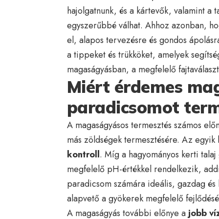
hajolgatnunk, és a kártevők, valamint a 
egyszerűbbé válhat. Ahhoz azonban, h
el, alapos tervezésre és gondos ápolásr
a tippeket és trükköket, amelyek segíts
magaságyásban, a megfelelő fajtaválaszt
Miért érdemes ma
paradicsomot term
A magaságyásos termesztés számos előny
más zöldségek termesztésére. Az egyik
kontroll
. Míg a hagyományos kerti tala
megfelelő pH-értékkel rendelkezik, add
paradicsom számára ideális, gazdag és l
alapvető a gyökerek megfelelő fejlődésé
A magaságyás további előnye a
jobb ví