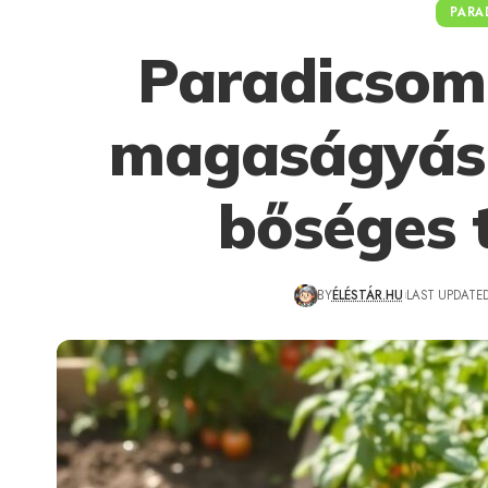
PARA
Paradicsom
magaságyásb
bőséges 
BY
ÉLÉSTÁR.HU
LAST UPDATED