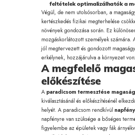
feltételek optimalizálhatók a 
Végül, de nem utolsósorban, a magasá
kertészkedés fizikai megterhelése csökke
növények gondozása során. Ez különösen
mozgáskorlátozott személyek számára. 
jól megtervezett és gondozott magaságy
erkélynek, hozzájárulva a környezet vo
A megfelelő magas
előkészítése
A
paradicsom termesztése magasá
kiválasztásánál és előkészítésénél elkezd
helyét. A paradicsom rendkívül
napfény
napfényre van szüksége a bőséges termé
figyelembe az épületek vagy fák árnyékv