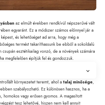
gyásban
az elmúlt években rendkívül népszerűvé vált
örében egyaránt. Ez a módszer számos előnnyel jár a
 képest, és lehetőséget ad arra, hogy még a
bőséges termést takaríthassunk be ebből a sokoldalú
m csupán esztétikailag vonzó, de a növények számára
 ha megfelelően építjük fel és gondozzuk.
rollált környezetet teremt, ahol a
talaj minősége
,
nyebben szabályozható. Ez különösen hasznos, ha a
s, homokos vagy erősen gyomos. A magasított
égzést tesz lehetővé, hiszen nem kell annyit