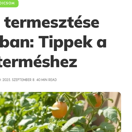
DICSOM
 termesztése
an: Tippek a
terméshez
: 2025. SZEPTEMBER 8.
40 MIN READ