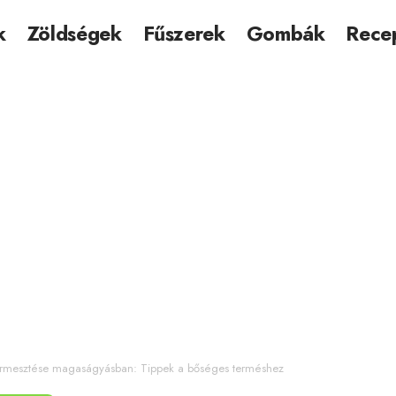
k
Zöldségek
Fűszerek
Gombák
Rece
ermesztése magaságyásban: Tippek a bőséges terméshez