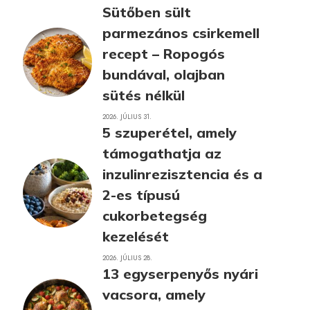
Sütőben sült
parmezános csirkemell
recept – Ropogós
bundával, olajban
sütés nélkül
2026. JÚLIUS 31.
5 szuperétel, amely
támogathatja az
inzulinrezisztencia és a
2-es típusú
cukorbetegség
kezelését
2026. JÚLIUS 28.
13 egyserpenyős nyári
vacsora, amely