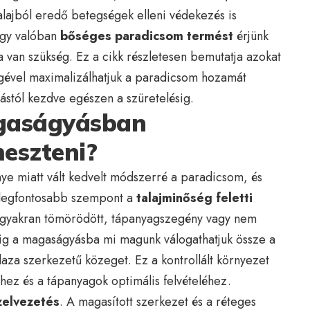
talajból eredő betegségek elleni védekezés is
ogy valóban
bőséges paradicsom termést
érjünk
a van szükség. Ez a cikk részletesen bemutatja azokat
égével maximalizálhatjuk a paradicsom hozamát
ástól kezdve egészen a szüretelésig.
gaságyásban
eszteni?
e miatt vált kedvelt módszerré a paradicsom, és
 legfontosabb szempont a
talajminőség feletti
j gyakran tömörödött, tápanyagszegény vagy nem
ig a magaságyásba mi magunk válogathatjuk össze a
aza szerkezetű közeget. Ez a kontrollált környezet
hez és a tápanyagok optimális felvételéhez.
zelvezetés
. A magasított szerkezet és a réteges