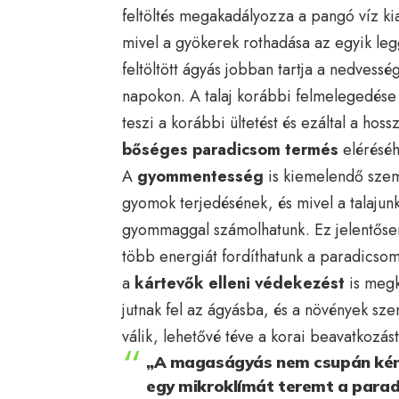
feltöltés megakadályozza a pangó víz ki
mivel a gyökerek rothadása az egyik l
feltöltött ágyás jobban tartja a nedvessé
napokon. A talaj korábbi felmelegedése t
teszi a korábbi ültetést és ezáltal a ho
bőséges paradicsom termés
elérésé
A
gyommentesség
is kiemelendő szem
gyomok terjedésének, és mivel a talajun
gyommaggal számolhatunk. Ez jelentősen 
több energiát fordíthatunk a paradics
a
kártevők elleni védekezést
is megk
jutnak fel az ágyásba, és a növények s
válik, lehetővé téve a korai beavatkozást
„A magaságyás nem csupán kén
egy mikroklímát teremt a para