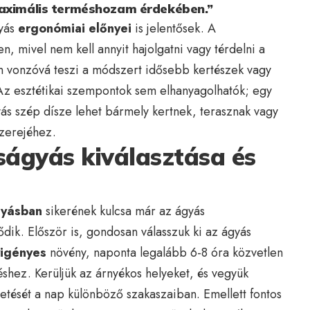
maximális terméshozam érdekében.”
gyás
ergonómiai előnyei
is jelentősek. A
n, mivel nem kell annyit hajolgatni vagy térdelni a
 vonzóvá teszi a módszert idősebb kertészek vagy
Az esztétikai szempontok sem elhanyagolhatók; egy
ás szép dísze lehet bármely kertnek, terasznak vagy
nzerejéhez.
ágyás kiválasztása és
gyásban
sikerének kulcsa már az ágyás
ődik. Először is, gondosan válasszuk ki az ágyás
igényes
növény, naponta legalább 6-8 óra közvetlen
shez. Kerüljük az árnyékos helyeket, és vegyük
etését a nap különböző szakaszaiban. Emellett fontos