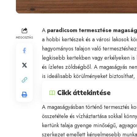
A
paradicsom termesztése magasá
MEGOSZTÁS
a hobbi kertészek és a városi lakosok k
hagyományos talajon való termesztéshez
legkisebb kertekben vagy erkélyeken is 
és ízletes zöldségből. A magaságyás ne
is ideálisabb körülményeket biztosíthat,
Cikk áttekintése
A magaságyásban történő termesztés kont
összetétele és vízháztartása sokkal kön
kertünk talaja gyenge minőségű, agyago
szerkezet emellett kényelmesebb munkav