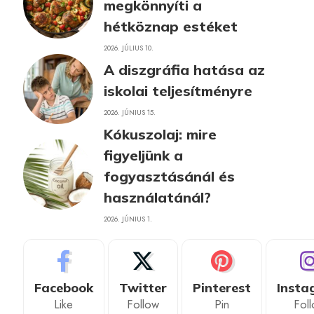
megkönnyíti a
hétköznap estéket
2026. JÚLIUS 10.
A diszgráfia hatása az
iskolai teljesítményre
2026. JÚNIUS 15.
Kókuszolaj: mire
figyeljünk a
fogyasztásánál és
használatánál?
2026. JÚNIUS 1.
Facebook
Twitter
Pinterest
Insta
Like
Follow
Pin
Fol