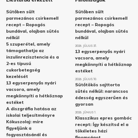
Sütőben sült
Sütőben sült
parmezános csirkemell
parmezános csirkemell
recept – Ropogós
recept – Ropogós
bundával, olajban sütés
bundával, olajban sütés
nélkül
nélkül
5 szuperétel, amely
2026. JÚLIUS 31.
támogathatja az
13 egyserpenyős nyári
inzulinrezisztencia és a
vacsora, amely
2-es típusú
megkönnyíti a hétköznap
cukorbetegség
estéket
kezelését
2026. JÚLIUS 10.
13 egyserpenyős nyári
Sütőtökös sajttorta
vacsora, amely
sütés nélkül: narancsos
megkönnyíti a hétköznap
édesség egyszerűen és
estéket
gyorsan
A diszgráfia hatása az
2026. JÚNIUS 1.
iskolai teljesítményre
Klasszikus epres gombóc
Kókuszolaj: mire
recept: Így készítsd el a
figyeljünk a
tökéletes házi
fogyasztásánál és
finomságot