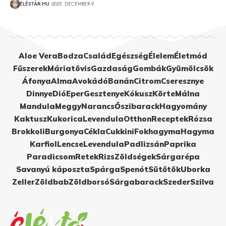
ÉLÉSTÁR.HU
2025. DECEMBER 9.
Aloe Vera
Bodza
Család
Egészség
Élelem
Életmód
Fűszerek
Máriatövis
Gazdaság
Gombák
Gyümölcsök
Áfonya
Alma
Avokádó
Banán
Citrom
Cseresznye
Dinnye
Dió
Eper
Gesztenye
Kókusz
Körte
Málna
Mandula
Meggy
Narancs
Őszibarack
Hagyomány
Kaktusz
Kukorica
Levendula
Otthon
Receptek
Rózsa
Brokkoli
Burgonya
Cékla
Cukkini
Fokhagyma
Hagyma
Karfiol
Lencse
Levendula
Padlizsán
Paprika
Paradicsom
Retek
Rizs
Zöldségek
Sárgarépa
Savanyú káposzta
Spárga
Spenót
Sütőtök
Uborka
Zeller
Zöldbab
Zöldborsó
Sárgabarack
Szeder
Szilva