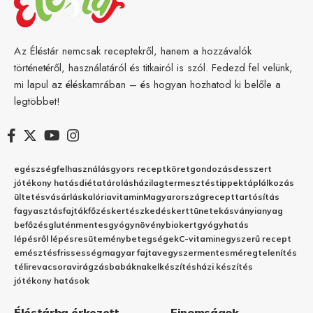
Az Éléstár nemcsak receptekről, hanem a hozzávalók
történetéről, használatáról és titkairól is szól. Fedezd fel velünk,
mi lapul az éléskamrában – és hogyan hozhatod ki belőle a
legtöbbet!
egészség
felhasználás
gyors recept
köret
gondozás
desszert
jótékony hatás
diéta
tárolás
házilag
termesztés
tippek
táplálkozás
ültetés
vásárlás
kalória
vitamin
Magyarország
recept
tartósítás
fagyasztás
fajták
főzés
kertészkedés
kert
tünetek
ásványianyag
befőzés
gluténmentes
gyógynövény
biokert
gyógyhatás
lépésről lépésre
sütemény
betegségek
C-vitamin
egyszerű recept
emésztés
frissesség
magyar fajta
vegyszermentes
méregtelenítés
télire
vacsora
virágzás
babáknak
elkészítés
házi készítés
jótékony hatások
Éléstárba érkezett
Finomságok