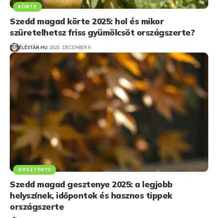
KÖRTE
Szedd magad körte 2025: hol és mikor
szüretelhetsz friss gyümölcsöt országszerte?
ÉLÉSTÁR.HU
2025. DECEMBER 9.
GESZTENYE
Szedd magad gesztenye 2025: a legjobb
helyszínek, időpontok és hasznos tippek
országszerte