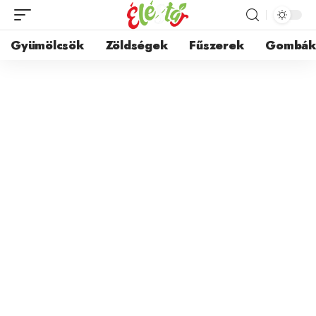
Gyümölcsök
Zöldségek
Fűszerek
Gombá