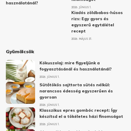
használatánál?
2026. JÚNIUS 1.
Kiadós zöldbabos-húsos
rizs: Egy gyors és
egyszerű egytálétel
recept
2026. MÁJUS 31.
Gyümölcsök
Kókuszolaj: mire figyeljünk a
fogyasztásánál és használatánál?
2026. JÚNIUS 1.
Sütőtökös sajttorta sütés nélkül:
narancsos édesség egyszerűen és
gyorsan
2026. JÚNIUS 1.
Klasszikus epres gombóc recept: Így
készítsd el a tökéletes házi finomságot
2026. JÚNIUS 1.