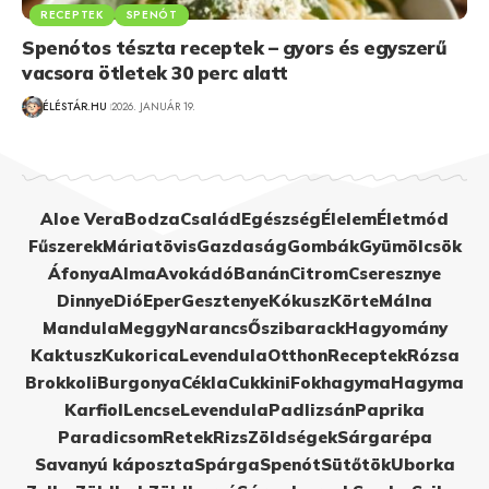
RECEPTEK
SPENÓT
Spenótos tészta receptek – gyors és egyszerű
vacsora ötletek 30 perc alatt
ÉLÉSTÁR.HU
2026. JANUÁR 19.
Aloe Vera
Bodza
Család
Egészség
Élelem
Életmód
Fűszerek
Máriatövis
Gazdaság
Gombák
Gyümölcsök
Áfonya
Alma
Avokádó
Banán
Citrom
Cseresznye
Dinnye
Dió
Eper
Gesztenye
Kókusz
Körte
Málna
Mandula
Meggy
Narancs
Őszibarack
Hagyomány
Kaktusz
Kukorica
Levendula
Otthon
Receptek
Rózsa
Brokkoli
Burgonya
Cékla
Cukkini
Fokhagyma
Hagyma
Karfiol
Lencse
Levendula
Padlizsán
Paprika
Paradicsom
Retek
Rizs
Zöldségek
Sárgarépa
Savanyú káposzta
Spárga
Spenót
Sütőtök
Uborka