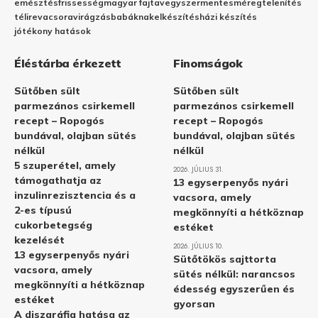
emésztés
frissesség
magyar fajta
vegyszermentes
méregtelenítés
télire
vacsora
virágzás
babáknak
elkészítés
házi készítés
jótékony hatások
Éléstárba érkezett
Finomságok
Sütőben sült
Sütőben sült
parmezános csirkemell
parmezános csirkemell
recept – Ropogós
recept – Ropogós
bundával, olajban sütés
bundával, olajban sütés
nélkül
nélkül
5 szuperétel, amely
2026. JÚLIUS 31.
támogathatja az
13 egyserpenyős nyári
inzulinrezisztencia és a
vacsora, amely
2-es típusú
megkönnyíti a hétköznap
cukorbetegség
estéket
kezelését
2026. JÚLIUS 10.
13 egyserpenyős nyári
Sütőtökös sajttorta
vacsora, amely
sütés nélkül: narancsos
megkönnyíti a hétköznap
édesség egyszerűen és
estéket
gyorsan
A diszgráfia hatása az