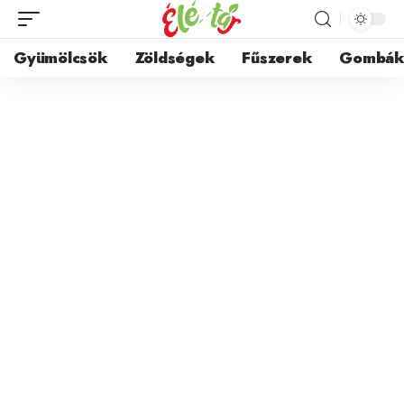
Gyümölcsök
Zöldségek
Fűszerek
Gombá