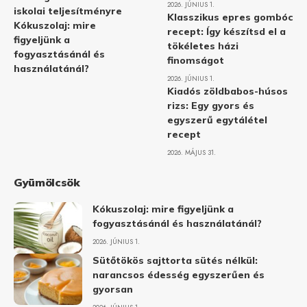
2026. JÚNIUS 1.
iskolai teljesítményre
Klasszikus epres gombóc
Kókuszolaj: mire
recept: Így készítsd el a
figyeljünk a
tökéletes házi
fogyasztásánál és
finomságot
használatánál?
2026. JÚNIUS 1.
Kiadós zöldbabos-húsos
rizs: Egy gyors és
egyszerű egytálétel
recept
2026. MÁJUS 31.
Gyümölcsök
Kókuszolaj: mire figyeljünk a
fogyasztásánál és használatánál?
2026. JÚNIUS 1.
Sütőtökös sajttorta sütés nélkül:
narancsos édesség egyszerűen és
gyorsan