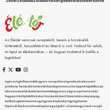
Zeller
Zöldbab
Zöldborsó
Sárgabarack
Szeder
Szilva
Az Éléstár nemcsak receptekről, hanem a hozzávalók
történetéről, használatáról és titkairól is szól. Fedezd fel velünk,
mi lapul az éléskamrában – és hogyan hozhatod ki belőle a
legtöbbet!
egészség
felhasználás
gyors recept
köret
gondozás
desszert
jótékony hatás
diéta
tárolás
házilag
termesztés
tippek
táplálkozás
ültetés
vásárlás
kalória
vitamin
Magyarország
recept
tartósítás
fagyasztás
fajták
főzés
kertészkedés
kert
tünetek
ásványianyag
befőzés
gluténmentes
gyógynövény
biokert
gyógyhatás
lépésről lépésre
sütemény
betegségek
C-vitamin
egyszerű recept