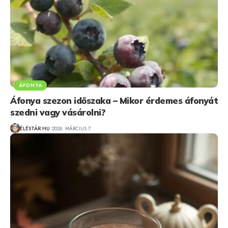
ÁFONYA
Áfonya szezon időszaka – Mikor érdemes áfonyát
szedni vagy vásárolni?
ÉLÉSTÁR.HU
2026. MÁRCIUS 7.