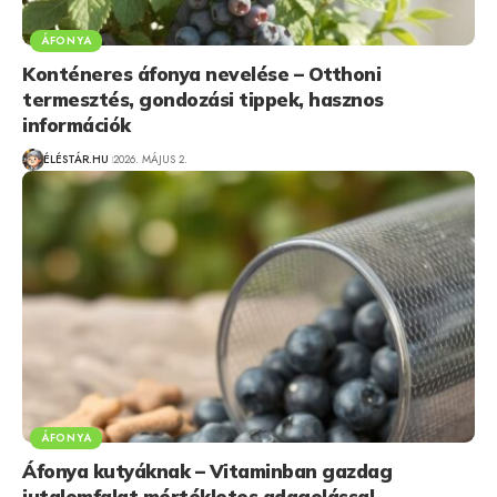
ÁFONYA
Konténeres áfonya nevelése – Otthoni
termesztés, gondozási tippek, hasznos
információk
ÉLÉSTÁR.HU
2026. MÁJUS 2.
ÁFONYA
Áfonya kutyáknak – Vitaminban gazdag
jutalomfalat mértékletes adagolással