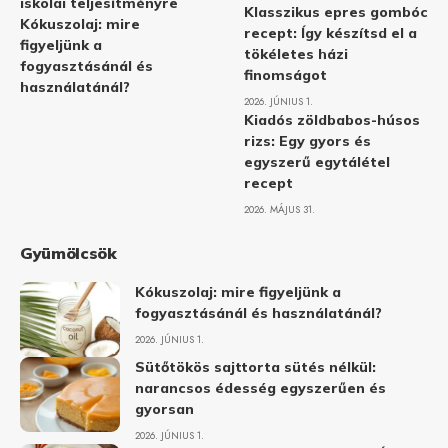
iskolai teljesítményre
Klasszikus epres gombóc
Kókuszolaj: mire
recept: Így készítsd el a
figyeljünk a
tökéletes házi
fogyasztásánál és
finomságot
használatánál?
2026. JÚNIUS 1.
Kiadós zöldbabos-húsos
rizs: Egy gyors és
egyszerű egytálétel
recept
2026. MÁJUS 31.
Gyümölcsök
Kókuszolaj: mire figyeljünk a
fogyasztásánál és használatánál?
2026. JÚNIUS 1.
Sütőtökös sajttorta sütés nélkül:
narancsos édesség egyszerűen és
gyorsan
2026. JÚNIUS 1.