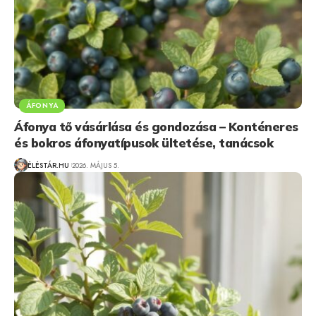
ÁFONYA
Áfonya tő vásárlása és gondozása – Konténeres
és bokros áfonyatípusok ültetése, tanácsok
ÉLÉSTÁR.HU
2026. MÁJUS 5.