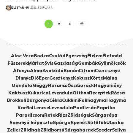
ÉLÉSTÁR.HU
2026. FEBRUÁR 7.
1
2
3
Aloe Vera
Bodza
Család
Egészség
Élelem
Életmód
Fűszerek
Máriatövis
Gazdaság
Gombák
Gyümölcsök
Áfonya
Alma
Avokádó
Banán
Citrom
Cseresznye
Dinnye
Dió
Eper
Gesztenye
Kókusz
Körte
Málna
Mandula
Meggy
Narancs
Őszibarack
Hagyomány
Kaktusz
Kukorica
Levendula
Otthon
Receptek
Rózsa
Brokkoli
Burgonya
Cékla
Cukkini
Fokhagyma
Hagyma
Karfiol
Lencse
Levendula
Padlizsán
Paprika
Paradicsom
Retek
Rizs
Zöldségek
Sárgarépa
Savanyú káposzta
Spárga
Spenót
Sütőtök
Uborka
Zeller
Zöldbab
Zöldborsó
Sárgabarack
Szeder
Szilva