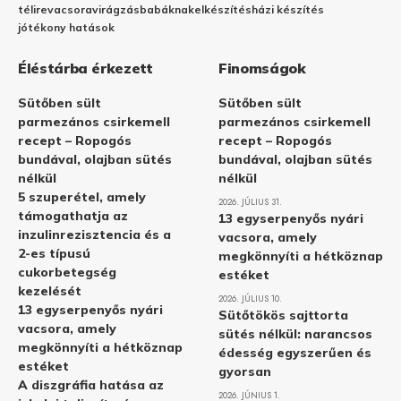
télire
vacsora
virágzás
babáknak
elkészítés
házi készítés
jótékony hatások
Éléstárba érkezett
Finomságok
Sütőben sült
Sütőben sült
parmezános csirkemell
parmezános csirkemell
recept – Ropogós
recept – Ropogós
bundával, olajban sütés
bundával, olajban sütés
nélkül
nélkül
5 szuperétel, amely
2026. JÚLIUS 31.
támogathatja az
13 egyserpenyős nyári
inzulinrezisztencia és a
vacsora, amely
2-es típusú
megkönnyíti a hétköznap
cukorbetegség
estéket
kezelését
2026. JÚLIUS 10.
13 egyserpenyős nyári
Sütőtökös sajttorta
vacsora, amely
sütés nélkül: narancsos
megkönnyíti a hétköznap
édesség egyszerűen és
estéket
gyorsan
A diszgráfia hatása az
2026. JÚNIUS 1.