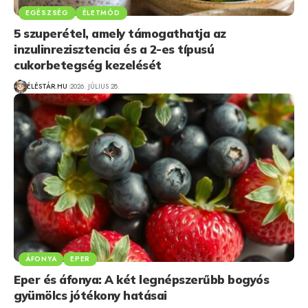
EGÉSZSÉG
ÉLETMÓD
5 szuperétel, amely támogathatja az
inzulinrezisztencia és a 2-es típusú
cukorbetegség kezelését
ÉLÉSTÁR.HU
2026. JÚLIUS 28.
ÁFONYA
EPER
Eper és áfonya: A két legnépszerűbb bogyós
gyümölcs jótékony hatásai