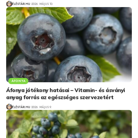
ÉLÉSTÁR.HU
2026. MÁJUS 10.
ÁFONYA
Áfonya jótékony hatásai – Vitamin- és ásványi
anyag forrás az egészséges szervezetért
ÉLÉSTÁR.HU
2026. MÁJUS 9.