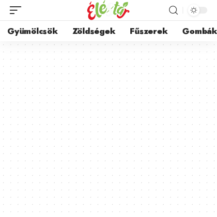
Gyümölcsök
Zöldségek
Fűszerek
Gombá