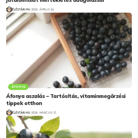
ÉLÉSTÁR.HU
2026. ÁPRILIS 24.
ÁFONYA
Áfonya aszalás – Tartósítás, vitaminmegőrzési
tippek otthon
ÉLÉSTÁR.HU
2026. MÁRCIUS 31.