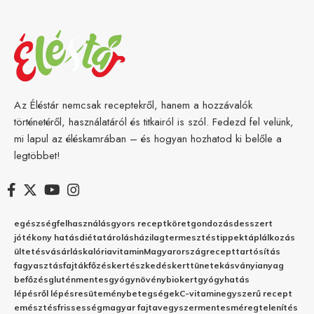
Az Éléstár nemcsak receptekről, hanem a hozzávalók
történetéről, használatáról és titkairól is szól. Fedezd fel velünk,
mi lapul az éléskamrában – és hogyan hozhatod ki belőle a
legtöbbet!
egészség
felhasználás
gyors recept
köret
gondozás
desszert
jótékony hatás
diéta
tárolás
házilag
termesztés
tippek
táplálkozás
ültetés
vásárlás
kalória
vitamin
Magyarország
recept
tartósítás
fagyasztás
fajták
főzés
kertészkedés
kert
tünetek
ásványianyag
befőzés
gluténmentes
gyógynövény
biokert
gyógyhatás
lépésről lépésre
sütemény
betegségek
C-vitamin
egyszerű recept
emésztés
frissesség
magyar fajta
vegyszermentes
méregtelenítés