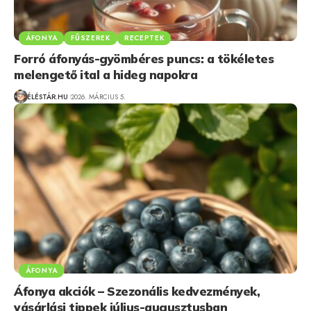
ÁFONYA
FŰSZEREK
RECEPTEK
Forró áfonyás-gyömbéres puncs: a tökéletes
melengető ital a hideg napokra
ÉLÉSTÁR.HU
2026. MÁRCIUS 5.
ÁFONYA
Áfonya akciók – Szezonális kedvezmények,
vásárlási tippek július-augusztusban