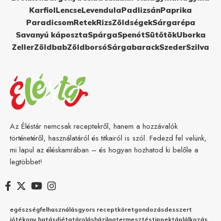
Karfiol
Lencse
Levendula
Padlizsán
Paprika
Paradicsom
Retek
Rizs
Zöldségek
Sárgarépa
Savanyú káposzta
Spárga
Spenót
Sütőtök
Uborka
Zeller
Zöldbab
Zöldborsó
Sárgabarack
Szeder
Szilva
Az Éléstár nemcsak receptekről, hanem a hozzávalók
történetéről, használatáról és titkairól is szól. Fedezd fel velünk,
mi lapul az éléskamrában – és hogyan hozhatod ki belőle a
legtöbbet!
egészség
felhasználás
gyors recept
köret
gondozás
desszert
jótékony hatás
diéta
tárolás
házilag
termesztés
tippek
táplálkozás