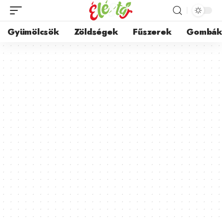
Gyümölcsök
Zöldségek
Fűszerek
Gombá