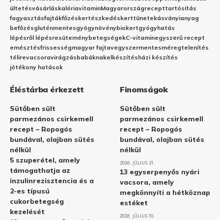
ültetés
vásárlás
kalória
vitamin
Magyarország
recept
tartósítás
fagyasztás
fajták
főzés
kertészkedés
kert
tünetek
ásványianyag
befőzés
gluténmentes
gyógynövény
biokert
gyógyhatás
lépésről lépésre
sütemény
betegségek
C-vitamin
egyszerű recept
emésztés
frissesség
magyar fajta
vegyszermentes
méregtelenítés
télire
vacsora
virágzás
babáknak
elkészítés
házi készítés
jótékony hatások
Éléstárba érkezett
Finomságok
Sütőben sült
Sütőben sült
parmezános csirkemell
parmezános csirkemell
recept – Ropogós
recept – Ropogós
bundával, olajban sütés
bundával, olajban sütés
nélkül
nélkül
5 szuperétel, amely
2026. JÚLIUS 31.
támogathatja az
13 egyserpenyős nyári
inzulinrezisztencia és a
vacsora, amely
2-es típusú
megkönnyíti a hétköznap
cukorbetegség
estéket
kezelését
2026. JÚLIUS 10.