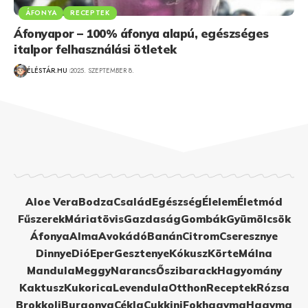
ÁFONYA
RECEPTEK
Áfonyapor – 100% áfonya alapú, egészséges
italpor felhasználási ötletek
ÉLÉSTÁR.HU
2025. SZEPTEMBER 8.
Aloe Vera
Bodza
Család
Egészség
Élelem
Életmód
Fűszerek
Máriatövis
Gazdaság
Gombák
Gyümölcsök
Áfonya
Alma
Avokádó
Banán
Citrom
Cseresznye
Dinnye
Dió
Eper
Gesztenye
Kókusz
Körte
Málna
Mandula
Meggy
Narancs
Őszibarack
Hagyomány
Kaktusz
Kukorica
Levendula
Otthon
Receptek
Rózsa
Brokkoli
Burgonya
Cékla
Cukkini
Fokhagyma
Hagyma