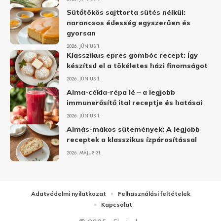
Sütőtökös sajttorta sütés nélkül:
narancsos édesség egyszerűen és
gyorsan
2026. JÚNIUS 1.
Klasszikus epres gombóc recept: Így
készítsd el a tökéletes házi finomságot
2026. JÚNIUS 1.
Alma-cékla-répa lé – a legjobb
immunerősítő ital receptje és hatásai
2026. JÚNIUS 1.
Almás-mákos sütemények: A legjobb
receptek a klasszikus ízpárosítással
2026. MÁJUS 31.
Adatvédelmi nyilatkozat
Felhasználási feltételek
Kapcsolat