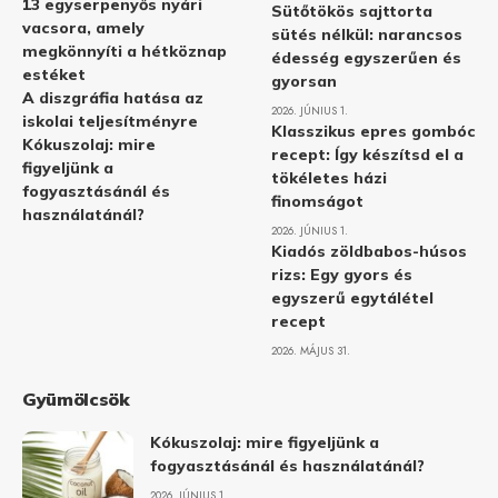
13 egyserpenyős nyári
Sütőtökös sajttorta
vacsora, amely
sütés nélkül: narancsos
megkönnyíti a hétköznap
édesség egyszerűen és
estéket
gyorsan
A diszgráfia hatása az
2026. JÚNIUS 1.
iskolai teljesítményre
Klasszikus epres gombóc
Kókuszolaj: mire
recept: Így készítsd el a
figyeljünk a
tökéletes házi
fogyasztásánál és
finomságot
használatánál?
2026. JÚNIUS 1.
Kiadós zöldbabos-húsos
rizs: Egy gyors és
egyszerű egytálétel
recept
2026. MÁJUS 31.
Gyümölcsök
Kókuszolaj: mire figyeljünk a
fogyasztásánál és használatánál?
2026. JÚNIUS 1.