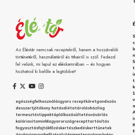
c
b
Az Éléstár nemcsak receptekről, hanem a hozzávalók
n
történetéről, használatáról és titkairól is szól. Fedezd
5
fel velünk, mi lapul az éléskamrában – és hogyan
hozhatod ki belőle a legtöbbet!
i
t
k
1
v
egészség
felhasználás
gyors recept
köret
gondozás
a
desszert
jótékony hatás
diéta
tárolás
házilag
A
termesztés
tippek
táplálkozás
ültetés
vásárlás
i
kalória
vitamin
Magyarország
recept
tartósítás
K
fagyasztás
fajták
főzés
kertészkedés
kert
tünetek
f
ásványianyag
befőzés
gluténmentes
gyógynövény