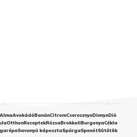
Alma
Avokádó
Banán
Citrom
Cseresznye
Dinnye
Dió
ula
Otthon
Receptek
Rózsa
Brokkoli
Burgonya
Cékla
garépa
Savanyú káposzta
Spárga
Spenót
Sütőtök