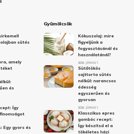
a
Gyümölcsök
irkemell
Kókuszolaj: mire
 olajban sütés
figyeljünk a
fogyasztásánál és
használatánál?
ora, amely
2026. JÚNIUS 1.
stéket
Sütőtökös
sajttorta sütés
nélkül: narancsos
élkül:
édesség
űen és
egyszerűen és
gyorsan
cept: Így
2026. JÚNIUS 1.
Klasszikus epres
i finomságot
gombóc recept:
Így készítsd el a
: Egy gyors és
tökéletes házi