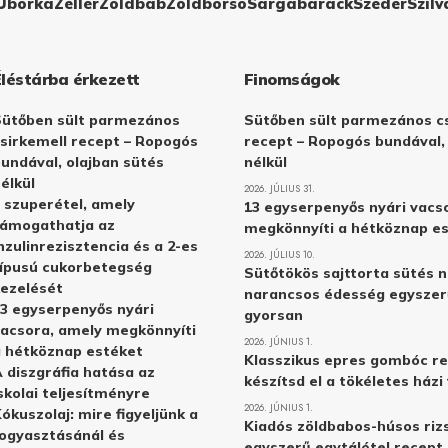
Uborka
Zeller
Zöldbab
Zöldborsó
Sárgabarack
Szeder
Szilv
Éléstárba érkezett
Finomságok
Sütőben sült parmezános
Sütőben sült parmezános cs
sirkemell recept – Ropogós
recept – Ropogós bundával,
undával, olajban sütés
nélkül
élkül
2026. JÚLIUS 31.
 szuperétel, amely
13 egyserpenyős nyári vacs
támogathatja az
megkönnyíti a hétköznap e
nzulinrezisztencia és a 2-es
2026. JÚLIUS 10.
ípusú cukorbetegség
Sütőtökös sajttorta sütés n
ezelését
narancsos édesség egyszer
3 egyserpenyős nyári
gyorsan
acsora, amely megkönnyíti
2026. JÚNIUS 1.
 hétköznap estéket
Klasszikus epres gombóc re
 diszgráfia hatása az
készítsd el a tökéletes ház
skolai teljesítményre
2026. JÚNIUS 1.
ókuszolaj: mire figyeljünk a
Kiadós zöldbabos-húsos rizs
ogyasztásánál és
egyszerű egytálétel recept