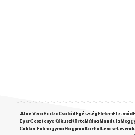
Aloe Vera
Bodza
Család
Egészség
Élelem
Életmód
Eper
Gesztenye
Kókusz
Körte
Málna
Mandula
Megg
Cukkini
Fokhagyma
Hagyma
Karfiol
Lencse
Levend