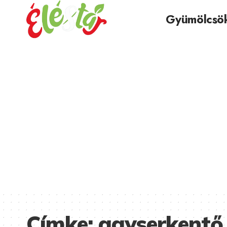
Gyümölcsö
Címke:
agyserkentő