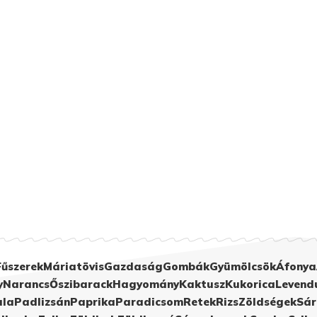
Fűszerek
Máriatövis
Gazdaság
Gombák
Gyümölcsök
Áfonya
y
Narancs
Őszibarack
Hagyomány
Kaktusz
Kukorica
Levend
ula
Padlizsán
Paprika
Paradicsom
Retek
Rizs
Zöldségek
Sár