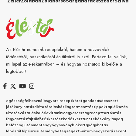
Zeller
Zöldbab
Zöldborsó
Sárgabarack
Szeder
Szilva
Az Éléstár nemcsak receptekről, hanem a hozzávalók
történetéről, használatáról és titkairól is szól. Fedezd fel velünk,
mi lapul az éléskamrában – és hogyan hozhatod ki belőle a
legtöbbet!
egészség
felhasználás
gyors recept
köret
gondozás
desszert
jótékony hatás
diéta
tárolás
házilag
termesztés
tippek
táplálkozás
ültetés
vásárlás
kalória
vitamin
Magyarország
recept
tartósítás
fagyasztás
fajták
főzés
kertészkedés
kert
tünetek
ásványianyag
befőzés
gluténmentes
gyógynövény
biokert
gyógyhatás
lépésről lépésre
sütemény
betegségek
C-vitamin
egyszerű recept