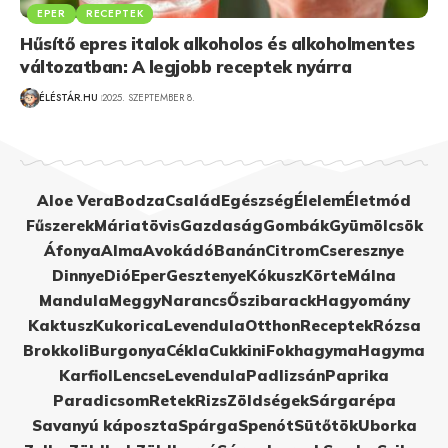
EPER
RECEPTEK
Hűsítő epres italok alkoholos és alkoholmentes
változatban: A legjobb receptek nyárra
ÉLÉSTÁR.HU
2025. SZEPTEMBER 8.
Aloe Vera
Bodza
Család
Egészség
Élelem
Életmód
Fűszerek
Máriatövis
Gazdaság
Gombák
Gyümölcsök
Áfonya
Alma
Avokádó
Banán
Citrom
Cseresznye
Dinnye
Dió
Eper
Gesztenye
Kókusz
Körte
Málna
Mandula
Meggy
Narancs
Őszibarack
Hagyomány
Kaktusz
Kukorica
Levendula
Otthon
Receptek
Rózsa
Brokkoli
Burgonya
Cékla
Cukkini
Fokhagyma
Hagyma
Karfiol
Lencse
Levendula
Padlizsán
Paprika
Paradicsom
Retek
Rizs
Zöldségek
Sárgarépa
Savanyú káposzta
Spárga
Spenót
Sütőtök
Uborka