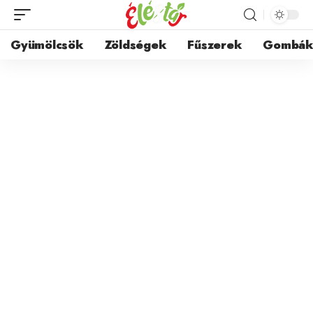
Gyümölcsök
Zöldségek
Fűszerek
Gombá