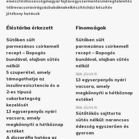
emésztés
frissesség
magyar fajta
vegyszermentes
méregtelenítés
télire
vacsora
virágzás
babáknak
elkészítés
házi készítés
jótékony hatások
Éléstárba érkezett
Finomságok
Sütőben sült
Sütőben sült
parmezános csirkemell
parmezános csirkemell
recept – Ropogós
recept – Ropogós
bundával, olajban sütés
bundával, olajban sütés
nélkül
nélkül
5 szuperétel, amely
2026. JÚLIUS 31.
támogathatja az
13 egyserpenyős nyári
inzulinrezisztencia és a
vacsora, amely
2-es típusú
megkönnyíti a hétköznap
cukorbetegség
estéket
kezelését
2026. JÚLIUS 10.
13 egyserpenyős nyári
Sütőtökös sajttorta
vacsora, amely
sütés nélkül: narancsos
megkönnyíti a hétköznap
édesség egyszerűen és
estéket
gyorsan
A diszgráfia hatása az