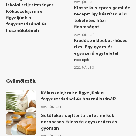
2026. JÚNIUS 1.
iskolai teljesítményre
Klasszikus epres gombóc
Kókuszolaj: mire
recept: Így készítsd el a
figyeljünk a
tökéletes házi
fogyasztásánál és
finomságot
használatánál?
2026. JÚNIUS 1.
Kiadós zöldbabos-húsos
rizs: Egy gyors és
egyszerű egytálétel
recept
2026. MÁJUS 31.
Gyümölcsök
Kókuszolaj: mire figyeljünk a
fogyasztásánál és használatánál?
2026. JÚNIUS 1.
Sütőtökös sajttorta sütés nélkül:
narancsos édesség egyszerűen és
gyorsan