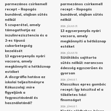
parmezános csirkemell
parmezános csirkemell
recept – Ropogós
recept – Ropogós
bundával, olajban sütés
bundával, olajban sütés
nélkül
nélkül
5 szuperétel, amely
2026. JÚLIUS 31.
támogathatja az
13 egyserpenyős nyári
inzulinrezisztencia és a
vacsora, amely
2-es típusú
megkönnyíti a hétköznap
cukorbetegség
estéket
kezelését
2026. JÚLIUS 10.
13 egyserpenyős nyári
Sütőtökös sajttorta
vacsora, amely
sütés nélkül: narancsos
megkönnyíti a hétköznap
édesség egyszerűen és
estéket
gyorsan
A diszgráfia hatása az
2026. JÚNIUS 1.
iskolai teljesítményre
Klasszikus epres gombóc
Kókuszolaj: mire
recept: Így készítsd el a
figyeljünk a
tökéletes házi
fogyasztásánál és
finomságot
használatánál?
2026. JÚNIUS 1.