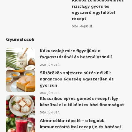
Kiadós zöldbabos-húsos
rizs: Egy gyors és
egyszerű egytálétel
recept
2026. MÁJUS 31.
Gyümölcsök
Kókuszolaj: mire figyeljünk a
fogyasztásánál és használatánál?
2026. JÚNIUS 1.
Sütőtökös sajttorta sütés nélkül:
narancsos édesség egyszerűen és
gyorsan
2026. JÚNIUS 1.
Klasszikus epres gombóc recept: Így
készítsd el a tökéletes házi finomságot
2026. JÚNIUS 1.
Alma-cékla-répa lé – a legjobb
immunerősítő ital receptje és hatásai