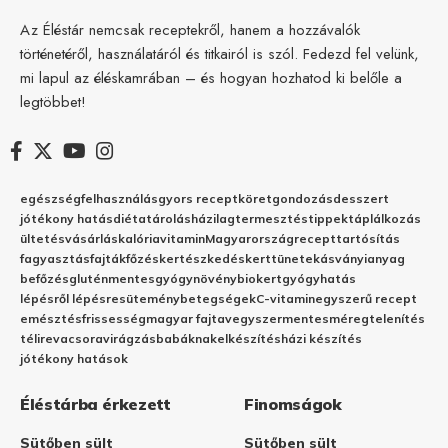
Az Éléstár nemcsak receptekről, hanem a hozzávalók
történetéről, használatáról és titkairól is szól. Fedezd fel velünk,
mi lapul az éléskamrában – és hogyan hozhatod ki belőle a
legtöbbet!
egészség
felhasználás
gyors recept
köret
gondozás
desszert
jótékony hatás
diéta
tárolás
házilag
termesztés
tippek
táplálkozás
ültetés
vásárlás
kalória
vitamin
Magyarország
recept
tartósítás
fagyasztás
fajták
főzés
kertészkedés
kert
tünetek
ásványianyag
befőzés
gluténmentes
gyógynövény
biokert
gyógyhatás
lépésről lépésre
sütemény
betegségek
C-vitamin
egyszerű recept
emésztés
frissesség
magyar fajta
vegyszermentes
méregtelenítés
télire
vacsora
virágzás
babáknak
elkészítés
házi készítés
jótékony hatások
Éléstárba érkezett
Finomságok
Sütőben sült
Sütőben sült