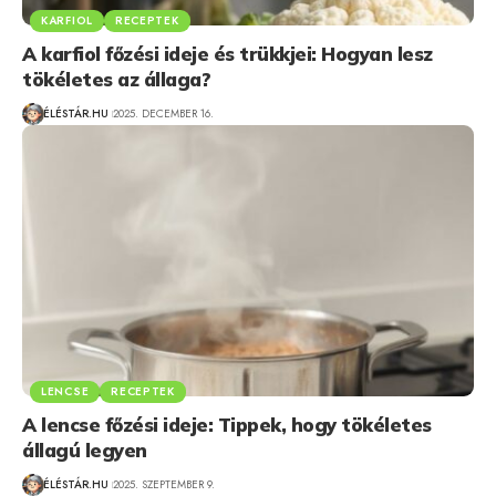
KARFIOL
RECEPTEK
A karfiol főzési ideje és trükkjei: Hogyan lesz
tökéletes az állaga?
ÉLÉSTÁR.HU
2025. DECEMBER 16.
LENCSE
RECEPTEK
A lencse főzési ideje: Tippek, hogy tökéletes
állagú legyen
ÉLÉSTÁR.HU
2025. SZEPTEMBER 9.