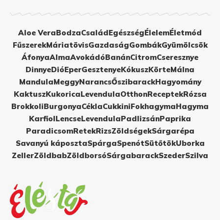
Aloe Vera
Bodza
Család
Egészség
Élelem
Életmód
Fűszerek
Máriatövis
Gazdaság
Gombák
Gyümölcsök
Áfonya
Alma
Avokádó
Banán
Citrom
Cseresznye
Dinnye
Dió
Eper
Gesztenye
Kókusz
Körte
Málna
Mandula
Meggy
Narancs
Őszibarack
Hagyomány
Kaktusz
Kukorica
Levendula
Otthon
Receptek
Rózsa
Brokkoli
Burgonya
Cékla
Cukkini
Fokhagyma
Hagyma
Karfiol
Lencse
Levendula
Padlizsán
Paprika
Paradicsom
Retek
Rizs
Zöldségek
Sárgarépa
Savanyú káposzta
Spárga
Spenót
Sütőtök
Uborka
Zeller
Zöldbab
Zöldborsó
Sárgabarack
Szeder
Szilva