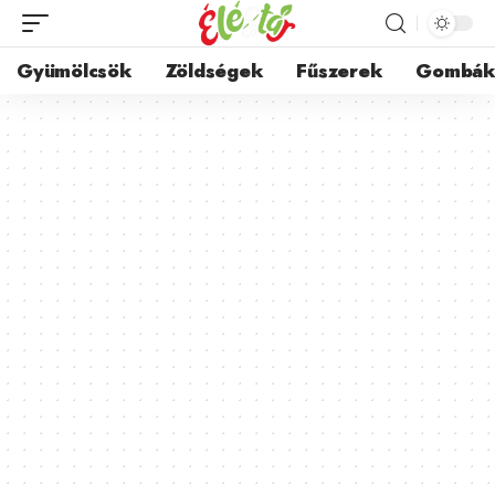
Gyümölcsök
Zöldségek
Fűszerek
Gombá