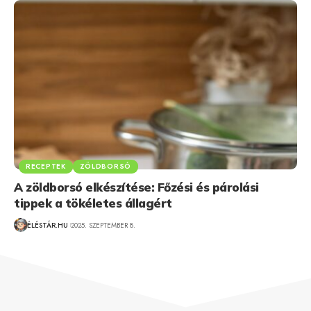
RECEPTEK
ZÖLDBORSÓ
A zöldborsó elkészítése: Főzési és párolási
tippek a tökéletes állagért
ÉLÉSTÁR.HU
2025. SZEPTEMBER 8.