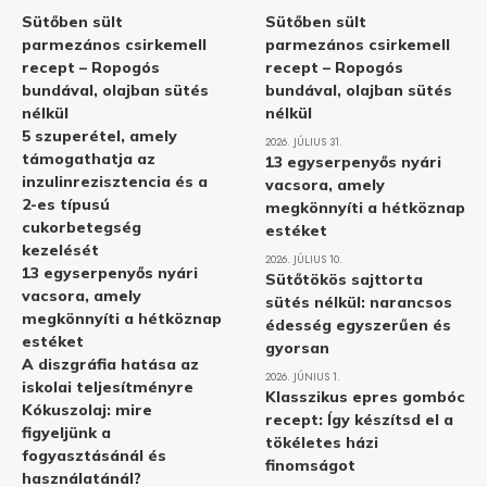
Sütőben sült
Sütőben sült
parmezános csirkemell
parmezános csirkemell
recept – Ropogós
recept – Ropogós
bundával, olajban sütés
bundával, olajban sütés
nélkül
nélkül
5 szuperétel, amely
2026. JÚLIUS 31.
támogathatja az
13 egyserpenyős nyári
inzulinrezisztencia és a
vacsora, amely
2-es típusú
megkönnyíti a hétköznap
cukorbetegség
estéket
kezelését
2026. JÚLIUS 10.
13 egyserpenyős nyári
Sütőtökös sajttorta
vacsora, amely
sütés nélkül: narancsos
megkönnyíti a hétköznap
édesség egyszerűen és
estéket
gyorsan
A diszgráfia hatása az
2026. JÚNIUS 1.
iskolai teljesítményre
Klasszikus epres gombóc
Kókuszolaj: mire
recept: Így készítsd el a
figyeljünk a
tökéletes házi
fogyasztásánál és
finomságot
használatánál?