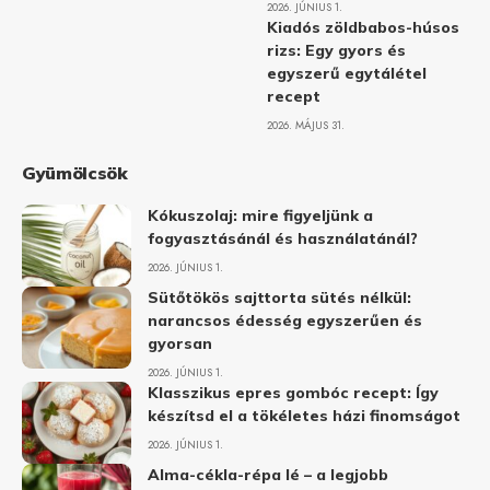
2026. JÚNIUS 1.
Kiadós zöldbabos-húsos
rizs: Egy gyors és
egyszerű egytálétel
recept
2026. MÁJUS 31.
Gyümölcsök
Kókuszolaj: mire figyeljünk a
fogyasztásánál és használatánál?
2026. JÚNIUS 1.
Sütőtökös sajttorta sütés nélkül:
narancsos édesség egyszerűen és
gyorsan
2026. JÚNIUS 1.
Klasszikus epres gombóc recept: Így
készítsd el a tökéletes házi finomságot
2026. JÚNIUS 1.
Alma-cékla-répa lé – a legjobb