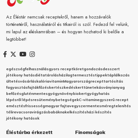
Az Éléstár nemcsak receptekről, hanem a hozzávalók
történetéről, használatáról és titkairól is szól. Fedezd fel velünk,
mi lapul az éléskamrában – és hogyan hozhatod ki belőle a
legtöbbet!
egészség
felhasználás
gyors recept
köret
gondozás
desszert
jótékony hatás
diéta
tárolás
házilag
termesztés
tippek
táplálkozás
ültetés
vásárlás
kalória
vitamin
Magyarország
recept
tartósítás
fagyasztás
fajták
főzés
kertészkedés
kert
tünetek
ásványianyag
befőzés
gluténmentes
gyógynövény
biokert
gyógyhatás
lépésről lépésre
sütemény
betegségek
C-vitamin
egyszerű recept
emésztés
frissesség
magyar fajta
vegyszermentes
méregtelenítés
télire
vacsora
virágzás
babáknak
elkészítés
házi készítés
jótékony hatások
Éléstárba érkezett
Finomságok