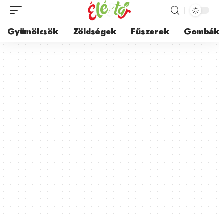
Gyümölcsök
Zöldségek
Fűszerek
Gombá