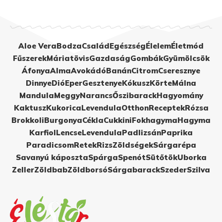
Aloe Vera
Bodza
Család
Egészség
Élelem
Életmód
Fűszerek
Máriatövis
Gazdaság
Gombák
Gyümölcsök
Áfonya
Alma
Avokádó
Banán
Citrom
Cseresznye
Dinnye
Dió
Eper
Gesztenye
Kókusz
Körte
Málna
Mandula
Meggy
Narancs
Őszibarack
Hagyomány
Kaktusz
Kukorica
Levendula
Otthon
Receptek
Rózsa
Brokkoli
Burgonya
Cékla
Cukkini
Fokhagyma
Hagyma
Karfiol
Lencse
Levendula
Padlizsán
Paprika
Paradicsom
Retek
Rizs
Zöldségek
Sárgarépa
Savanyú káposzta
Spárga
Spenót
Sütőtök
Uborka
Zeller
Zöldbab
Zöldborsó
Sárgabarack
Szeder
Szilva