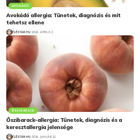
AVOKÁDÓ
Avokádó allergia: Tünetek, diagnózis és mit
tehetsz ellene
ÉLÉSTÁR.HU
2026. ÁPRILIS 2.
ŐSZIBARACK
Őszibarack-allergia: Tünetek, diagnózis és a
keresztallergia jelensége
ÉLÉSTÁR.HU
2026. JANUÁR 22.