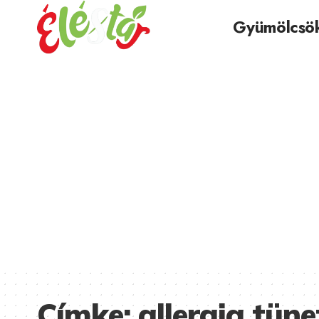
Gyümölcsö
Címke:
allergia tüne