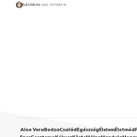
ÉLÉSTÁR.HU
2025. OKTÓBER 30.
Aloe Vera
Bodza
Család
Egészség
Élelem
Életmód