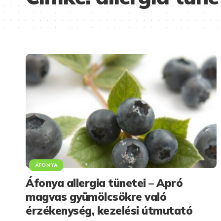
ÁFONYA
Áfonya allergia tünetei – Apró
magvas gyümölcsökre való
érzékenység, kezelési útmutató