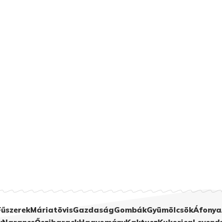
Fűszerek
Máriatövis
Gazdaság
Gombák
Gyümölcsök
Áfonya