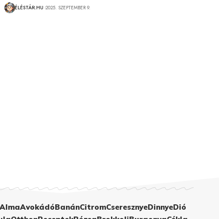
ÉLÉSTÁR.HU
2025. SZEPTEMBER 9.
Alma
Avokádó
Banán
Citrom
Cseresznye
Dinnye
Dió