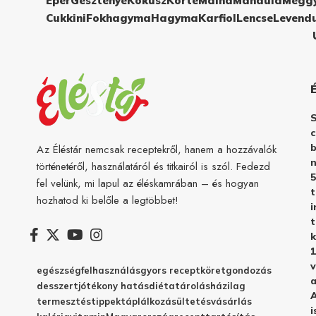
Eper
Gesztenye
Kókusz
Körte
Málna
Mandula
Megg
Cukkini
Fokhagyma
Hagyma
Karfiol
Lencse
Levend
c
b
Az Éléstár nemcsak receptekről, hanem a hozzávalók
n
történetéről, használatáról és titkairól is szól. Fedezd
5
fel velünk, mi lapul az éléskamrában – és hogyan
hozhatod ki belőle a legtöbbet!
i
t
k
1
v
egészség
felhasználás
gyors recept
köret
gondozás
a
desszert
jótékony hatás
diéta
tárolás
házilag
A
termesztés
tippek
táplálkozás
ültetés
vásárlás
i