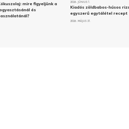
2026. JÚNIUS 1.
ókuszolaj: mire figyeljünk a
Kiadós zöldbabos-húsos rizs
ogyasztásánál és
egyszerű egytálétel recept
asználatánál?
2026. MÁJUS 31.
Adatvé