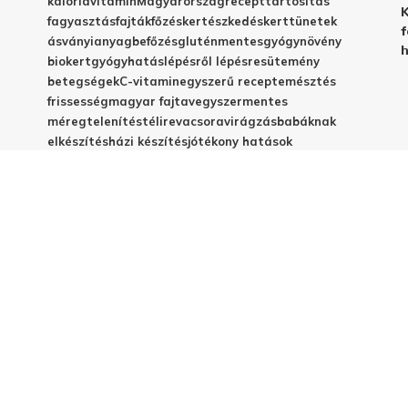
kalória
vitamin
Magyarország
recept
tartósítás
K
fagyasztás
fajták
főzés
kertészkedés
kert
tünetek
f
ásványianyag
befőzés
gluténmentes
gyógynövény
h
biokert
gyógyhatás
lépésről lépésre
sütemény
betegségek
C-vitamin
egyszerű recept
emésztés
frissesség
magyar fajta
vegyszermentes
méregtelenítés
télire
vacsora
virágzás
babáknak
elkészítés
házi készítés
jótékony hatások
© 2025 - Elestar.hu