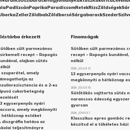
y
Narancs
Őszibarack
Hagyomány
Kaktusz
Kukorica
Levend
ula
Padlizsán
Paprika
Paradicsom
Retek
Rizs
Zöldségek
Sár
Uborka
Zeller
Zöldbab
Zöldborsó
Sárgabarack
Szeder
Szilv
Éléstárba érkezett
Finomságok
Sütőben sült parmezános
Sütőben sült parmezános cs
sirkemell recept – Ropogós
recept – Ropogós bundával,
undával, olajban sütés
nélkül
élkül
2026. JÚLIUS 31.
 szuperétel, amely
13 egyserpenyős nyári vacs
támogathatja az
megkönnyíti a hétköznap e
nzulinrezisztencia és a 2-es
2026. JÚLIUS 10.
ípusú cukorbetegség
Sütőtökös sajttorta sütés n
ezelését
narancsos édesség egyszer
3 egyserpenyős nyári
gyorsan
acsora, amely megkönnyíti
2026. JÚNIUS 1.
 hétköznap estéket
Klasszikus epres gombóc re
 diszgráfia hatása az
készítsd el a tökéletes ház
skolai teljesítményre