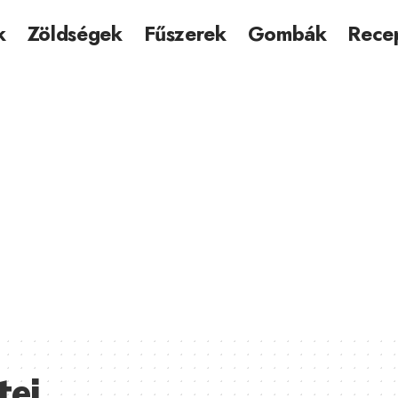
k
Zöldségek
Fűszerek
Gombák
Rece
tei