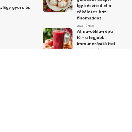
Így készítsd el a
: Egy gyors és
tökéletes házi
finomságot
2026. JÚNIUS 1.
Alma-cékla-répa
lé – a legjobb
immunerősítő ital
receptje és
hatásai
2026. JÚNIUS 1.
Almás-mákos
sütemények: A
legjobb receptek
a klasszikus
ízpárosítással
2026. MÁJUS 31.
delmi nyilatkozat
Felhasználási feltételek
Kapcsolat