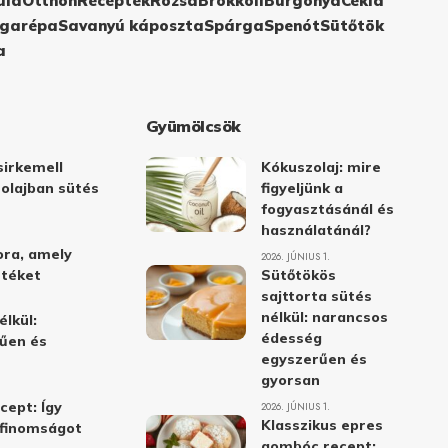
ula
Otthon
Receptek
Rózsa
Brokkoli
Burgonya
Cékla
garépa
Savanyú káposzta
Spárga
Spenót
Sütőtök
a
Gyümölcsök
irkemell
Kókuszolaj: mire
 olajban sütés
figyeljünk a
fogyasztásánál és
használatánál?
ora, amely
2026. JÚNIUS 1.
stéket
Sütőtökös
sajttorta sütés
nélkül: narancsos
élkül:
édesség
űen és
egyszerűen és
gyorsan
cept: Így
2026. JÚNIUS 1.
Klasszikus epres
i finomságot
gombóc recept: