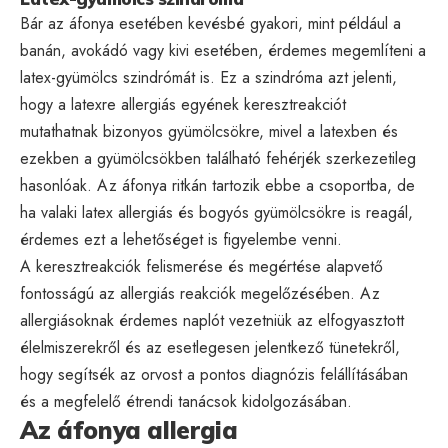
Bár az áfonya esetében kevésbé gyakori, mint például a
banán, avokádó vagy kivi esetében, érdemes megemlíteni a
latex-gyümölcs szindrómát is. Ez a szindróma azt jelenti,
hogy a latexre allergiás egyének keresztreakciót
mutathatnak bizonyos gyümölcsökre, mivel a latexben és
ezekben a gyümölcsökben található fehérjék szerkezetileg
hasonlóak. Az áfonya ritkán tartozik ebbe a csoportba, de
ha valaki latex allergiás és bogyós gyümölcsökre is reagál,
érdemes ezt a lehetőséget is figyelembe venni.
A keresztreakciók felismerése és megértése alapvető
fontosságú az allergiás reakciók megelőzésében. Az
allergiásoknak érdemes naplót vezetniük az elfogyasztott
élelmiszerekről és az esetlegesen jelentkező tünetekről,
hogy segítsék az orvost a pontos diagnózis felállításában
és a megfelelő étrendi tanácsok kidolgozásában.
Az áfonya allergia