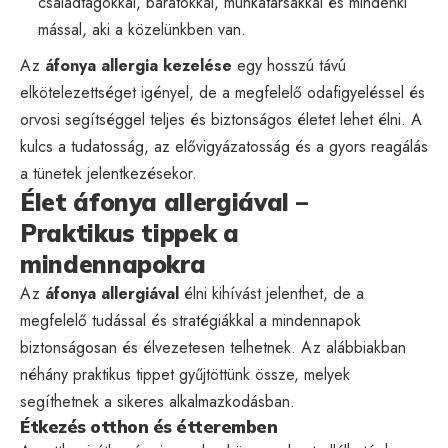
családtagokkal, barátokkal, munkatársakkal és mindenki
mással, aki a közelünkben van.
Az
áfonya allergia kezelése
egy hosszú távú
elkötelezettséget igényel, de a megfelelő odafigyeléssel és
orvosi segítséggel teljes és biztonságos életet lehet élni. A
kulcs a tudatosság, az elővigyázatosság és a gyors reagálás
a tünetek jelentkezésekor.
Élet áfonya allergiával –
Praktikus tippek a
mindennapokra
Az
áfonya allergiával
élni kihívást jelenthet, de a
megfelelő tudással és stratégiákkal a mindennapok
biztonságosan és élvezetesen telhetnek. Az alábbiakban
néhány praktikus tippet gyűjtöttünk össze, melyek
segíthetnek a sikeres alkalmazkodásban.
Étkezés otthon és étteremben