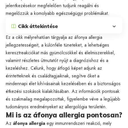
jelentkezésekor megfelelően tudjunk reagálni és
megelőzzük a komolyabb egészségügyi problémákat.
Cikk áttekintése
Ez a cikk mélyrehatóan tárgyalja az áfonya allergia
jellegzetességeit, a különféle tüneteket, a lehetséges
keresztreakciókat más gyümölcsökkel és élelmiszerekkel,
valamint részletes útmutatót nyújt a diagnózishoz és a
kezeléshez. Célunk, hogy átfogó képet adjunk az
érintetteknek és családtagjaiknak, segítve őket a
mindennapi élet kihívásainak kezelésében és a biztonságos
étkezési szokások kialakításában. Az információk pontosak
és szakmailag megalapozottak, figyelembe véve a legújabb
tudományos eredményeket az allergológia területén.
Mi is az áfonya allergia pontosan?
Az
áfonya allergia
egy immunrendszeri reakció, mely