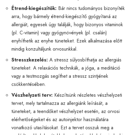
Étrend-kiegészítők:
Bár nincs tudományos bizonyíték
arra, hogy bármely étrend-kiegészítő gyógyítaná az
allergiát, egyesek úgy találják, hogy bizonyos vitaminok
(pl. C-vitamin) vagy gyógynövények (pl. csalán)
enyhíthetik az enyhe tüneteket. Ezek alkalmazása előtt
mindig konzultáljunk orvosunkkal.
Stresszkezelés:
A stressz súlyosbíthatja az allergiás
tüneteket. A relaxációs technikák, a jóga, a meditáció
vagy a testmozgás segíthet a stressz szintjének
csökkentésében.
Vészhelyzeti terv:
Készítsünk részletes vészhelyzeti
tervet, mely tartalmazza az allergiánk leírását, a
tüneteket, a teendőket vészhelyzet esetén, az orvosi
elérhetőségeket és az autoinjektor használatára
vonatkozó utasításokat. Ezt a tervet osszuk meg a