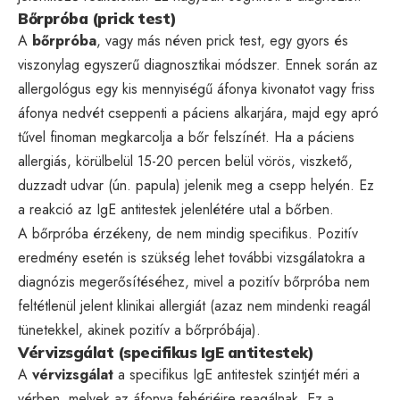
Bőrpróba (prick test)
A
bőrpróba
, vagy más néven prick test, egy gyors és
viszonylag egyszerű diagnosztikai módszer. Ennek során az
allergológus egy kis mennyiségű áfonya kivonatot vagy friss
áfonya nedvét cseppenti a páciens alkarjára, majd egy apró
tűvel finoman megkarcolja a bőr felszínét. Ha a páciens
allergiás, körülbelül 15-20 percen belül vörös, viszkető,
duzzadt udvar (ún. papula) jelenik meg a csepp helyén. Ez
a reakció az IgE antitestek jelenlétére utal a bőrben.
A bőrpróba érzékeny, de nem mindig specifikus. Pozitív
eredmény esetén is szükség lehet további vizsgálatokra a
diagnózis megerősítéséhez, mivel a pozitív bőrpróba nem
feltétlenül jelent klinikai allergiát (azaz nem mindenki reagál
tünetekkel, akinek pozitív a bőrpróbája).
Vérvizsgálat (specifikus IgE antitestek)
A
vérvizsgálat
a specifikus IgE antitestek szintjét méri a
vérben, melyek az áfonya fehérjéire reagálnak. Ez a