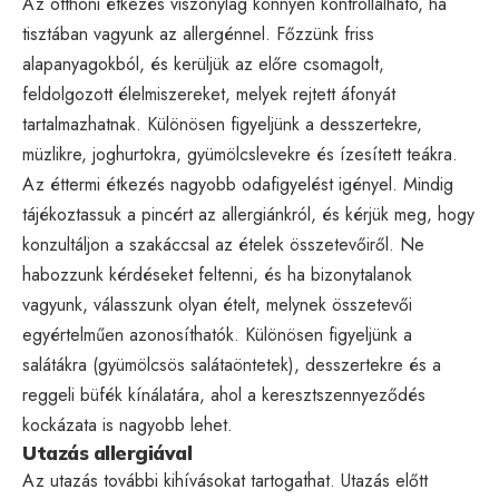
Az otthoni étkezés viszonylag könnyen kontrollálható, ha
tisztában vagyunk az allergénnel. Főzzünk friss
alapanyagokból, és kerüljük az előre csomagolt,
feldolgozott élelmiszereket, melyek rejtett áfonyát
tartalmazhatnak. Különösen figyeljünk a desszertekre,
müzlikre, joghurtokra, gyümölcslevekre és ízesített teákra.
Az éttermi étkezés nagyobb odafigyelést igényel. Mindig
tájékoztassuk a pincért az allergiánkról, és kérjük meg, hogy
konzultáljon a szakáccsal az ételek összetevőiről. Ne
habozzunk kérdéseket feltenni, és ha bizonytalanok
vagyunk, válasszunk olyan ételt, melynek összetevői
egyértelműen azonosíthatók. Különösen figyeljünk a
salátákra (gyümölcsös salátaöntetek), desszertekre és a
reggeli büfék kínálatára, ahol a keresztszennyeződés
kockázata is nagyobb lehet.
Utazás allergiával
Az utazás további kihívásokat tartogathat. Utazás előtt