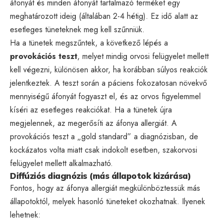
áfonyát és minden áfonyát tartalmazó terméket egy
meghatározott ideig (általában 2-4 hétig). Ez idő alatt az
esetleges tüneteknek meg kell szűnniük.
Ha a tünetek megszűntek, a következő lépés a
provokációs teszt
, melyet mindig orvosi felügyelet mellett
kell végezni, különösen akkor, ha korábban súlyos reakciók
jelentkeztek. A teszt során a páciens fokozatosan növekvő
mennyiségű áfonyát fogyaszt el, és az orvos figyelemmel
kíséri az esetleges reakciókat. Ha a tünetek újra
megjelennek, az megerősíti az áfonya allergiát. A
provokációs teszt a „gold standard” a diagnózisban, de
kockázatos volta miatt csak indokolt esetben, szakorvosi
felügyelet mellett alkalmazható.
Diffúziós diagnózis (más állapotok kizárása)
Fontos, hogy az áfonya allergiát megkülönböztessük más
állapotoktól, melyek hasonló tüneteket okozhatnak. Ilyenek
lehetnek: