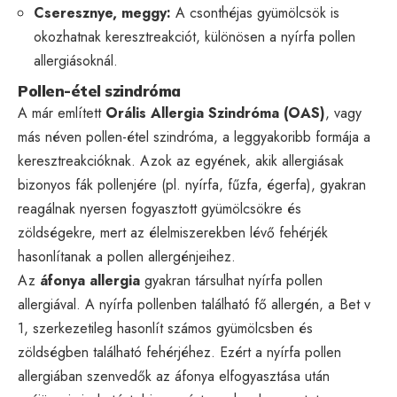
Cseresznye, meggy:
A csonthéjas gyümölcsök is
okozhatnak keresztreakciót, különösen a nyírfa pollen
allergiásoknál.
Pollen-étel szindróma
A már említett
Orális Allergia Szindróma (OAS)
, vagy
más néven pollen-étel szindróma, a leggyakoribb formája a
keresztreakcióknak. Azok az egyének, akik allergiásak
bizonyos fák pollenjére (pl. nyírfa, fűzfa, égerfa), gyakran
reagálnak nyersen fogyasztott gyümölcsökre és
zöldségekre, mert az élelmiszerekben lévő fehérjék
hasonlítanak a pollen allergénjeihez.
Az
áfonya allergia
gyakran társulhat nyírfa pollen
allergiával. A nyírfa pollenben található fő allergén, a Bet v
1, szerkezetileg hasonlít számos gyümölcsben és
zöldségben található fehérjéhez. Ezért a nyírfa pollen
allergiában szenvedők az áfonya elfogyasztása után