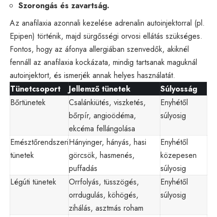
Szorongás és zavartság.
Az anafilaxia azonnali kezelése adrenalin autoinjektorral (pl.
Epipen) történik, majd sürgősségi orvosi ellátás szükséges.
Fontos, hogy az áfonya allergiában szenvedők, akiknél
fennáll az anafilaxia kockázata, mindig tartsanak maguknál
autoinjektort, és ismerjék annak helyes használatát.
Tünetcsoport
Jellemző tünetek
Súlyosság
Bőrtünetek
Csalánkiütés, viszketés,
Enyhétől
bőrpír, angioödéma,
súlyosig
ekcéma fellángolása
Emésztőrendszeri
Hányinger, hányás, hasi
Enyhétől
tünetek
görcsök, hasmenés,
közepesen
puffadás
súlyosig
Légúti tünetek
Orrfolyás, tüsszögés,
Enyhétől
orrdugulás, köhögés,
súlyosig
zihálás, asztmás roham