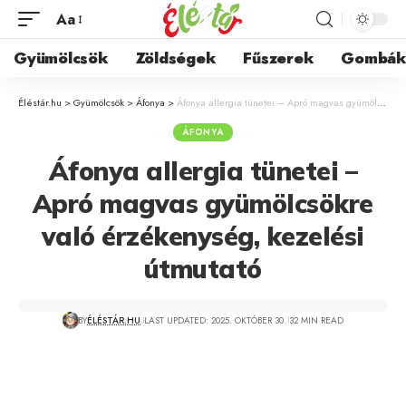
Aa
Gyümölcsök
Zöldségek
Fűszerek
Gombá
Éléstár.hu
>
Gyümölcsök
>
Áfonya
>
Áfonya allergia tünetei – Apró magvas gyümölcsökre való érzékenység, kezelési útmutató
ÁFONYA
Áfonya allergia tünetei –
Apró magvas gyümölcsökre
való érzékenység, kezelési
útmutató
BY
ÉLÉSTÁR.HU
LAST UPDATED: 2025. OKTÓBER 30.
32 MIN READ