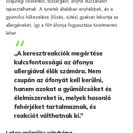
szájüregi viszketést, bizsergést, enyhe duzzanatot
tapasztalhatnak. A tünetek általában enyhébbek, és a
gyümölcs hőkezelése (főzés, sütés) gyakran lebontja az
allergéneket, így a főtt áfonya fogyasztása tünetmentes
lehet.
„A keresztreakciók megértése
kulcsfontosságú az áfonya
allergiával élők számára. Nem
csupán az áfonyát kell kerülni,
hanem azokat a gyümölcsöket és
élelmiszereket is, melyek hasonló
fehérjéket tartalmaznak, és
reakciót válthatnak ki.”
Latex-gyümölcs szindróma