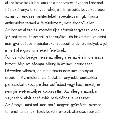
akkor következik be, amikor a szervezet tévesen károsnak
ítéli az áfonya bizonyos fehérjéit. E tévedés következtében
az immunrendszer antitesteket, specifikusan IgE típusú
antitesteket termel a feltételezett „betolakodó” ellen.
Amikor az allergiás személy újra áfonyát fogyaszt, ezek az
IgE antitestek felismerik a fehérjéket, és hisztamint, valamint
más gyulladásos mediátorokat szabadítanak fel, melyek a jól
ismert allergiás tünetekért felelősek.
Fontos különbséget tenni az allergia és az ételintolerancia
között. Míg az
áfonya allergia
az immunrendszer
közvetlen válasza, az intolerancia nem immunológiai
eredetű. Az intolerancia általában enyhébb emésztési
panaszokat okoz, például puffadást vagy hasmenést, és
nem jár életveszélyes kockázattal. Az allergia azonban
súlyosabb, akár anafilaxiás reakcióhoz is vezethet.
Az áfonya, mint sok más apró magvas gyümölcs, számos
fehérjét tartalmaz. Ezek közül némelyik allergiás reakciót