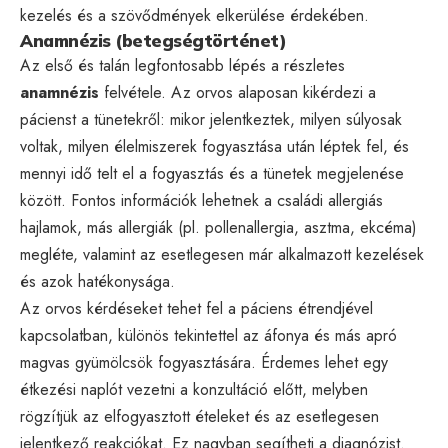
kezelés és a szövődmények elkerülése érdekében.
Anamnézis (betegségtörténet)
Az első és talán legfontosabb lépés a részletes
anamnézis
felvétele. Az orvos alaposan kikérdezi a
pácienst a tünetekről: mikor jelentkeztek, milyen súlyosak
voltak, milyen élelmiszerek fogyasztása után léptek fel, és
mennyi idő telt el a fogyasztás és a tünetek megjelenése
között. Fontos információk lehetnek a családi allergiás
hajlamok, más allergiák (pl. pollenallergia, asztma, ekcéma)
megléte, valamint az esetlegesen már alkalmazott kezelések
és azok hatékonysága.
Az orvos kérdéseket tehet fel a páciens étrendjével
kapcsolatban, különös tekintettel az áfonya és más apró
magvas gyümölcsök fogyasztására. Érdemes lehet egy
étkezési naplót vezetni a konzultáció előtt, melyben
rögzítjük az elfogyasztott ételeket és az esetlegesen
jelentkező reakciókat. Ez nagyban segítheti a diagnózist.