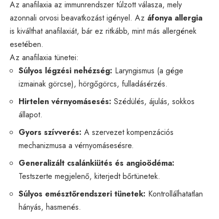
Az anafilaxia az immunrendszer túlzott válasza, mely
azonnali orvosi beavatkozást igényel. Az
áfonya allergia
is kiválthat anafilaxiát, bár ez ritkább, mint más allergének
esetében.
Az anafilaxia tünetei:
Súlyos légzési nehézség:
Laryngismus (a gége
izmainak görcse), hörgőgörcs, fulladásérzés.
Hirtelen vérnyomásesés:
Szédülés, ájulás, sokkos
állapot.
Gyors szívverés:
A szervezet kompenzációs
mechanizmusa a vérnyomásesésre.
Generalizált csalánkiütés és angioödéma:
Testszerte megjelenő, kiterjedt bőrtünetek.
Súlyos emésztőrendszeri tünetek:
Kontrollálhatatlan
hányás, hasmenés.