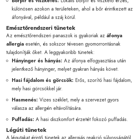
Bőrpír és viszketés:
Lokális bőrpír és viszkető érzés,
különösen azokon a területeken, ahol a bőr érintkezett az
áfonyával, például a száj körül.
Emésztőrendszeri tünetek
Az emésztőrendszeri panaszok is gyakoriak az
áfonya
allergia
esetén, és sokszor tévesen gyomorrontásnak
tulajdonítják őket. A leggyakoribb tünetek:
Hányinger és hányás:
Az áfonya elfogyasztása után
jelentkező hányinger, melyet gyakran hányás követ.
Hasi fájdalom és görcsök:
Erős, szorító hasi fájdalom,
mely hasi görcsökkel jár.
Hasmenés:
Vizes széklet, mely a szervezet gyors
válasza az allergén eltávolítására.
Puffadás:
A hasi diszkomfort érzetét fokozó puffadás.
Légúti tünetek
A légutakat érintő tünetek az allergiás reakció súlyosságától