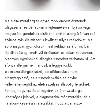
Az élelmiszerallergiák egyre több embert érintenek
világszerte, és bár sokan a tejtermékekre, tojásra vagy
mogyoróra gondolnak elsőként, amikor allergiáról van szó,
számos más élelmiszer is kiválthat súlyos reakciókat. Az
apró magvas gyümölcsök, mint például az áfonya, bár
táplálkozásilag rendkívül értékesek és sokak kedvencei,
bizonyos egyéneknél allergiás tüneteket válthatnak ki. Az
áfonya allergia nem tartozik a leggyakoribb
élelmiszerallergiák közé, de előfordulása nem
elhanyagolható, és a tünetek skálája az enyhe
kellemetlenségtől az életveszélyes állapotig terjedhet.
Fontos, hogy tisztában legyünk az áfonya allergia
lehetséges jeleivel, a diagnosztikai módszerekkel és a
hatékony kezelési stratégiákkal, hogy a panaszok