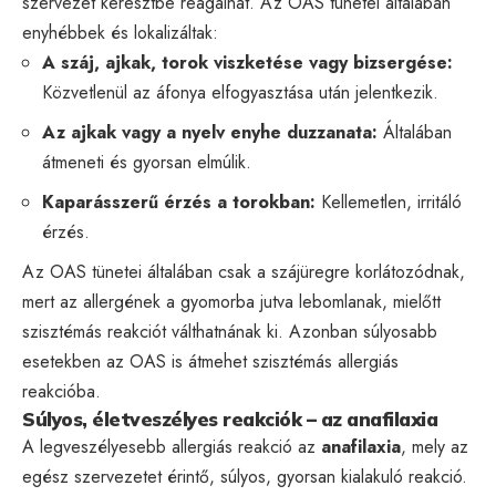
szervezet keresztbe reagálhat. Az OAS tünetei általában
enyhébbek és lokalizáltak:
A száj, ajkak, torok viszketése vagy bizsergése:
Közvetlenül az áfonya elfogyasztása után jelentkezik.
Az ajkak vagy a nyelv enyhe duzzanata:
Általában
átmeneti és gyorsan elmúlik.
Kaparásszerű érzés a torokban:
Kellemetlen, irritáló
érzés.
Az OAS tünetei általában csak a szájüregre korlátozódnak,
mert az allergének a gyomorba jutva lebomlanak, mielőtt
szisztémás reakciót válthatnának ki. Azonban súlyosabb
esetekben az OAS is átmehet szisztémás allergiás
reakcióba.
Súlyos, életveszélyes reakciók – az anafilaxia
A legveszélyesebb allergiás reakció az
anafilaxia
, mely az
egész szervezetet érintő, súlyos, gyorsan kialakuló reakció.