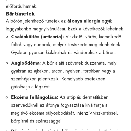
előfordulhatnak.
Bőrtünetek
A bőrön jelentkező tünetek az
áfonya allergia
egyik
leggyakoribb megnyilvánulásai. Ezek a következők lehetnek:
Csalánkiütés (urticaria):
Viszkető, vörös, kiemelkedő
foltok vagy dudorok, melyek testszerte megjelenhetnek.
Gyakran gyorsan kialakulnak és vándorolnak a bőrön.
Angioödéma:
A bőr alatti szövetek duzzanata, mely
gyakran az ajkakon, arcon, nyelven, torokban vagy a
szemhéjakon jelentkezik. Komolyabb esetekben
gátolhatja a légzést.
Ekcéma fellángolása:
Az atópiás dermatitisben
szenvedőknél az áfonya fogyasztása kiválthatja a
meglévő ekcéma súlyosbodását, intenzív viszketéssel,
bőrpírral és szárazsággal.