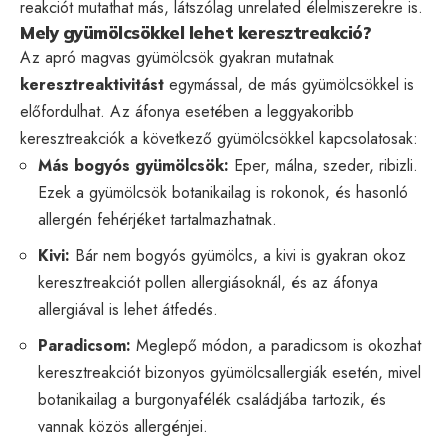
reakciót mutathat más, látszólag unrelated élelmiszerekre is.
Mely gyümölcsökkel lehet keresztreakció?
Az apró magvas gyümölcsök gyakran mutatnak
keresztreaktivitást
egymással, de más gyümölcsökkel is
előfordulhat. Az áfonya esetében a leggyakoribb
keresztreakciók a következő gyümölcsökkel kapcsolatosak:
Más bogyós gyümölcsök:
Eper, málna, szeder, ribizli.
Ezek a gyümölcsök botanikailag is rokonok, és hasonló
allergén fehérjéket tartalmazhatnak.
Kivi:
Bár nem bogyós gyümölcs, a kivi is gyakran okoz
keresztreakciót pollen allergiásoknál, és az áfonya
allergiával is lehet átfedés.
Paradicsom:
Meglepő módon, a paradicsom is okozhat
keresztreakciót bizonyos gyümölcsallergiák esetén, mivel
botanikailag a burgonyafélék családjába tartozik, és
vannak közös allergénjei.