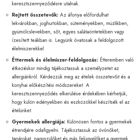
keresztszennyeződésre utalnak.
Rejtett összetevők:
Az áfonya előfordulhat
lekvárokban, joghurtokban, süteményekben, müzlikben,
gyümölcslevekben, sőt, egyes salátaöntetekben vagy
ízesített teákban is. Legyünk óvatosak a feldolgozott
élelmiszerekkel.
Éttermek és élelmiszer-feldolgozás:
Étteremben való
étkezéskor mindig tájékoztassuk a személyzetet az
allergiánkról. Kérdezzük meg az ételek összetevőit és a
konyhai előkészítési módszereket. A
keresztszennyeződés elkerülése érdekében kérhetjük,
hogy külön edényekben és eszközökkel készítsék el az
ételünket.
Gyermekek allergiája:
Különösen fontos a gyermekek
étrendjére odafigyelni. Tájékoztassuk az óvónőket,
tanárokat, nagyszülőket és más felügyelőket a gyermek