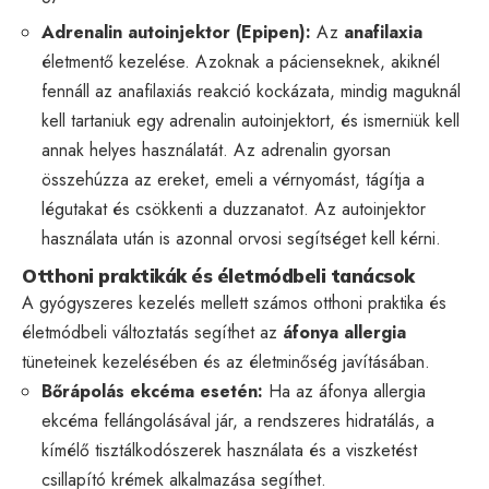
Adrenalin autoinjektor (Epipen):
Az
anafilaxia
életmentő kezelése. Azoknak a pácienseknek, akiknél
fennáll az anafilaxiás reakció kockázata, mindig maguknál
kell tartaniuk egy adrenalin autoinjektort, és ismerniük kell
annak helyes használatát. Az adrenalin gyorsan
összehúzza az ereket, emeli a vérnyomást, tágítja a
légutakat és csökkenti a duzzanatot. Az autoinjektor
használata után is azonnal orvosi segítséget kell kérni.
Otthoni praktikák és életmódbeli tanácsok
A gyógyszeres kezelés mellett számos otthoni praktika és
életmódbeli változtatás segíthet az
áfonya allergia
tüneteinek kezelésében és az életminőség javításában.
Bőrápolás ekcéma esetén:
Ha az áfonya allergia
ekcéma fellángolásával jár, a rendszeres hidratálás, a
kímélő tisztálkodószerek használata és a viszketést
csillapító krémek alkalmazása segíthet.