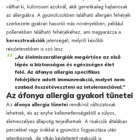
válthat ki, különösen azoknál, akik genetikailag hajlamosak
az allergiákra. A gyümölcsökben található allergén fehérjék
szerkezete gyakran hasonló más növényekben, például
pollenekben található fehérjékéhez, ami magyarázza a
keresztreakciók
jelenségét, melyről később
részletesebben is szó lesz.
„Az élelmiszerallergiák megértése az első
lépés a biztonságos és egészséges élet
felé. Az áfonya allergia specifikus
fehérjékre adott immunreakció, melyet nem
szabad összetéveszteni az intoleranciával.”
Az áfonya allergia gyakori tünetei
Az
áfonya allergia tünetei
rendkívül változatosak
lehetnek, és az enyhe kellemetlenségektől a súlyos,
életveszélyes állapotig terjedhetnek. A reakciók általában
percekkel vagy órákkal a gyümölcs fogyasztása után
jelentkeznek, de ritkán késleltetett reakciók is