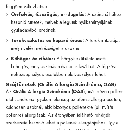
függően változhatnak:
Orrfolyás, tüsszögés, orrdugulás:
A szénanáthához
hasonló tünetek, melyek a légutak nyálkahártyájának
gyulladásából erednek.
Torokviszketés és kaparó érzés:
A torok irritációja,
mely nyelési nehézséget is okozhat.
Köhögés és zihálás:
A hörgők szűkülete miatti
köhögés, mely asztmás rohamot is kiválthat. A légzési
nehézség súlyos esetekben életveszélyes lehet.
Szájtünetek (Orális Allergia Szindróma, OAS)
Az
Orális Allergia Szindróma (OAS)
, más néven pollen-
étel szindróma, gyakori jelenség az áfonya allergia esetén,
különösen azoknál, akik bizonyos pollenekre (pl. nyírfa
pollenre) allergiásak. Az áfonyában található fehérjék
szerkezete hasonló lehet a pollenek allergénjeihez, így a