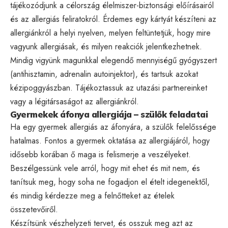
tájékozódjunk a célország élelmiszer-biztonsági előírásairól
és az allergiás feliratokról. Érdemes egy kártyát készíteni az
allergiánkról a helyi nyelven, melyen feltüntetjük, hogy mire
vagyunk allergiásak, és milyen reakciók jelentkezhetnek.
Mindig vigyünk magunkkal elegendő mennyiségű gyógyszert
(antihisztamin, adrenalin autoinjektor), és tartsuk azokat
kézipoggyászban. Tájékoztassuk az utazási partnereinket
vagy a légitársaságot az allergiánkról.
Gyermekek áfonya allergiája – szülők feladatai
Ha egy gyermek allergiás az áfonyára, a szülők felelőssége
hatalmas. Fontos a gyermek oktatása az allergiájáról, hogy
idősebb korában ő maga is felismerje a veszélyeket.
Beszélgessünk vele arról, hogy mit ehet és mit nem, és
tanítsuk meg, hogy soha ne fogadjon el ételt idegenektől,
és mindig kérdezze meg a felnőtteket az ételek
összetevőiről.
Készítsünk vészhelyzeti tervet, és osszuk meg azt az