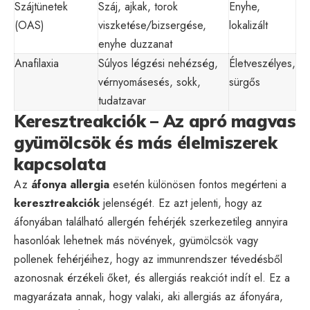
Szájtünetek
Száj, ajkak, torok
Enyhe,
(OAS)
viszketése/bizsergése,
lokalizált
enyhe duzzanat
Anafilaxia
Súlyos légzési nehézség,
Életveszélyes,
vérnyomásesés, sokk,
sürgős
tudatzavar
Keresztreakciók – Az apró magvas
gyümölcsök és más élelmiszerek
kapcsolata
Az
áfonya allergia
esetén különösen fontos megérteni a
keresztreakciók
jelenségét. Ez azt jelenti, hogy az
áfonyában található allergén fehérjék szerkezetileg annyira
hasonlóak lehetnek más növények, gyümölcsök vagy
pollenek fehérjéihez, hogy az immunrendszer tévedésből
azonosnak érzékeli őket, és allergiás reakciót indít el. Ez a
magyarázata annak, hogy valaki, aki allergiás az áfonyára,