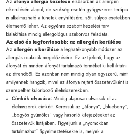
Az
áfonya allergia kezelése
elsősorban az allergén
elkerülésén alapul, de szükség esetén gyógyszeres terápia
is alkalmazható a tünetek enyhítésére, sőt, súlyos esetekben
életmentő lehet. Az egyénre szabott kezelési terv
kialakítása mindig allergológus szakorvos feladata.
Az első és legfontosabb: az allergén kerülése
Az
allergén elkerülése
a leghatékonyabb módszer az
allergiás reakciók megelőzésére. Ez azt jelenti, hogy az
áfonyát és minden áfonyát tartalmazó terméket ki kell iktatni
az étrendből. Ez azonban nem mindig olyan egyszerű, mint
amilyennek hangzik, mivel az áfonya rejtett összetevőként is
szerepelhet különböző élelmiszerekben.
Címkék olvasása:
Mindig alaposan olvassuk el az
élelmiszerek címkéit. Keressük az „áfonya”, „blueberry”,
„bogyós gyümölcs” vagy hasonló kifejezéseket az
összetevők listájában. Figyeljünk a „nyomokban
tartalmazhat” figyelmeztetésekre is, melyek a