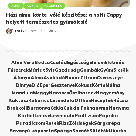
ALMA
KÖRTE
RECEPTEK
Házi alma-körte ivólé készítése: a bolti Cappy
helyett természetes gyümölcslé
ÉLÉSTÁR.HU
2025. SZEPTEMBER 8.
Aloe Vera
Bodza
Család
Egészség
Élelem
Életmód
Fűszerek
Máriatövis
Gazdaság
Gombák
Gyümölcsök
Áfonya
Alma
Avokádó
Banán
Citrom
Cseresznye
Dinnye
Dió
Eper
Gesztenye
Kókusz
Körte
Málna
Mandula
Meggy
Narancs
Őszibarack
Hagyomány
Kaktusz
Kukorica
Levendula
Otthon
Receptek
Rózsa
Brokkoli
Burgonya
Cékla
Cukkini
Fokhagyma
Hagyma
Karfiol
Lencse
Levendula
Padlizsán
Paprika
Paradicsom
Retek
Rizs
Zöldségek
Sárgarépa
Savanyú káposzta
Spárga
Spenót
Sütőtök
Uborka