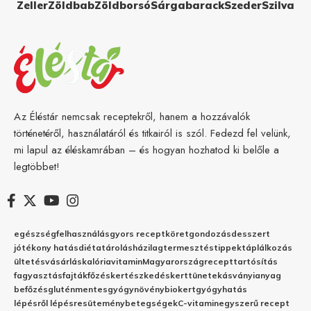
Zeller
Zöldbab
Zöldborsó
Sárgabarack
Szeder
Szilva
Az Éléstár nemcsak receptekről, hanem a hozzávalók
történetéről, használatáról és titkairól is szól. Fedezd fel velünk,
mi lapul az éléskamrában – és hogyan hozhatod ki belőle a
legtöbbet!
egészség
felhasználás
gyors recept
köret
gondozás
desszert
jótékony hatás
diéta
tárolás
házilag
termesztés
tippek
táplálkozás
ültetés
vásárlás
kalória
vitamin
Magyarország
recept
tartósítás
fagyasztás
fajták
főzés
kertészkedés
kert
tünetek
ásványianyag
befőzés
gluténmentes
gyógynövény
biokert
gyógyhatás
lépésről lépésre
sütemény
betegségek
C-vitamin
egyszerű recept