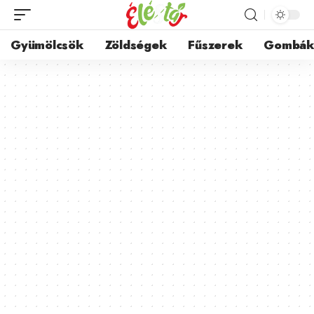
Gyümölcsök
Zöldségek
Fűszerek
Gombá