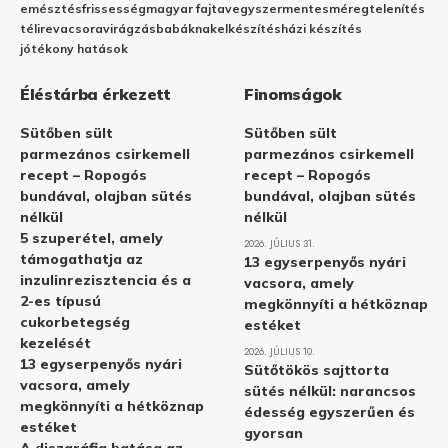
emésztés
frissesség
magyar fajta
vegyszermentes
méregtelenítés
télire
vacsora
virágzás
babáknak
elkészítés
házi készítés
jótékony hatások
Éléstárba érkezett
Finomságok
Sütőben sült
Sütőben sült
parmezános csirkemell
parmezános csirkemell
recept – Ropogós
recept – Ropogós
bundával, olajban sütés
bundával, olajban sütés
nélkül
nélkül
5 szuperétel, amely
2026. JÚLIUS 31.
támogathatja az
13 egyserpenyős nyári
inzulinrezisztencia és a
vacsora, amely
2-es típusú
megkönnyíti a hétköznap
cukorbetegség
estéket
kezelését
2026. JÚLIUS 10.
13 egyserpenyős nyári
Sütőtökös sajttorta
vacsora, amely
sütés nélkül: narancsos
megkönnyíti a hétköznap
édesség egyszerűen és
estéket
gyorsan