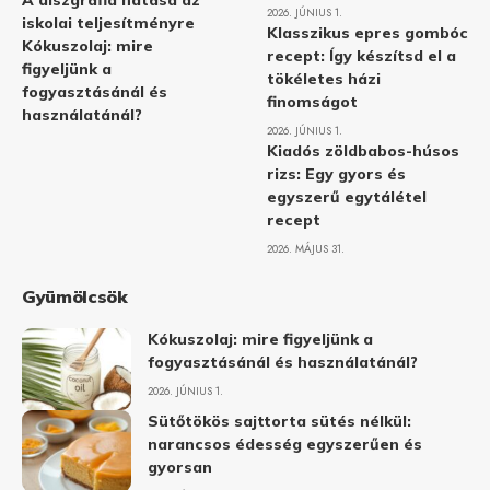
A diszgráfia hatása az
2026. JÚNIUS 1.
iskolai teljesítményre
Klasszikus epres gombóc
Kókuszolaj: mire
recept: Így készítsd el a
figyeljünk a
tökéletes házi
fogyasztásánál és
finomságot
használatánál?
2026. JÚNIUS 1.
Kiadós zöldbabos-húsos
rizs: Egy gyors és
egyszerű egytálétel
recept
2026. MÁJUS 31.
Gyümölcsök
Kókuszolaj: mire figyeljünk a
fogyasztásánál és használatánál?
2026. JÚNIUS 1.
Sütőtökös sajttorta sütés nélkül:
narancsos édesség egyszerűen és
gyorsan