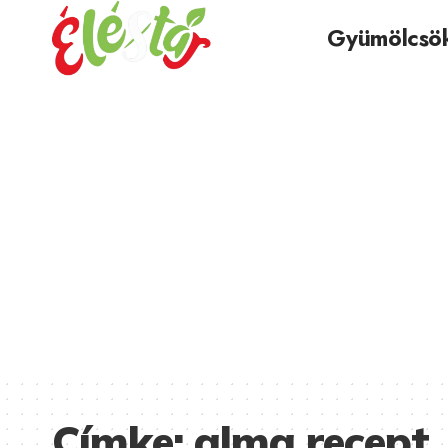
Gyümölcsö
Címke:
alma recept