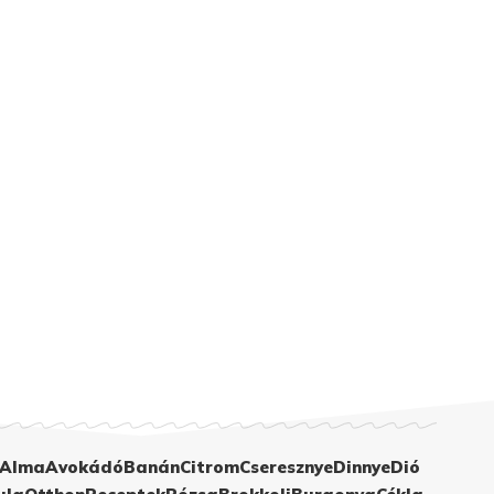
Alma
Avokádó
Banán
Citrom
Cseresznye
Dinnye
Dió