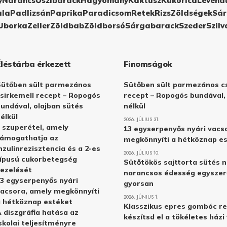
y
Narancs
Őszibarack
Hagyomány
Kaktusz
Kukorica
Levend
ula
Padlizsán
Paprika
Paradicsom
Retek
Rizs
Zöldségek
Sár
Uborka
Zeller
Zöldbab
Zöldborsó
Sárgabarack
Szeder
Szilv
Éléstárba érkezett
Finomságok
Sütőben sült parmezános
Sütőben sült parmezános cs
sirkemell recept – Ropogós
recept – Ropogós bundával,
undával, olajban sütés
nélkül
élkül
2026. JÚLIUS 31.
 szuperétel, amely
13 egyserpenyős nyári vacs
támogathatja az
megkönnyíti a hétköznap e
nzulinrezisztencia és a 2-es
2026. JÚLIUS 10.
ípusú cukorbetegség
Sütőtökös sajttorta sütés n
ezelését
narancsos édesség egyszer
3 egyserpenyős nyári
gyorsan
acsora, amely megkönnyíti
2026. JÚNIUS 1.
 hétköznap estéket
Klasszikus epres gombóc re
 diszgráfia hatása az
készítsd el a tökéletes ház
skolai teljesítményre