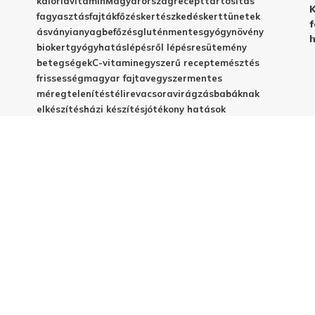
kalória
vitamin
Magyarország
recept
tartósítás
K
fagyasztás
fajták
főzés
kertészkedés
kert
tünetek
f
ásványianyag
befőzés
gluténmentes
gyógynövény
h
biokert
gyógyhatás
lépésről lépésre
sütemény
betegségek
C-vitamin
egyszerű recept
emésztés
frissesség
magyar fajta
vegyszermentes
méregtelenítés
télire
vacsora
virágzás
babáknak
elkészítés
házi készítés
jótékony hatások
© 2025 - Elestar.hu