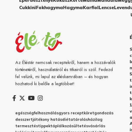
Eper
Gesztenye
Kókusz
Körte
Málna
Mandula
Megg
Cukkini
Fokhagyma
Hagyma
Karfiol
Lencse
Levend
c
b
Az Éléstár nemcsak receptekről, hanem a hozzávalók
n
történetéről, használatáról és titkairól is szól. Fedezd
5
fel velünk, mi lapul az éléskamrában – és hogyan
hozhatod ki belőle a legtöbbet!
i
t
k
1
v
egészség
felhasználás
gyors recept
köret
gondozás
a
desszert
jótékony hatás
diéta
tárolás
házilag
A
termesztés
tippek
táplálkozás
ültetés
vásárlás
i