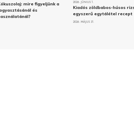
2026. JÚNIUS 1.
ókuszolaj: mire figyeljünk a
Kiadós zöldbabos-húsos rizs
ogyasztásánál és
egyszerű egytálétel recept
asználatánál?
2026. MÁJUS 31.
Adatvé