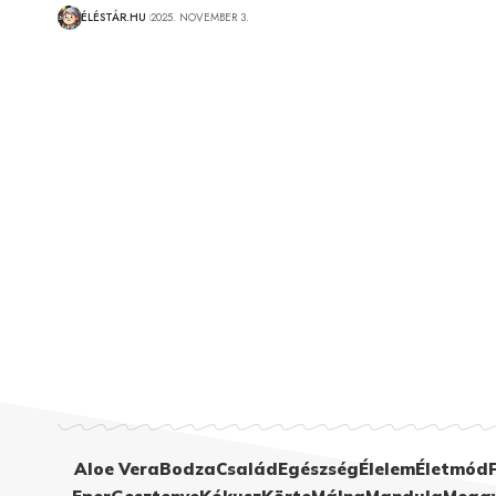
ÉLÉSTÁR.HU
2025. NOVEMBER 3.
Aloe Vera
Bodza
Család
Egészség
Élelem
Életmód