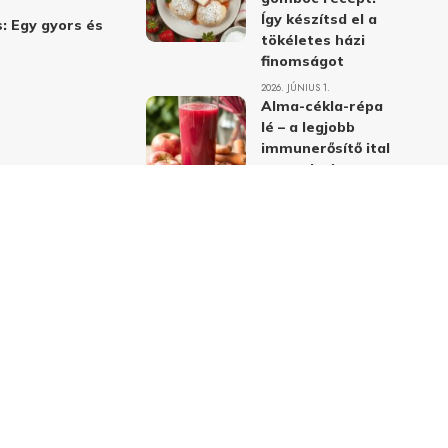
Így készítsd el a
: Egy gyors és
tökéletes házi
finomságot
2026. JÚNIUS 1.
Alma-cékla-répa
lé – a legjobb
immunerősítő ital
receptje és
hatásai
2026. JÚNIUS 1.
Almás-mákos
sütemények: A
legjobb receptek
a klasszikus
ízpárosítással
2026. MÁJUS 31.
delmi nyilatkozat
Felhasználási feltételek
Kapcsolat