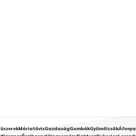
Fűszerek
Máriatövis
Gazdaság
Gombák
Gyümölcsök
Áfonya