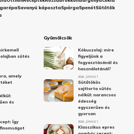
ula
Otthon
Receptek
Rózsa
Brokkoli
Burgonya
Cékla
garépa
Savanyú káposzta
Spárga
Spenót
Sütőtök
a
Gyümölcsök
irkemell
Kókuszolaj: mire
 olajban sütés
figyeljünk a
fogyasztásánál és
használatánál?
ora, amely
2026. JÚNIUS 1.
stéket
Sütőtökös
sajttorta sütés
nélkül: narancsos
élkül:
édesség
űen és
egyszerűen és
gyorsan
cept: Így
2026. JÚNIUS 1.
Klasszikus epres
i finomságot
gombóc recept: