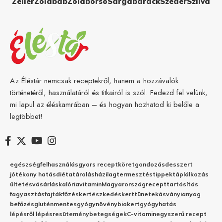
Zeller
Zöldbab
Zöldborsó
Sárgabarack
Szeder
Szilva
Az Éléstár nemcsak receptekről, hanem a hozzávalók
történetéről, használatáról és titkairól is szól. Fedezd fel velünk,
mi lapul az éléskamrában – és hogyan hozhatod ki belőle a
legtöbbet!
egészség
felhasználás
gyors recept
köret
gondozás
desszert
jótékony hatás
diéta
tárolás
házilag
termesztés
tippek
táplálkozás
ültetés
vásárlás
kalória
vitamin
Magyarország
recept
tartósítás
fagyasztás
fajták
főzés
kertészkedés
kert
tünetek
ásványianyag
befőzés
gluténmentes
gyógynövény
biokert
gyógyhatás
lépésről lépésre
sütemény
betegségek
C-vitamin
egyszerű recept