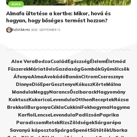
ALMA
Almafa ültetése a kertbe: Mikor, hová és
hogyan, hogy bőséges termést hozzon?
ÉLÉSTÁR.HU
2025. SZEPTEMBER 13.
Aloe Vera
Bodza
Család
Egészség
Élelem
Életmód
Fűszerek
Máriatövis
Gazdaság
Gombák
Gyümölcsök
Áfonya
Alma
Avokádó
Banán
Citrom
Cseresznye
Dinnye
Dió
Eper
Gesztenye
Kókusz
Körte
Málna
Mandula
Meggy
Narancs
Őszibarack
Hagyomány
Kaktusz
Kukorica
Levendula
Otthon
Receptek
Rózsa
Brokkoli
Burgonya
Cékla
Cukkini
Fokhagyma
Hagyma
Karfiol
Lencse
Levendula
Padlizsán
Paprika
Paradicsom
Retek
Rizs
Zöldségek
Sárgarépa
Savanyú káposzta
Spárga
Spenót
Sütőtök
Uborka