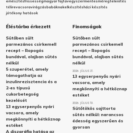
emésztés
frissesség
magyar fajta
vegyszermentes
méregtelenítés
télire
vacsora
virágzás
babáknak
elkészítés
házi készítés
jótékony hatások
Éléstárba érkezett
Finomságok
Sütőben sült
Sütőben sült
parmezános csirkemell
parmezános csirkemell
recept – Ropogós
recept – Ropogós
bundával, olajban sütés
bundával, olajban sütés
nélkül
nélkül
5 szuperétel, amely
2026. JÚLIUS 31.
támogathatja az
13 egyserpenyős nyári
inzulinrezisztencia és a
vacsora, amely
2-es típusú
megkönnyíti a hétköznap
cukorbetegség
estéket
kezelését
2026. JÚLIUS 10.
13 egyserpenyős nyári
Sütőtökös sajttorta
vacsora, amely
sütés nélkül: narancsos
megkönnyíti a hétköznap
édesség egyszerűen és
estéket
gyorsan
A diszgráfia hatása az