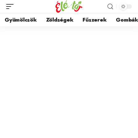
Gyümölcsök
Zöldségek
Fűszerek
Gombá