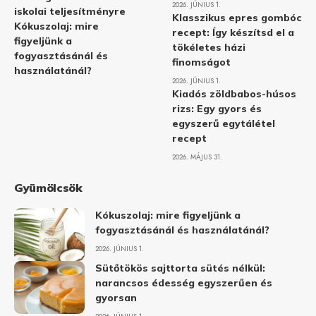
2026. JÚNIUS 1.
iskolai teljesítményre
Klasszikus epres gombóc
Kókuszolaj: mire
recept: Így készítsd el a
figyeljünk a
tökéletes házi
fogyasztásánál és
finomságot
használatánál?
2026. JÚNIUS 1.
Kiadós zöldbabos-húsos
rizs: Egy gyors és
egyszerű egytálétel
recept
2026. MÁJUS 31.
Gyümölcsök
Kókuszolaj: mire figyeljünk a
fogyasztásánál és használatánál?
2026. JÚNIUS 1.
Sütőtökös sajttorta sütés nélkül:
narancsos édesség egyszerűen és
gyorsan