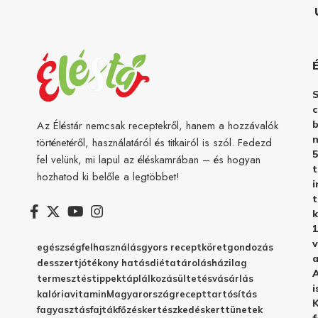
c
b
Az Éléstár nemcsak receptekről, hanem a hozzávalók
n
történetéről, használatáról és titkairól is szól. Fedezd
5
fel velünk, mi lapul az éléskamrában – és hogyan
hozhatod ki belőle a legtöbbet!
i
t
k
1
v
egészség
felhasználás
gyors recept
köret
gondozás
a
desszert
jótékony hatás
diéta
tárolás
házilag
A
termesztés
tippek
táplálkozás
ültetés
vásárlás
i
kalória
vitamin
Magyarország
recept
tartósítás
K
fagyasztás
fajták
főzés
kertészkedés
kert
tünetek
f