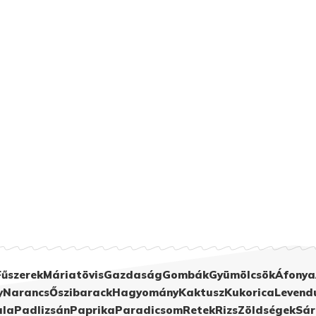
Fűszerek
Máriatövis
Gazdaság
Gombák
Gyümölcsök
Áfonya
y
Narancs
Őszibarack
Hagyomány
Kaktusz
Kukorica
Levend
ula
Padlizsán
Paprika
Paradicsom
Retek
Rizs
Zöldségek
Sár