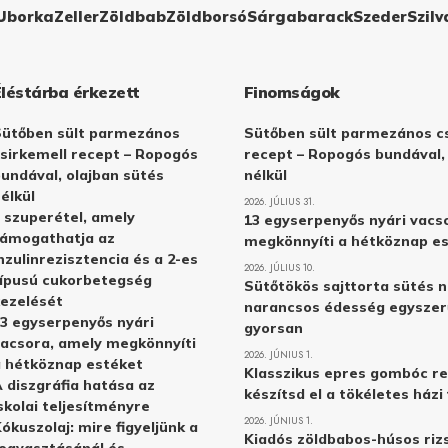
Uborka
Zeller
Zöldbab
Zöldborsó
Sárgabarack
Szeder
Szilv
Éléstárba érkezett
Finomságok
Sütőben sült parmezános
Sütőben sült parmezános cs
sirkemell recept – Ropogós
recept – Ropogós bundával,
undával, olajban sütés
nélkül
élkül
2026. JÚLIUS 31.
 szuperétel, amely
13 egyserpenyős nyári vacs
támogathatja az
megkönnyíti a hétköznap e
nzulinrezisztencia és a 2-es
2026. JÚLIUS 10.
ípusú cukorbetegség
Sütőtökös sajttorta sütés n
ezelését
narancsos édesség egyszer
3 egyserpenyős nyári
gyorsan
acsora, amely megkönnyíti
2026. JÚNIUS 1.
 hétköznap estéket
Klasszikus epres gombóc re
 diszgráfia hatása az
készítsd el a tökéletes ház
skolai teljesítményre
2026. JÚNIUS 1.
ókuszolaj: mire figyeljünk a
Kiadós zöldbabos-húsos rizs
ogyasztásánál és