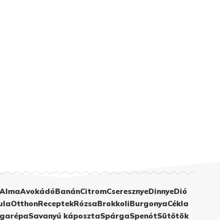
Alma
Avokádó
Banán
Citrom
Cseresznye
Dinnye
Dió
ula
Otthon
Receptek
Rózsa
Brokkoli
Burgonya
Cékla
garépa
Savanyú káposzta
Spárga
Spenót
Sütőtök