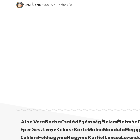
ÉLÉSTÁR.HU
2025. SZEPTEMBER 18.
Aloe Vera
Bodza
Család
Egészség
Élelem
Életmód
Eper
Gesztenye
Kókusz
Körte
Málna
Mandula
Megg
Cukkini
Fokhagyma
Hagyma
Karfiol
Lencse
Levend