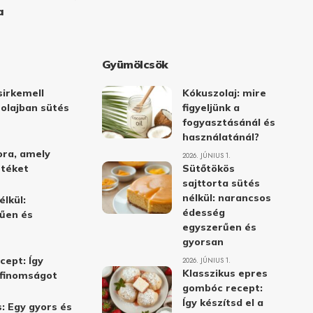
a
Gyümölcsök
irkemell
Kókuszolaj: mire
 olajban sütés
figyeljünk a
fogyasztásánál és
használatánál?
ora, amely
2026. JÚNIUS 1.
stéket
Sütőtökös
sajttorta sütés
nélkül: narancsos
élkül:
édesség
űen és
egyszerűen és
gyorsan
cept: Így
2026. JÚNIUS 1.
Klasszikus epres
i finomságot
gombóc recept:
Így készítsd el a
: Egy gyors és