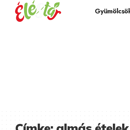
Gyümölcsö
Címke:
almás ételek