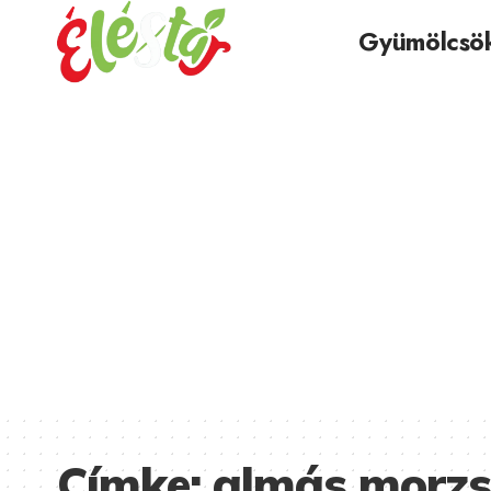
Gyümölcsö
Címke:
almás morzs