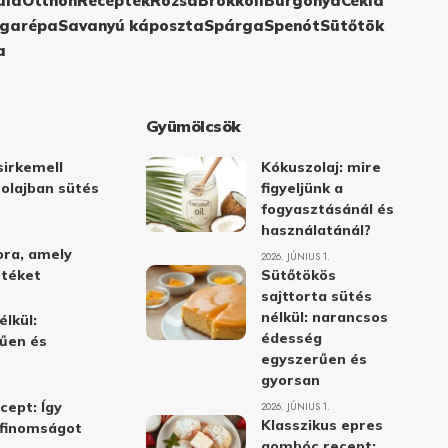
ula
Otthon
Receptek
Rózsa
Brokkoli
Burgonya
Cékla
garépa
Savanyú káposzta
Spárga
Spenót
Sütőtök
a
Gyümölcsök
irkemell
Kókuszolaj: mire
 olajban sütés
figyeljünk a
fogyasztásánál és
használatánál?
ora, amely
2026. JÚNIUS 1.
stéket
Sütőtökös
sajttorta sütés
nélkül: narancsos
élkül:
édesség
űen és
egyszerűen és
gyorsan
cept: Így
2026. JÚNIUS 1.
Klasszikus epres
i finomságot
gombóc recept: