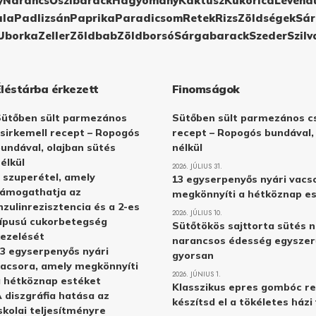
y
Narancs
Őszibarack
Hagyomány
Kaktusz
Kukorica
Levend
ula
Padlizsán
Paprika
Paradicsom
Retek
Rizs
Zöldségek
Sár
Uborka
Zeller
Zöldbab
Zöldborsó
Sárgabarack
Szeder
Szilv
Éléstárba érkezett
Finomságok
Sütőben sült parmezános
Sütőben sült parmezános cs
sirkemell recept – Ropogós
recept – Ropogós bundával,
undával, olajban sütés
nélkül
élkül
2026. JÚLIUS 31.
 szuperétel, amely
13 egyserpenyős nyári vacs
támogathatja az
megkönnyíti a hétköznap e
nzulinrezisztencia és a 2-es
2026. JÚLIUS 10.
ípusú cukorbetegség
Sütőtökös sajttorta sütés n
ezelését
narancsos édesség egyszer
3 egyserpenyős nyári
gyorsan
acsora, amely megkönnyíti
2026. JÚNIUS 1.
 hétköznap estéket
Klasszikus epres gombóc re
 diszgráfia hatása az
készítsd el a tökéletes ház
skolai teljesítményre