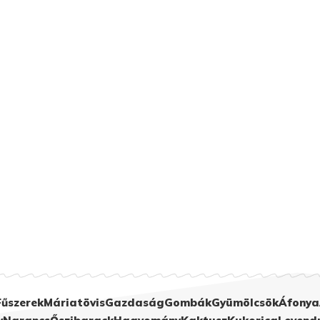
Fűszerek
Máriatövis
Gazdaság
Gombák
Gyümölcsök
Áfonya