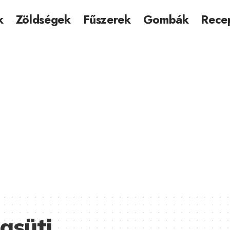
k
Zöldségek
Fűszerek
Gombák
Rece
asüti