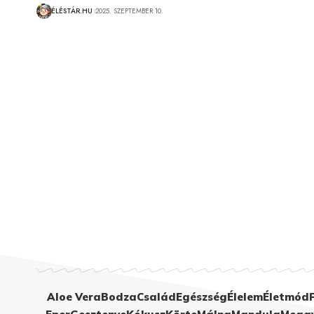
ÉLÉSTÁR.HU
2025. SZEPTEMBER 10.
Aloe Vera
Bodza
Család
Egészség
Élelem
Életmód