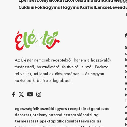
Eper
Gesztenye
Kókusz
Körte
Málna
Mandula
Megg
Cukkini
Fokhagyma
Hagyma
Karfiol
Lencse
Levend
c
b
Az Éléstár nemcsak receptekről, hanem a hozzávalók
n
történetéről, használatáról és titkairól is szól. Fedezd
5
fel velünk, mi lapul az éléskamrában – és hogyan
hozhatod ki belőle a legtöbbet!
i
t
k
1
v
egészség
felhasználás
gyors recept
köret
gondozás
a
desszert
jótékony hatás
diéta
tárolás
házilag
A
termesztés
tippek
táplálkozás
ültetés
vásárlás
i