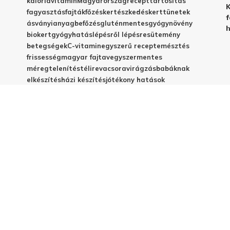
kalória
vitamin
Magyarország
recept
tartósítás
K
fagyasztás
fajták
főzés
kertészkedés
kert
tünetek
f
ásványianyag
befőzés
gluténmentes
gyógynövény
h
biokert
gyógyhatás
lépésről lépésre
sütemény
betegségek
C-vitamin
egyszerű recept
emésztés
frissesség
magyar fajta
vegyszermentes
méregtelenítés
télire
vacsora
virágzás
babáknak
elkészítés
házi készítés
jótékony hatások
© 2025 - Elestar.hu