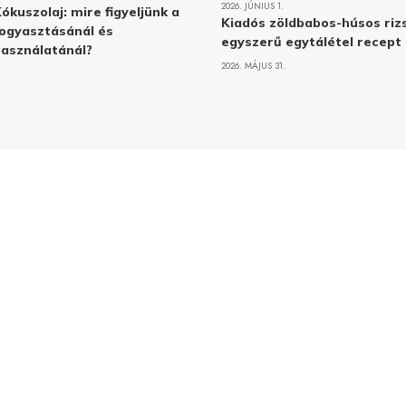
2026. JÚNIUS 1.
ókuszolaj: mire figyeljünk a
Kiadós zöldbabos-húsos rizs
ogyasztásánál és
egyszerű egytálétel recept
asználatánál?
2026. MÁJUS 31.
Adatvé