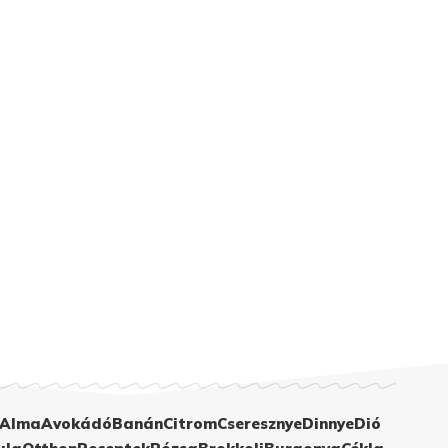
Alma
Avokádó
Banán
Citrom
Cseresznye
Dinnye
Dió