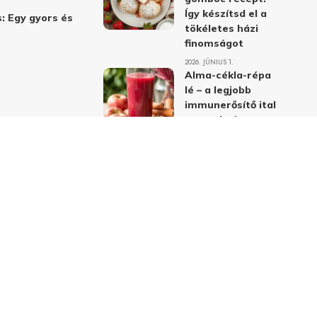
Így készítsd el a
: Egy gyors és
tökéletes házi
finomságot
2026. JÚNIUS 1.
Alma-cékla-répa
lé – a legjobb
immunerősítő ital
receptje és
hatásai
2026. JÚNIUS 1.
Almás-mákos
sütemények: A
legjobb receptek
a klasszikus
ízpárosítással
2026. MÁJUS 31.
delmi nyilatkozat
Felhasználási feltételek
Kapcsolat