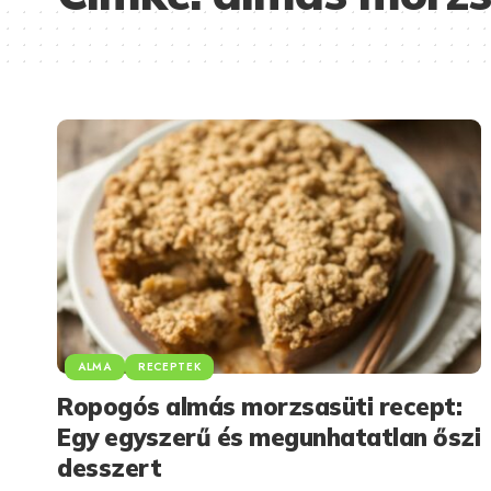
ALMA
RECEPTEK
Ropogós almás morzsasüti recept:
Egy egyszerű és megunhatatlan őszi
desszert