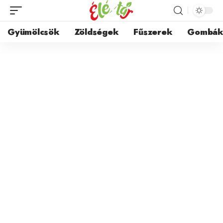
Gyümölcsök
Zöldségek
Fűszerek
Gombá