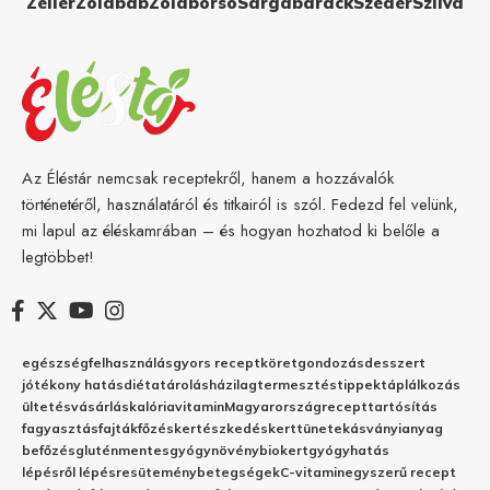
Zeller
Zöldbab
Zöldborsó
Sárgabarack
Szeder
Szilva
Az Éléstár nemcsak receptekről, hanem a hozzávalók
történetéről, használatáról és titkairól is szól. Fedezd fel velünk,
mi lapul az éléskamrában – és hogyan hozhatod ki belőle a
legtöbbet!
egészség
felhasználás
gyors recept
köret
gondozás
desszert
jótékony hatás
diéta
tárolás
házilag
termesztés
tippek
táplálkozás
ültetés
vásárlás
kalória
vitamin
Magyarország
recept
tartósítás
fagyasztás
fajták
főzés
kertészkedés
kert
tünetek
ásványianyag
befőzés
gluténmentes
gyógynövény
biokert
gyógyhatás
lépésről lépésre
sütemény
betegségek
C-vitamin
egyszerű recept