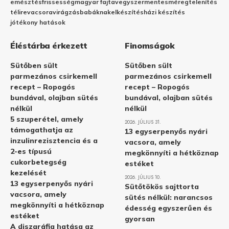
emésztés
frissesség
magyar fajta
vegyszermentes
méregtelenítés
télire
vacsora
virágzás
babáknak
elkészítés
házi készítés
jótékony hatások
Éléstárba érkezett
Finomságok
Sütőben sült
Sütőben sült
parmezános csirkemell
parmezános csirkemell
recept – Ropogós
recept – Ropogós
bundával, olajban sütés
bundával, olajban sütés
nélkül
nélkül
5 szuperétel, amely
2026. JÚLIUS 31.
támogathatja az
13 egyserpenyős nyári
inzulinrezisztencia és a
vacsora, amely
2-es típusú
megkönnyíti a hétköznap
cukorbetegség
estéket
kezelését
2026. JÚLIUS 10.
13 egyserpenyős nyári
Sütőtökös sajttorta
vacsora, amely
sütés nélkül: narancsos
megkönnyíti a hétköznap
édesség egyszerűen és
estéket
gyorsan
A diszgráfia hatása az