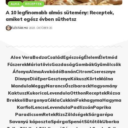
ALMA
RECEPTEK
A 10 legfinomabb almás sütemény: Receptek,
amiket egész évben süthetsz
ÉLÉSTÁR.HU
2025. OKTÓBER 20.
Aloe Vera
Bodza
Család
Egészség
Élelem
Életmód
Fűszerek
Máriatövis
Gazdaság
Gombák
Gyümölcsök
Áfonya
Alma
Avokádó
Banán
Citrom
Cseresznye
Dinnye
Dió
Eper
Gesztenye
Kókusz
Körte
Málna
Mandula
Meggy
Narancs
Őszibarack
Hagyomány
Kaktusz
Kukorica
Levendula
Otthon
Receptek
Rózsa
Brokkoli
Burgonya
Cékla
Cukkini
Fokhagyma
Hagyma
Karfiol
Lencse
Levendula
Padlizsán
Paprika
Paradicsom
Retek
Rizs
Zöldségek
Sárgarépa
Savanyú káposzta
Spárga
Spenót
Sütőtök
Uborka