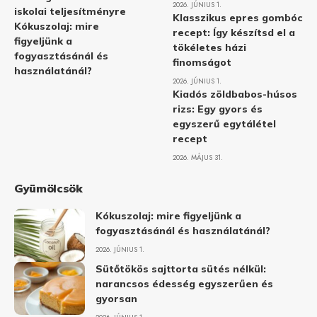
2026. JÚNIUS 1.
iskolai teljesítményre
Klasszikus epres gombóc
Kókuszolaj: mire
recept: Így készítsd el a
figyeljünk a
tökéletes házi
fogyasztásánál és
finomságot
használatánál?
2026. JÚNIUS 1.
Kiadós zöldbabos-húsos
rizs: Egy gyors és
egyszerű egytálétel
recept
2026. MÁJUS 31.
Gyümölcsök
Kókuszolaj: mire figyeljünk a
fogyasztásánál és használatánál?
2026. JÚNIUS 1.
Sütőtökös sajttorta sütés nélkül:
narancsos édesség egyszerűen és
gyorsan