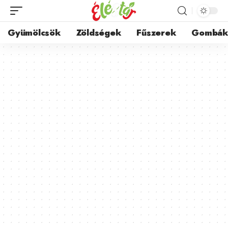
Gyümölcsök
Zöldségek
Fűszerek
Gombá