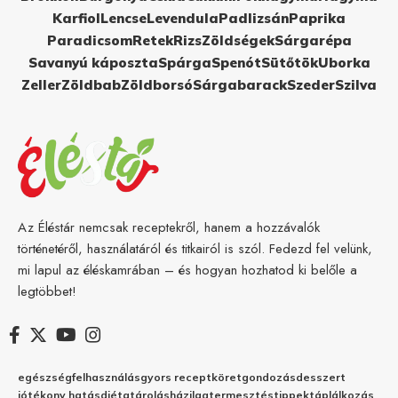
Karfiol
Lencse
Levendula
Padlizsán
Paprika
Paradicsom
Retek
Rizs
Zöldségek
Sárgarépa
Savanyú káposzta
Spárga
Spenót
Sütőtök
Uborka
Zeller
Zöldbab
Zöldborsó
Sárgabarack
Szeder
Szilva
Az Éléstár nemcsak receptekről, hanem a hozzávalók
történetéről, használatáról és titkairól is szól. Fedezd fel velünk,
mi lapul az éléskamrában – és hogyan hozhatod ki belőle a
legtöbbet!
egészség
felhasználás
gyors recept
köret
gondozás
desszert
jótékony hatás
diéta
tárolás
házilag
termesztés
tippek
táplálkozás