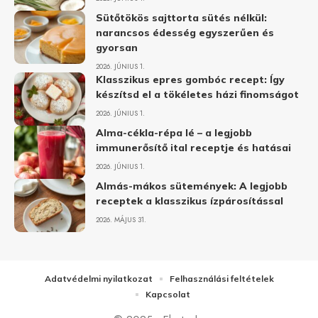
Sütőtökös sajttorta sütés nélkül:
narancsos édesség egyszerűen és
gyorsan
2026. JÚNIUS 1.
Klasszikus epres gombóc recept: Így
készítsd el a tökéletes házi finomságot
2026. JÚNIUS 1.
Alma-cékla-répa lé – a legjobb
immunerősítő ital receptje és hatásai
2026. JÚNIUS 1.
Almás-mákos sütemények: A legjobb
receptek a klasszikus ízpárosítással
2026. MÁJUS 31.
Adatvédelmi nyilatkozat
Felhasználási feltételek
Kapcsolat