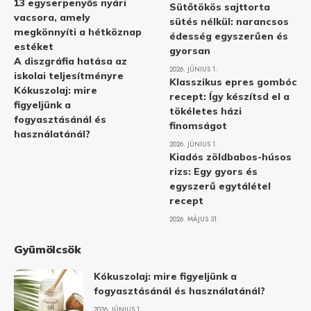
13 egyserpenyős nyári
Sütőtökös sajttorta
vacsora, amely
sütés nélkül: narancsos
megkönnyíti a hétköznap
édesség egyszerűen és
estéket
gyorsan
A diszgráfia hatása az
2026. JÚNIUS 1.
iskolai teljesítményre
Klasszikus epres gombóc
Kókuszolaj: mire
recept: Így készítsd el a
figyeljünk a
tökéletes házi
fogyasztásánál és
finomságot
használatánál?
2026. JÚNIUS 1.
Kiadós zöldbabos-húsos
rizs: Egy gyors és
egyszerű egytálétel
recept
2026. MÁJUS 31.
Gyümölcsök
Kókuszolaj: mire figyeljünk a
fogyasztásánál és használatánál?
2026. JÚNIUS 1.