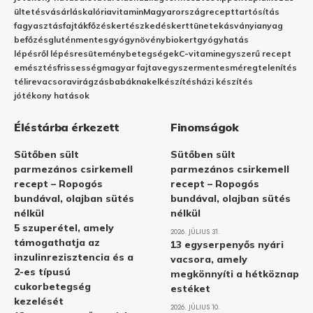
ültetés
vásárlás
kalória
vitamin
Magyarország
recept
tartósítás
fagyasztás
fajták
főzés
kertészkedés
kert
tünetek
ásványianyag
befőzés
gluténmentes
gyógynövény
biokert
gyógyhatás
lépésről lépésre
sütemény
betegségek
C-vitamin
egyszerű recept
emésztés
frissesség
magyar fajta
vegyszermentes
méregtelenítés
télire
vacsora
virágzás
babáknak
elkészítés
házi készítés
jótékony hatások
Éléstárba érkezett
Finomságok
Sütőben sült
Sütőben sült
parmezános csirkemell
parmezános csirkemell
recept – Ropogós
recept – Ropogós
bundával, olajban sütés
bundával, olajban sütés
nélkül
nélkül
5 szuperétel, amely
2026. JÚLIUS 31.
támogathatja az
13 egyserpenyős nyári
inzulinrezisztencia és a
vacsora, amely
2-es típusú
megkönnyíti a hétköznap
cukorbetegség
estéket
kezelését
2026. JÚLIUS 10.