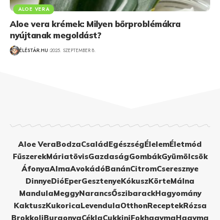
ALOE VERA
Aloe vera krémek: Milyen bőrproblémákra
nyújtanak megoldást?
ÉLÉSTÁR.HU
2025. SZEPTEMBER 8.
Aloe Vera
Bodza
Család
Egészség
Élelem
Életmód
Fűszerek
Máriatövis
Gazdaság
Gombák
Gyümölcsök
Áfonya
Alma
Avokádó
Banán
Citrom
Cseresznye
Dinnye
Dió
Eper
Gesztenye
Kókusz
Körte
Málna
Mandula
Meggy
Narancs
Őszibarack
Hagyomány
Kaktusz
Kukorica
Levendula
Otthon
Receptek
Rózsa
Brokkoli
Burgonya
Cékla
Cukkini
Fokhagyma
Hagyma