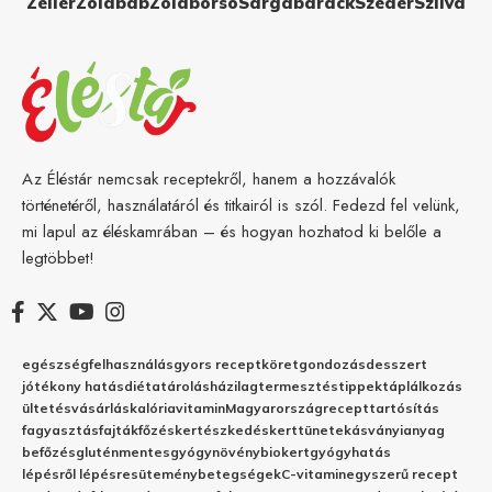
Zeller
Zöldbab
Zöldborsó
Sárgabarack
Szeder
Szilva
Az Éléstár nemcsak receptekről, hanem a hozzávalók
történetéről, használatáról és titkairól is szól. Fedezd fel velünk,
mi lapul az éléskamrában – és hogyan hozhatod ki belőle a
legtöbbet!
egészség
felhasználás
gyors recept
köret
gondozás
desszert
jótékony hatás
diéta
tárolás
házilag
termesztés
tippek
táplálkozás
ültetés
vásárlás
kalória
vitamin
Magyarország
recept
tartósítás
fagyasztás
fajták
főzés
kertészkedés
kert
tünetek
ásványianyag
befőzés
gluténmentes
gyógynövény
biokert
gyógyhatás
lépésről lépésre
sütemény
betegségek
C-vitamin
egyszerű recept