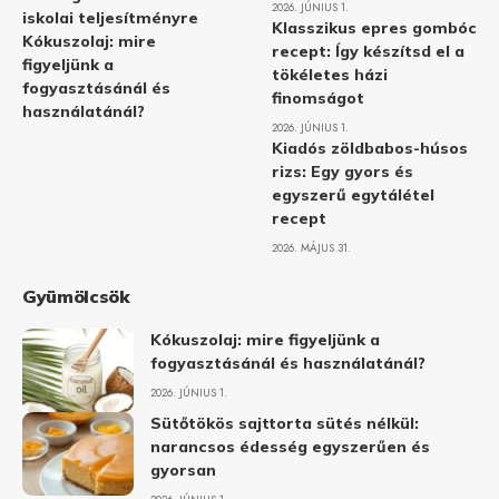
2026. JÚNIUS 1.
iskolai teljesítményre
Klasszikus epres gombóc
Kókuszolaj: mire
recept: Így készítsd el a
figyeljünk a
tökéletes házi
fogyasztásánál és
finomságot
használatánál?
2026. JÚNIUS 1.
Kiadós zöldbabos-húsos
rizs: Egy gyors és
egyszerű egytálétel
recept
2026. MÁJUS 31.
Gyümölcsök
Kókuszolaj: mire figyeljünk a
fogyasztásánál és használatánál?
2026. JÚNIUS 1.
Sütőtökös sajttorta sütés nélkül:
narancsos édesség egyszerűen és
gyorsan