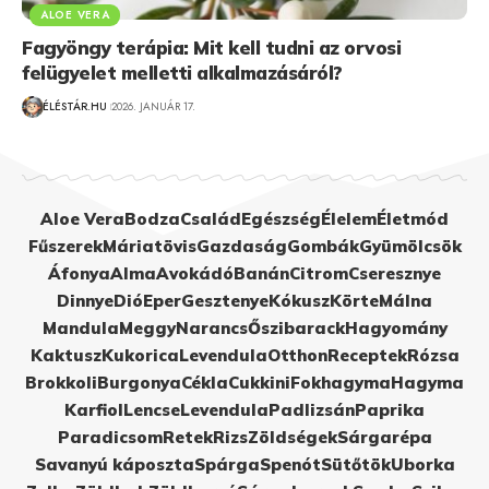
ALOE VERA
Fagyöngy terápia: Mit kell tudni az orvosi
felügyelet melletti alkalmazásáról?
ÉLÉSTÁR.HU
2026. JANUÁR 17.
Aloe Vera
Bodza
Család
Egészség
Élelem
Életmód
Fűszerek
Máriatövis
Gazdaság
Gombák
Gyümölcsök
Áfonya
Alma
Avokádó
Banán
Citrom
Cseresznye
Dinnye
Dió
Eper
Gesztenye
Kókusz
Körte
Málna
Mandula
Meggy
Narancs
Őszibarack
Hagyomány
Kaktusz
Kukorica
Levendula
Otthon
Receptek
Rózsa
Brokkoli
Burgonya
Cékla
Cukkini
Fokhagyma
Hagyma
Karfiol
Lencse
Levendula
Padlizsán
Paprika
Paradicsom
Retek
Rizs
Zöldségek
Sárgarépa
Savanyú káposzta
Spárga
Spenót
Sütőtök
Uborka