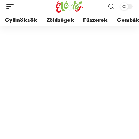
Gyümölcsök
Zöldségek
Fűszerek
Gombá