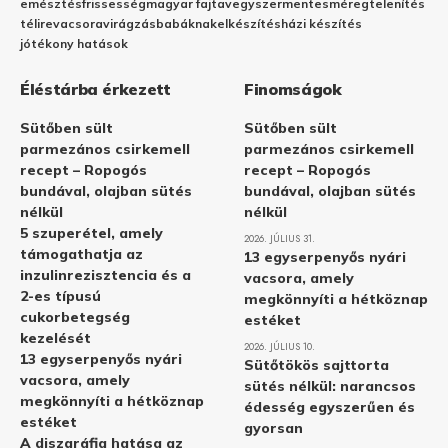
emésztés
frissesség
magyar fajta
vegyszermentes
méregtelenítés
télire
vacsora
virágzás
babáknak
elkészítés
házi készítés
jótékony hatások
Éléstárba érkezett
Finomságok
Sütőben sült
Sütőben sült
parmezános csirkemell
parmezános csirkemell
recept – Ropogós
recept – Ropogós
bundával, olajban sütés
bundával, olajban sütés
nélkül
nélkül
5 szuperétel, amely
2026. JÚLIUS 31.
támogathatja az
13 egyserpenyős nyári
inzulinrezisztencia és a
vacsora, amely
2-es típusú
megkönnyíti a hétköznap
cukorbetegség
estéket
kezelését
2026. JÚLIUS 10.
13 egyserpenyős nyári
Sütőtökös sajttorta
vacsora, amely
sütés nélkül: narancsos
megkönnyíti a hétköznap
édesség egyszerűen és
estéket
gyorsan
A diszgráfia hatása az