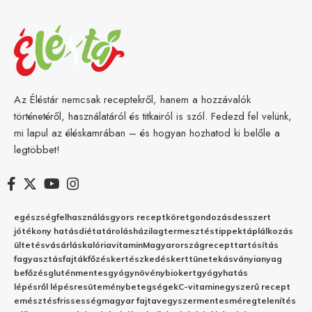
Az Éléstár nemcsak receptekről, hanem a hozzávalók
történetéről, használatáról és titkairól is szól. Fedezd fel velünk,
mi lapul az éléskamrában – és hogyan hozhatod ki belőle a
legtöbbet!
egészség
felhasználás
gyors recept
köret
gondozás
desszert
jótékony hatás
diéta
tárolás
házilag
termesztés
tippek
táplálkozás
ültetés
vásárlás
kalória
vitamin
Magyarország
recept
tartósítás
fagyasztás
fajták
főzés
kertészkedés
kert
tünetek
ásványianyag
befőzés
gluténmentes
gyógynövény
biokert
gyógyhatás
lépésről lépésre
sütemény
betegségek
C-vitamin
egyszerű recept
emésztés
frissesség
magyar fajta
vegyszermentes
méregtelenítés