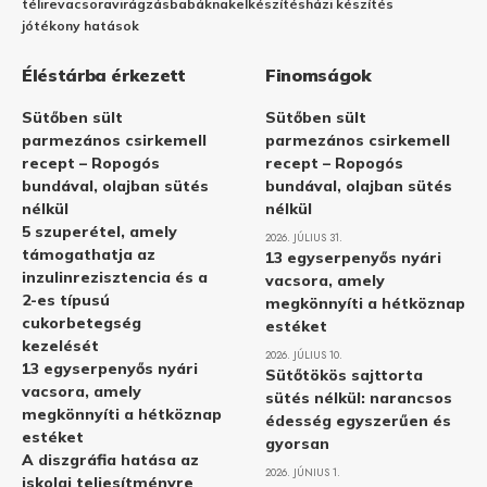
télire
vacsora
virágzás
babáknak
elkészítés
házi készítés
jótékony hatások
Éléstárba érkezett
Finomságok
Sütőben sült
Sütőben sült
parmezános csirkemell
parmezános csirkemell
recept – Ropogós
recept – Ropogós
bundával, olajban sütés
bundával, olajban sütés
nélkül
nélkül
5 szuperétel, amely
2026. JÚLIUS 31.
támogathatja az
13 egyserpenyős nyári
inzulinrezisztencia és a
vacsora, amely
2-es típusú
megkönnyíti a hétköznap
cukorbetegség
estéket
kezelését
2026. JÚLIUS 10.
13 egyserpenyős nyári
Sütőtökös sajttorta
vacsora, amely
sütés nélkül: narancsos
megkönnyíti a hétköznap
édesség egyszerűen és
estéket
gyorsan
A diszgráfia hatása az
2026. JÚNIUS 1.
iskolai teljesítményre