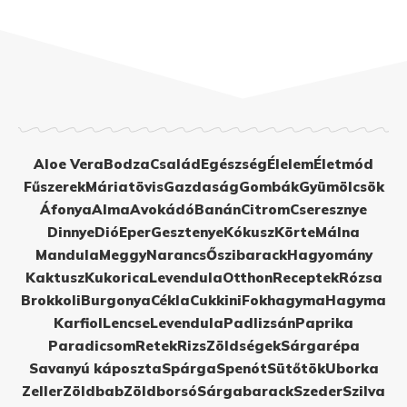
Aloe Vera
Bodza
Család
Egészség
Élelem
Életmód
Fűszerek
Máriatövis
Gazdaság
Gombák
Gyümölcsök
Áfonya
Alma
Avokádó
Banán
Citrom
Cseresznye
Dinnye
Dió
Eper
Gesztenye
Kókusz
Körte
Málna
Mandula
Meggy
Narancs
Őszibarack
Hagyomány
Kaktusz
Kukorica
Levendula
Otthon
Receptek
Rózsa
Brokkoli
Burgonya
Cékla
Cukkini
Fokhagyma
Hagyma
Karfiol
Lencse
Levendula
Padlizsán
Paprika
Paradicsom
Retek
Rizs
Zöldségek
Sárgarépa
Savanyú káposzta
Spárga
Spenót
Sütőtök
Uborka
Zeller
Zöldbab
Zöldborsó
Sárgabarack
Szeder
Szilva