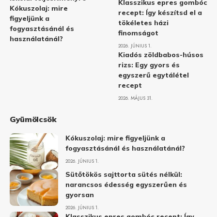
Klasszikus epres gombóc
Kókuszolaj: mire
recept: Így készítsd el a
figyeljünk a
tökéletes házi
fogyasztásánál és
finomságot
használatánál?
2026. JÚNIUS 1.
Kiadós zöldbabos-húsos
rizs: Egy gyors és
egyszerű egytálétel
recept
2026. MÁJUS 31.
Gyümölcsök
Kókuszolaj: mire figyeljünk a
fogyasztásánál és használatánál?
2026. JÚNIUS 1.
Sütőtökös sajttorta sütés nélkül:
narancsos édesség egyszerűen és
gyorsan
2026. JÚNIUS 1.
Klasszikus epres gombóc recept: Így