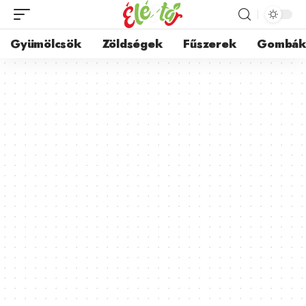
Gyümölcsök
Zöldségek
Fűszerek
Gombá