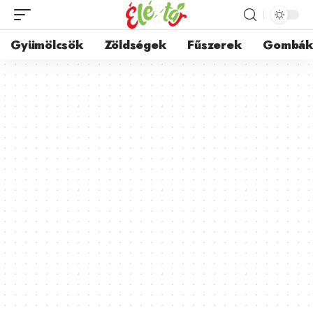
Gyümölcsök
Zöldségek
Fűszerek
Gombá