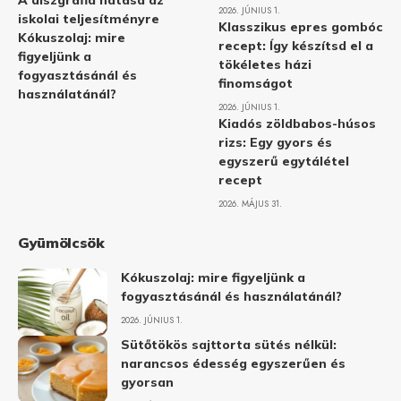
A diszgráfia hatása az
2026. JÚNIUS 1.
iskolai teljesítményre
Klasszikus epres gombóc
Kókuszolaj: mire
recept: Így készítsd el a
figyeljünk a
tökéletes házi
fogyasztásánál és
finomságot
használatánál?
2026. JÚNIUS 1.
Kiadós zöldbabos-húsos
rizs: Egy gyors és
egyszerű egytálétel
recept
2026. MÁJUS 31.
Gyümölcsök
Kókuszolaj: mire figyeljünk a
fogyasztásánál és használatánál?
2026. JÚNIUS 1.
Sütőtökös sajttorta sütés nélkül:
narancsos édesség egyszerűen és
gyorsan