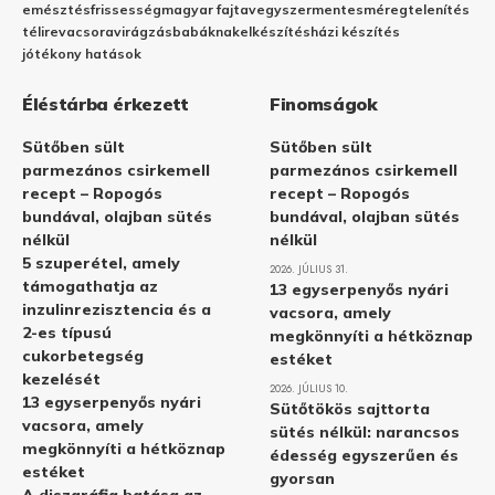
emésztés
frissesség
magyar fajta
vegyszermentes
méregtelenítés
télire
vacsora
virágzás
babáknak
elkészítés
házi készítés
jótékony hatások
Éléstárba érkezett
Finomságok
Sütőben sült
Sütőben sült
parmezános csirkemell
parmezános csirkemell
recept – Ropogós
recept – Ropogós
bundával, olajban sütés
bundával, olajban sütés
nélkül
nélkül
5 szuperétel, amely
2026. JÚLIUS 31.
támogathatja az
13 egyserpenyős nyári
inzulinrezisztencia és a
vacsora, amely
2-es típusú
megkönnyíti a hétköznap
cukorbetegség
estéket
kezelését
2026. JÚLIUS 10.
13 egyserpenyős nyári
Sütőtökös sajttorta
vacsora, amely
sütés nélkül: narancsos
megkönnyíti a hétköznap
édesség egyszerűen és
estéket
gyorsan