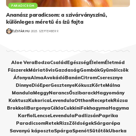
PARADICSOM
Ananász paradicsom: a szivárványszínű,
különleges méretű és ízű fajta
ÉLÉSTÁR.HU
2025. SZEPTEMBER 9.
Aloe Vera
Bodza
Család
Egészség
Élelem
Életmód
Fűszerek
Máriatövis
Gazdaság
Gombák
Gyümölcsök
Áfonya
Alma
Avokádó
Banán
Citrom
Cseresznye
Dinnye
Dió
Eper
Gesztenye
Kókusz
Körte
Málna
Mandula
Meggy
Narancs
Őszibarack
Hagyomány
Kaktusz
Kukorica
Levendula
Otthon
Receptek
Rózsa
Brokkoli
Burgonya
Cékla
Cukkini
Fokhagyma
Hagyma
Karfiol
Lencse
Levendula
Padlizsán
Paprika
Paradicsom
Retek
Rizs
Zöldségek
Sárgarépa
Savanyú káposzta
Spárga
Spenót
Sütőtök
Uborka