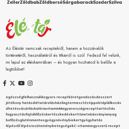
Zeller
Zöldbab
Zöldborsó
Sárgabarack
Szeder
Szilva
Az Éléstár nemcsak receptekről, hanem a hozzávalók
történetéről, használatáról és titkairól is szól. Fedezd fel velünk,
mi lapul az éléskamrában – és hogyan hozhatod ki belőle a
legtöbbet!
egészség
felhasználás
gyors recept
köret
gondozás
desszert
jótékony hatás
diéta
tárolás
házilag
termesztés
tippek
táplálkozás
ültetés
vásárlás
kalória
vitamin
Magyarország
recept
tartósítás
fagyasztás
fajták
főzés
kertészkedés
kert
tünetek
ásványianyag
befőzés
gluténmentes
gyógynövény
biokert
gyógyhatás
lépésről lépésre
sütemény
betegségek
C-vitamin
egyszerű recept