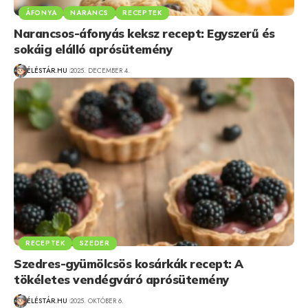
ÁFONYA
NARANCS
RECEPTEK
Narancsos-áfonyás keksz recept: Egyszerű és
sokáig elálló aprósütemény
ÉLÉSTÁR.HU
2025. DECEMBER 4.
RECEPTEK
SZEDER
Szedres-gyümölcsös kosárkák recept: A
tökéletes vendégváró aprósütemény
ÉLÉSTÁR.HU
2025. OKTÓBER 6.