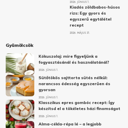
2026. JÚNIUS 1.
Kiadós zöldbabos-húsos
rizs: Egy gyors és
egyszerű egytálétel
recept
2026. MÁJUS 31.
Gyümölcsök
Kókuszolaj: mire figyeljünk a
fogyasztásánál és használatánál?
2026. JÚNIUS 1.
Sütőtökös sajttorta sütés nélkül:
narancsos édesség egyszerűen és
gyorsan
2026. JÚNIUS 1.
Klasszikus epres gombóc recept: Így
készítsd el a tökéletes házi finomságot
2026. JÚNIUS 1.
Alma-cékla-répa lé – a legjobb