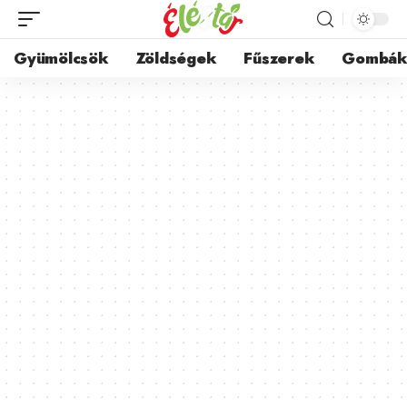
Gyümölcsök
Zöldségek
Fűszerek
Gombá