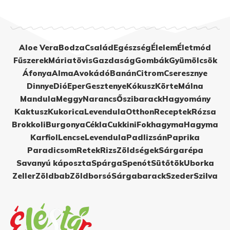
Aloe Vera
Bodza
Család
Egészség
Élelem
Életmód
Fűszerek
Máriatövis
Gazdaság
Gombák
Gyümölcsök
Áfonya
Alma
Avokádó
Banán
Citrom
Cseresznye
Dinnye
Dió
Eper
Gesztenye
Kókusz
Körte
Málna
Mandula
Meggy
Narancs
Őszibarack
Hagyomány
Kaktusz
Kukorica
Levendula
Otthon
Receptek
Rózsa
Brokkoli
Burgonya
Cékla
Cukkini
Fokhagyma
Hagyma
Karfiol
Lencse
Levendula
Padlizsán
Paprika
Paradicsom
Retek
Rizs
Zöldségek
Sárgarépa
Savanyú káposzta
Spárga
Spenót
Sütőtök
Uborka
Zeller
Zöldbab
Zöldborsó
Sárgabarack
Szeder
Szilva