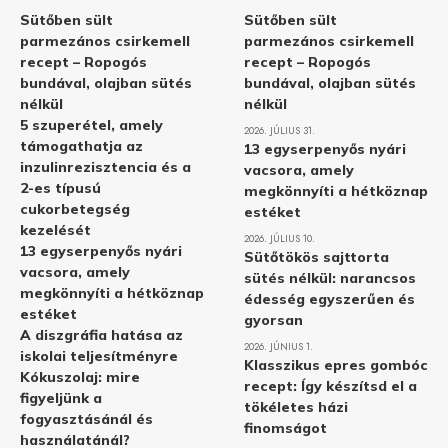
Sütőben sült
Sütőben sült
parmezános csirkemell
parmezános csirkemell
recept – Ropogós
recept – Ropogós
bundával, olajban sütés
bundával, olajban sütés
nélkül
nélkül
5 szuperétel, amely
2026. JÚLIUS 31.
támogathatja az
13 egyserpenyős nyári
inzulinrezisztencia és a
vacsora, amely
2-es típusú
megkönnyíti a hétköznap
cukorbetegség
estéket
kezelését
2026. JÚLIUS 10.
13 egyserpenyős nyári
Sütőtökös sajttorta
vacsora, amely
sütés nélkül: narancsos
megkönnyíti a hétköznap
édesség egyszerűen és
estéket
gyorsan
A diszgráfia hatása az
2026. JÚNIUS 1.
iskolai teljesítményre
Klasszikus epres gombóc
Kókuszolaj: mire
recept: Így készítsd el a
figyeljünk a
tökéletes házi
fogyasztásánál és
finomságot
használatánál?