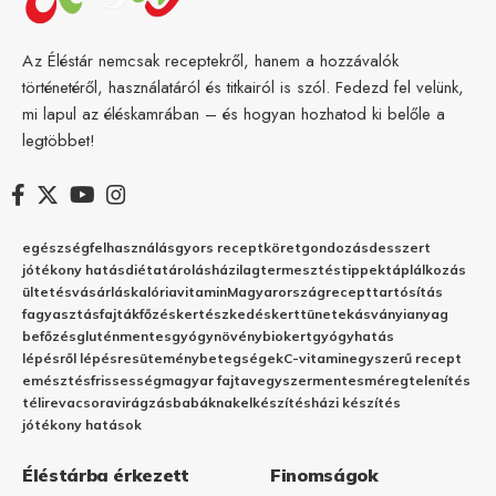
Az Éléstár nemcsak receptekről, hanem a hozzávalók
történetéről, használatáról és titkairól is szól. Fedezd fel velünk,
mi lapul az éléskamrában – és hogyan hozhatod ki belőle a
legtöbbet!
egészség
felhasználás
gyors recept
köret
gondozás
desszert
jótékony hatás
diéta
tárolás
házilag
termesztés
tippek
táplálkozás
ültetés
vásárlás
kalória
vitamin
Magyarország
recept
tartósítás
fagyasztás
fajták
főzés
kertészkedés
kert
tünetek
ásványianyag
befőzés
gluténmentes
gyógynövény
biokert
gyógyhatás
lépésről lépésre
sütemény
betegségek
C-vitamin
egyszerű recept
emésztés
frissesség
magyar fajta
vegyszermentes
méregtelenítés
télire
vacsora
virágzás
babáknak
elkészítés
házi készítés
jótékony hatások
Éléstárba érkezett
Finomságok