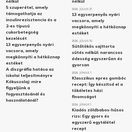
nélkül
nélkül
5 szuperétel, amely
2026. JÚLIUS 31.
támogathatja az
13 egyserpenyős nyári
inzulinrezisztencia és a
vacsora, amely
2-es típusú
megkönnyíti a hétköznap
cukorbetegség
estéket
kezelését
2026. JÚLIUS 10.
13 egyserpenyős nyári
Sütőtökös sajttorta
vacsora, amely
sütés nélkül: narancsos
megkönnyíti a hétköznap
édesség egyszerűen és
estéket
gyorsan
A diszgráfia hatása az
2026. JÚNIUS 1.
iskolai teljesítményre
Klasszikus epres gombóc
Kókuszolaj: mire
recept: Így készítsd el a
figyeljünk a
tökéletes házi
fogyasztásánál és
finomságot
használatánál?
2026. JÚNIUS 1.
Kiadós zöldbabos-húsos
rizs: Egy gyors és
egyszerű egytálétel
recept