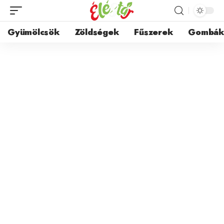
Gyümölcsök
Zöldségek
Fűszerek
Gombá