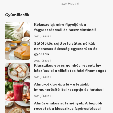
2026. MÁJUS 31.
Gyümölcsök
Kókuszolaj: mire figyeljünk a
fogyasztásánál és használatánál?
2026. JÚNIUS 1.
Sütőtökös sajttorta sütés nélkül:
narancsos édesség egyszerűen és
gyorsan
2026. JÚNIUS 1.
Klasszikus epres gombóc recept: Így
készítsd el a tökéletes házi finomságot
2026. JÚNIUS 1.
Alma-cékla-répa lé – a legjobb
immunerősítő ital receptje és hatásai
2026. JÚNIUS 1.
Almás-mákos sütemények: A legjobb
receptek a klasszikus ízpárosítással