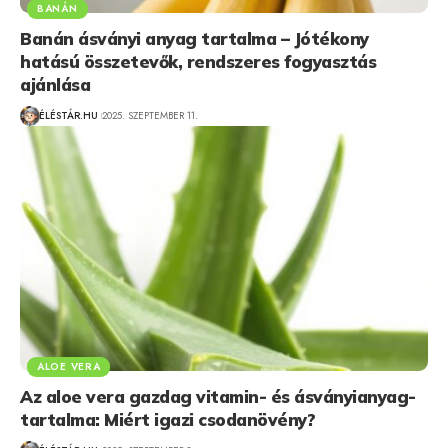
BANÁN
Banán ásványi anyag tartalma – Jótékony
hatású összetevők, rendszeres fogyasztás
ajánlása
ÉLÉSTÁR.HU
2025. SZEPTEMBER 11.
ALOE VERA
Az aloe vera gazdag vitamin- és ásványianyag-
tartalma: Miért igazi csodanövény?