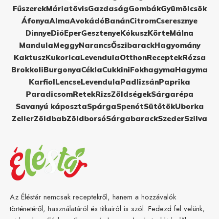
Fűszerek
Máriatövis
Gazdaság
Gombák
Gyümölcsök
Áfonya
Alma
Avokádó
Banán
Citrom
Cseresznye
Dinnye
Dió
Eper
Gesztenye
Kókusz
Körte
Málna
Mandula
Meggy
Narancs
Őszibarack
Hagyomány
Kaktusz
Kukorica
Levendula
Otthon
Receptek
Rózsa
Brokkoli
Burgonya
Cékla
Cukkini
Fokhagyma
Hagyma
Karfiol
Lencse
Levendula
Padlizsán
Paprika
Paradicsom
Retek
Rizs
Zöldségek
Sárgarépa
Savanyú káposzta
Spárga
Spenót
Sütőtök
Uborka
Zeller
Zöldbab
Zöldborsó
Sárgabarack
Szeder
Szilva
Az Éléstár nemcsak receptekről, hanem a hozzávalók
történetéről, használatáról és titkairól is szól. Fedezd fel velünk,