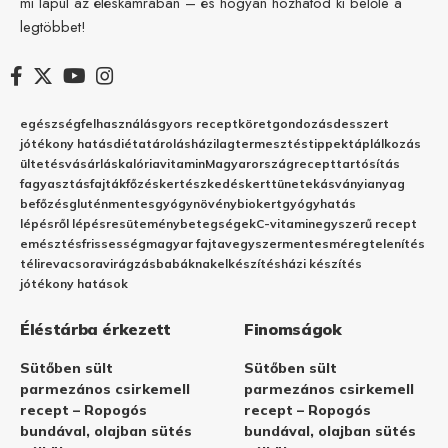
mi lapul az éléskamrában – és hogyan hozhatod ki belőle a
legtöbbet!
egészség
felhasználás
gyors recept
köret
gondozás
desszert
jótékony hatás
diéta
tárolás
házilag
termesztés
tippek
táplálkozás
ültetés
vásárlás
kalória
vitamin
Magyarország
recept
tartósítás
fagyasztás
fajták
főzés
kertészkedés
kert
tünetek
ásványianyag
befőzés
gluténmentes
gyógynövény
biokert
gyógyhatás
lépésről lépésre
sütemény
betegségek
C-vitamin
egyszerű recept
emésztés
frissesség
magyar fajta
vegyszermentes
méregtelenítés
télire
vacsora
virágzás
babáknak
elkészítés
házi készítés
jótékony hatások
Éléstárba érkezett
Finomságok
Sütőben sült
Sütőben sült
parmezános csirkemell
parmezános csirkemell
recept – Ropogós
recept – Ropogós
bundával, olajban sütés
bundával, olajban sütés