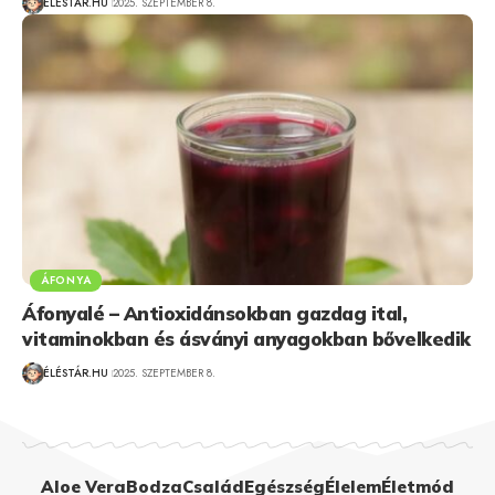
ÉLÉSTÁR.HU
2025. SZEPTEMBER 8.
ÁFONYA
Áfonyalé – Antioxidánsokban gazdag ital,
vitaminokban és ásványi anyagokban bővelkedik
ÉLÉSTÁR.HU
2025. SZEPTEMBER 8.
Aloe Vera
Bodza
Család
Egészség
Élelem
Életmód