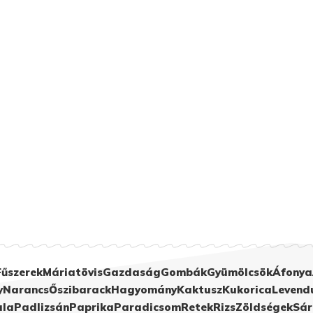
Fűszerek
Máriatövis
Gazdaság
Gombák
Gyümölcsök
Áfonya
y
Narancs
Őszibarack
Hagyomány
Kaktusz
Kukorica
Levend
ula
Padlizsán
Paprika
Paradicsom
Retek
Rizs
Zöldségek
Sár