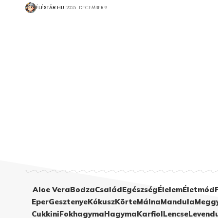
ÉLÉSTÁR.HU
2025. DECEMBER 9.
Aloe Vera
Bodza
Család
Egészség
Élelem
Életmód
Eper
Gesztenye
Kókusz
Körte
Málna
Mandula
Megg
Cukkini
Fokhagyma
Hagyma
Karfiol
Lencse
Levend