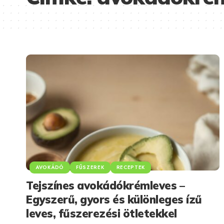
AVOKÁDÓ
FŰSZEREK
RECEPTEK
Tejszínes avokádókrémleves –
Egyszerű, gyors és különleges ízű
leves, fűszerezési ötletekkel