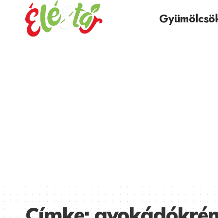
Gyümölcsö
Címke:
avokádókrém