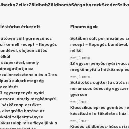
Uborka
Zeller
Zöldbab
Zöldborsó
Sárgabarack
Szeder
Szilv
Éléstárba érkezett
Finomságok
Sütőben sült parmezános
Sütőben sült parmezános cs
sirkemell recept – Ropogós
recept – Ropogós bundával,
undával, olajban sütés
nélkül
élkül
2026. JÚLIUS 31.
 szuperétel, amely
13 egyserpenyős nyári vacs
támogathatja az
megkönnyíti a hétköznap e
nzulinrezisztencia és a 2-es
2026. JÚLIUS 10.
ípusú cukorbetegség
Sütőtökös sajttorta sütés n
ezelését
narancsos édesség egyszer
3 egyserpenyős nyári
gyorsan
acsora, amely megkönnyíti
2026. JÚNIUS 1.
 hétköznap estéket
Klasszikus epres gombóc re
 diszgráfia hatása az
készítsd el a tökéletes ház
skolai teljesítményre
2026. JÚNIUS 1.
ókuszolaj: mire figyeljünk a
Kiadós zöldbabos-húsos rizs
ogyasztásánál és