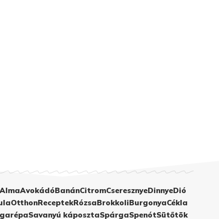
Alma
Avokádó
Banán
Citrom
Cseresznye
Dinnye
Dió
ula
Otthon
Receptek
Rózsa
Brokkoli
Burgonya
Cékla
garépa
Savanyú káposzta
Spárga
Spenót
Sütőtök