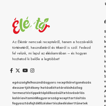
c
b
Az Éléstár nemcsak receptekről, hanem a hozzávalók
n
történetéről, használatáról és titkairól is szól. Fedezd
5
fel velünk, mi lapul az éléskamrában – és hogyan
hozhatod ki belőle a legtöbbet!
i
t
k
1
v
egészség
felhasználás
gyors recept
köret
gondozás
a
desszert
jótékony hatás
diéta
tárolás
házilag
A
termesztés
tippek
táplálkozás
ültetés
vásárlás
i
kalória
vitamin
Magyarország
recept
tartósítás
K
fagyasztás
fajták
főzés
kertészkedés
kert
tünetek
f