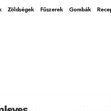
k
Zöldségek
Fűszerek
Gombák
Rece
leves