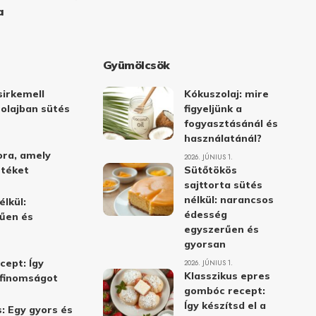
a
Gyümölcsök
irkemell
Kókuszolaj: mire
 olajban sütés
figyeljünk a
fogyasztásánál és
használatánál?
ora, amely
2026. JÚNIUS 1.
stéket
Sütőtökös
sajttorta sütés
nélkül: narancsos
élkül:
édesség
űen és
egyszerűen és
gyorsan
cept: Így
2026. JÚNIUS 1.
Klasszikus epres
i finomságot
gombóc recept:
Így készítsd el a
: Egy gyors és