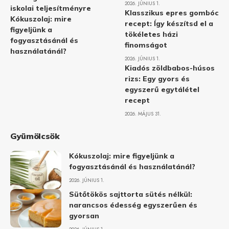
2026. JÚNIUS 1.
iskolai teljesítményre
Klasszikus epres gombóc
Kókuszolaj: mire
recept: Így készítsd el a
figyeljünk a
tökéletes házi
fogyasztásánál és
finomságot
használatánál?
2026. JÚNIUS 1.
Kiadós zöldbabos-húsos
rizs: Egy gyors és
egyszerű egytálétel
recept
2026. MÁJUS 31.
Gyümölcsök
Kókuszolaj: mire figyeljünk a
fogyasztásánál és használatánál?
2026. JÚNIUS 1.
Sütőtökös sajttorta sütés nélkül:
narancsos édesség egyszerűen és
gyorsan