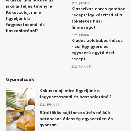
A diszgráfia hatása az
2026. JÚNIUS 1.
iskolai teljesítményre
Klasszikus epres gombóc
Kókuszolaj: mire
recept: Így készítsd el a
figyeljünk a
tökéletes házi
fogyasztásánál és
finomságot
használatánál?
2026. JÚNIUS 1.
Kiadós zöldbabos-húsos
rizs: Egy gyors és
egyszerű egytálétel
recept
2026. MÁJUS 31.
Gyümölcsök
Kókuszolaj: mire figyeljünk a
fogyasztásánál és használatánál?
2026. JÚNIUS 1.
Sütőtökös sajttorta sütés nélkül:
narancsos édesség egyszerűen és
gyorsan