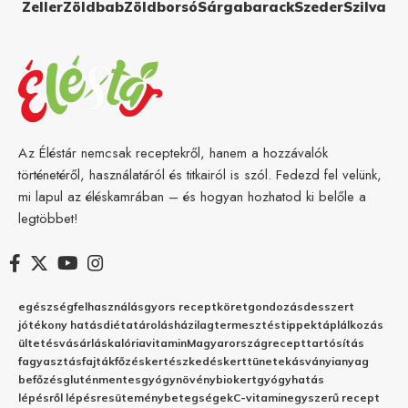
Zeller
Zöldbab
Zöldborsó
Sárgabarack
Szeder
Szilva
Az Éléstár nemcsak receptekről, hanem a hozzávalók
történetéről, használatáról és titkairól is szól. Fedezd fel velünk,
mi lapul az éléskamrában – és hogyan hozhatod ki belőle a
legtöbbet!
egészség
felhasználás
gyors recept
köret
gondozás
desszert
jótékony hatás
diéta
tárolás
házilag
termesztés
tippek
táplálkozás
ültetés
vásárlás
kalória
vitamin
Magyarország
recept
tartósítás
fagyasztás
fajták
főzés
kertészkedés
kert
tünetek
ásványianyag
befőzés
gluténmentes
gyógynövény
biokert
gyógyhatás
lépésről lépésre
sütemény
betegségek
C-vitamin
egyszerű recept