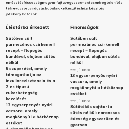
emésztés
frissesség
magyar fajta
vegyszermentes
méregtelenítés
télire
vacsora
virágzás
babáknak
elkészítés
házi készítés
jótékony hatások
Éléstárba érkezett
Finomságok
Sütőben sült
Sütőben sült
parmezános csirkemell
parmezános csirkemell
recept – Ropogós
recept – Ropogós
bundával, olajban sütés
bundával, olajban sütés
nélkül
nélkül
5 szuperétel, amely
2026. JÚLIUS 31.
támogathatja az
13 egyserpenyős nyári
inzulinrezisztencia és a
vacsora, amely
2-es típusú
megkönnyíti a hétköznap
cukorbetegség
estéket
kezelését
2026. JÚLIUS 10.
13 egyserpenyős nyári
Sütőtökös sajttorta
vacsora, amely
sütés nélkül: narancsos
megkönnyíti a hétköznap
édesség egyszerűen és
estéket
gyorsan