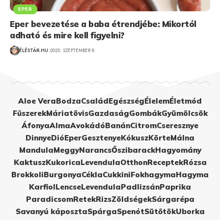
EPER
Eper bevezetése a baba étrendjébe: Mikortól
adható és mire kell figyelni?
ÉLÉSTÁR.HU
2025. SZEPTEMBER 8.
Aloe Vera
Bodza
Család
Egészség
Élelem
Életmód
Fűszerek
Máriatövis
Gazdaság
Gombák
Gyümölcsök
Áfonya
Alma
Avokádó
Banán
Citrom
Cseresznye
Dinnye
Dió
Eper
Gesztenye
Kókusz
Körte
Málna
Mandula
Meggy
Narancs
Őszibarack
Hagyomány
Kaktusz
Kukorica
Levendula
Otthon
Receptek
Rózsa
Brokkoli
Burgonya
Cékla
Cukkini
Fokhagyma
Hagyma
Karfiol
Lencse
Levendula
Padlizsán
Paprika
Paradicsom
Retek
Rizs
Zöldségek
Sárgarépa
Savanyú káposzta
Spárga
Spenót
Sütőtök
Uborka