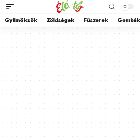
Gyümölcsök
Zöldségek
Fűszerek
Gombá