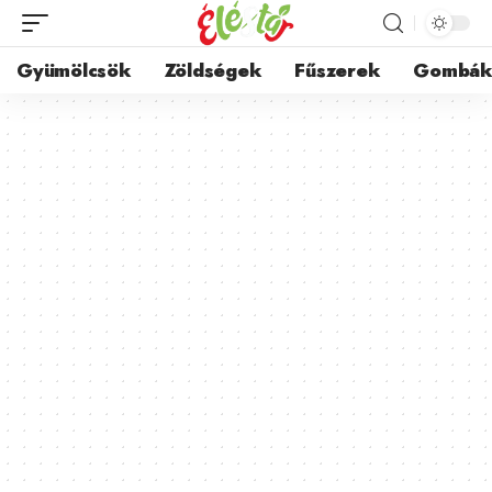
Gyümölcsök
Zöldségek
Fűszerek
Gombá