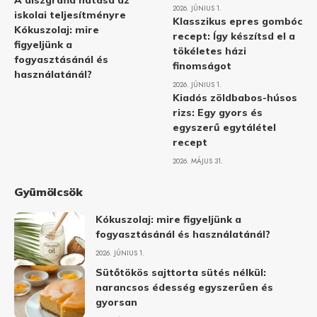
A diszgráfia hatása az
2026. JÚNIUS 1.
iskolai teljesítményre
Klasszikus epres gombóc
Kókuszolaj: mire
recept: Így készítsd el a
figyeljünk a
tökéletes házi
fogyasztásánál és
finomságot
használatánál?
2026. JÚNIUS 1.
Kiadós zöldbabos-húsos
rizs: Egy gyors és
egyszerű egytálétel
recept
2026. MÁJUS 31.
Gyümölcsök
Kókuszolaj: mire figyeljünk a
fogyasztásánál és használatánál?
2026. JÚNIUS 1.
Sütőtökös sajttorta sütés nélkül:
narancsos édesség egyszerűen és
gyorsan