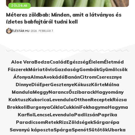
ZÖLDBAB
Méteres zöldbab: Minden, amit a látványos és
ízletes babfajtáról tudni kell
ÉLÉSTÁR.HU
2026. FEBRUÁR 7.
Aloe Vera
Bodza
Család
Egészség
Élelem
Életmód
Fűszerek
Máriatövis
Gazdaság
Gombák
Gyümölcsök
Áfonya
Alma
Avokádó
Banán
Citrom
Cseresznye
Dinnye
Dió
Eper
Gesztenye
Kókusz
Körte
Málna
Mandula
Meggy
Narancs
Őszibarack
Hagyomány
Kaktusz
Kukorica
Levendula
Otthon
Receptek
Rózsa
Brokkoli
Burgonya
Cékla
Cukkini
Fokhagyma
Hagyma
Karfiol
Lencse
Levendula
Padlizsán
Paprika
Paradicsom
Retek
Rizs
Zöldségek
Sárgarépa
Savanyú káposzta
Spárga
Spenót
Sütőtök
Uborka