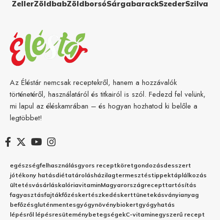
Zeller
Zöldbab
Zöldborsó
Sárgabarack
Szeder
Szilva
Az Éléstár nemcsak receptekről, hanem a hozzávalók
történetéről, használatáról és titkairól is szól. Fedezd fel velünk,
mi lapul az éléskamrában – és hogyan hozhatod ki belőle a
legtöbbet!
egészség
felhasználás
gyors recept
köret
gondozás
desszert
jótékony hatás
diéta
tárolás
házilag
termesztés
tippek
táplálkozás
ültetés
vásárlás
kalória
vitamin
Magyarország
recept
tartósítás
fagyasztás
fajták
főzés
kertészkedés
kert
tünetek
ásványianyag
befőzés
gluténmentes
gyógynövény
biokert
gyógyhatás
lépésről lépésre
sütemény
betegségek
C-vitamin
egyszerű recept