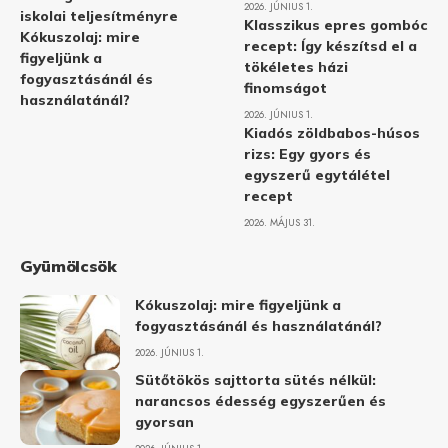
2026. JÚNIUS 1.
iskolai teljesítményre
Klasszikus epres gombóc
Kókuszolaj: mire
recept: Így készítsd el a
figyeljünk a
tökéletes házi
fogyasztásánál és
finomságot
használatánál?
2026. JÚNIUS 1.
Kiadós zöldbabos-húsos
rizs: Egy gyors és
egyszerű egytálétel
recept
2026. MÁJUS 31.
Gyümölcsök
Kókuszolaj: mire figyeljünk a
fogyasztásánál és használatánál?
2026. JÚNIUS 1.
Sütőtökös sajttorta sütés nélkül:
narancsos édesség egyszerűen és
gyorsan