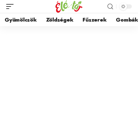
Gyümölcsök
Zöldségek
Fűszerek
Gombá