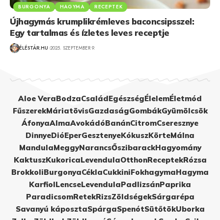
BURGONYA
HAGYMA
RECEPTEK
Újhagymás krumplikrémleves baconcsipsszel:
Egy tartalmas és ízletes leves receptje
ÉLÉSTÁR.HU
2025. SZEPTEMBER 9.
Aloe Vera
Bodza
Család
Egészség
Élelem
Életmód
Fűszerek
Máriatövis
Gazdaság
Gombák
Gyümölcsök
Áfonya
Alma
Avokádó
Banán
Citrom
Cseresznye
Dinnye
Dió
Eper
Gesztenye
Kókusz
Körte
Málna
Mandula
Meggy
Narancs
Őszibarack
Hagyomány
Kaktusz
Kukorica
Levendula
Otthon
Receptek
Rózsa
Brokkoli
Burgonya
Cékla
Cukkini
Fokhagyma
Hagyma
Karfiol
Lencse
Levendula
Padlizsán
Paprika
Paradicsom
Retek
Rizs
Zöldségek
Sárgarépa
Savanyú káposzta
Spárga
Spenót
Sütőtök
Uborka