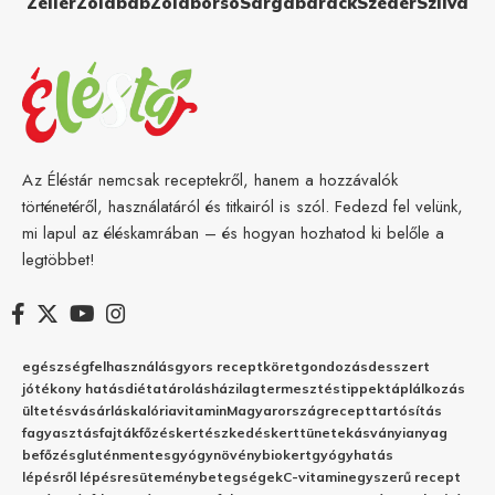
Zeller
Zöldbab
Zöldborsó
Sárgabarack
Szeder
Szilva
Az Éléstár nemcsak receptekről, hanem a hozzávalók
történetéről, használatáról és titkairól is szól. Fedezd fel velünk,
mi lapul az éléskamrában – és hogyan hozhatod ki belőle a
legtöbbet!
egészség
felhasználás
gyors recept
köret
gondozás
desszert
jótékony hatás
diéta
tárolás
házilag
termesztés
tippek
táplálkozás
ültetés
vásárlás
kalória
vitamin
Magyarország
recept
tartósítás
fagyasztás
fajták
főzés
kertészkedés
kert
tünetek
ásványianyag
befőzés
gluténmentes
gyógynövény
biokert
gyógyhatás
lépésről lépésre
sütemény
betegségek
C-vitamin
egyszerű recept