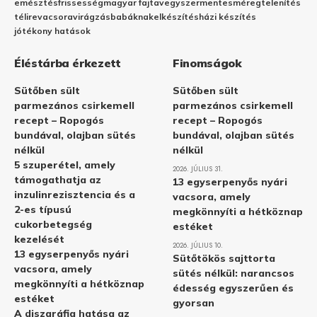
emésztés
frissesség
magyar fajta
vegyszermentes
méregtelenítés
télire
vacsora
virágzás
babáknak
elkészítés
házi készítés
jótékony hatások
Éléstárba érkezett
Finomságok
Sütőben sült
Sütőben sült
parmezános csirkemell
parmezános csirkemell
recept – Ropogós
recept – Ropogós
bundával, olajban sütés
bundával, olajban sütés
nélkül
nélkül
5 szuperétel, amely
2026. JÚLIUS 31.
támogathatja az
13 egyserpenyős nyári
inzulinrezisztencia és a
vacsora, amely
2-es típusú
megkönnyíti a hétköznap
cukorbetegség
estéket
kezelését
2026. JÚLIUS 10.
13 egyserpenyős nyári
Sütőtökös sajttorta
vacsora, amely
sütés nélkül: narancsos
megkönnyíti a hétköznap
édesség egyszerűen és
estéket
gyorsan
A diszgráfia hatása az