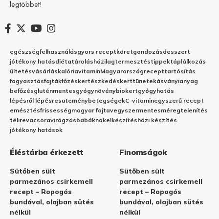
legtöbbet!
egészség
felhasználás
gyors recept
köret
gondozás
desszert
jótékony hatás
diéta
tárolás
házilag
termesztés
tippek
táplálkozás
ültetés
vásárlás
kalória
vitamin
Magyarország
recept
tartósítás
fagyasztás
fajták
főzés
kertészkedés
kert
tünetek
ásványianyag
befőzés
gluténmentes
gyógynövény
biokert
gyógyhatás
lépésről lépésre
sütemény
betegségek
C-vitamin
egyszerű recept
emésztés
frissesség
magyar fajta
vegyszermentes
méregtelenítés
télire
vacsora
virágzás
babáknak
elkészítés
házi készítés
jótékony hatások
Éléstárba érkezett
Finomságok
Sütőben sült
Sütőben sült
parmezános csirkemell
parmezános csirkemell
recept – Ropogós
recept – Ropogós
bundával, olajban sütés
bundával, olajban sütés
nélkül
nélkül