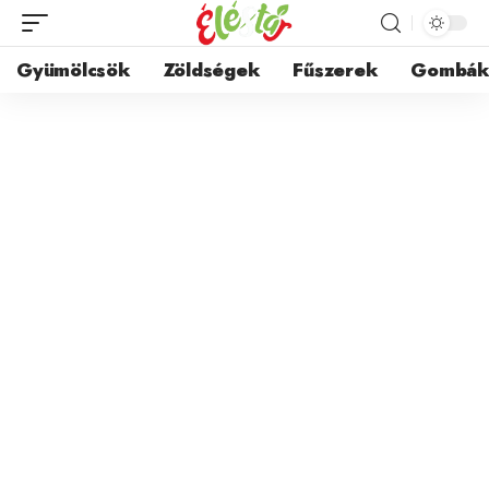
Gyümölcsök
Zöldségek
Fűszerek
Gombá