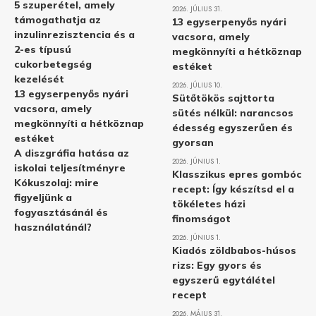
5 szuperétel, amely
2026. JÚLIUS 31.
támogathatja az
13 egyserpenyős nyári
inzulinrezisztencia és a
vacsora, amely
2-es típusú
megkönnyíti a hétköznap
cukorbetegség
estéket
kezelését
2026. JÚLIUS 10.
13 egyserpenyős nyári
Sütőtökös sajttorta
vacsora, amely
sütés nélkül: narancsos
megkönnyíti a hétköznap
édesség egyszerűen és
estéket
gyorsan
A diszgráfia hatása az
2026. JÚNIUS 1.
iskolai teljesítményre
Klasszikus epres gombóc
Kókuszolaj: mire
recept: Így készítsd el a
figyeljünk a
tökéletes házi
fogyasztásánál és
finomságot
használatánál?
2026. JÚNIUS 1.
Kiadós zöldbabos-húsos
rizs: Egy gyors és
egyszerű egytálétel
recept
2026. MÁJUS 31.