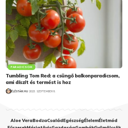
PARADICSOM
Tumbling Tom Red: a csüngő balkonparadicsom,
ami díszít és termést is hoz
ÉLÉSTÁR.HU
2025. SZEPTEMBER 8.
Aloe Vera
Bodza
Család
Egészség
Élelem
Életmód
Fűszerek
Máriatövis
Gazdaság
Gombák
Gyümölcsök