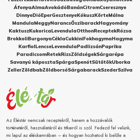
Áfonya
Alma
Avokádó
Banán
Citrom
Cseresznye
Dinnye
Dió
Eper
Gesztenye
Kókusz
Körte
Málna
Mandula
Meggy
Narancs
Őszibarack
Hagyomány
Kaktusz
Kukorica
Levendula
Otthon
Receptek
Rózsa
Brokkoli
Burgonya
Cékla
Cukkini
Fokhagyma
Hagyma
Karfiol
Lencse
Levendula
Padlizsán
Paprika
Paradicsom
Retek
Rizs
Zöldségek
Sárgarépa
Savanyú káposzta
Spárga
Spenót
Sütőtök
Uborka
Zeller
Zöldbab
Zöldborsó
Sárgabarack
Szeder
Szilva
Az Éléstár nemcsak receptekről, hanem a hozzávalók
történetéről, használatáról és titkairól is szól. Fedezd fel velünk,
mi lapul az éléskamrában – és hogyan hozhatod ki belőle a