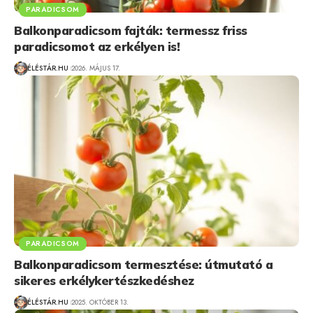
PARADICSOM
Balkonparadicsom fajták: termessz friss
paradicsomot az erkélyen is!
ÉLÉSTÁR.HU
2026. MÁJUS 17.
PARADICSOM
Balkonparadicsom termesztése: útmutató a
sikeres erkélykertészkedéshez
ÉLÉSTÁR.HU
2025. OKTÓBER 13.