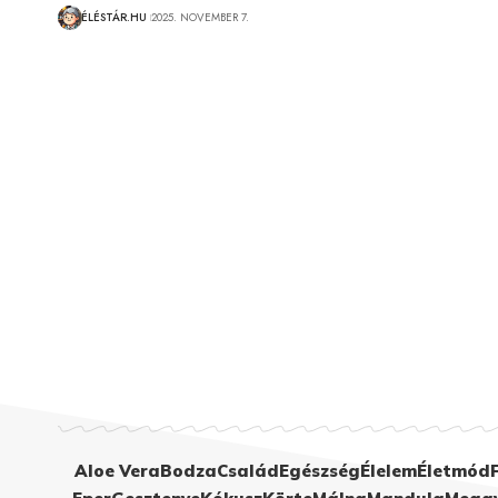
ÉLÉSTÁR.HU
2025. NOVEMBER 7.
Aloe Vera
Bodza
Család
Egészség
Élelem
Életmód