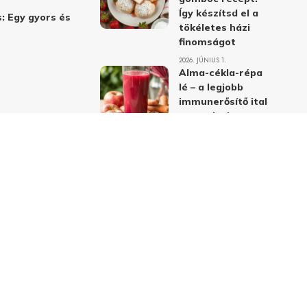
Így készítsd el a
: Egy gyors és
tökéletes házi
finomságot
2026. JÚNIUS 1.
Alma-cékla-répa
lé – a legjobb
immunerősítő ital
receptje és
hatásai
2026. JÚNIUS 1.
Almás-mákos
sütemények: A
legjobb receptek
a klasszikus
ízpárosítással
2026. MÁJUS 31.
delmi nyilatkozat
Felhasználási feltételek
Kapcsolat