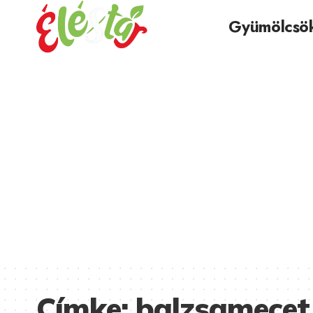
Gyümölcsö
Címke:
balzsamecet