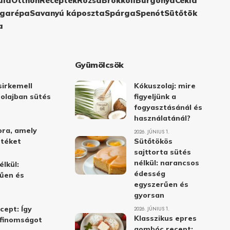
ula
Otthon
Receptek
Rózsa
Brokkoli
Burgonya
Cékla
garépa
Savanyú káposzta
Spárga
Spenót
Sütőtök
a
Gyümölcsök
irkemell
Kókuszolaj: mire
 olajban sütés
figyeljünk a
fogyasztásánál és
használatánál?
ora, amely
2026. JÚNIUS 1.
stéket
Sütőtökös
sajttorta sütés
nélkül: narancsos
élkül:
édesség
űen és
egyszerűen és
gyorsan
cept: Így
2026. JÚNIUS 1.
Klasszikus epres
i finomságot
gombóc recept: