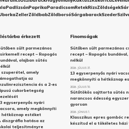
y
Narancs
Őszibarack
Hagyomány
Kaktusz
Kukorica
Levend
ula
Padlizsán
Paprika
Paradicsom
Retek
Rizs
Zöldségek
Sár
Uborka
Zeller
Zöldbab
Zöldborsó
Sárgabarack
Szeder
Szilv
Éléstárba érkezett
Finomságok
Sütőben sült parmezános
Sütőben sült parmezános cs
sirkemell recept – Ropogós
recept – Ropogós bundával,
undával, olajban sütés
nélkül
élkül
2026. JÚLIUS 31.
 szuperétel, amely
13 egyserpenyős nyári vacs
támogathatja az
megkönnyíti a hétköznap e
nzulinrezisztencia és a 2-es
2026. JÚLIUS 10.
ípusú cukorbetegség
Sütőtökös sajttorta sütés n
ezelését
narancsos édesség egyszer
3 egyserpenyős nyári
gyorsan
acsora, amely megkönnyíti
2026. JÚNIUS 1.
 hétköznap estéket
Klasszikus epres gombóc re
 diszgráfia hatása az
készítsd el a tökéletes ház
skolai teljesítményre