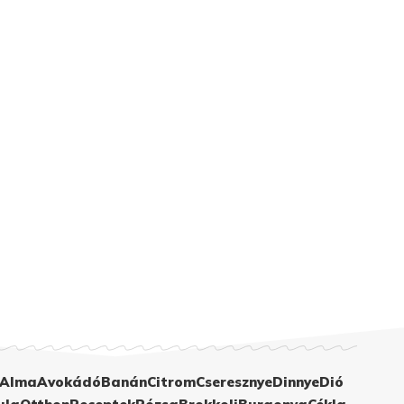
Alma
Avokádó
Banán
Citrom
Cseresznye
Dinnye
Dió