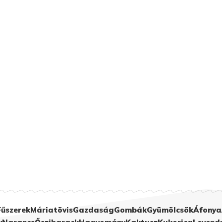
Fűszerek
Máriatövis
Gazdaság
Gombák
Gyümölcsök
Áfonya