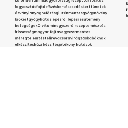
kalória
vitamin
Magyarország
recept
tartósítás
K
fagyasztás
fajták
főzés
kertészkedés
kert
tünetek
f
ásványianyag
befőzés
gluténmentes
gyógynövény
h
biokert
gyógyhatás
lépésről lépésre
sütemény
betegségek
C-vitamin
egyszerű recept
emésztés
frissesség
magyar fajta
vegyszermentes
méregtelenítés
télire
vacsora
virágzás
babáknak
elkészítés
házi készítés
jótékony hatások
© 2025 - Elestar.hu