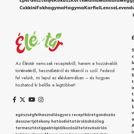
Eper
Gesztenye
Kókusz
Körte
Málna
Mandula
Megg
Cukkini
Fokhagyma
Hagyma
Karfiol
Lencse
Levend
c
b
Az Éléstár nemcsak receptekről, hanem a hozzávalók
n
történetéről, használatáról és titkairól is szól. Fedezd
5
fel velünk, mi lapul az éléskamrában – és hogyan
hozhatod ki belőle a legtöbbet!
i
t
k
1
v
egészség
felhasználás
gyors recept
köret
gondozás
a
desszert
jótékony hatás
diéta
tárolás
házilag
A
termesztés
tippek
táplálkozás
ültetés
vásárlás
i