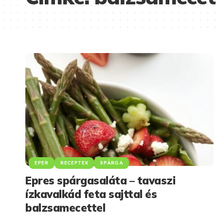
EPER
RECEPTEK
SPÁRGA
Epres spárgasaláta – tavaszi
ízkavalkád feta sajttal és
balzsamecettel