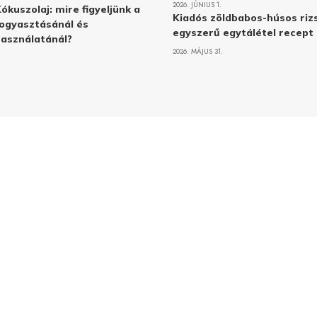
2026. JÚNIUS 1.
ókuszolaj: mire figyeljünk a
Kiadós zöldbabos-húsos rizs
ogyasztásánál és
egyszerű egytálétel recept
asználatánál?
2026. MÁJUS 31.
Adatvé