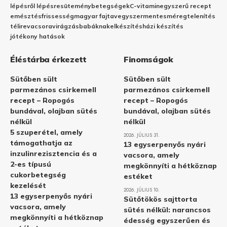
lépésről lépésre
sütemény
betegségek
C-vitamin
egyszerű recept
emésztés
frissesség
magyar fajta
vegyszermentes
méregtelenítés
télire
vacsora
virágzás
babáknak
elkészítés
házi készítés
jótékony hatások
Éléstárba érkezett
Finomságok
Sütőben sült
Sütőben sült
parmezános csirkemell
parmezános csirkemell
recept – Ropogós
recept – Ropogós
bundával, olajban sütés
bundával, olajban sütés
nélkül
nélkül
5 szuperétel, amely
2026. JÚLIUS 31.
támogathatja az
13 egyserpenyős nyári
inzulinrezisztencia és a
vacsora, amely
2-es típusú
megkönnyíti a hétköznap
cukorbetegség
estéket
kezelését
2026. JÚLIUS 10.
13 egyserpenyős nyári
Sütőtökös sajttorta
vacsora, amely
sütés nélkül: narancsos
megkönnyíti a hétköznap
édesség egyszerűen és