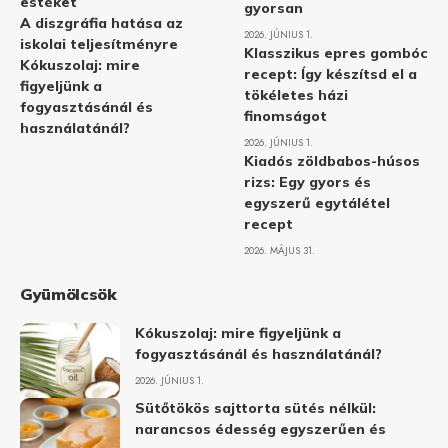
estéket
gyorsan
A diszgráfia hatása az
2026. JÚNIUS 1.
iskolai teljesítményre
Klasszikus epres gombóc
Kókuszolaj: mire
recept: Így készítsd el a
figyeljünk a
tökéletes házi
fogyasztásánál és
finomságot
használatánál?
2026. JÚNIUS 1.
Kiadós zöldbabos-húsos
rizs: Egy gyors és
egyszerű egytálétel
recept
2026. MÁJUS 31.
Gyümölcsök
Kókuszolaj: mire figyeljünk a
fogyasztásánál és használatánál?
2026. JÚNIUS 1.
Sütőtökös sajttorta sütés nélkül:
narancsos édesség egyszerűen és