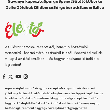
Savanyú káposzta
Spárga
Spenót
Sütőtök
Uborka
Zeller
Zöldbab
Zöldborsó
Sárgabarack
Szeder
Szilva
Az Éléstár nemcsak receptekről, hanem a hozzávalók
történetéről, használatáról és titkairól is szól. Fedezd fel velünk,
mi lapul az éléskamrában – és hogyan hozhatod ki belőle a
legtöbbet!
egészség
felhasználás
gyors recept
köret
gondozás
desszert
jótékony hatás
diéta
tárolás
házilag
termesztés
tippek
táplálkozás
ültetés
vásárlás
kalória
vitamin
Magyarország
recept
tartósítás
fagyasztás
fajták
főzés
kertészkedés
kert
tünetek
ásványianyag
befőzés
gluténmentes
gyógynövény
biokert
gyógyhatás