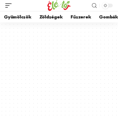
Gyümölcsök
Zöldségek
Fűszerek
Gombá