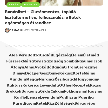
BANÁN
RECEPTEK
Banánliszt – Gluténmentes, tápláló
lisztalternatíva, felhasználási ötletek
egészséges étrendhez
ÉLÉSTÁR.HU
2025. SZEPTEMBER 9.
Aloe Vera
Bodza
Család
Egészség
Élelem
Életmód
Fűszerek
Máriatövis
Gazdaság
Gombák
Gyümölcsök
Áfonya
Alma
Avokádó
Banán
Citrom
Cseresznye
Dinnye
Dió
Eper
Gesztenye
Kókusz
Körte
Málna
Mandula
Meggy
Narancs
Őszibarack
Hagyomány
Kaktusz
Kukorica
Levendula
Otthon
Receptek
Rózsa
Brokkoli
Burgonya
Cékla
Cukkini
Fokhagyma
Hagyma
Karfiol
Lencse
Levendula
Padlizsán
Paprika
Paradicsom
Retek
Rizs
Zöldségek
Sárgarépa