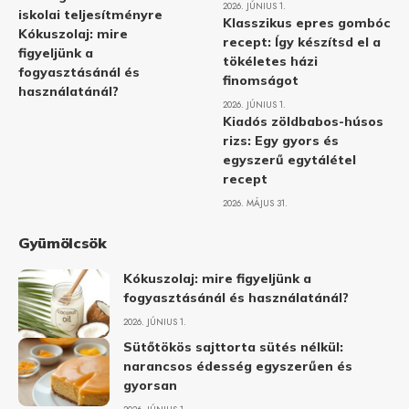
2026. JÚNIUS 1.
iskolai teljesítményre
Klasszikus epres gombóc
Kókuszolaj: mire
recept: Így készítsd el a
figyeljünk a
tökéletes házi
fogyasztásánál és
finomságot
használatánál?
2026. JÚNIUS 1.
Kiadós zöldbabos-húsos
rizs: Egy gyors és
egyszerű egytálétel
recept
2026. MÁJUS 31.
Gyümölcsök
Kókuszolaj: mire figyeljünk a
fogyasztásánál és használatánál?
2026. JÚNIUS 1.
Sütőtökös sajttorta sütés nélkül:
narancsos édesség egyszerűen és
gyorsan