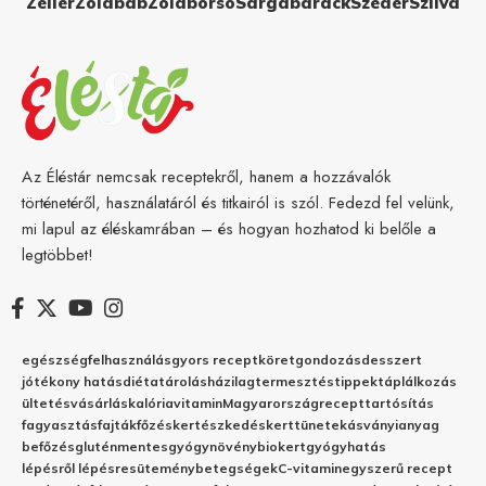
Zeller
Zöldbab
Zöldborsó
Sárgabarack
Szeder
Szilva
Az Éléstár nemcsak receptekről, hanem a hozzávalók
történetéről, használatáról és titkairól is szól. Fedezd fel velünk,
mi lapul az éléskamrában – és hogyan hozhatod ki belőle a
legtöbbet!
egészség
felhasználás
gyors recept
köret
gondozás
desszert
jótékony hatás
diéta
tárolás
házilag
termesztés
tippek
táplálkozás
ültetés
vásárlás
kalória
vitamin
Magyarország
recept
tartósítás
fagyasztás
fajták
főzés
kertészkedés
kert
tünetek
ásványianyag
befőzés
gluténmentes
gyógynövény
biokert
gyógyhatás
lépésről lépésre
sütemény
betegségek
C-vitamin
egyszerű recept