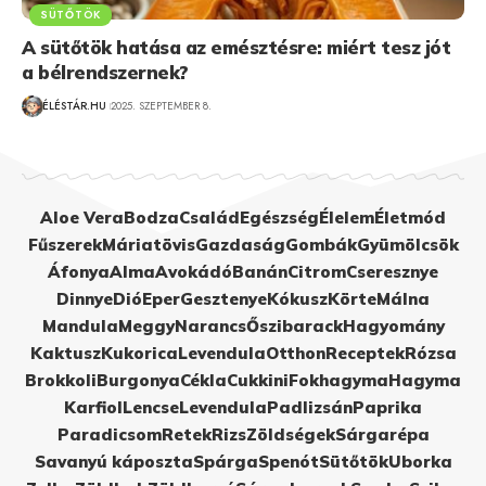
SÜTŐTÖK
A sütőtök hatása az emésztésre: miért tesz jót
a bélrendszernek?
ÉLÉSTÁR.HU
2025. SZEPTEMBER 8.
Aloe Vera
Bodza
Család
Egészség
Élelem
Életmód
Fűszerek
Máriatövis
Gazdaság
Gombák
Gyümölcsök
Áfonya
Alma
Avokádó
Banán
Citrom
Cseresznye
Dinnye
Dió
Eper
Gesztenye
Kókusz
Körte
Málna
Mandula
Meggy
Narancs
Őszibarack
Hagyomány
Kaktusz
Kukorica
Levendula
Otthon
Receptek
Rózsa
Brokkoli
Burgonya
Cékla
Cukkini
Fokhagyma
Hagyma
Karfiol
Lencse
Levendula
Padlizsán
Paprika
Paradicsom
Retek
Rizs
Zöldségek
Sárgarépa
Savanyú káposzta
Spárga
Spenót
Sütőtök
Uborka