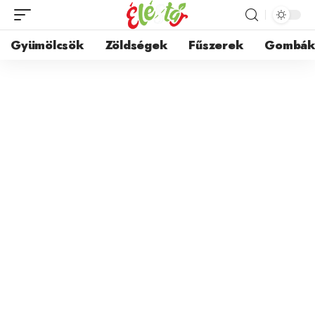
Gyümölcsök
Zöldségek
Fűszerek
Gombá