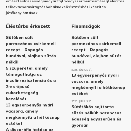
emésztés
frissesség
magyar fajta
vegyszermentes
méregtelenítés
télire
vacsora
virágzás
babáknak
elkészítés
házi készítés
jótékony hatások
Éléstárba érkezett
Finomságok
Sütőben sült
Sütőben sült
parmezános csirkemell
parmezános csirkemell
recept – Ropogós
recept – Ropogós
bundával, olajban sütés
bundával, olajban sütés
nélkül
nélkül
5 szuperétel, amely
2026. JÚLIUS 31.
támogathatja az
13 egyserpenyős nyári
inzulinrezisztencia és a
vacsora, amely
2-es típusú
megkönnyíti a hétköznap
cukorbetegség
estéket
kezelését
2026. JÚLIUS 10.
13 egyserpenyős nyári
Sütőtökös sajttorta
vacsora, amely
sütés nélkül: narancsos
megkönnyíti a hétköznap
édesség egyszerűen és
estéket
gyorsan
A diszgráfia hatása az