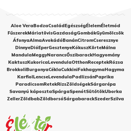
Aloe Vera
Bodza
Család
Egészség
Élelem
Életmód
Fűszerek
Máriatövis
Gazdaság
Gombák
Gyümölcsök
Áfonya
Alma
Avokádó
Banán
Citrom
Cseresznye
Dinnye
Dió
Eper
Gesztenye
Kókusz
Körte
Málna
Mandula
Meggy
Narancs
Őszibarack
Hagyomány
Kaktusz
Kukorica
Levendula
Otthon
Receptek
Rózsa
Brokkoli
Burgonya
Cékla
Cukkini
Fokhagyma
Hagyma
Karfiol
Lencse
Levendula
Padlizsán
Paprika
Paradicsom
Retek
Rizs
Zöldségek
Sárgarépa
Savanyú káposzta
Spárga
Spenót
Sütőtök
Uborka
Zeller
Zöldbab
Zöldborsó
Sárgabarack
Szeder
Szilva