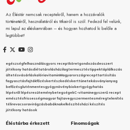
Az Éléstár nemcsak receptekről, hanem a hozzávalók
történetéről, használatáról és titkairól is szól. Fedezd fel velünk,
mi lapul az éléskamrában – és hogyan hozhatod ki belőle a
legtöbbet!
egészség
felhasználás
gyors recept
köret
gondozás
desszert
jótékony hatás
diéta
tárolás
házilag
termesztés
tippek
táplálkozás
ültetés
vásárlás
kalória
vitamin
Magyarország
recept
tartósítás
fagyasztás
fajták
főzés
kertészkedés
kert
tünetek
ásványianyag
befőzés
gluténmentes
gyógynövény
biokert
gyógyhatás
lépésről lépésre
sütemény
betegségek
C-vitamin
egyszerű recept
emésztés
frissesség
magyar fajta
vegyszermentes
méregtelenítés
télire
vacsora
virágzás
babáknak
elkészítés
házi készítés
jótékony hatások
Éléstárba érkezett
Finomságok