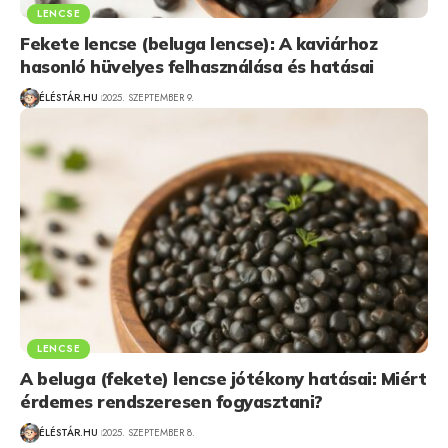
LENCSE
Fekete lencse (beluga lencse): A kaviárhoz
hasonló hüvelyes felhasználása és hatásai
ÉLÉSTÁR.HU
2025. SZEPTEMBER 9.
LENCSE
A beluga (fekete) lencse jótékony hatásai: Miért
érdemes rendszeresen fogyasztani?
ÉLÉSTÁR.HU
2025. SZEPTEMBER 8.