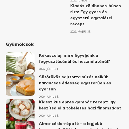
2026. JÚNIUS 1.
Kiadós zöldbabos-húsos
rizs: Egy gyors és
egyszerű egytálétel
recept
2026. MÁJUS 31.
Gyümölcsök
Kókuszolaj: mire figyeljünk a
fogyasztásánál és használatánál?
2026. JÚNIUS 1.
Sütőtökös sajttorta sütés nélkül:
narancsos édesség egyszerűen és
gyorsan
2026. JÚNIUS 1.
Klasszikus epres gombóc recept: Így
készítsd el a tökéletes házi finomságot
2026. JÚNIUS 1.
Alma-cékla-répa lé – a legjobb