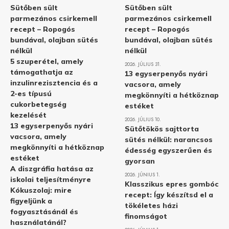
Sütőben sült
Sütőben sült
parmezános csirkemell
parmezános csirkemell
recept – Ropogós
recept – Ropogós
bundával, olajban sütés
bundával, olajban sütés
nélkül
nélkül
5 szuperétel, amely
2026. JÚLIUS 31.
támogathatja az
13 egyserpenyős nyári
inzulinrezisztencia és a
vacsora, amely
2-es típusú
megkönnyíti a hétköznap
cukorbetegség
estéket
kezelését
2026. JÚLIUS 10.
13 egyserpenyős nyári
Sütőtökös sajttorta
vacsora, amely
sütés nélkül: narancsos
megkönnyíti a hétköznap
édesség egyszerűen és
estéket
gyorsan
A diszgráfia hatása az
2026. JÚNIUS 1.
iskolai teljesítményre
Klasszikus epres gombóc
Kókuszolaj: mire
recept: Így készítsd el a
figyeljünk a
tökéletes házi
fogyasztásánál és
finomságot
használatánál?