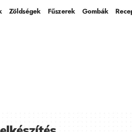
k
Zöldségek
Fűszerek
Gombák
Rece
elkészítés