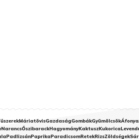
Fűszerek
Máriatövis
Gazdaság
Gombák
Gyümölcsök
Áfonya
y
Narancs
Őszibarack
Hagyomány
Kaktusz
Kukorica
Levend
ula
Padlizsán
Paprika
Paradicsom
Retek
Rizs
Zöldségek
Sár