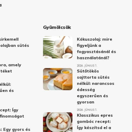
a
Gyümölcsök
irkemell
Kókuszolaj: mire
 olajban sütés
figyeljünk a
fogyasztásánál és
használatánál?
ora, amely
2026. JÚNIUS 1.
stéket
Sütőtökös
sajttorta sütés
nélkül: narancsos
élkül:
édesség
űen és
egyszerűen és
gyorsan
cept: Így
2026. JÚNIUS 1.
Klasszikus epres
i finomságot
gombóc recept:
Így készítsd el a
: Egy gyors és