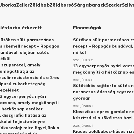
Uborka
Zeller
Zöldbab
Zöldborsó
Sárgabarack
Szeder
Szilv
Éléstárba érkezett
Finomságok
Sütőben sült parmezános
Sütőben sült parmezános cs
sirkemell recept – Ropogós
recept – Ropogós bundával,
undával, olajban sütés
nélkül
élkül
2026. JÚLIUS 31.
 szuperétel, amely
13 egyserpenyős nyári vacs
támogathatja az
megkönnyíti a hétköznap e
nzulinrezisztencia és a 2-es
2026. JÚLIUS 10.
ípusú cukorbetegség
Sütőtökös sajttorta sütés n
ezelését
narancsos édesség egyszer
3 egyserpenyős nyári
gyorsan
acsora, amely megkönnyíti
2026. JÚNIUS 1.
 hétköznap estéket
Klasszikus epres gombóc re
 diszgráfia hatása az
készítsd el a tökéletes ház
skolai teljesítményre
2026. JÚNIUS 1.
ókuszolaj: mire figyeljünk a
Kiadós zöldbabos-húsos rizs
ogyasztásánál és