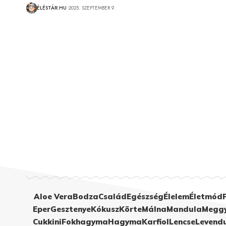
ÉLÉSTÁR.HU
2025. SZEPTEMBER 9.
Aloe Vera
Bodza
Család
Egészség
Élelem
Életmód
Eper
Gesztenye
Kókusz
Körte
Málna
Mandula
Megg
Cukkini
Fokhagyma
Hagyma
Karfiol
Lencse
Levend