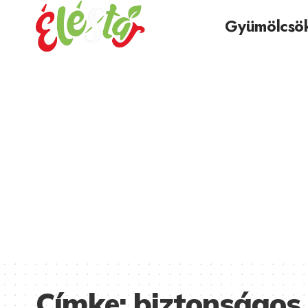
Gyümölcsö
Címke:
biztonságos 