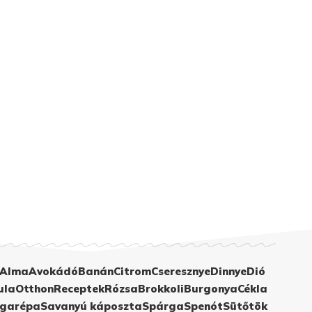
Alma
Avokádó
Banán
Citrom
Cseresznye
Dinnye
Dió
ula
Otthon
Receptek
Rózsa
Brokkoli
Burgonya
Cékla
garépa
Savanyú káposzta
Spárga
Spenót
Sütőtök