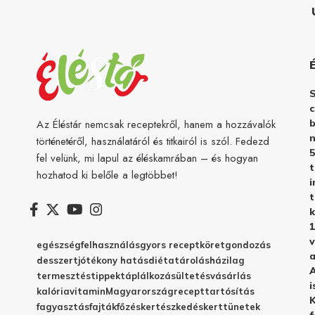
c
b
Az Éléstár nemcsak receptekről, hanem a hozzávalók
n
történetéről, használatáról és titkairól is szól. Fedezd
5
fel velünk, mi lapul az éléskamrában – és hogyan
hozhatod ki belőle a legtöbbet!
i
t
k
1
v
egészség
felhasználás
gyors recept
köret
gondozás
a
desszert
jótékony hatás
diéta
tárolás
házilag
A
termesztés
tippek
táplálkozás
ültetés
vásárlás
i
kalória
vitamin
Magyarország
recept
tartósítás
K
fagyasztás
fajták
főzés
kertészkedés
kert
tünetek
f