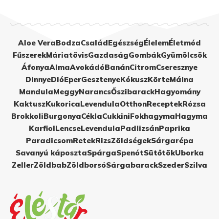
Aloe Vera
Bodza
Család
Egészség
Élelem
Életmód
Fűszerek
Máriatövis
Gazdaság
Gombák
Gyümölcsök
Áfonya
Alma
Avokádó
Banán
Citrom
Cseresznye
Dinnye
Dió
Eper
Gesztenye
Kókusz
Körte
Málna
Mandula
Meggy
Narancs
Őszibarack
Hagyomány
Kaktusz
Kukorica
Levendula
Otthon
Receptek
Rózsa
Brokkoli
Burgonya
Cékla
Cukkini
Fokhagyma
Hagyma
Karfiol
Lencse
Levendula
Padlizsán
Paprika
Paradicsom
Retek
Rizs
Zöldségek
Sárgarépa
Savanyú káposzta
Spárga
Spenót
Sütőtök
Uborka
Zeller
Zöldbab
Zöldborsó
Sárgabarack
Szeder
Szilva