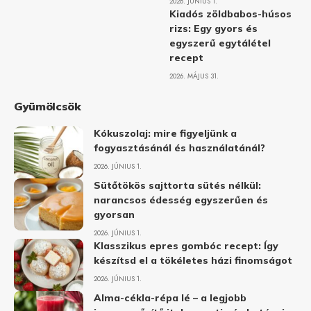
2026. JÚNIUS 1.
Kiadós zöldbabos-húsos
rizs: Egy gyors és
egyszerű egytálétel
recept
2026. MÁJUS 31.
Gyümölcsök
Kókuszolaj: mire figyeljünk a
fogyasztásánál és használatánál?
2026. JÚNIUS 1.
Sütőtökös sajttorta sütés nélkül:
narancsos édesség egyszerűen és
gyorsan
2026. JÚNIUS 1.
Klasszikus epres gombóc recept: Így
készítsd el a tökéletes házi finomságot
2026. JÚNIUS 1.
Alma-cékla-répa lé – a legjobb