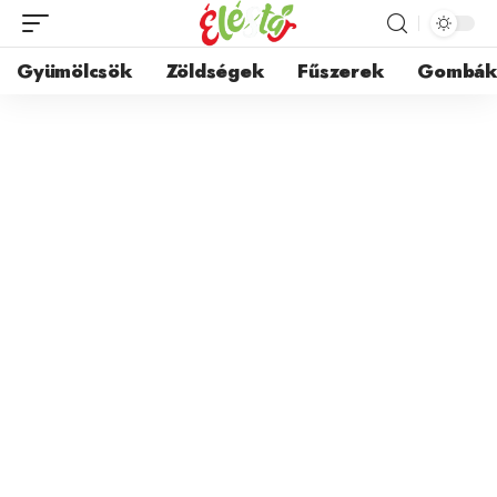
Gyümölcsök
Zöldségek
Fűszerek
Gombá