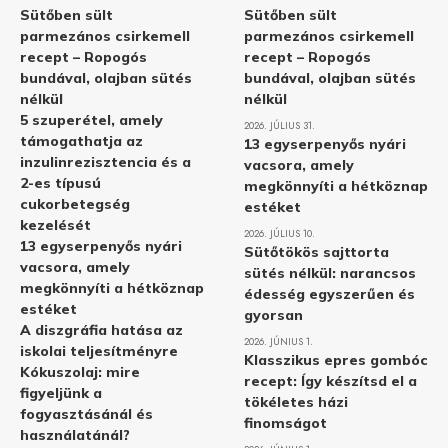
Sütőben sült
Sütőben sült
parmezános csirkemell
parmezános csirkemell
recept – Ropogós
recept – Ropogós
bundával, olajban sütés
bundával, olajban sütés
nélkül
nélkül
5 szuperétel, amely
2026. JÚLIUS 31.
támogathatja az
13 egyserpenyős nyári
inzulinrezisztencia és a
vacsora, amely
2-es típusú
megkönnyíti a hétköznap
cukorbetegség
estéket
kezelését
2026. JÚLIUS 10.
13 egyserpenyős nyári
Sütőtökös sajttorta
vacsora, amely
sütés nélkül: narancsos
megkönnyíti a hétköznap
édesség egyszerűen és
estéket
gyorsan
A diszgráfia hatása az
2026. JÚNIUS 1.
iskolai teljesítményre
Klasszikus epres gombóc
Kókuszolaj: mire
recept: Így készítsd el a
figyeljünk a
tökéletes házi
fogyasztásánál és
finomságot
használatánál?