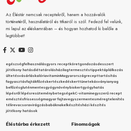
Az Éléstár nemcsak receptekről, hanem a hozzávalók
történetéről, használatáról és titkairól is szól. Fedezd fel velünk,
mi lapul az éléskamrában – és hogyan hozhatod ki belőle a
legtöbbet!
egészség
felhasználás
gyors recept
köret
gondozás
desszert
jótékony hatás
diéta
tárolás
házilag
termesztés
tippek
táplálkozás
ültetés
vásárlás
kalória
vitamin
Magyarország
recept
tartósítás
fagyasztás
fajták
főzés
kertészkedés
kert
tünetek
ásványianyag
befőzés
gluténmentes
gyógynövény
biokert
gyógyhatás
lépésről lépésre
sütemény
betegségek
C-vitamin
egyszerű recept
emésztés
frissesség
magyar fajta
vegyszermentes
méregtelenítés
télire
vacsora
virágzás
babáknak
elkészítés
házi készítés
jótékony hatások
Éléstárba érkezett
Finomságok