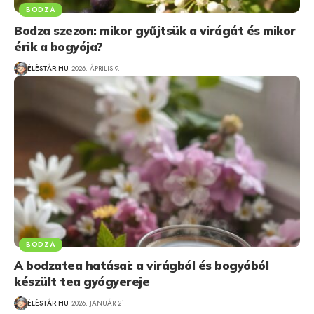
BODZA
Bodza szezon: mikor gyűjtsük a virágát és mikor
érik a bogyója?
ÉLÉSTÁR.HU
2026. ÁPRILIS 9.
BODZA
A bodzatea hatásai: a virágból és bogyóból
készült tea gyógyereje
ÉLÉSTÁR.HU
2026. JANUÁR 21.