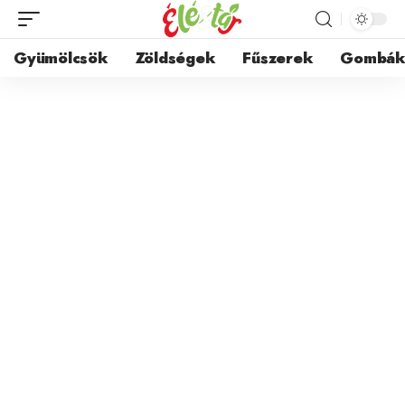
Gyümölcsök
Zöldségek
Fűszerek
Gombá