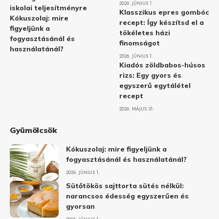
2026. JÚNIUS 1.
iskolai teljesítményre
Klasszikus epres gombóc
Kókuszolaj: mire
recept: Így készítsd el a
figyeljünk a
tökéletes házi
fogyasztásánál és
finomságot
használatánál?
2026. JÚNIUS 1.
Kiadós zöldbabos-húsos
rizs: Egy gyors és
egyszerű egytálétel
recept
2026. MÁJUS 31.
Gyümölcsök
Kókuszolaj: mire figyeljünk a
fogyasztásánál és használatánál?
2026. JÚNIUS 1.
Sütőtökös sajttorta sütés nélkül:
narancsos édesség egyszerűen és
gyorsan