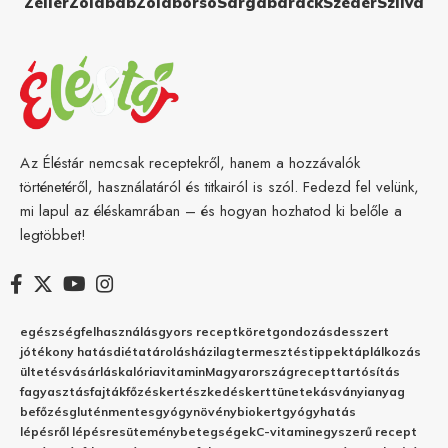
Zeller
Zöldbab
Zöldborsó
Sárgabarack
Szeder
Szilva
Az Éléstár nemcsak receptekről, hanem a hozzávalók
történetéről, használatáról és titkairól is szól. Fedezd fel velünk,
mi lapul az éléskamrában – és hogyan hozhatod ki belőle a
legtöbbet!
egészség
felhasználás
gyors recept
köret
gondozás
desszert
jótékony hatás
diéta
tárolás
házilag
termesztés
tippek
táplálkozás
ültetés
vásárlás
kalória
vitamin
Magyarország
recept
tartósítás
fagyasztás
fajták
főzés
kertészkedés
kert
tünetek
ásványianyag
befőzés
gluténmentes
gyógynövény
biokert
gyógyhatás
lépésről lépésre
sütemény
betegségek
C-vitamin
egyszerű recept