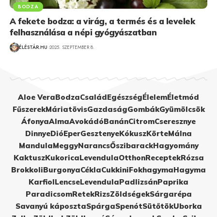
BODZA
A fekete bodza: a virág, a termés és a levelek
felhasználása a népi gyógyászatban
ÉLÉSTÁR.HU
2025. SZEPTEMBER 8.
Aloe Vera
Bodza
Család
Egészség
Élelem
Életmód
Fűszerek
Máriatövis
Gazdaság
Gombák
Gyümölcsök
Áfonya
Alma
Avokádó
Banán
Citrom
Cseresznye
Dinnye
Dió
Eper
Gesztenye
Kókusz
Körte
Málna
Mandula
Meggy
Narancs
Őszibarack
Hagyomány
Kaktusz
Kukorica
Levendula
Otthon
Receptek
Rózsa
Brokkoli
Burgonya
Cékla
Cukkini
Fokhagyma
Hagyma
Karfiol
Lencse
Levendula
Padlizsán
Paprika
Paradicsom
Retek
Rizs
Zöldségek
Sárgarépa
Savanyú káposzta
Spárga
Spenót
Sütőtök
Uborka