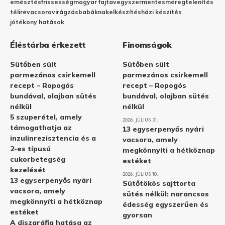
emésztés
frissesség
magyar fajta
vegyszermentes
méregtelenítés
télire
vacsora
virágzás
babáknak
elkészítés
házi készítés
jótékony hatások
Éléstárba érkezett
Finomságok
Sütőben sült
Sütőben sült
parmezános csirkemell
parmezános csirkemell
recept – Ropogós
recept – Ropogós
bundával, olajban sütés
bundával, olajban sütés
nélkül
nélkül
5 szuperétel, amely
2026. JÚLIUS 31.
támogathatja az
13 egyserpenyős nyári
inzulinrezisztencia és a
vacsora, amely
2-es típusú
megkönnyíti a hétköznap
cukorbetegség
estéket
kezelését
2026. JÚLIUS 10.
13 egyserpenyős nyári
Sütőtökös sajttorta
vacsora, amely
sütés nélkül: narancsos
megkönnyíti a hétköznap
édesség egyszerűen és
estéket
gyorsan
A diszgráfia hatása az